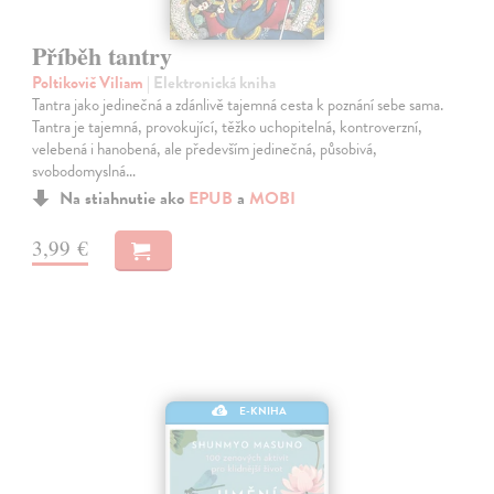
Příběh tantry
Poltikovič Viliam
| Elektronická kniha
Tantra jako jedinečná a zdánlivě tajemná cesta k poznání sebe sama.
Tantra je tajemná, provokující, těžko uchopitelná, kontroverzní,
velebená i hanobená, ale především jedinečná, působivá,
svobodomyslná…
Na stiahnutie ako
EPUB
a
MOBI
3,99 €
E-KNIHA