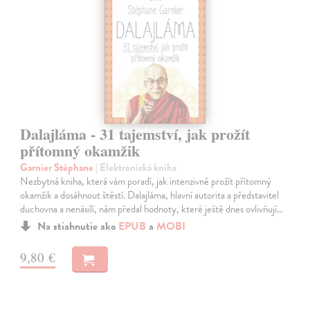
Dalajláma - 31 tajemství, jak prožít
přítomný okamžik
Garnier Stéphane
| Elektronická kniha
Nezbytná kniha, která vám poradí, jak intenzivně prožít přítomný
okamžik a dosáhnout štěstí. Dalajláma, hlavní autorita a představitel
duchovna a nenásilí, nám předal hodnoty, které ještě dnes ovlivňují…
Na stiahnutie ako
EPUB
a
MOBI
9,80 €