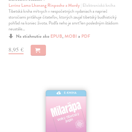
Levine Lama Lhanang Rinpoche a Mordy
| Elektronická kniha
Tibetská kniha mŕtvych v nespočetných vydaniach a naprieč
storočiami priťahuje čitateľov, ktorých zaujal tibetský budhistický
pohľad na koniec života. Podľa neho je smrť len posledným štádiom
neustále…
Na stiahnutie ako
EPUB
,
MOBI
a
PDF
8,95 €
E-KNIHA