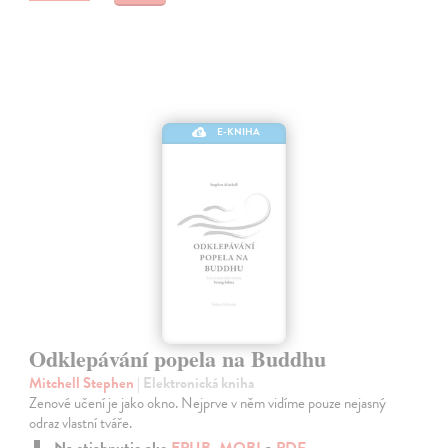
E-KNIHA
Odklepávání popela na Buddhu
Mitchell Stephen
| Elektronická kniha
Zenové učení je jako okno. Nejprve v něm vidíme pouze nejasný
odraz vlastní tváře.
Na stiahnutie ako
EPUB
,
MOBI
a
PDF