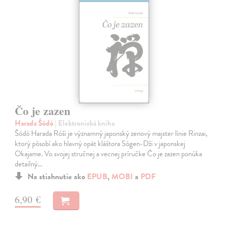
Čo je zazen
Harada Šódó
| Elektronická kniha
Šódó Harada Róši je významný japonský zenový majster línie Rinzai,
ktorý pôsobí ako hlavný opát kláštora Sógen-Dži v japonskej
Okajame. Vo svojej stručnej a vecnej príručke Čo je zazen ponúka
detailný…
Na stiahnutie ako
EPUB
,
MOBI
a
PDF
6,90 €