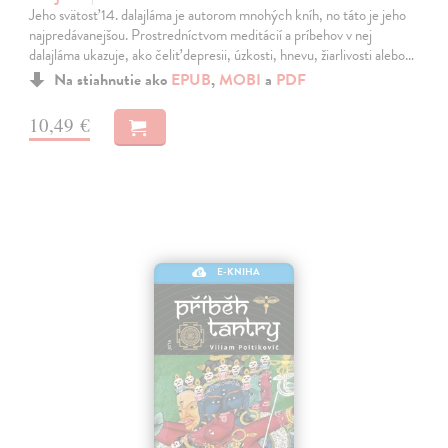
Jeho svätosť 14. dalajláma je autorom mnohých kníh, no táto je jeho
najpredávanejšou. Prostredníctvom meditácií a príbehov v nej
dalajláma ukazuje, ako čeliť depresii, úzkosti, hnevu, žiarlivosti alebo…
Na stiahnutie ako
EPUB
,
MOBI
a
PDF
10,49 €
E-KNIHA