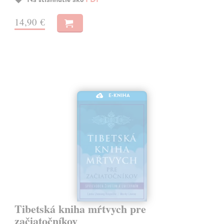
14,90 €
E-KNIHA
Tibetská kniha mŕtvych pre
začiatočníkov