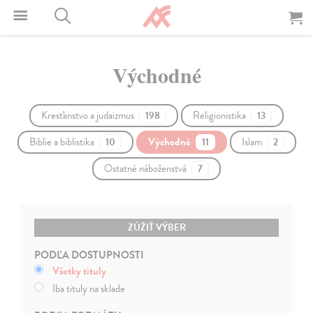
Východné
Kresťanstvo a judaizmus
Religionistika
198
13
Biblie a biblistika
Východné
Islam
10
11
2
Ostatné náboženstvá
7
ZÚŽIŤ VÝBER
PODĽA DOSTUPNOSTI
Všetky tituly
Iba tituly na sklade