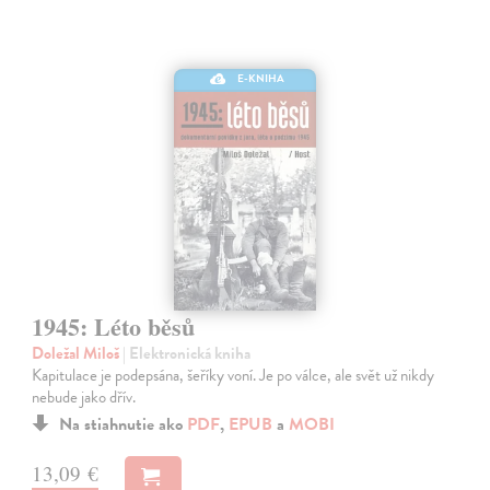
E-KNIHA
1945: Léto běsů
Doležal Miloš
| Elektronická kniha
Kapitulace je podepsána, šeříky voní. Je po válce, ale svět už nikdy
nebude jako dřív.
Na stiahnutie ako
PDF
,
EPUB
a
MOBI
13,09 €