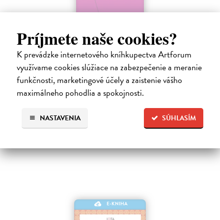
Príjmete naše cookies?
Milaräpa
K prevádzke internetového kníhkupectva Artforum
Minařík W.Y. Evans-Wentz a Květoslav
| Elektronická kniha
využívame cookies slúžiace na zabezpečenie a meranie
Románový životopis nejslavnějšího tibetského světce Milaräpy, který
žil v letech 1040-1123, komentovaný Květoslavem Minaříkem.
funkčnosti, marketingové účely a zaistenie vášho
W.Y.Evans-Wentz ji v anglickém překladu uveřejnil poprvé v roce
maximálneho pohodlia a spokojnosti.
1928, Květoslav…
Na stiahnutie ako
EPUB
,
MOBI
a
PDF
NASTAVENIA
SÚHLASÍM
10,49 €
E-KNIHA