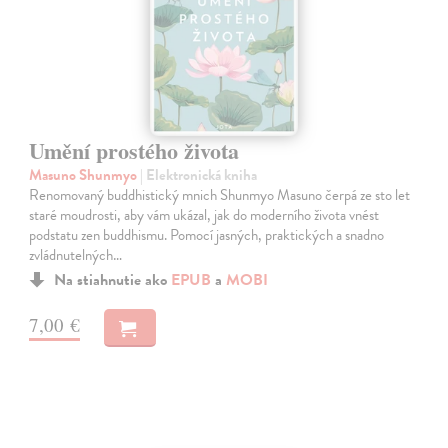
Umění prostého života
Masuno Shunmyo
| Elektronická kniha
Renomovaný buddhistický mnich Shunmyo Masuno čerpá ze sto let
staré moudrosti, aby vám ukázal, jak do moderního života vnést
podstatu zen buddhismu. Pomocí jasných, praktických a snadno
zvládnutelných…
Na stiahnutie ako
EPUB
a
MOBI
7,00 €