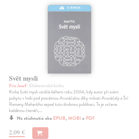
E-KNIHA
Svět mysli
Fric Josef
| Elektronická kniha
Kniha Svět mysli vznikla během roku 2004, kdy autor při svém
pobytu v Indii pod posvátnou Arunáčalou díky milosti Arunáčaly a Šrí
Ramany Maharšiho sepsal tuto drobnou publikaci. Ta je určena
každému čtenáři,…
Na stiahnutie ako
EPUB
,
MOBI
a
PDF
2,09 €