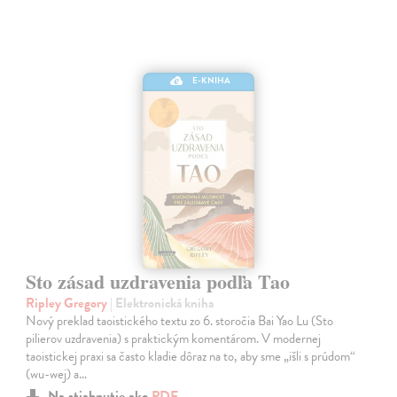
E-KNIHA
Sto zásad uzdravenia podľa Tao
Ripley Gregory
| Elektronická kniha
Nový preklad taoistického textu zo 6. storočia Bai Yao Lu (Sto
pilierov uzdravenia) s praktickým komentárom. V modernej
taoistickej praxi sa často kladie dôraz na to, aby sme „išli s prúdom“
(wu-wej) a…
Na stiahnutie ako
PDF