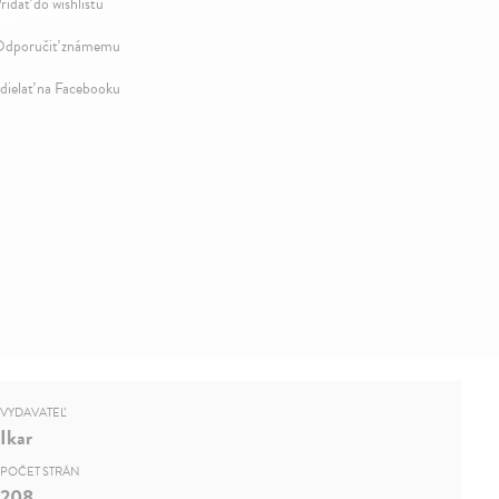
ridať do wishlistu
dporučiť známemu
dielať na Facebooku
VYDAVATEĽ
Ikar
POČET STRÁN
208