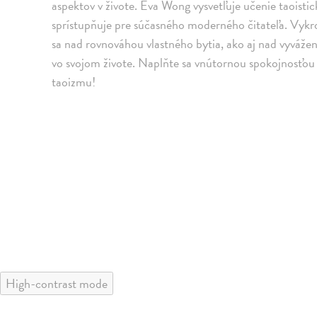
aspektov v živote. Eva Wong vysvetľuje učenie taoist
sprístupňuje pre súčasného moderného čitateľa. Vykr
sa nad rovnováhou vlastného bytia, ako aj nad vyvážen
vo svojom živote. Naplňte sa vnútornou spokojnosťo
taoizmu!
High-contrast mode