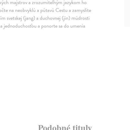
ických majstrov a zrozumiteľným jazykom ho
očte na neobvyklú a pútavú Cestu a zamyslite
ím svetskej (jang) a duchovnej (jin) múdrosti
u a jednoduchosťou a ponorte sa do umenia
Podobné tituly