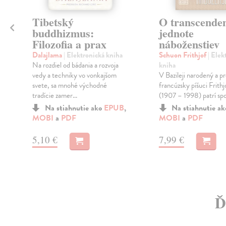
Tibetský
O transcenden
buddhizmus:
jednote
Filozofia a prax
náboženstiev
Dalajlama
| Elektronická kniha
Schuon Frithjof
| Elek
Na rozdiel od bádania a rozvoja
kniha
vedy a techniky vo vonkajšom
V Bazileji narodený a p
svete, sa mnohé východné
francúzsky píšuci Frith
tradície zamer...
(1907 – 1998) patrí spol
Na stiahnutie ako
EPUB
,
Na stiahnutie a
MOBI
a
PDF
MOBI
a
PDF
5,10 €
7,99 €
Ď