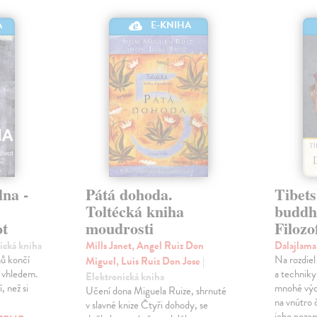
E-KNIHA
A
lna -
Pátá dohoda.
Tibet
Toltécká kniha
buddh
ot
moudrosti
Filozo
nická kniha
Mills Janet, Angel Ruiz Don
Dalajlam
ů končí
Na rozdiel
Miguel, Luis Ruiz Don Jose
|
 vhledem.
a techniky
Elektronická kniha
, než si
mnohé výc
Učení dona Miguela Ruize, shrnuté
na vnútro 
v slavné knize Čtyři dohody, se
jeho pozem