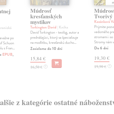
Múdrosť
Múdrosť
tnej
kresťanských
Tvorivý
mystikov
Kozánková V
Prijmite pozv
Torkington David
| Kniha
tronická
vedomého prep
David Torkington - teológ, autor a
stromami i so
prednášajúci, ktorý sa špecializuje
revažne po
Stromy nám v 
na modlitbu, kresťanskú ducho...
jof Schuon
Do 6 dní
u s Fran...
Zasielame do 10 dní
ko
EPUB
,
19,30 €
15,84 €
19,90 €
16,50 €
?
?
alšie z kategórie ostatné náboženst