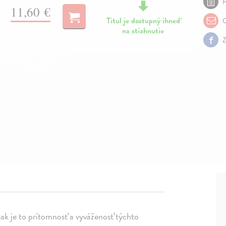
P
11,60 €
Titul je dostupný ihneď
O
na stiahnutie
Z
 tak je to prítomnosť a vyváženosť týchto