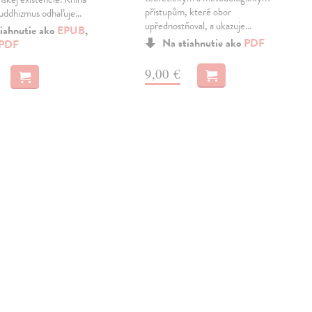
přístupům, které obor
buddhizmus odhaľuje…
upřednostňoval, a ukazuje…
iahnutie ako
EPUB
,
Na stiahnutie ako
PDF
PDF
9,00 €