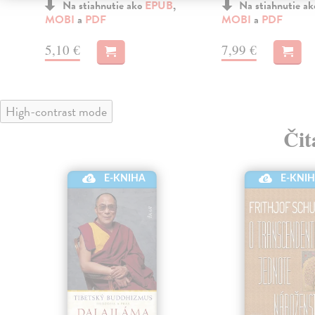
Na stiahnutie ako
EPUB
,
Na stiahnutie a
MOBI
a
PDF
MOBI
a
PDF
5,10 €
7,99 €
High-contrast mode
Čit
E-KNIHA
E-KNI