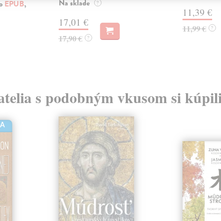
Na sklade
ko
EPUB
,
?
11,39 €
17,01 €
11,99 €
?
17,90 €
?
atelia s podobným vkusom si kúpili
HA