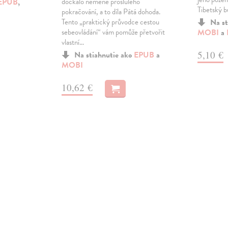
EPUB
,
dočkalo neméně proslulého
Tibetský 
pokračování, a to díla Pátá dohoda.
Tento „praktický průvodce cestou
Na st
sebeovládání“ vám pomůže přetvořit
MOBI
a
vlastní…
5,10 €
Na stiahnutie ako
EPUB
a
MOBI
10,62 €