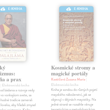
E-KNIHA
E-KNIHA
ský
Kosmické stromy a
izmus:
magické portály
fia a prax
Kostićová Zuzana Marie
|
Elektronická kniha
a
| Elektronická kniha
Kniha je sondou do různých pojetí
 od bádania a rozvoja vedy
mayského náboženství, jak se
 vo vonkajšom svete, sa
objevují v dějinách mayistiky. Na
hodné tradície zamerali
jedné straně se rozsáhle věnuje
človeka, aby hľadali zmysel
teoretickým a metodologickým
skej existencie. Kniha