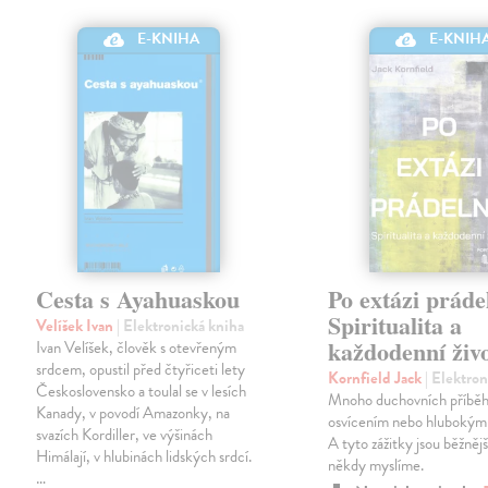
E-KNIHA
E-KNIH
Cesta s Ayahuaskou
Po extázi práde
Spiritualita a
Velíšek Ivan
| Elektronická kniha
každodenní živ
Ivan Velíšek, člověk s otevřeným
srdcem, opustil před čtyřiceti lety
Kornfield Jack
| Elektro
Československo a toulal se v lesích
Mnoho duchovních příběh
Kanady, v povodí Amazonky, na
osvícením nebo hlubokým
svazích Kordiller, ve výšinách
A tyto zážitky jsou běžnější
Himálají, v hlubinách lidských srdcí.
někdy myslíme.
…