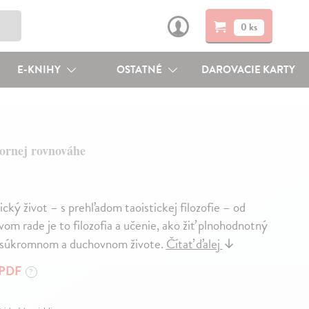
0 ks
E-KNIHY
OSTATNÉ
DAROVACIE KARTY
ornej rovnováhe
cký život – s prehľadom taoistickej filozofie – od
om rade je to filozofia a učenie, ako žiť plnohodnotný
m, súkromnom a duchovnom živote.
Čítať ďalej
↓
PDF
?