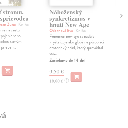
 stromu.
Náboženský
Zá
 sprievodca
synkretizmus v
Nas
hnutí New Age
Pos
esan Zuna
| Kniha
prek
anie na cestu
Orbanová Eva
| Kniha
akad
ojenia sa so
Fenomén new age sa naďalej
reli
 sebou samým.
kryštalizuje ako globálne pôsobiaci
priebeh...
Na 
ezoterický prúd, ktorý sprevádzal
vst...
13
Zasielame do 14 dní
14,
9,50 €
10,00 €
?
vá