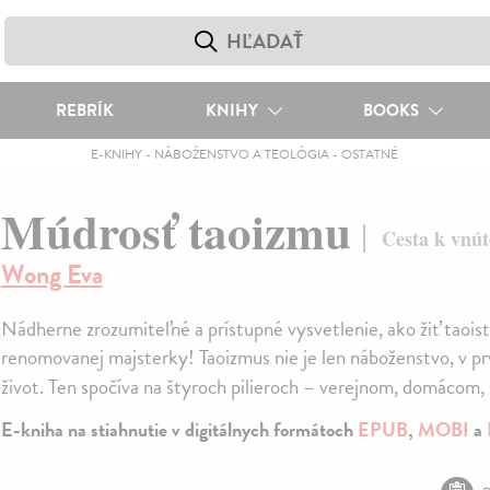
REBRÍK
KNIHY
BOOKS
E-KNIHY
-
NÁBOŽENSTVO A TEOLÓGIA
-
OSTATNÉ
Múdrosť taoizmu
Cesta k vnút
Wong Eva
Nádherne zrozumiteľné a prístupné vysvetlenie, ako žiť taoisti
renomovanej majsterky! Taoizmus nie je len náboženstvo, v prv
život. Ten spočíva na štyroch pilieroch – verejnom, domáco
E-kniha na stiahnutie v digitálnych formátoch
EPUB
,
MOBI
a