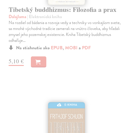
Tibetský buddhizmus: Filozofia a prax
Dalajlama
| Elektronická kniha
Na rozdiel od bádania a rozvoja vedy a techniky vo vonkajšom svete,
sa mnohé východné tradície zamerali na vnútro človeka, aby hľadali
zmysel jeho pozemskej existencie. Kniha Tibetský buddhizmus
odhaľuje…
Na stiahnutie ako
EPUB
,
MOBI
a
PDF
5,10 €
E-KNIHA