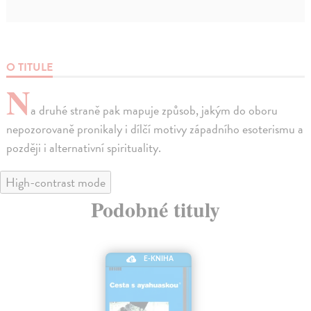
O TITULE
N
a druhé straně pak mapuje způsob, jakým do oboru
nepozorovaně pronikaly i dílčí motivy západního esoterismu a
později i alternativní spirituality.
High-contrast mode
Podobné tituly
E-KNIHA