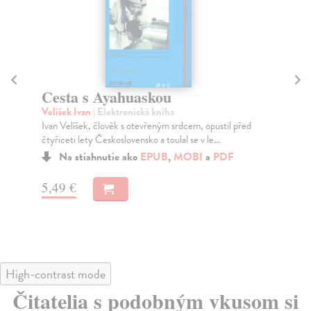
K
po
Cesta s Ayahuaskou
Kos
Velíšek Ivan
| Elektronická kniha
Kni
Ivan Velíšek, člověk s otevřeným srdcem, opustil před
náb
čtyřiceti lety Československo a toulal se v le...
jed.
Na stiahnutie ako
EPUB
,
MOBI
a
PDF
Za
14
5,49 €
14
High-contrast mode
Čitatelia s podobným vkusom si