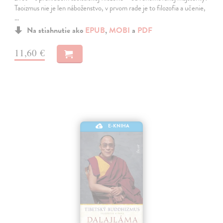
Taoizmus nie je len náboženstvo, v prvom rade je to filozofia a učenie,
…
Na stiahnutie ako
EPUB
,
MOBI
a
PDF
11,60 €
E-KNIHA