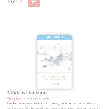
10,62 €
E-KNIHA
Múdrosť taoizmu
Wong Eva
| Elektronická kniha
Nádherne zrozumiteľné a prístupné vysvetlenie, ako žiť taoistický
život – s prehľadom taoistickej filozofie – od renomovanej majsterky!