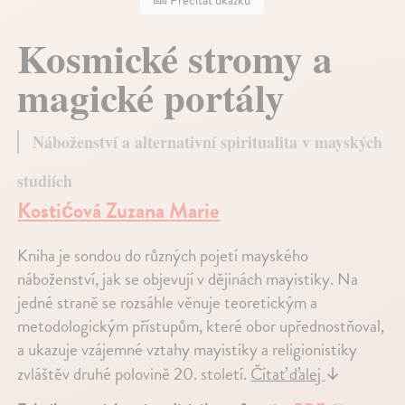
Prečítať ukážku
Kosmické stromy a
magické portály
Náboženství a alternativní spiritualita v mayských
studiích
Kostićová Zuzana Marie
Kniha je sondou do různých pojetí mayského
náboženství, jak se objevují v dějinách mayistiky. Na
jedné straně se rozsáhle věnuje teoretickým a
metodologickým přístupům, které obor upřednostňoval,
a ukazuje vzájemné vztahy mayistiky a religionistiky
zvláštěv druhé polovině 20. století.
Čítať ďalej
↓