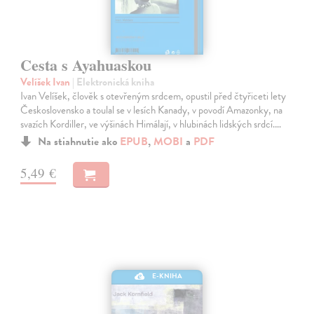
Cesta s Ayahuaskou
Velíšek Ivan
| Elektronická kniha
Ivan Velíšek, člověk s otevřeným srdcem, opustil před čtyřiceti lety
Československo a toulal se v lesích Kanady, v povodí Amazonky, na
svazích Kordiller, ve výšinách Himálají, v hlubinách lidských srdcí.…
Na stiahnutie ako
EPUB
,
MOBI
a
PDF
5,49 €
E-KNIHA