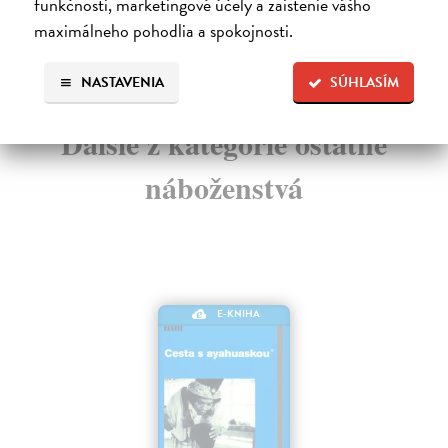
funkčnosti, marketingové účely a zaistenie vášho
16,09 €
maximálneho pohodlia a spokojnosti.
NASTAVENIA
SÚHLASÍM
Ďalšie z kategórie ostatné
náboženstvá
E-KNIHA