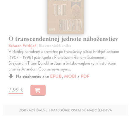
O transcendentnej jednote náboženstiev
Schuon Frithjof
| Elektronická kniha
V Bazileji narodený a prevažne po francúzsky píšuci Frithjof Schuon
(1907 – 1998) patrí spolu s Francúzom Reném Guénonom,
Švajčiarom Titom Burckhardtom a britsko-cejlónskym historikom
umenia Anandom Coomaraswamym…
Na stiahnutie ako
EPUB
,
MOBI
a
PDF
7,99 €
ZOBRAZIŤ ĎALŠIE Z KATEGÓRIE OSTATNÉ NÁBOŽENSTVÁ