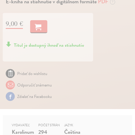
E-kniha na stiahnutie v digitálnom formáte
PDF
?
9,00 €
Titul je dostupný ihneď na stiahnutie
Pridať do wishlistu
Odporučiť známemu
Zdielať na Facebooku
VYDAVATEĽ
POČET STRÁN
JAZYK
Karolinum
294
Čeština