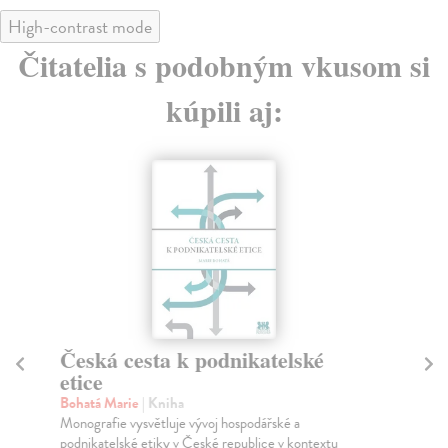
High-contrast mode
Čitatelia s podobným vkusom si
kúpili aj:
Česká cesta k podnikatelské
D
etice
De
Dar
Bohatá Marie
| Kniha
Abr
Monografie vysvětluje vývoj hospodářské a
podnikatelské etiky v České republice v kontextu
Na