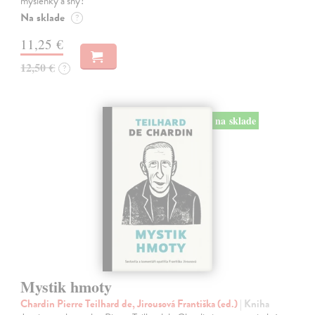
myšlenky a sny?
Na sklade
?
11,25 €
12,50 €
?
na sklade
Mystik hmoty
Chardin Pierre Teilhard de, Jirousová Františka (ed.)
| Kniha