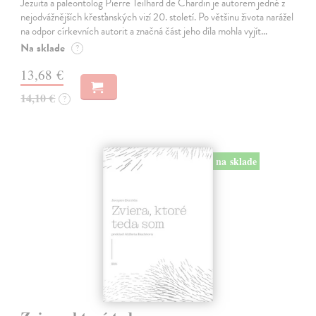
Jezuita a paleontolog Pierre Teilhard de Chardin je autorem jedné z
nejodvážnějších křesťanských vizí 20. století. Po většinu života narážel
na odpor církevních autorit a značná část jeho díla mohla vyjít…
Na sklade
?
13,68 €
14,10 €
?
na sklade