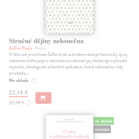
Stručné dějiny nekonečna
Zellini Paolo
| Kniha
V této své první knize Zellini krok za krokem sleduje historický vývoj
matematického pojmu nekonečna a zároveň jej obohacuje o původní
mytické, theologické a literární spekulace, které nekonečno vždy
provázely.…
Na sklade
?
22,14 €
23,30 €
?
na sklade
novinka