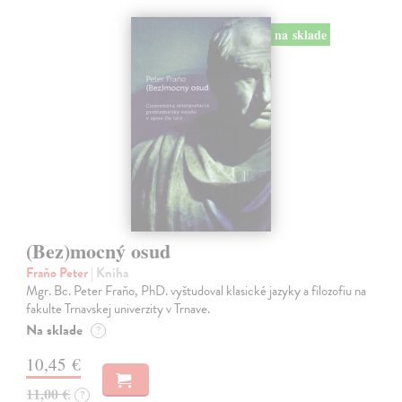
na sklade
(Bez)mocný osud
Fraňo Peter
| Kniha
Mgr. Bc. Peter Fraňo, PhD. vyštudoval klasické jazyky a filozofiu na
fakulte Trnavskej univerzity v Trnave.
Na sklade
?
10,45 €
11,00 €
?