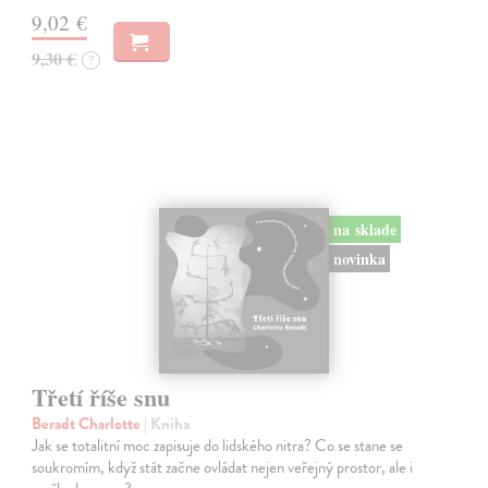
9,02 €
9,30 €
?
na sklade
novinka
Třetí říše snu
Beradt Charlotte
| Kniha
Jak se totalitní moc zapisuje do lidského nitra? Co se stane se
soukromím, když stát začne ovládat nejen veřejný prostor, ale i