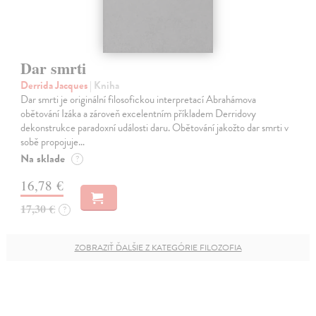
Dar smrti
Derrida Jacques
| Kniha
Dar smrti je originální filosofickou interpretací Abrahámova
obětování Izáka a zároveň excelentním příkladem Derridovy
dekonstrukce paradoxní události daru. Obětování jakožto dar smrti v
sobě propojuje…
Na sklade
?
16,78 €
17,30 €
?
ZOBRAZIŤ ĎALŠIE Z KATEGÓRIE FILOZOFIA