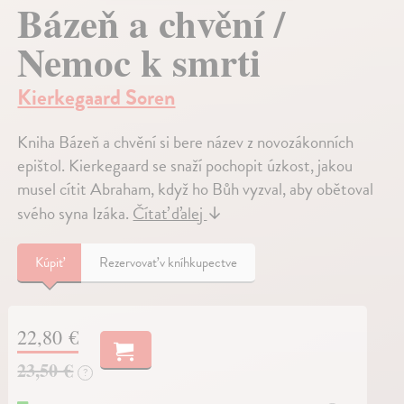
Bázeň a chvění /
Nemoc k smrti
Kierkegaard Soren
Kniha Bázeň a chvění si bere název z novozákonních
epištol. Kierkegaard se snaží pochopit úzkost, jakou
musel cítit Abraham, když ho Bůh vyzval, aby obětoval
svého syna Izáka.
Čítať ďalej
↓
Kúpiť
Rezervovať v kníhkupectve
22,80 €
23,50 €
?