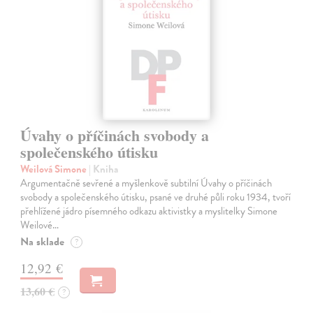
Úvahy o příčinách svobody a
společenského útisku
Weilová Simone
| Kniha
Argumentačně sevřené a myšlenkově subtilní Úvahy o příčinách
svobody a společenského útisku, psané ve druhé půli roku 1934, tvoří
přehlížené jádro písemného odkazu aktivistky a myslitelky Simone
Weilové…
Na sklade
?
12,92 €
13,60 €
?