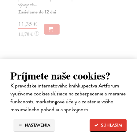
vývoje té...
16
Zasielame do 12 dní
17
11,35 €
11,70 €
?
Ďalšie z kategórie filozofia
Príjmete naše cookies?
na sklade
K prevádzke internetového kníhkupectva Artforum
novinka
využívame cookies slúžiace na zabezpečenie a meranie
funkčnosti, marketingové účely a zaistenie vášho
maximálneho pohodlia a spokojnosti.
NASTAVENIA
SÚHLASÍM