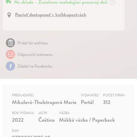
Na sklade – Zasielame nasledujúci pracovný deň
?
Pozrieť dostupnosť v kníhkupectvách
Pridať do wishlistu
Odporučiť známemu
Zdielať na Facebooku
PREKLADATEĽ
VYDAVATEĽ
POČET STRÁN
Mikulová-Thulstrupová Marie
Portál
312
ROK VYDANIA
JAZYK
VÄZBA
2022
Čeština
Mäkká väzba / Paperback
EAN