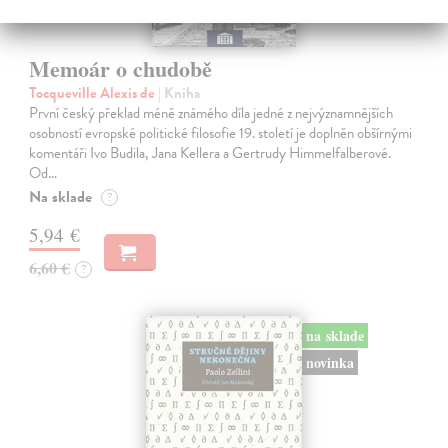
Memoár o chudobě
Tocqueville Alexis de
| Kniha
První český překlad méně známého díla jedné z nejvýznamnějších
osobností evropské politické filosofie 19. století je doplněn obšírnými
komentáři Ivo Budila, Jana Kellera a Gertrudy Himmelfalberové.
Od…
Na sklade
?
5,94 €
6,60 €
?
na sklade
novinka