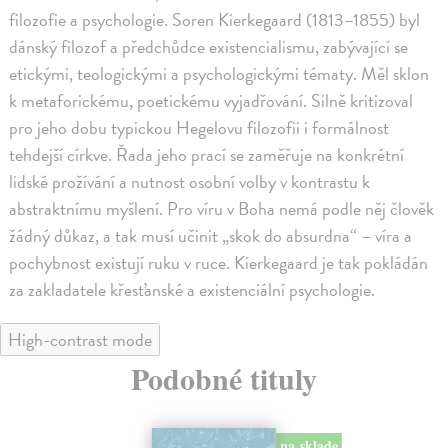
filozofie a psychologie. Soren Kierkegaard (1813–1855) byl
dánský filozof a předchůdce existencialismu, zabývající se
etickými, teologickými a psychologickými tématy. Měl sklon
k metaforickému, poetickému vyjadřování. Silně kritizoval
pro jeho dobu typickou Hegelovu filozofii i formálnost
tehdejší církve. Řada jeho prací se zaměřuje na konkrétní
lidské prožívání a nutnost osobní volby v kontrastu k
abstraktnímu myšlení. Pro víru v Boha nemá podle něj člověk
žádný důkaz, a tak musí učinit „skok do absurdna“ – víra a
pochybnost existují ruku v ruce. Kierkegaard je tak pokládán
za zakladatele křesťanské a existenciální psychologie.
High-contrast mode
Podobné tituly
na sklade