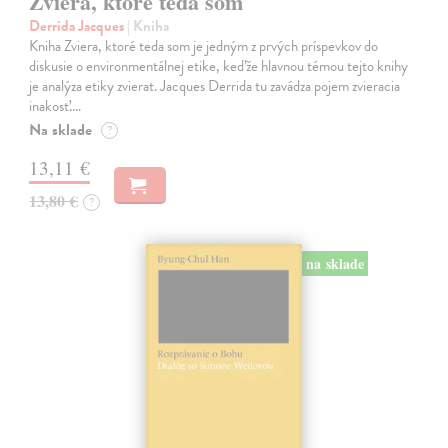
Zviera, ktoré teda som
Derrida Jacques
| Kniha
Kniha Zviera, ktoré teda som je jedným z prvých príspevkov do
diskusie o environmentálnej etike, keďže hlavnou témou tejto knihy
je analýza etiky zvierat. Jacques Derrida tu zavádza pojem zvieracia
inakosť.…
Na sklade
?
13,11 €
13,80 €
?
na sklade