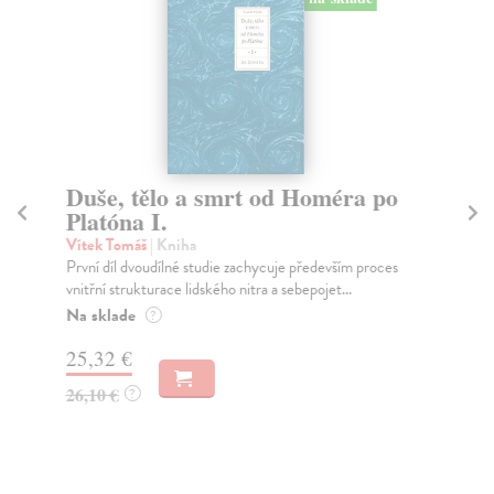
Duše, tělo a smrt od Homéra po
S
Platóna I.
Kl
Kni
Vítek Tomáš
| Kniha
tex
První díl dvoudílné studie zachycuje především proces
vnitřní strukturace lidského nitra a sebepojet...
Za
Na sklade
?
26
25,32 €
28
26,10 €
?