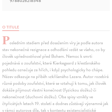
9788026218548
O TITULE
P
osledním stadiem před dosažením víry je podle autora
stav nekonečné rezignace a odhodlání vzdát se všeho, co by
člověk upřednostňoval před Bohem. Nemoc k smrti
pojednává o zoufalství, které Kierkegaard z křesťanského
pohledu označuje za hřích, i když psychologicky ho chápe.
Název odkazuje na příběh vzkříšeného Lazara. Autor rozebírá
různé podoby zoufalství, které se vztahují k tomu, jak člověk
dokáže přijmout vlastní konečnost (fyzickou složku) či
nekonečnost (duchovní složku). Oba spisy vznikly ve
čtyřicátých letech 19. století a dodnes zůstávají významné jak
v rámci autorova díla, tak v kontextu existencialistické