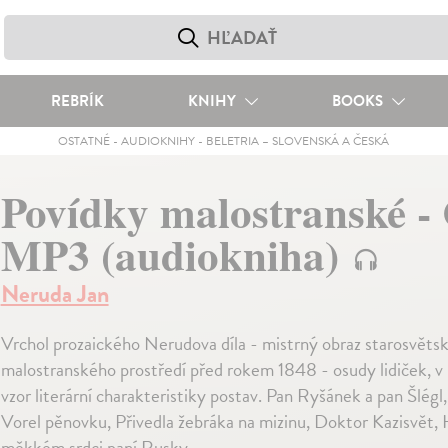
REBRÍK
KNIHY
BOOKS
OSTATNÉ
-
AUDIOKNIHY
-
BELETRIA – SLOVENSKÁ A ČESKÁ
Povídky malostranské -
MP3 (audiokniha)
Neruda Jan
Vrchol prozaického Nerudova díla - mistrný obraz starosvěts
malostranského prostředí před rokem 1848 - osudy lidiček, v n
vzor literární charakteristiky postav. Pan Ryšánek a pan Šlégl,
Vorel pěnovku, Přivedla žebráka na mizinu, Doktor Kazisvět
měkkém srdci paní Rusky.