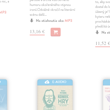
 nic, a
to, aby sv
humoru okořeněného vtipnou
dostal do l
ironií.Odvážně vkročil na literární
úžasný je!
MP3
scénu další…
kytaru neb
Na stiahnutie ako
MP3
procházká
předčítá 
13,16 €
Na st
11,52 
O
E-AUDIO