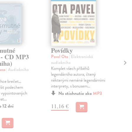
smutné
Povídky
Ve
 - CD MP3
CD
Pavel Ota
| Elektronická
niha)
audiokniha
Kou
Komplet všech příběhů
CD
reza
| Audiokniha
legendárního autora, čtený
Poví
některými neméně legendárními
vesn
chce brečet…
interprety, s bonusem...
píše
šit poslechem
někt
vě vypointovaných
Na stiahnutie ako
MP3
at...
Zas
11,16 €
o 12 dní
9,
9,9