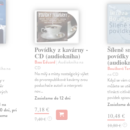
Povídky z kavárny -
Šíleně 
CD (audiokniha)
povídky
(audiok
Bass Eduard
| Audiokniha na
CD
iha na
Boučková Te
Na milý a místy nostalgický výlet
na CD
do prvorepublikové kavárny zvou
y v
Když se vám 
posluchače autoři a interpreti
ěr
můžete se utě
nov...
ských
třinácti citli
povídek spisov
Zasielame do 12 dní
l na
Zasielame d
7,18 €
0 dní, pri
vieme
10,48 €
7,40 €
?
10,80 €
?