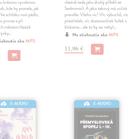
ou krásnou vyvolenou
vlastně teda jako druhý příběh ze
odi, kde by poznala, jak
Sedmimoří. A jako takový má určitá
 Na schůzku nosí pádlo,
pravidla: Všeho víc! Víc výbuchů, víc
o provaz a při
přestřelek, víc dostaveníček holek s
ch městem hlasitě
klukama… ale to by asi nebyl…
úryvky…
Na stiahnutie ako
MP3
iahnutie ako
MP3
11,96 €
€
E-AUDIO
E-AUDIO