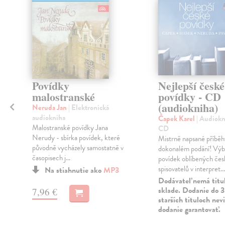
Povídky
Nejlepší české
malostranské
povídky - CD
(audiokniha)
Neruda Jan
| Elektronická
audiokniha
Čapek Karel
| Audiokn
v
Malostranské povídky Jana
CD
Nerudy - sbírka povídek, které
Mistrně napsané příběh
původně vycházely samostatně v
dokonalém podání! Výb
časopisech j...
povídek oblíbených če
spisovatelů v interpret...
Na stiahnutie ako
MP3
Dodávateľ nemá titu
sklade. Dodanie do 3
7,96 €
starších tituloch ne
dodanie garantovať.