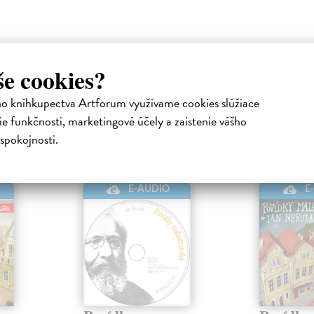
še cookies?
ho kníhkupectva Artforum využívame cookies slúžiace
atelia s podobným vkusom si kúpili
e funkčnosti, marketingové účely a zaistenie vášho
spokojnosti.
E-AUDIO
E