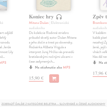
Koniec hry
Zpěv 
cká
Mitana Dušan
| Elektronická
Bramboro
audiokniha
audioknih
t odjíždí
Do kolekcie Rodinné striebro
V každém t
lehlý
pribudol skvelý autor Dušan Mitana
každá píseň
rozvodu
a jeho zločin a trest po slovensky.
nezahojí.Z
al. Jenže
Režisérka Alžbeta Vrzgula a
ženě, jejíž
mnost Lily
interpret Juraj Hrčka vás prevedú
vlnách velk
miž…
bratislavskými nočnými ulicami v
hlas dál n
čase zadymených…
MP3
Na st
Na stiahnutie ako
MP3
17,96 
15,90 €
ZOBRAZIŤ ĎALŠIE Z KATEGÓRIE BELETRIA – SLOVENSKÉ A ČESKÉ AUDIOKNIHY