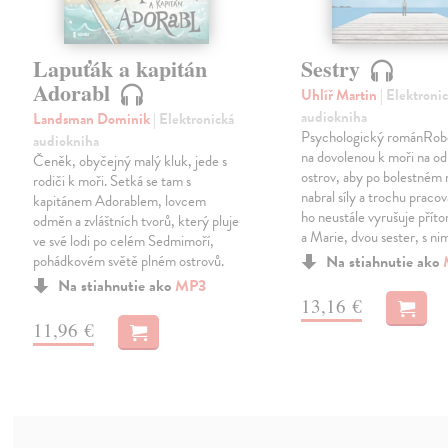
Lapuťák a kapitán
Sestry
Adorabl
Uhlíř Martin
| Elektroni
audiokniha
Landsman Dominik
| Elektronická
Psychologický románRober
audiokniha
na dovolenou k moři na od
Čeněk, obyčejný malý kluk, jede s
ostrov, aby po bolestném 
rodiči k moři. Setká se tam s
nabral síly a trochu pracov
kapitánem Adorablem, lovcem
ho neustále vyrušuje příto
odměn a zvláštních tvorů, který pluje
a Marie, dvou sester, s ni
ve své lodi po celém Sedmimoří,
pohádkovém světě plném ostrovů.
Na stiahnutie ako
Na stiahnutie ako
MP3
13,16 €
11,96 €