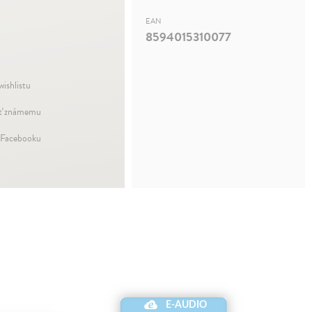
EAN
8594015310077
wishlistu
ť známemu
 Facebooku
E-AUDIO