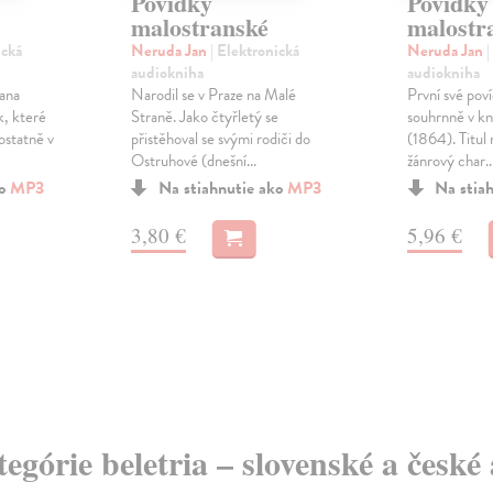
Povídky
Povídky
malostranské
malostr
ická
Neruda Jan
| Elektronická
Neruda Jan
|
audiokniha
audiokniha
ana
Narodil se v Praze na Malé
První své poví
k, které
Straně. Jako čtyřletý se
souhrnně v kn
ostatně v
přistěhoval se svými rodiči do
(1864). Titul 
Ostruhové (dnešní...
žánrový char..
ko
MP3
Na stiahnutie ako
MP3
Na stia
3,80 €
5,96 €
tegórie beletria – slovenské a česk