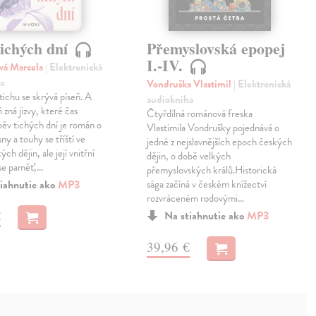
tichých dní
Přemyslovská epopej
I.-IV.
vá Marcela
| Elektronická
a
Vondruška Vlastimil
| Elektronická
ichu se skrývá píseň. A
audiokniha
 zná jizvy, které čas
Čtyřdílná románová freska
pěv tichých dní je román o
Vlastimila Vondrušky pojednává o
 sny a touhy se tříští ve
jedné z nejslavnějších epoch českých
ých dějin, ale její vnitřní
dějin, o době velkých
ese paměť,…
přemyslovských králů.Historická
iahnutie ako
MP3
sága začíná v českém knížectví
rozvráceném rodovými…
€
Na stiahnutie ako
MP3
39,96 €