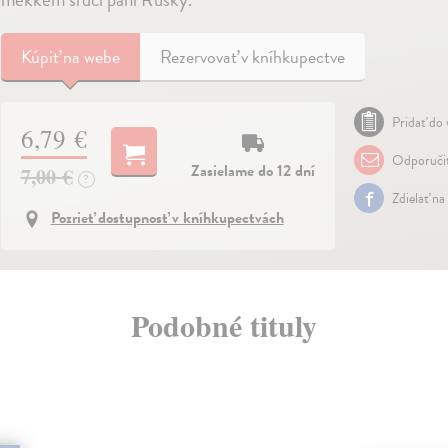
Kúpiť
na webe
Rezervovať v kníhkupectve
Pridať do 
6,79 €
Odporuči
Zasielame do 12 dní
7,00 €
?
Zdielať na
Pozrieť dostupnosť v kníhkupectvách
Podobné tituly