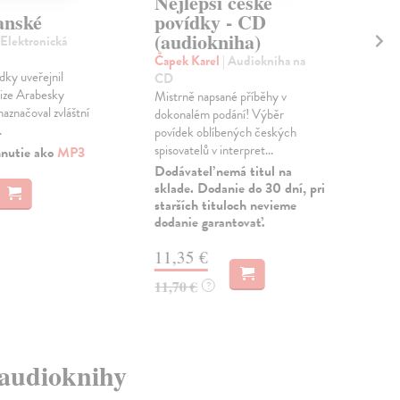
Nejlepší české
Po
anské
povídky - CD
C
(audiokniha)
(a
 Elektronická
Čapek Karel
| Audiokniha na
For
dky uveřejnil
CD
Aud
ize Arabesky
Mistrně napsané příběhy v
Po 
naznačoval zvláštní
dokonalém podání! Výběr
aut
.
povídek oblíbených českých
při
spisovatelů v interpret...
soub
hnutie ako
MP3
Dodávateľ nemá titul na
Zas
sklade. Dodanie do 30 dní, pri
starších tituloch nevieme
13
dodanie garantovať.
14,
11,35 €
11,70 €
?
é audioknihy