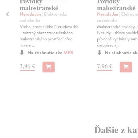
Povídky
Povídky
malostranské
malostranské
Neruda Jan
| Elektronická
Neruda Jan
| Elektron
audiokniha
audiokniha
Vrchol prozaického Nerudova díla
Malostranské povídky J
u
- mistrný obraz starosvětského
Nerudy - sbírka povíde
malostranského prostředí před
původně vycházely sam
rokem ...
časopisech j...
Na stiahnutie ako
MP3
Na stiahnutie a
3,96 €
7,96 €
Ďalšie z ka