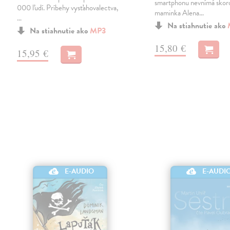
smartphonu nevnímá skoro
000 ľudí. Príbehy vysťahovalectva,
maminka Alena…
…
Na stiahnutie ako
Na stiahnutie ako
MP3
15,80 €
15,95 €
E-AUDIO
E-AUDI