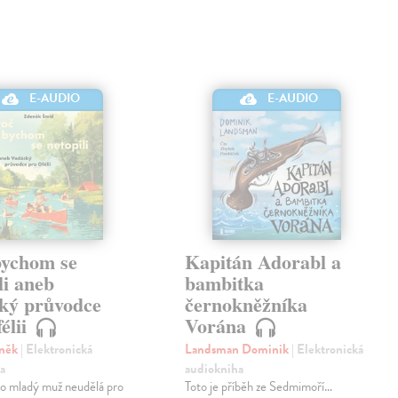
E-AUDIO
E-AUDIO
bychom se
Kapitán Adorabl a
li aneb
bambitka
ký průvodce
černokněžníka
élii
Vorána
eněk
| Elektronická
Landsman Dominik
| Elektronická
a
audiokniha
o mladý muž neudělá pro
Toto je příběh ze Sedmimoří…