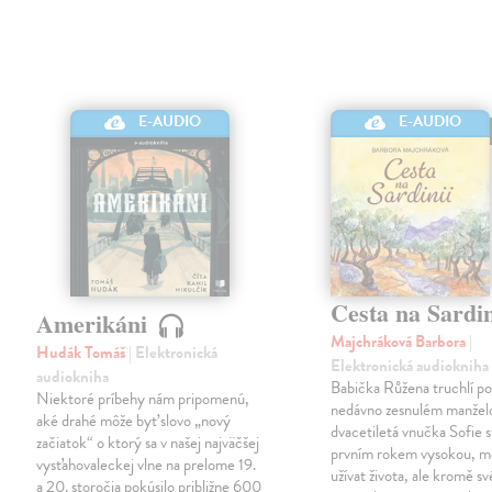
E-AUDIO
E-AUDIO
Cesta na Sardi
Amerikáni
Majchráková Barbora
|
Hudák Tomáš
| Elektronická
Elektronická audiokniha
audiokniha
Babička Růžena truchlí p
Niektoré príbehy nám pripomenú,
nedávno zesnulém manželo
aké drahé môže byť slovo „nový
dvacetiletá vnučka Sofie 
začiatok“ o ktorý sa v našej najväčšej
prvním rokem vysokou, mě
vysťahovaleckej vlne na prelome 19.
užívat života, ale kromě s
a 20. storočia pokúsilo približne 600