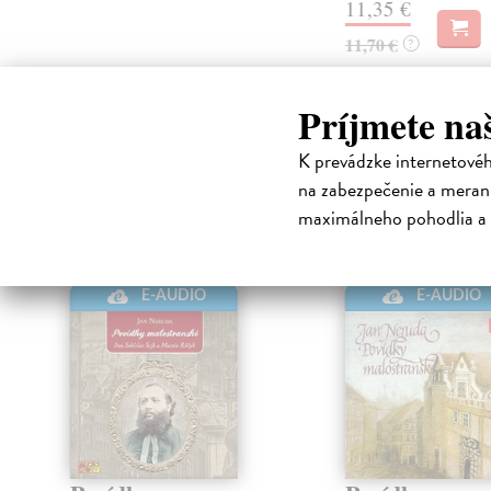
11,35 €
11,70 €
?
Príjmete na
High-contrast mode
K prevádzke internetové
Čit
na zabezpečenie a merani
maximálneho pohodlia a 
E-AUDIO
E-AUDIO