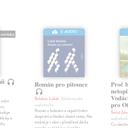
E-AUDIO
novinka
nii
Román pro pitomce
Proč 
netopi
Vodác
Balabán Lukáš
| Elektronická
o svém
pro Of
audiokniha
vi,
Román o bolavém a nepatřičném
studuje
Šmíd Zd
dospívání a hledání vlastní cesty. Ale
la by si
audioknih
možná je v něm i přiměřená dávka
vého
Co všechn
parodie a určitě kus černého