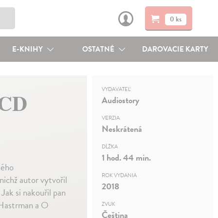
0 ks
E-KNIHY
OSTATNÉ
DAROVACIE KARTY
VYDAVATEĽ
 CD
Audiostory
VERZIA
Neskrátená
DĹŽKA
1 hod. 44 min.
kého
ROK VYDANIA
ichž autor vytvořil
2018
 Jak si nakouřil pan
, Hastrman a O
ZVUK
Čeština