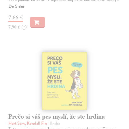
Do 5 dní
7,66 €
7,90 €
?
Prečo si váš pes myslí, že ste hrdina
Hart Sam, Kendall Fin
| Kniha