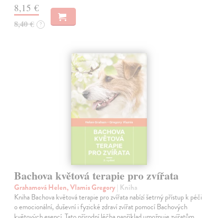
8,15 €
8,40 €
?
Bachova květová terapie pro zvířata
Grahamová Helen, Vlamis Gregory
| Kniha
Kniha Bachova květová terapie pro zvířata nabízí šetrný přístup k péči
o emocionální, duševní i fyzické zdraví zvířat pomocí Bachových
květových esencí. Tato přírodní léčba například umožnuje zvířatům…