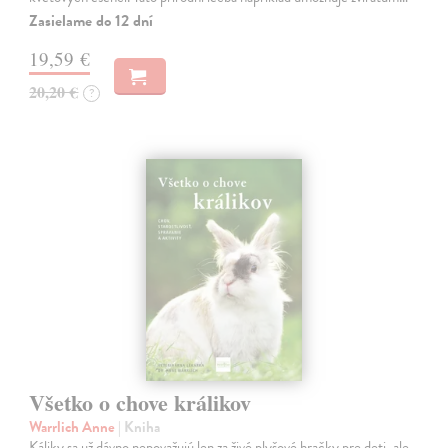
Zasielame do 12 dní
19,59 €
20,20 €
?
Všetko o chove králikov
Warrlich Anne
| Kniha
Káliky sa už dávno nepovažujú len za živé plyšové hračky pre deti, ale