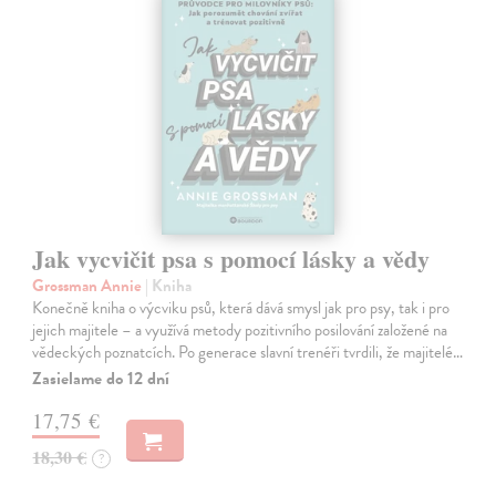
Jak vycvičit psa s pomocí lásky a vědy
Grossman Annie
| Kniha
Konečně kniha o výcviku psů, která dává smysl jak pro psy, tak i pro
jejich majitele – a využívá metody pozitivního posilování založené na
vědeckých poznatcích. Po generace slavní trenéři tvrdili, že majitelé…
Zasielame do 12 dní
17,75 €
18,30 €
?