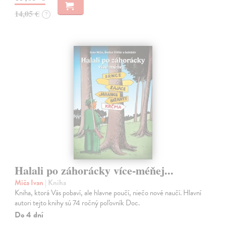
14,05 €
?
Halali po záhorácky více-méňej...
Míča Ivan
| Kniha
Kniha, ktorá Vás pobaví, ale hlavne poučí, niečo nové naučí. Hlavní
autori tejto knihy sú 74 ročný poľovník Doc.
Do 4 dní