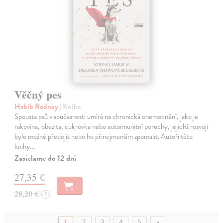
Věčný pes
Habib Rodney
| Kniha
Spousta psů v současnosti umírá na chronická onemocnění, jako je
rakovina, obezita, cukrovka nebo autoimunitní poruchy, jejichž rozvoji
bylo možné předejít nebo ho přinejmenším zpomalit. Autoři této
knihy…
Zasielame do 12 dní
27,35 €
28,20 €
?
»
1
2
3
4
5