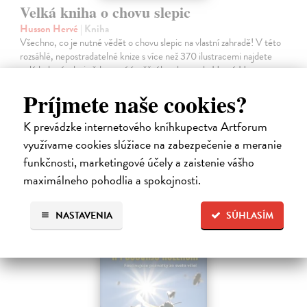
Velká kniha o chovu slepic
Husson Hervé
| Kniha
Všechno, co je nutné vědět o chovu slepic na vlastní zahradě! V této
rozsáhlé, nepostradatelné knize s více než 370 ilustracemi najdete
celý bohatý zdroj vědomostí úspěšného chovatele Hervé Hussona.
Dozvíte…
Príjmete naše cookies?
Zasielame do 10 dní
K prevádzke internetového kníhkupectva Artforum
31,91 €
využívame cookies slúžiace na zabezpečenie a meranie
32,90 €
?
funkčnosti, marketingové účely a zaistenie vášho
maximálneho pohodlia a spokojnosti.
NASTAVENIA
SÚHLASÍM