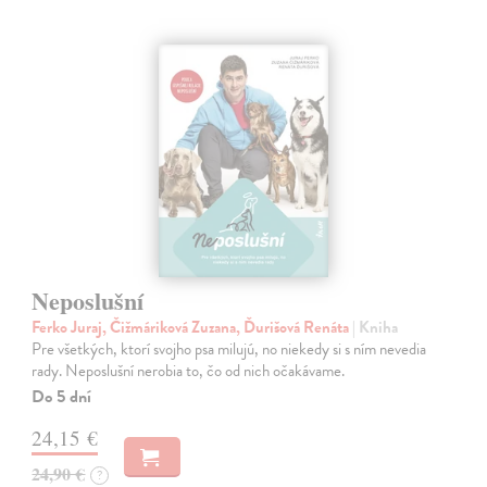
Neposlušní
Ferko Juraj, Čižmáriková Zuzana, Ďurišová Renáta
| Kniha
Pre všetkých, ktorí svojho psa milujú, no niekedy si s ním nevedia
rady. Neposlušní nerobia to, čo od nich očakávame.
Do 5 dní
24,15 €
24,90 €
?