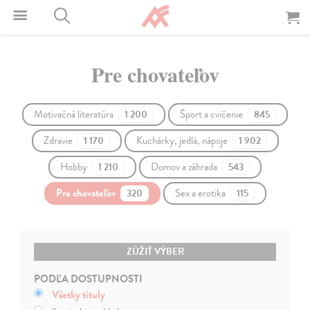
Pre chovateľov
Motivačná literatúra
Šport a cvičenie
1 200
845
Zdravie
Kuchárky, jedlá, nápoje
1 170
1 902
Hobby
Domov a záhrada
1 210
543
Pre chovateľov
Sex a erotika
320
115
ZÚŽIŤ VÝBER
PODĽA DOSTUPNOSTI
Všetky tituly