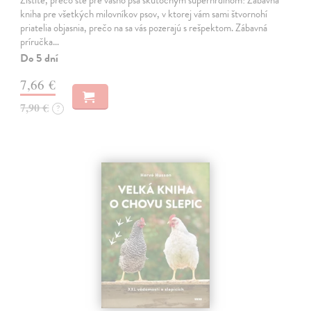
Zistite, prečo ste pre vášho psa skutočným superhrdinom! Zábavná
kniha pre všetkých milovníkov psov, v ktorej vám sami štvornohí
priatelia objasnia, prečo na sa vás pozerajú s rešpektom. Zábavná
príručka…
Do 5 dní
7,66 €
7,90 €
?