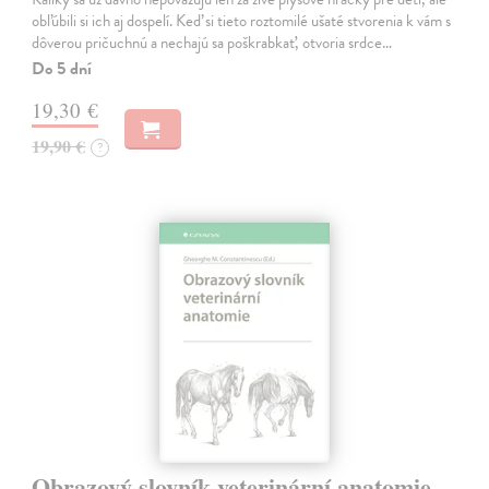
obľúbili si ich aj dospelí. Keď si tieto roztomilé ušaté stvorenia k vám s
dôverou pričuchnú a nechajú sa poškrabkať, otvoria srdce…
Do 5 dní
19,30 €
19,90 €
?
Obrazový slovník veterinární anatomie