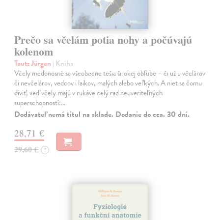
Prečo sa včelám potia nohy a počúvajú
kolenom
Tautz Jürgen
| Kniha
Včely medonosné sa všeobecne tešia širokej obľube – či už u včelárov
či nevčelárov, vedcov i laikov, malých alebo veľkých. A niet sa čomu
diviť, veď včely majú v rukáve celý rad neuveriteľných
superschopností:…
Dodávateľ nemá titul na sklade. Dodanie do cca. 30 dní.
28,71 €
29,60 €
?