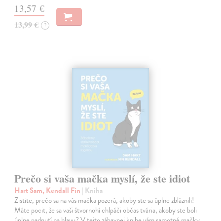
13,57 €
13,99 €
?
Prečo si vaša mačka myslí, že ste idiot
Hart Sam, Kendall Fin
| Kniha
Zistite, prečo sa na vás mačka pozerá, akoby ste sa úplne zbláznili!
Máte pocit, že sa vaši štvornohí chlpáči občas tvária, akoby ste boli
úplne padnutí na hlavu? V tejto zábavnej knihe vám samotné mačky…