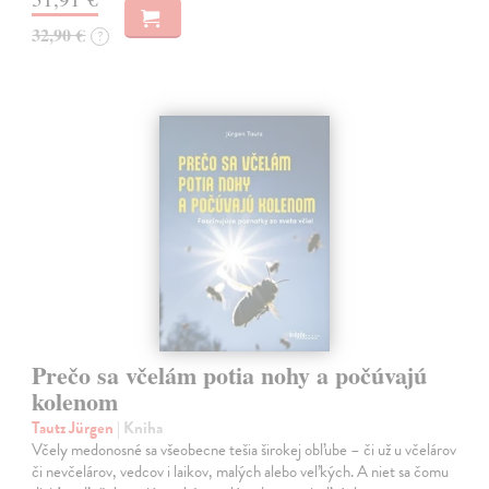
32,90 €
?
Prečo sa včelám potia nohy a počúvajú
kolenom
Tautz Jürgen
| Kniha
Včely medonosné sa všeobecne tešia širokej obľube – či už u včelárov
či nevčelárov, vedcov i laikov, malých alebo veľkých. A niet sa čomu