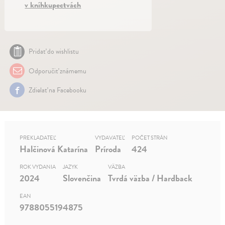
v kníhkupectvách
Pridať do wishlistu
Odporučiť známemu
Zdielať na Facebooku
PREKLADATEĽ
VYDAVATEĽ
POČET STRÁN
Halčinová Katarína
Príroda
424
ROK VYDANIA
JAZYK
VÄZBA
2024
Slovenčina
Tvrdá väzba / Hardback
EAN
9788055194875