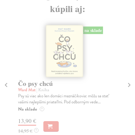
kúpili aj:
na sklade
Čo psy chcú
Z
Ward Mat
| Kniha
Ja
Psy sú viac ako len domáci maznáčikovia: môžu sa stať
Tot
vašimi najlepšími priateľmi. Pod odborným vede...
Pri
Na sklade
Do
?
13,90 €
19
14,95 €
19
?