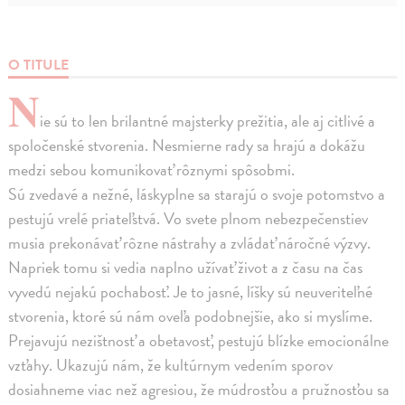
O TITULE
N
ie sú to len brilantné majsterky prežitia, ale aj citlivé a
spoločenské stvorenia. Nesmierne rady sa hrajú a dokážu
medzi sebou komunikovať rôznymi spôsobmi.
Sú zvedavé a nežné, láskyplne sa starajú o svoje potomstvo a
pestujú vrelé priateľstvá. Vo svete plnom nebezpečenstiev
musia prekonávať rôzne nástrahy a zvládať náročné výzvy.
Napriek tomu si vedia naplno užívať život a z času na čas
vyvedú nejakú pochabosť. Je to jasné, líšky sú neuveriteľné
stvorenia, ktoré sú nám oveľa podobnejšie, ako si myslíme.
Prejavujú nezištnosť a obetavosť, pestujú blízke emocionálne
vzťahy. Ukazujú nám, že kultúrnym vedením sporov
dosiahneme viac než agresiou, že múdrosťou a pružnosťou sa