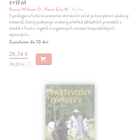
zvířat
Reece William O., Rowe Eric W.
| Kniha
Fyziologie a funkční anatomie domácích zvířat je komplexní výukový
materiál, který poskytuje ucelený přehled základních poznatků o
stavbě a funkci orgánů a orgánových soustav hospodářských i
zájmových…
Zasielame do 10 dní
28,34 €
29,22 €
?