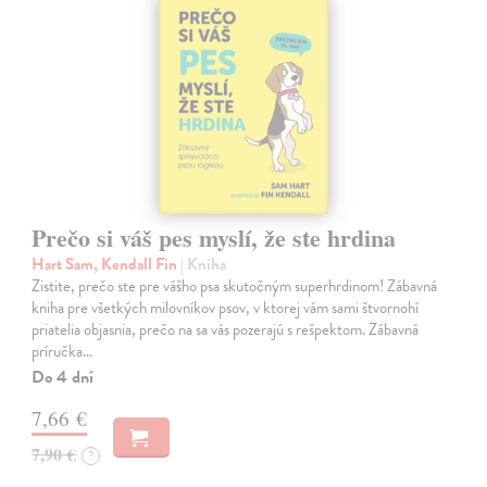
Prečo si váš pes myslí, že ste hrdina
Hart Sam, Kendall Fin
| Kniha
Zistite, prečo ste pre vášho psa skutočným superhrdinom! Zábavná
kniha pre všetkých milovníkov psov, v ktorej vám sami štvornohí
priatelia objasnia, prečo na sa vás pozerajú s rešpektom. Zábavná
príručka…
Do 4 dní
7,66 €
7,90 €
?