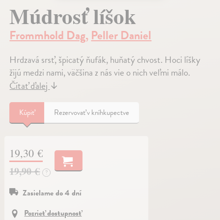
Múdrosť líšok
Frommhold Dag
,
Peller Daniel
Hrdzavá srsť, špicatý ňufák, huňatý chvost. Hoci líšky
žijú medzi nami, väčšina z nás vie o nich veľmi málo.
Čítať ďalej
↓
Kúpiť
Rezervovať v kníhkupectve
19,30 €
19,90 €
?
Zasielame do 4 dní
Pozrieť dostupnosť