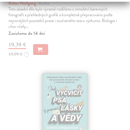
Ritter Wolfgang
| Kniha
Toto zásadní dílo bylo výrazně rozšířeno o množství barevných
fotografií a přehledných grafik a kompletně přepracováno podle
nejnovějších poznatků praxe i současného stavu výzkumu. Biologie i
chov včely…
Zasielame do 14 dní
19,39 €
19,99 €
?