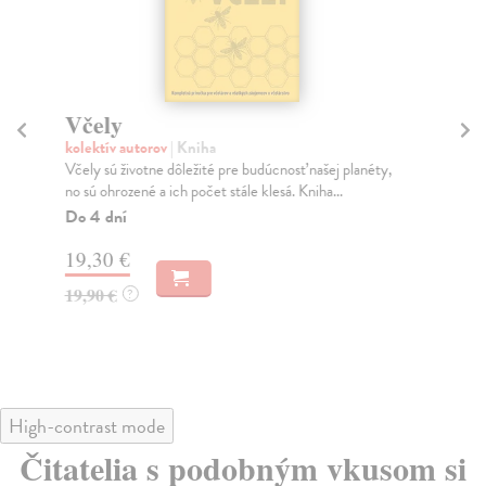
Včely
N
kolektív autorov
| Kniha
Fer
Včely sú životne dôležité pre budúcnosť našej planéty,
Pre
no sú ohrozené a ich počet stále klesá. Kniha...
ním
Do 4 dní
Do
19,30 €
24
19,90 €
24
?
High-contrast mode
Čitatelia s podobným vkusom si