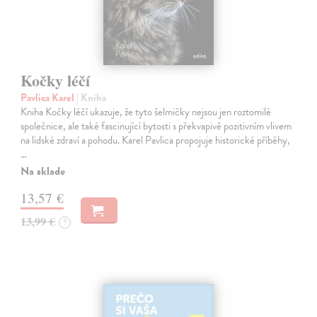
Kočky léčí
Pavlica Karel
| Kniha
Kniha Kočky léčí ukazuje, že tyto šelmičky nejsou jen roztomilé
společnice, ale také fascinující bytosti s překvapivě pozitivním vlivem
na lidské zdraví a pohodu. Karel Pavlica propojuje historické příběhy,
…
Na sklade
13,57 €
13,99 €
?