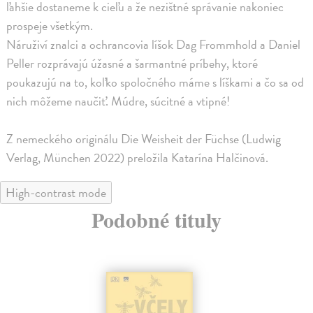
ľahšie dostaneme k cieľu a že nezištné správanie nakoniec
prospeje všetkým.
Náruživí znalci a ochrancovia líšok Dag Frommhold a Daniel
Peller rozprávajú úžasné a šarmantné príbehy, ktoré
poukazujú na to, koľko spoločného máme s líškami a čo sa od
nich môžeme naučiť. Múdre, súcitné a vtipné!
Z nemeckého originálu Die Weisheit der Füchse (Ludwig
Verlag, München 2022) preložila Katarína Halčinová.
High-contrast mode
Podobné tituly