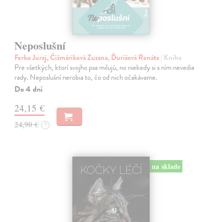
Neposlušní
Ferko Juraj, Čižmáriková Zuzana, Ďurišová Renáta
| Kniha
Pre všetkých, ktorí svojho psa milujú, no niekedy si s ním nevedia
rady. Neposlušní nerobia to, čo od nich očakávame.
Do 4 dní
24,15 €
24,90 €
?
na sklade