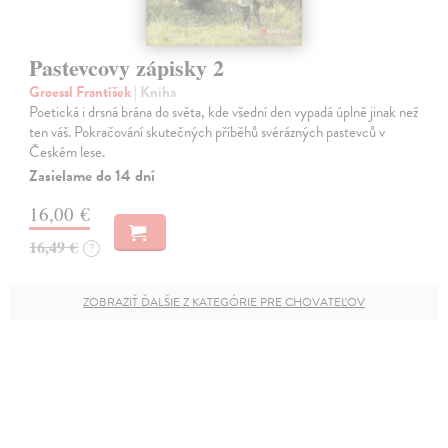
Pastevcovy zápisky 2
Groessl František
| Kniha
Poetická i drsná brána do světa, kde všední den vypadá úplně jinak než
ten váš. Pokračování skutečných příběhů svérázných pastevců v
Českém lese.
Zasielame do 14 dní
16,00 €
16,49 €
?
ZOBRAZIŤ ĎALŠIE Z KATEGÓRIE PRE CHOVATEĽOV