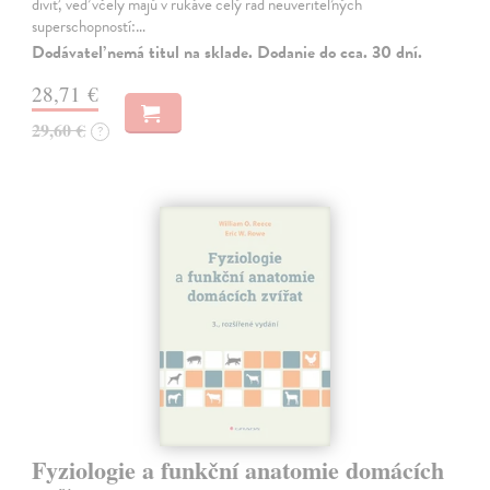
diviť, veď včely majú v rukáve celý rad neuveriteľných
superschopností:…
Dodávateľ nemá titul na sklade. Dodanie do cca. 30 dní.
28,71 €
29,60 €
?
Fyziologie a funkční anatomie domácích