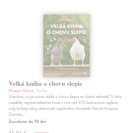
Velká kniha o chovu slepic
Husson Hervé
| Kniha
Všechno, co je nutné vědět o chovu slepic na vlastní zahradě! V této
rozsáhlé, nepostradatelné knize s více než 370 ilustracemi najdete
celý bohatý zdroj vědomostí úspěšného chovatele Hervé Hussona.
Dozvíte…
Zasielame do 10 dní
31,91 €