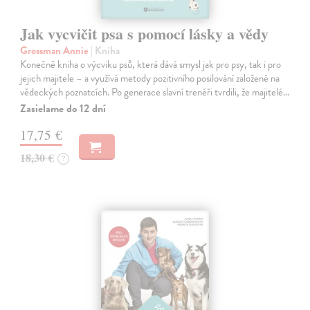
Jak vycvičit psa s pomocí lásky a vědy
Grossman Annie
| Kniha
Konečně kniha o výcviku psů, která dává smysl jak pro psy, tak i pro
jejich majitele – a využívá metody pozitivního posilování založené na
vědeckých poznatcích. Po generace slavní trenéři tvrdili, že majitelé…
Zasielame do 12 dní
17,75 €
18,30 €
?