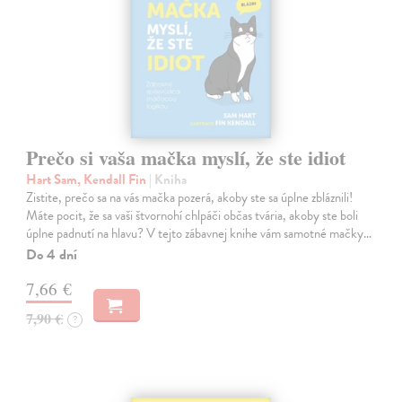
Prečo si vaša mačka myslí, že ste idiot
Hart Sam, Kendall Fin
| Kniha
Zistite, prečo sa na vás mačka pozerá, akoby ste sa úplne zbláznili!
Máte pocit, že sa vaši štvornohí chlpáči občas tvária, akoby ste boli
úplne padnutí na hlavu? V tejto zábavnej knihe vám samotné mačky…
Do 4 dní
7,66 €
7,90 €
?