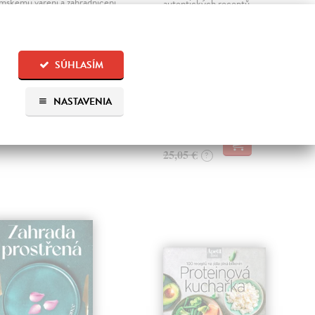
mskému vaření a zahradničení
autentických receptů,
přátelštějších způsobech života
inspirovaných italskou,
či těm okolo nás — lidským i
americkou i britskou kuchyní,
ce-než-lidským? Jak se
provede pokrmy, které si
stavit ke zdědeným
oblíbila jeho rodina a které
SÚHLASÍM
linářským praktikám,
spojují lidi napříč generacemi.
tabolickým…
Každý recept…
NASTAVENIA
itul je vypredaný
Zasielame do 10 dní
24,30 €
25,05 €
?