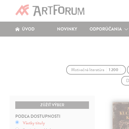
ÚVOD
NOVINKY
ODPORÚČANIA
Motivačná literatúra
1 200
D
ZÚŽIŤ VÝBER
PODĽA DOSTUPNOSTI
Všetky tituly