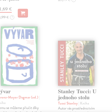
1,69 €
2,99 €
?
ývar
Stanley Tucci: U
jednoho stolu
renz-Meyer Dagmar (ed.)
|
niha
Tucci Stanley
| Kniha
mu se můžeme přiučit díky
Autor vás prostřednictvím