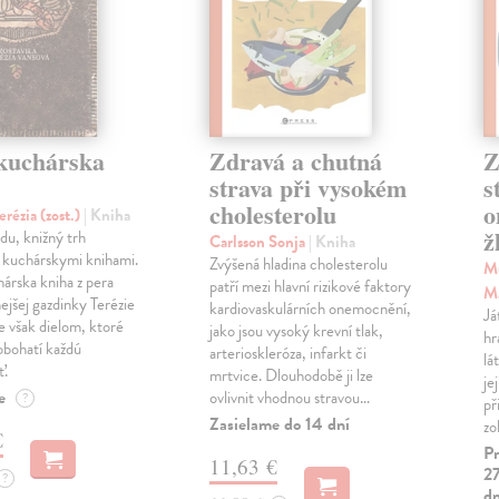
kuchárska
Zdravá a chutná
Z
strava při vysokém
s
cholesterolu
o
erézia (zost.)
| Kniha
ž
du, knižný trh
Carlsson Sonja
| Kniha
 kuchárskymi knihami.
Zvýšená hladina cholesterolu
Mü
árska kniha z pera
patří mezi hlavní rizikové faktory
M
ejšej gazdinky Terézie
kardiovaskulárních onemocnění,
Já
e však dielom, ktoré
jako jsou vysoký krevní tlak,
hr
obohatí každú
arterioskleróza, infarkt či
lá
ť.
mrtvice. Dlouhodobě ji lze
je
e
ovlivnit vhodnou stravou…
?
př
Zasielame do 14 dní
zo
€
Pr
11,63 €
27
?
dn