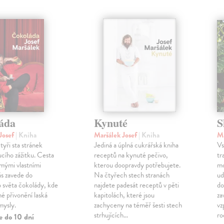
áda
Kynuté
S
Josef
| Kniha
Maršálek Josef
| Kniha
Ma
tyři sta stránek
Jediná a úplná cukrářská kniha
Vs
cího zážitku. Cesta
receptů na kynuté pečivo,
tr
mými vlastními
kterou doopravdy potřebujete.
mo
ás zavede do
Na čtyřech stech stranách
ud
 světa čokolády, kde
najdete padesát receptů v pěti
do
é přivonění laská
kapitolách, které jsou
za
mysly.
zachyceny na téměř šesti stech
vz
strhujících…
ro
e do 10 dní