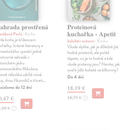
ahrada prostřená
Proteinová
kuchařka - Apetit
ráková Pavla
| Kniha
hle kniha je křížencem
kolektív autorov
| Kniha
chařky, krásné literatury a
Všude slyšíte, jak je důležité jíst
mantického vyznání jedné
hodně proteinů, ale pořád
votvorné zahradě v
tápete, co je to hodně a kde
storickém jádru
všude proteiny jsou? Nevíte, jak
homoravského Mikulova.
uvařit jídlo bohaté na bílkoviny?
omě několika odrůd vinné
Do 4 dní
vy, dvou fíkovníků a třiceti…
sielame do 12 dní
18,19 €
18,75 €
0,47 €
?
1,10 €
?