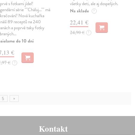
prvé s fotkami jídel!
všetky deti, ale aj dospelých.
gendární série ""Cháluj..."" má
Na sklade
?
kračování! Nová kuchařka
ináší 89 receptů na 240
22,41 €
ranách a poprvé taky fotky
24,90 €
?
braných…
sielame do 10 dní
7,13 €
7,97 €
?
»
5
Kontakt