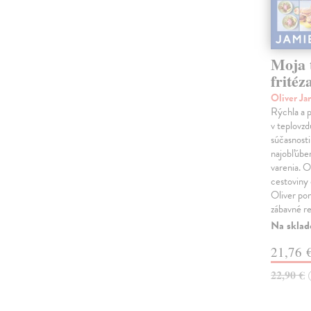
Moja 
fritéz
Oliver J
Rýchla a p
v teplovzd
súčasnosti
najobľúbe
varenia. O
cestoviny 
Oliver po
zábavné r
Na sklad
21,76 
22,90 €