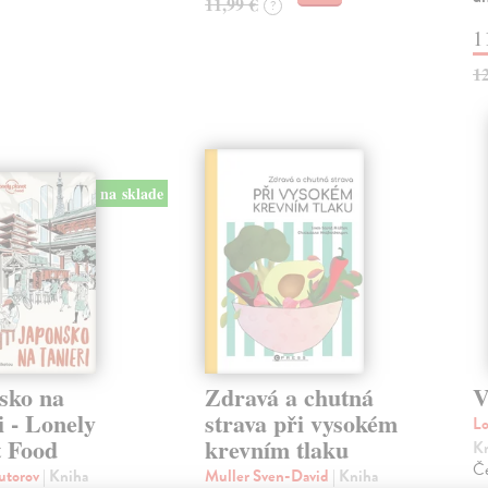
11,99 €
?
1
1
na sklade
sko na
Zdravá a chutná
V
i - Lonely
strava při vysokém
Lo
t Food
krevním tlaku
K
Če
autorov
| Kniha
Muller Sven-David
| Kniha