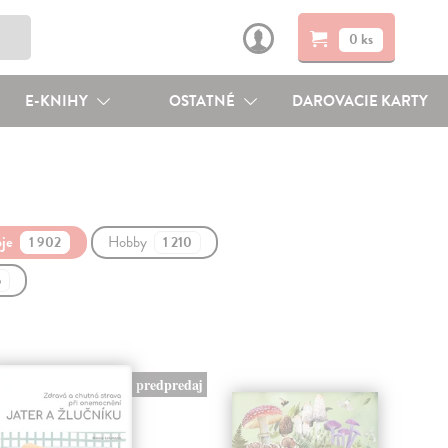
0 ks
E-KNIHY
OSTATNÉ
DAROVACIE KARTY
oje
Hobby
1 902
1 210
5
predpredaj