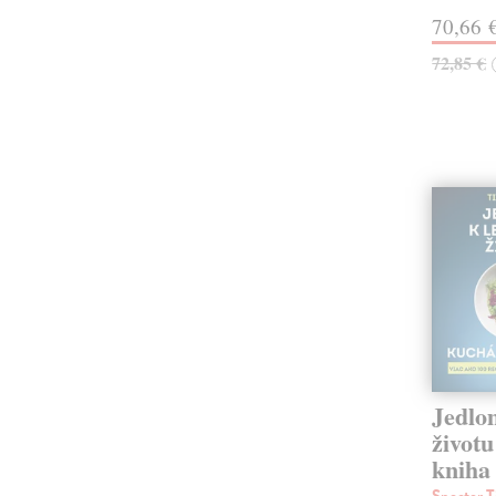
70,66 
72,85 €
Jedlo
život
kniha
Spector 