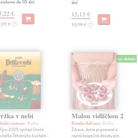
sielame do 10 dní
dní
5,22 €
12,13 €
7,55 €
12,50 €
?
?
na sklade
ržka v nebi
Malou vidličkou 2
lektív autorov
| Kniha
Kemka Adriana
| Kniha
říjnu 2025 vychází čtvrtá
Zdravé, doma pripravené a
chařka Těhotnýho kuchaře -
najmä bezpečné desiaty pre