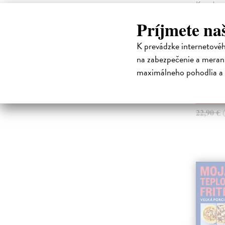
Kompletný
japonskou
Príjmete na
Ak hľadát
jedinečný 
K prevádzke internetové
neviete, 
Japonsko n
na zabezpečenie a merani
tou správ
maximálneho pohodlia a 
Na sklad
22,21 
22,90 €