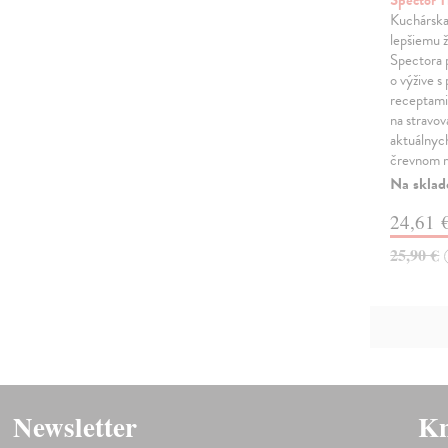
Kuchárska
lepšiemu 
Spectora 
o výžive s
receptami
na stravov
aktuálnyc
črevnom 
Na sklad
24,61 
25,90 €
Newsletter
Kn