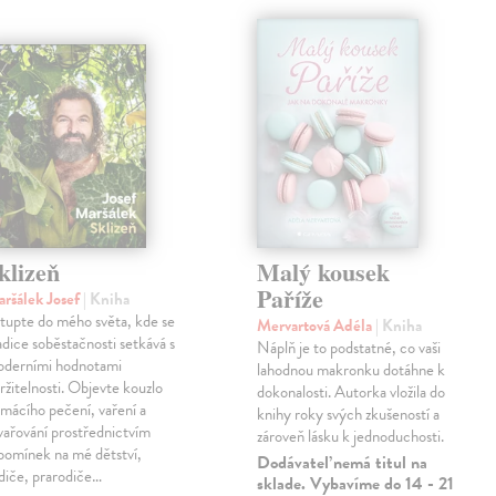
klizeň
Malý kousek
Paříže
ršálek Josef
| Kniha
tupte do mého světa, kde se
Mervartová Adéla
| Kniha
adice soběstačnosti setkává s
Náplň je to podstatné, co vaši
derními hodnotami
lahodnou makronku dotáhne k
ržitelnosti. Objevte kouzlo
dokonalosti. Autorka vložila do
mácího pečení, vaření a
knihy roky svých zkušeností a
vařování prostřednictvím
zároveň lásku k jednoduchosti.
pomínek na mé dětství,
Dodávateľ nemá titul na
diče, prarodiče…
sklade. Vybavíme do 14 - 21