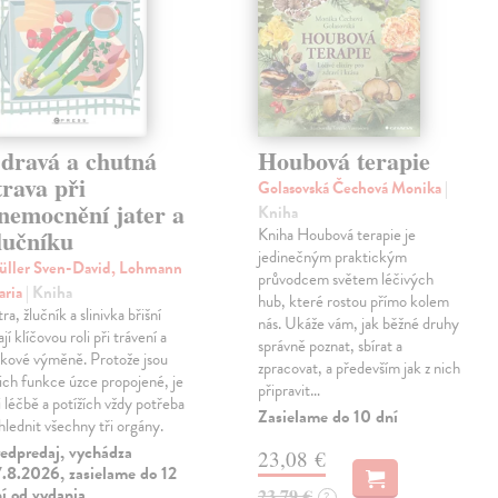
dravá a chutná
Houbová terapie
trava při
Golasovská Čechová Monika
|
nemocnění jater a
Kniha
lučníku
Kniha Houbová terapie je
jedinečným praktickým
ller Sven-David, Lohmann
průvodcem světem léčivých
aria
| Kniha
hub, které rostou přímo kolem
tra, žlučník a slinivka břišní
nás. Ukáže vám, jak běžné druhy
ají klíčovou roli při trávení a
správně poznat, sbírat a
tkové výměně. Protože jsou
zpracovat, a především jak z nich
jich funkce úzce propojené, je
připravit…
i léčbě a potížích vždy potřeba
Zasielame do 10 dní
hlednit všechny tři orgány.
edpredaj, vychádza
23,08 €
.8.2026, zasielame do 12
í od vydania
23,79 €
?