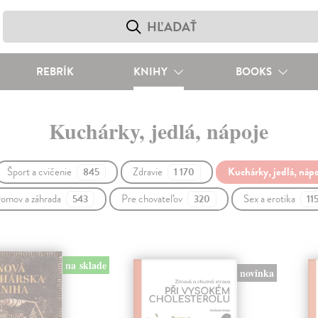
REBRÍK
KNIHY
BOOKS
Kuchárky, jedlá, nápoje
Šport a cvičenie
Zdravie
Kuchárky, jedlá, náp
845
1 170
omov a záhrada
Pre chovateľov
Sex a erotika
543
320
11
na sklade
novinka