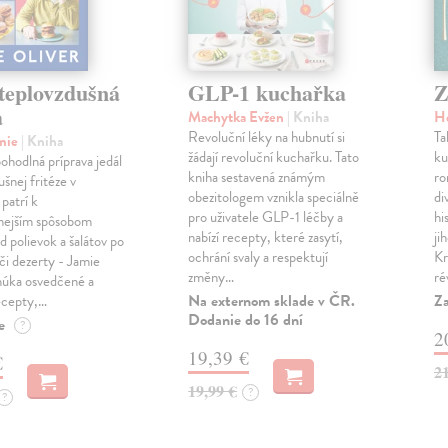
teplovzdušná
GLP-1 kuchařka
Z
a
Machytka Evžen
| Kniha
Ho
Revoluční léky na hubnutí si
Ta
amie
| Kniha
žádají revoluční kuchařku. Tato
ku
ohodlná príprava jedál
kniha sestavená známým
ro
ušnej fritéze v
obezitologem vznikla speciálně
di
 patrí k
pro uživatele GLP-1 léčby a
hi
nejším spôsobom
nabízí recepty, které zasytí,
ji
d polievok a šalátov po
ochrání svaly a respektují
Kr
či dezerty - Jamie
změny…
ré
núka osvedčené a
Na externom sklade v ČR.
Za
ecepty,…
Dodanie do 16 dní
e
?
2
19,39 €
€
2
19,99 €
?
?