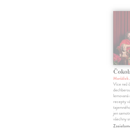
Čokol
Maršálek 
Více než č
dechberou
lemovaná 
recepty v
tajemného
jen samotn
všechny s
Zasielam