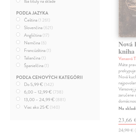
Iba tituly na sklade
PODĽA JAZYKA
Čeština
(1 261)
Slovenčina
(621)
Angličtina
(17)
Nová 
Nemčina
(6)
kniha
Francúzština
(1)
Taliančina
(1)
Vansová T
Máte prav
Španielčina
(1)
prekypuje
Nová kuch
PODĽA CENOVÝCH KATEGÓRII
najpovolan
Do 5,99 €
(142)
Vansovej j
6,00 – 12,99 €
(738)
zaručene 
13,00 – 24,99 €
(881)
domácnos
Viac ako 25 €
(140)
Na sklad
23,66 
24,90 €