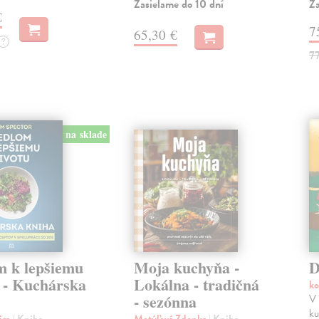
Zasielame do 10 dní
Za
€
7
65,30 €
?
7
na sklade
m k lepšiemu
Moja kuchyňa -
D
u - Kuchárska
Lokálna - tradičná
ko
- sezónna
V 
ku
Tim
| Kniha
Motýľová Zdenka
| Kniha