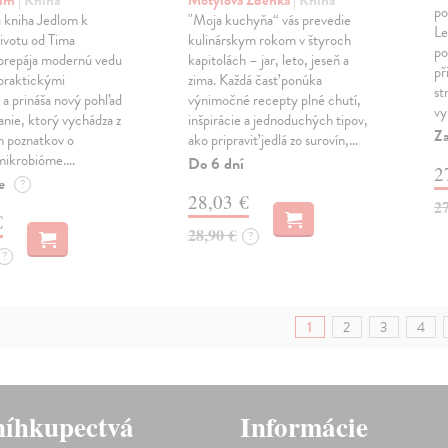
po
 kniha Jedlom k
"Moja kuchyňa“ vás prevedie
Le
životu od Tima
kulinárskym rokom v štyroch
po
prepája modernú vedu
kapitolách – jar, leto, jeseň a
př
 praktickými
zima. Každá časť ponúka
st
 a prináša nový pohľad
výnimočné recepty plné chutí,
vy
anie, ktorý vychádza z
inšpirácie a jednoduchých tipov,
Za
h poznatkov o
ako pripraviť jedlá zo surovín,…
mikrobióme.…
Do 6 dní
2
e
?
28,03 €
2
€
28,90 €
?
?
1
2
3
4
íhkupectvá
Informácie