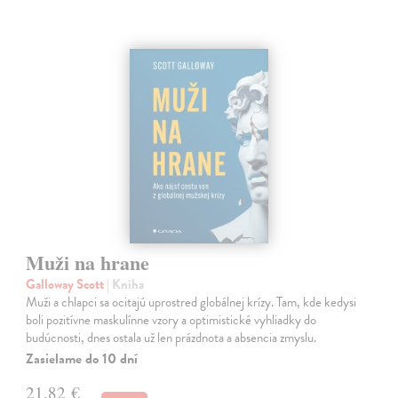
Muži na hrane
Galloway Scott
| Kniha
Muži a chlapci sa ocitajú uprostred globálnej krízy. Tam, kde kedysi
boli pozitívne maskulínne vzory a optimistické vyhliadky do
budúcnosti, dnes ostala už len prázdnota a absencia zmyslu.
Zasielame do 10 dní
21,82 €