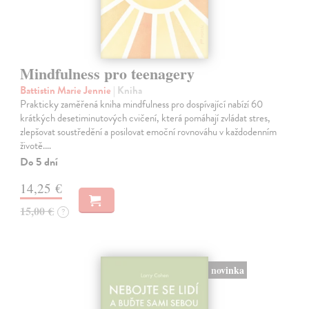
Mindfulness pro teenagery
Battistin Marie Jennie
| Kniha
Prakticky zaměřená kniha mindfulness pro dospívající nabízí 60
krátkých desetiminutových cvičení, která pomáhají zvládat stres,
zlepšovat soustředění a posilovat emoční rovnováhu v každodenním
životě.…
Do 5 dní
14,25 €
15,00 €
?
novinka