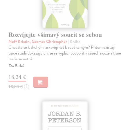
Rozvíjejte všímavý soucit se sebou
Neff Kristin, Germer Christopher
| Kniha
Chováte se k druhým laskavěji než k sobě samým? Přitom existují
tisíce studií dokazujících, že se vyplácí podpořit v časech nouze a tísně
i sebe samotné.
Do 5 dní
18,24 €
18,80 €
?