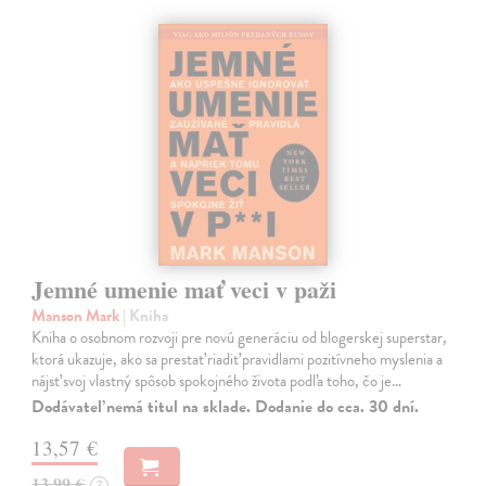
Jemné umenie mať veci v paži
Manson Mark
| Kniha
Kniha o osobnom rozvoji pre novú generáciu od blogerskej superstar,
ktorá ukazuje, ako sa prestať riadiť pravidlami pozitívneho myslenia a
nájsť svoj vlastný spôsob spokojného života podľa toho, čo je…
Dodávateľ nemá titul na sklade. Dodanie do cca. 30 dní.
13,57 €
13,99 €
?