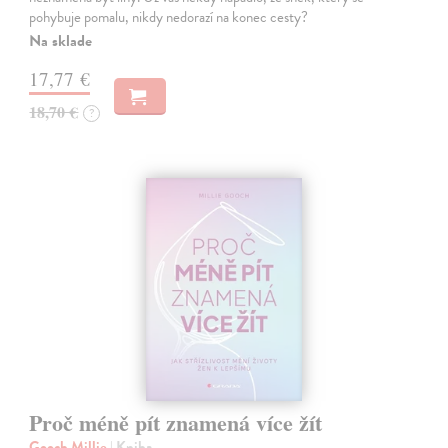
pohybuje pomalu, nikdy nedorazí na konec cesty?
Na sklade
17,77 €
18,70 €
?
Proč méně pít znamená více žít
Gooch Millie
| Kniha