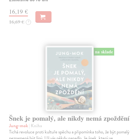
16,19 €
16,69 €
?
na sklade
Šnek je pomalý, ale nikdy nemá zpoždění
Jung-mok
| Kniha
Tichá revoluce proti kultuře spěchu a připomínka toho, že být pomalý
neznamená být líný. Už vás někdy napadlo, že šnek, který se