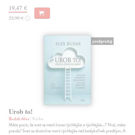
19,47 €
22,90 €
?
predpredaj
Urob to!
Budak Alex
| Kniha
Máte pocit, že svet sa mení čoraz rýchlejšie a rýchlejšie…? Nuž, máte
pravdu! Svet sa skutočne mení rýchlejšie než kedykoľvek predtým. A