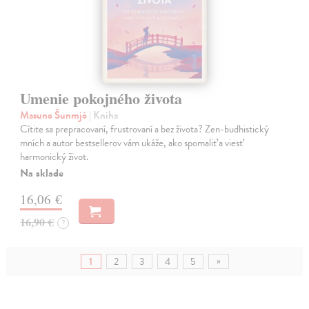
Umenie pokojného života
Masuno Šunmjó
| Kniha
Cítite sa prepracovaní, frustrovaní a bez života? Zen-budhistický
mních a autor bestsellerov vám ukáže, ako spomaliť a viesť
harmonický život.
Na sklade
16,06 €
16,90 €
?
»
1
2
3
4
5