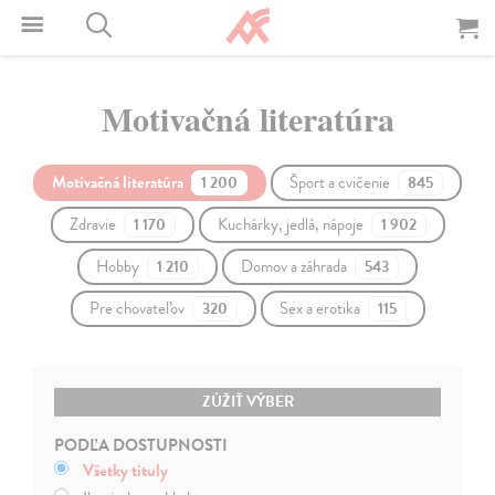
Motivačná literatúra
Motivačná literatúra
Šport a cvičenie
1 200
845
Zdravie
Kuchárky, jedlá, nápoje
1 170
1 902
Hobby
Domov a záhrada
1 210
543
Pre chovateľov
Sex a erotika
320
115
ZÚŽIŤ VÝBER
PODĽA DOSTUPNOSTI
Všetky tituly