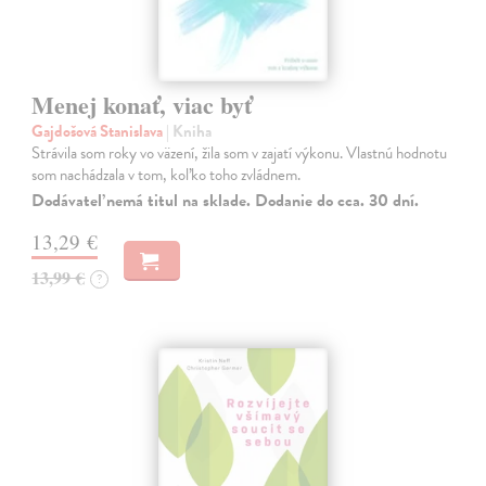
Menej konať, viac byť
Gajdošová Stanislava
| Kniha
Strávila som roky vo väzení, žila som v zajatí výkonu. Vlastnú hodnotu
som nachádzala v tom, koľko toho zvládnem.
Dodávateľ nemá titul na sklade. Dodanie do cca. 30 dní.
13,29 €
13,99 €
?