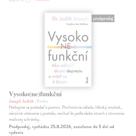
predpredaj
Vysoko(ne)funkční
Joseph Judith
| Kniha
Nebojme sa požiadať o pomoc. Pochmúrna nálada, hlboký smútok,
náročné vstávanie z postele, nechuť do jedla alebo strach z otvorenia
mailovej schránky.
Predpredaj, vychádza 25.8.2026, zasielame do 5 dní od
vydania