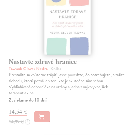
Nastavte zdravé hranice
Tawwab Glover Nedra
| Kniha
Prestaňte sa vnútorne trápiť, jasne povedzte, čo potrebujete, a zažite
slobodu, ktorú pozná len ten, kto je skutočne sám sebou.
Vyhľadávaná odborníčka na vzťahy a jedna z najvplyvnejších
terapeutiek na…
Zasielame do 10 dní
14,54 €
14,99 €
?