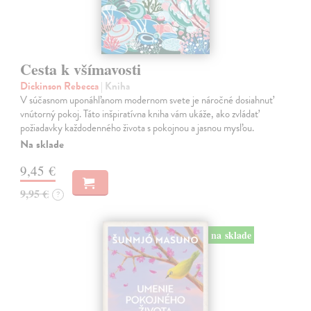
Cesta k všímavosti
Dickinson Rebecca
| Kniha
V súčasnom uponáhľanom modernom svete je náročné dosiahnuť
vnútorný pokoj. Táto inšpiratívna kniha vám ukáže, ako zvládať
požiadavky každodenného života s pokojnou a jasnou mysľou.
Na sklade
9,45 €
9,95 €
?
na sklade