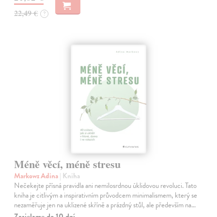
22,49 €
?
Méně věcí, méně stresu
Markowz Adina
| Kniha
Nečekejte přísná pravidla ani nemilosrdnou úklidovou revoluci. Tato
kniha je citlivým a inspirativním průvodcem minimalismem, který se
nezaměřuje jen na uklizené skříně a prázdný stůl, ale především na…
Zasielame do 10 dní