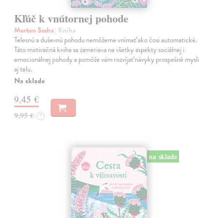
Kľúč k vnútornej pohode
Morton Sasha
| Kniha
Telesnú a duševnú pohodu nemôžeme vnímať ako čosi automatické.
Táto motivačná kniha sa zameriava na všetky aspekty sociálnej i
emocionálnej pohody a pomôže vám rozvíjať návyky prospešné mysli
aj telu.
Na sklade
9,45 €
9,95 €
?
na sklade