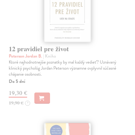
12 pravidiel pre život
Peterson Jordan B.
| Kniha
Ktoré najhodnotnejšie poznatky by mal každý vedieť? Uznávaný
klinický psychológ Jordan Peterson významne ovplyvnil súčasné
chápanie osobnosti.
Do 5 dní
19,30 €
19,90 €
?