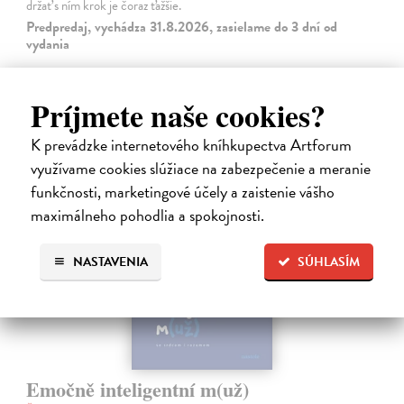
držať s ním krok je čoraz ťažšie.
Predpredaj, vychádza 31.8.2026, zasielame do 3 dní od
vydania
15,17 €
Príjmete naše cookies?
17,85 €
?
K prevádzke internetového kníhkupectva Artforum
využívame cookies slúžiace na zabezpečenie a meranie
predpredaj
funkčnosti, marketingové účely a zaistenie vášho
maximálneho pohodlia a spokojnosti.
NASTAVENIA
SÚHLASÍM
Emočně inteligentní m(už)