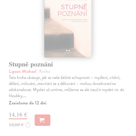
Stupně poznání
Lipson Michael
| Kniha
Tato kniha ukazuje, jak se naše běžné schopnosti – myšlení, cítění,
dělání, milování, otevírání se a děkování – mohou donekonečna
zdokonalovat. Myslet už umíme, můžeme se ale naučit myslet víc do
hloubky,…
Zasielame do 12 dní
14,16 €
14,60 €
?