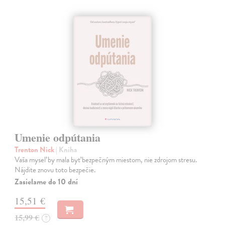
Umenie odpútania
Trenton Nick
| Kniha
Vaša myseľ by mala byť bezpečným miestom, nie zdrojom stresu.
Nájdite znovu toto bezpečie.
Zasielame do 10 dní
15,51 €
15,99 €
?