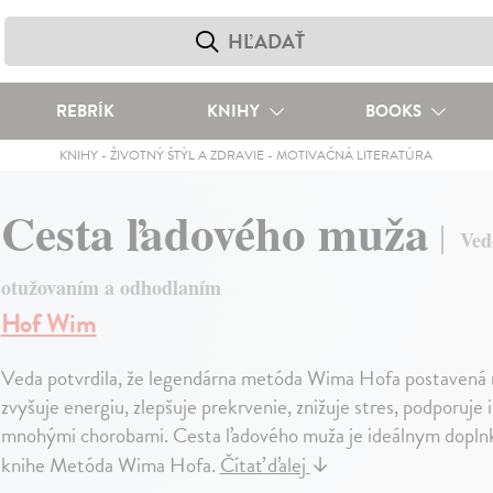
REBRÍK
KNIHY
BOOKS
KNIHY
-
ŽIVOTNÝ ŠTÝL A ZDRAVIE
-
MOTIVAČNÁ LITERATÚRA
Cesta ľadového muža
Ved
otužovaním a odhodlaním
Hof Wim
Veda potvrdila, že legendárna metóda Wima Hofa postavená 
zvyšuje energiu, zlepšuje prekrvenie, znižuje stres, podporuje
mnohými chorobami. Cesta ľadového muža je ideálnym doplnko
knihe Metóda Wima Hofa.
Čítať ďalej
↓