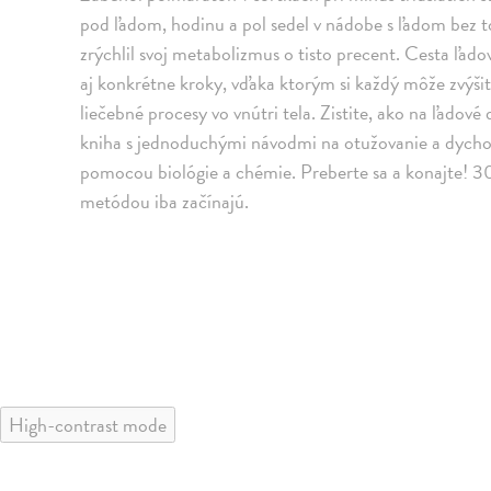
pod ľadom, hodinu a pol sedel v nádobe s ľadom bez t
zrýchlil svoj metabolizmus o tisto precent. Cesta ľa
aj konkrétne kroky, vďaka ktorým si každý môže zvýši
liečebné procesy vo vnútri tela. Zistite, ako na ľadové 
kniha s jednoduchými návodmi na otužovanie a dychov
pomocou biológie a chémie. Preberte sa a konajte! 30
metódou iba začínajú.
High-contrast mode