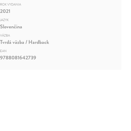
ROK VYDANIA
2021
JAZYK
Slovenčina
VÄZBA
Tvrdá väzba / Hardback
EAN
9788081642739