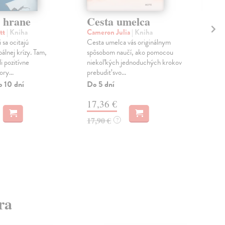
 hrane
Cesta umelca
Ce
tt
| Kniha
Cameron Julia
| Kniha
Dic
 sa ocitajú
Cesta umelca vás originálnym
V s
álnej krízy. Tam,
spôsobom naučí, ako pomocou
mod
i pozitívne
niekoľkých jednoduchých krokov
dosi
ry...
prebudiť svo...
inšp
o 10 dní
Do 5 dní
Na 
17,36 €
9,
17,90 €
9,9
?
ra