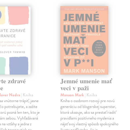
te zdravé
Jemné umenie mať
ce
veci v paži
lover Nedra
| Kniha
Manson Mark
| Kniha
sa vnútorne trápiť, jasne
Kniha o osobnom rozvoji pre novú
čo potrebujete, a zažite
generáciu od blogerskej superstar,
torú pozná len ten, kto je
ktorá ukazuje, ako sa prestať riadiť
sám sebou. Vyhľadávaná
pravidlami pozitívneho myslenia a
 na vzťahy a jedna z
nájsť svoj vlastný spôsob spokojného
jších terapeutiek na…
života podľa toho, čo je…