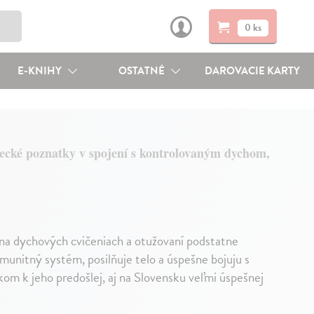
0 ks
E-KNIHY
OSTATNÉ
DAROVACIE KARTY
ecké poznatky v spojení s kontrolovaným dychom,
na dychových cvičeniach a otužovaní podstatne
 imunitný systém, posilňuje telo a úspešne bojuju s
m k jeho predošlej, aj na Slovensku veľmi úspešnej