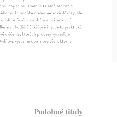
oho, aby sa mu zmenila telesná teplota a
dového muža ponúka nielen vedecké dôkazy, ale
t odolnosť voči chorobám a naštartovať
dlane a chodidlá či kŕčové žily. Je to praktická
é cvičenia, ktorých procesy vysvetľuje
-dňová výzva na doma pre tých, ktorí s
Podobné tituly