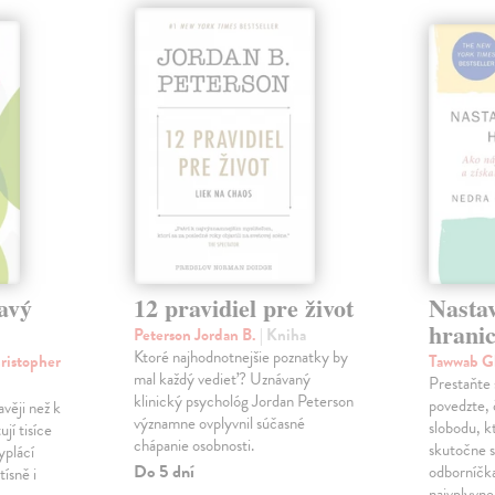
avý
12 pravidiel pre život
Nastav
hrani
Peterson Jordan B.
| Kniha
Ktoré najhodnotnejšie poznatky by
ristopher
Tawwab G
mal každý vedieť? Uznávaný
Prestaňte 
klinický psychológ Jordan Peterson
povedzte, 
věji než k
významne ovplyvnil súčasné
slobodu, k
jí tisíce
chápanie osobnosti.
skutočne 
yplácí
Do 5 dní
odborníčka
tísně i
najvplyvne