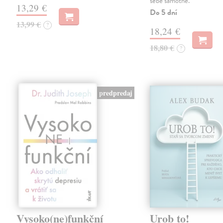
sebe samotné.
13,29 €
Do 5 dní
13,99 €
?
18,24 €
18,80 €
?
predpredaj
Vysoko(ne)funkční
Urob to!