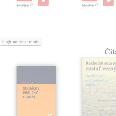
13,90 €
22,49 €
?
?
High-contrast mode
Čit