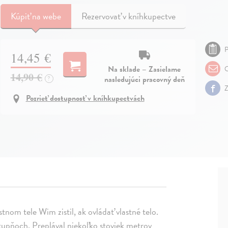
Kúpiť
na webe
Rezervovať v kníhkupectve
P
14,45 €
Na sklade – Zasielame
O
14,90 €
nasledujúci pracovný deň
?
Z
Pozrieť dostupnosť v kníhkupectvách
om tele Wim zistil, ak ovládať vlastné telo.
stupňoch. Preplával niekoľko stoviek metrov