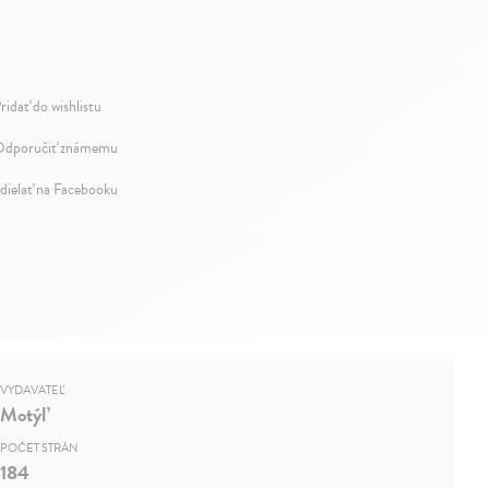
ridať do wishlistu
dporučiť známemu
dielať na Facebooku
VYDAVATEĽ
Motýľ
POČET STRÁN
184