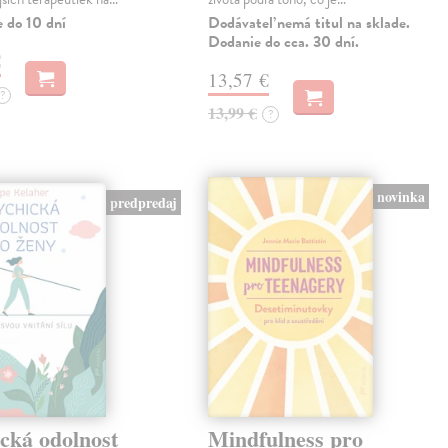
e do 10 dní
Dodávateľ nemá titul na sklade.
Dodanie do cca. 30 dní.
€
13,57 €
?
13,99 €
?
novinka
predpredaj
cká odolnost
Mindfulness pro