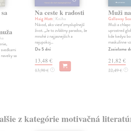
 sa
Na ceste k radosti
Muži na
Haig Matt
| Kniha
Galloway Sco
Návod, ako viesť zmysluplnejší
Muži a chlapci
muža
život. „Je to zvláštny paradox, že
uprostred glob
mnohé z najjasnejších a
kde kedysi bol
ha
najupokoj...
maskulínne vzo
enie,
Do 5 dní
Zasielame d
e svedkami
á naveky sa
13,48 €
21,82 €
13,90 €
22,49 €
?
?
alšie z kategórie motivačná literatú