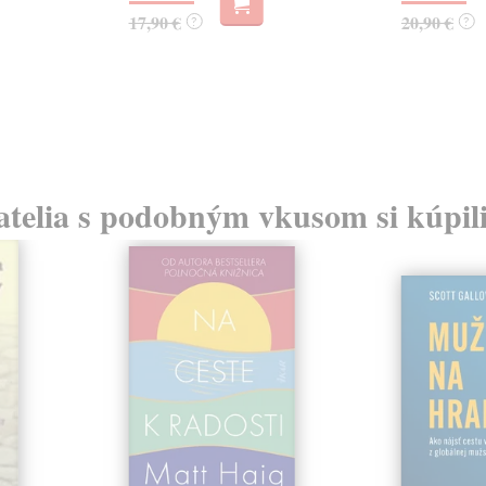
17,90 €
20,90 €
?
?
atelia s podobným vkusom si kúpili