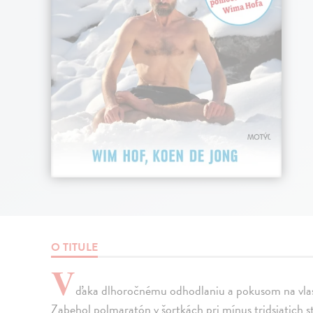
O TITULE
V
ďaka dlhoročnému odhodlaniu a pokusom na vlastn
Zabehol polmaratón v šortkách pri mínus tridsiatich 