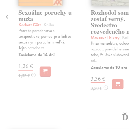
Sexuálne poruchy u
Rozhodol som
muža
zostať verný.
Svedectvo
a
Kockott Götz
| Kniha
rozvedeného 
Potreba poradenstva a
terapeutickej pomoci je u ľudí so
Maucour Thierry
| Kni
sexuálnymi poruchami veľká.
Kríza manželstva, odlúč
Tejto potrebe za...
rozvod... pravidelne sm
Zasielame do 14 dní
toho, že láska sľubovan
od...
1,26 €
Zasielame do 10 dní
1,33 €
?
3,36 €
3,50 €
?
Ď