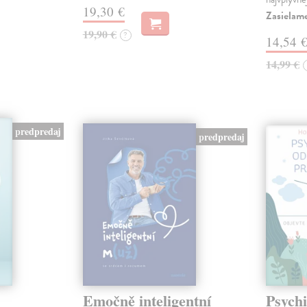
19,30 €
Zasielam
19,90 €
?
14,54 
14,99 €
predpredaj
predpredaj
Emočně inteligentní
Psychi