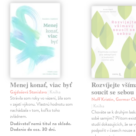
Menej konať, viac byť
Rozvíjejte vším
soucit se sebou
Gajdošová Stanislava
| Kniha
Strávila som roky vo väzení, žila som
Neff Kristin, Germer Ch
v zajatí výkonu. Vlastnú hodnotu som
| Kniha
nachádzala v tom, koľko toho
Chováte se k druhým laska
zvládnem.
sobě samým? Přitom existu
Dodávateľ nemá titul na sklade.
studií dokazujících, že se v
Dodanie do cca. 30 dní.
podpořit v časech nouze a 