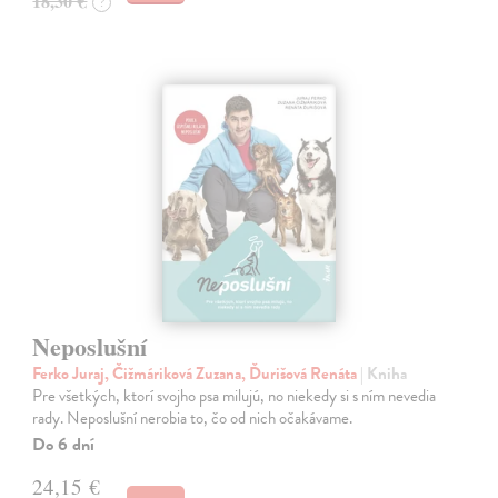
18,30 €
?
Neposlušní
Ferko Juraj, Čižmáriková Zuzana, Ďurišová Renáta
| Kniha
Pre všetkých, ktorí svojho psa milujú, no niekedy si s ním nevedia
rady. Neposlušní nerobia to, čo od nich očakávame.
Do 6 dní
24,15 €