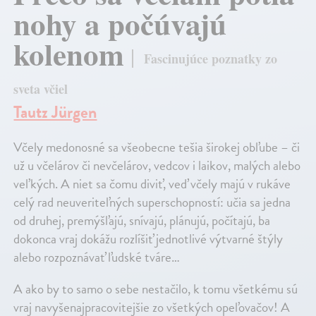
nohy a počúvajú
kolenom
Fascinujúce poznatky zo
sveta včiel
Tautz Jürgen
Včely medonosné sa všeobecne tešia širokej obľube – či
už u včelárov či nevčelárov, vedcov i laikov, malých alebo
veľkých. A niet sa čomu diviť, veď včely majú v rukáve
celý rad neuveriteľných superschopností: učia sa jedna
od druhej, premýšľajú, snívajú, plánujú, počítajú, ba
dokonca vraj dokážu rozlíšiť jednotlivé výtvarné štýly
alebo rozpoznávať ľudské tváre…
A ako by to samo o sebe nestačilo, k tomu všetkému sú
vraj navyšenajpracovitejšie zo všetkých opeľovačov! A