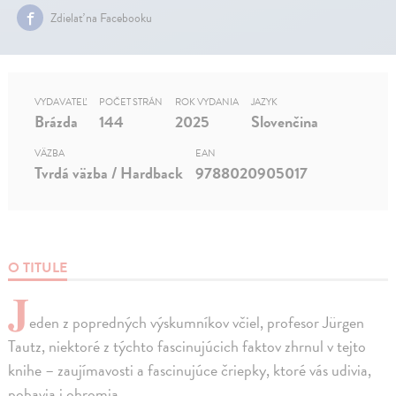
Zdielať na Facebooku
VYDAVATEĽ
POČET STRÁN
ROK VYDANIA
JAZYK
Brázda
144
2025
Slovenčina
VÄZBA
EAN
Tvrdá väzba / Hardback
9788020905017
O TITULE
J
eden z popredných výskumníkov včiel, profesor Jürgen
Tautz, niektoré z týchto fascinujúcich faktov zhrnul v tejto
knihe – zaujímavosti a fascinujúce čriepky, ktoré vás udivia,
pobavia i ohromia.