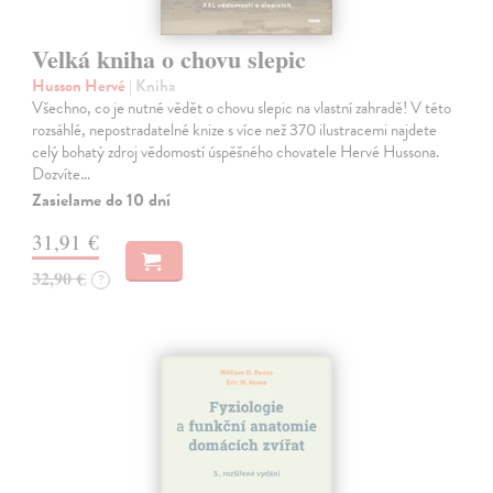
Velká kniha o chovu slepic
Husson Hervé
| Kniha
Všechno, co je nutné vědět o chovu slepic na vlastní zahradě! V této
rozsáhlé, nepostradatelné knize s více než 370 ilustracemi najdete
celý bohatý zdroj vědomostí úspěšného chovatele Hervé Hussona.
Dozvíte…
Zasielame do 10 dní
31,91 €
32,90 €
?