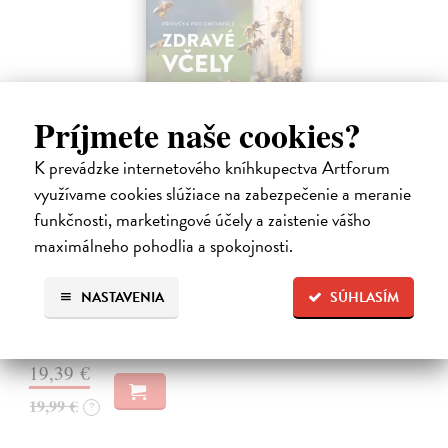
Príjmete naše cookies?
K prevádzke internetového kníhkupectva Artforum
využívame cookies slúžiace na zabezpečenie a meranie
Zdravé včely - příručka pro chovatele
funkčnosti, marketingové účely a zaistenie vášho
Ritter Wolfgang
| Kniha
maximálneho pohodlia a spokojnosti.
Toto zásadní dílo bylo výrazně rozšířeno o množství barevných
fotografií a přehledných grafik a kompletně přepracováno podle
nejnovějších poznatků praxe i současného stavu výzkumu. Biologie i
NASTAVENIA
SÚHLASÍM
chov včely…
Zasielame do 14 dní
19,39 €
19,99 €
?