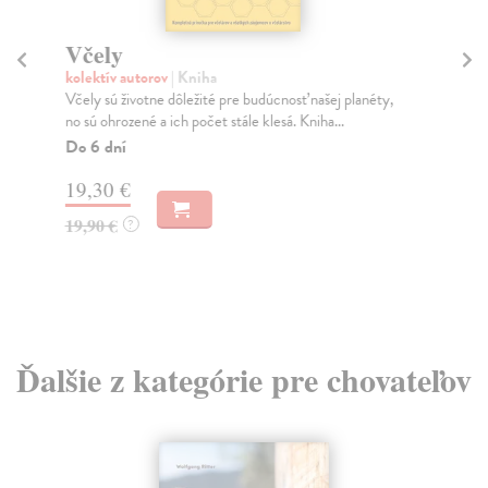
Včely
Z
kolektív autorov
| Kniha
Ri
Včely sú životne dôležité pre budúcnosť našej planéty,
Úsp
no sú ohrozené a ich počet stále klesá. Kniha...
pod
Do 6 dní
Do
19,30 €
14
19,90 €
14
?
Ďalšie z kategórie pre chovateľov