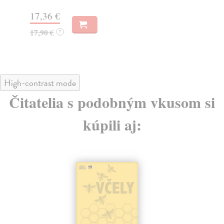
17,36 €
14
17,90 €
14
?
High-contrast mode
Čitatelia s podobným vkusom si
kúpili aj: