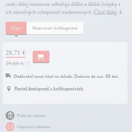
vedci ďalej neúnavne odhaľujú ďalšie a ďalšie čriepky z
ich zázračných schopností medonosných.
Čítať ďalej
↓
Kúpiť
Rezervovať v kníhkupectve
28,71 €
29,60 €
?
Dodávateľ nemá titul na sklade. Dodanie do cca. 30 dní.
Pozrieť dostupnosť v kníhkupectvách
Pridať do wishlistu
Odporučiť známemu