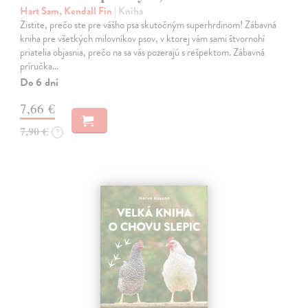
Hart Sam, Kendall Fin
| Kniha
Zistite, prečo ste pre vášho psa skutočným superhrdinom! Zábavná
kniha pre všetkých milovníkov psov, v ktorej vám sami štvornohí
priatelia objasnia, prečo na sa vás pozerajú s rešpektom. Zábavná
príručka…
Do 6 dní
7,66 €
7,90 €
?