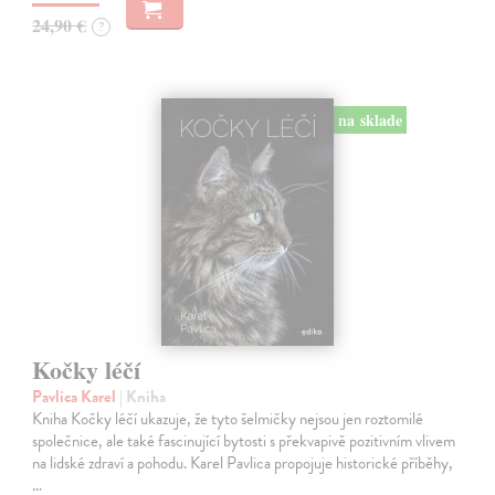
24,90 €
?
na sklade
Kočky léčí
Pavlica Karel
| Kniha
Kniha Kočky léčí ukazuje, že tyto šelmičky nejsou jen roztomilé
společnice, ale také fascinující bytosti s překvapivě pozitivním vlivem
na lidské zdraví a pohodu. Karel Pavlica propojuje historické příběhy,
…