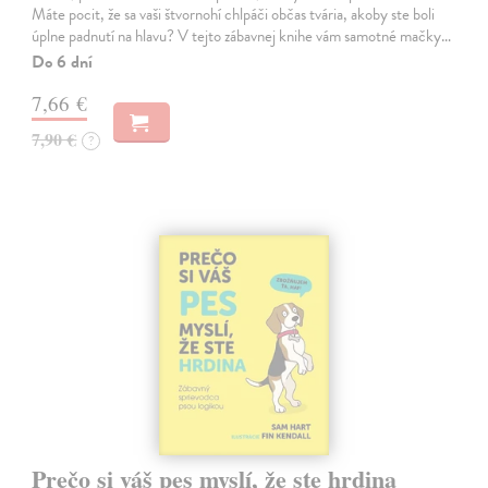
Máte pocit, že sa vaši štvornohí chlpáči občas tvária, akoby ste boli
úplne padnutí na hlavu? V tejto zábavnej knihe vám samotné mačky…
Do 6 dní
7,66 €
7,90 €
?
Prečo si váš pes myslí, že ste hrdina