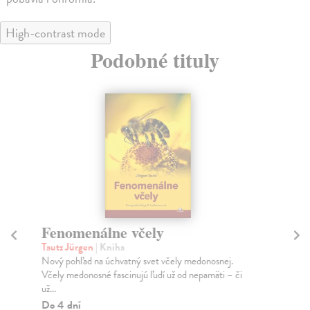
High-contrast mode
Podobné tituly
Fenomenálne včely
V
Tautz Jürgen
| Kniha
Ar
Nový pohľad na úchvatný svet včely medonosnej.
Uni
Včely medonosné fascinujú ľudí už od nepamäti – či
inf
už...
no..
Do 4 dní
Za