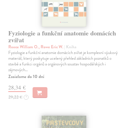
Fyziologie a funkční anatomie domácích
zvířat
Reece William O., Rowe Eric W.
| Kniha
Fyziologie a funkční anatomie domácích zvířat je komplexní výukový
materiál, který poskytuje ucelený přehled základních poznatků o
stavbě a funkci orgánů a orgánových soustav hospodářských i
zájmových…
Zasielame do 10 dní
28,34 €
29,22 €
?