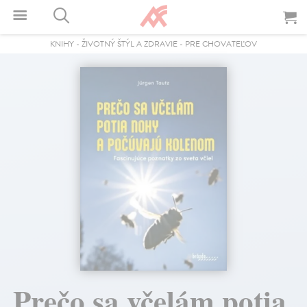
KNIHY
-
ŽIVOTNÝ ŠTÝL A ZDRAVIE
-
PRE CHOVATEĽOV
Prečo sa včelám potia