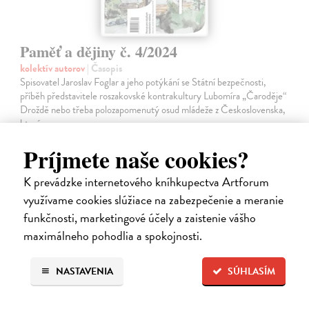
Paměť a dějiny č. 4/2024
kolektív autorov
| Časopis
Spisovatel Jaroslav Foglar a jeho potýkání se Státní bezpečnosti,
příběh představitele roszakovské kontrakultury Lubomíra „Čaroděje“
Droždě nebo třeba polozapomenutý osud mládeže z Československa,
která…
Zasielame do 12 dní
Príjmete naše cookies?
3,33 €
K prevádzke internetového kníhkupectva Artforum
3,50 €
?
využívame cookies slúžiace na zabezpečenie a meranie
funkčnosti, marketingové účely a zaistenie vášho
maximálneho pohodlia a spokojnosti.
NASTAVENIA
SÚHLASÍM