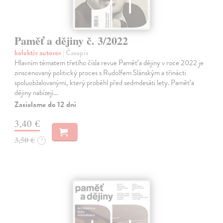
Paměť a dějiny č. 3/2022
kolektív autorov
| Časopis
Hlavním tématem třetího čísla revue Paměť a dějiny v roce 2022 je
zinscenovaný politický proces s Rudolfem Slánským a třinácti
spoluobžalovanými, který proběhl před sedmdesáti lety. Paměť a
dějiny nabízejí…
Zasielame do 12 dní
3,40 €
3,50 €
?