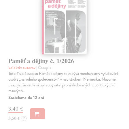
Paměť a dějiny č. 1/2026
kolektív autorov
| Časopis
Toto číslo časopisu Paměť a dějiny se zabývá mechanismy vylučování
osob z „národního společenství“ v nacistickém Německu. Názorně
ukazuje, že vedle skupin obyvatel pronásledovaných z politických či
rasových…
Zasielame do 12 dní
3,40 €
3,50 €
?