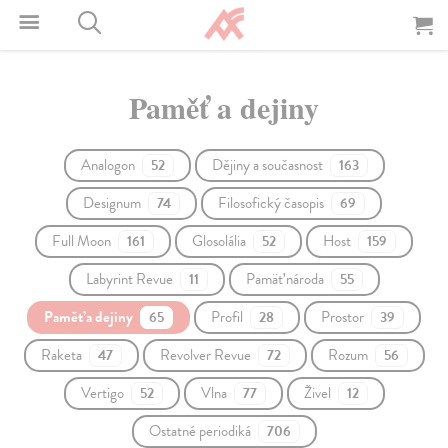
Paměť a dejiny
Analogon
Dějiny a současnost
52
163
Designum
Filosofický časopis
74
69
Full Moon
Glosolália
Host
161
52
159
Labyrint Revue
Pamäť národa
11
55
Paměť a dejiny
Profil
Prostor
65
28
39
Raketa
Revolver Revue
Rozum
47
72
56
Vertigo
Vlna
Živel
52
77
12
Ostatné periodiká
706