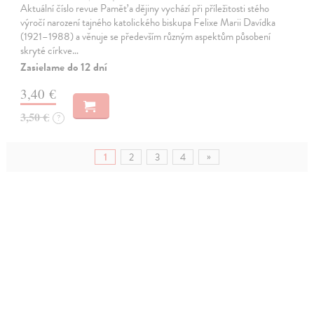
Aktuální číslo revue Paměť a dějiny vychází při příležitosti stého
výročí narození tajného katolického biskupa Felixe Marii Davídka
(1921–1988) a věnuje se především různým aspektům působení
skryté církve…
Zasielame do 12 dní
3,40 €
3,50 €
?
»
1
2
3
4