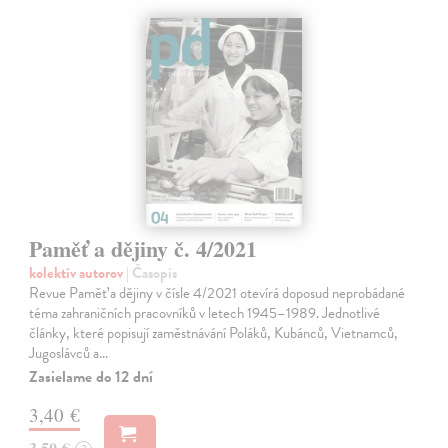
Paměť a dějiny č. 4/2021
kolektív autorov
| Časopis
Revue Paměť a dějiny v čísle 4/2021 otevírá doposud neprobádané
téma zahraničních pracovníků v letech 1945–1989. Jednotlivé
články, které popisují zaměstnávání Poláků, Kubánců, Vietnamců,
Jugoslávců a…
Zasielame do 12 dní
3,40 €
3,50 €