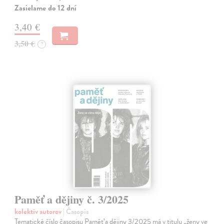
Zasielame do 12 dní
3,40 €
3,50 €
?
Paměť a dějiny č. 3/2025
kolektív autorov
| Časopis
Tematické číslo časopisu Paměť a dějiny 3/2025 má v titulu „ženy ve