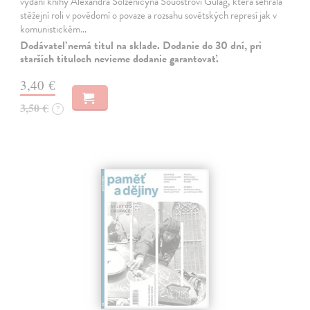
vydání knihy Alexandra Solženicyna Souostroví Gulag, která sehrála
stěžejní roli v povědomí o povaze a rozsahu sovětských represí jak v
komunistickém…
Dodávateľ nemá titul na sklade. Dodanie do 30 dní, pri
starších tituloch nevieme dodanie garantovať.
3,40 €
3,50 €
?