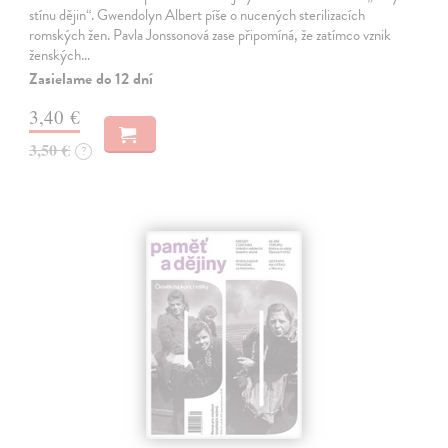
stínu dějin“. Gwendolyn Albert píše o nucených sterilizacích
romských žen. Pavla Jonssonová zase připomíná, že zatímco vznik
ženských…
Zasielame do 12 dní
3,40 €
3,50 €
?