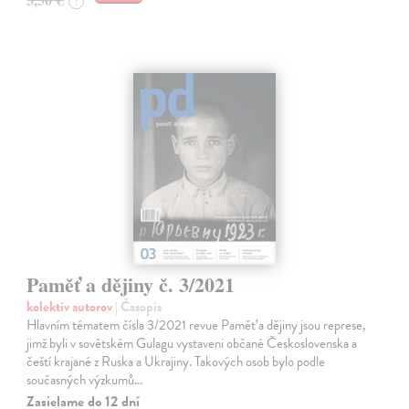
?
Paměť a dějiny č. 3/2021
kolektív autorov
| Časopis
Hlavním tématem čísla 3/2021 revue Paměť a dějiny jsou represe,
jimž byli v sovětském Gulagu vystaveni občané Československa a
čeští krajané z Ruska a Ukrajiny. Takových osob bylo podle
současných výzkumů…
Zasielame do 12 dní