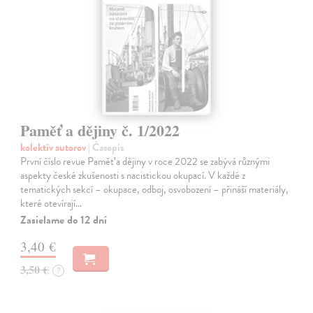
Paměť a dějiny č. 1/2022
kolektív autorov
| Časopis
První číslo revue Paměť a dějiny v roce 2022 se zabývá různými
aspekty české zkušenosti s nacistickou okupací. V každé z
tematických sekcí – okupace, odboj, osvobození – přináší materiály,
které otevírají…
Zasielame do 12 dní
3,40 €
3,50 €
?