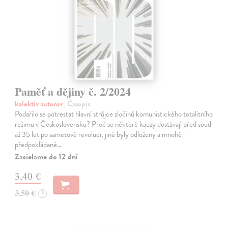
Paměť a dějiny č. 2/2024
kolektív autorov
| Časopis
Podařilo se potrestat hlavní strůjce zločinů komunistického totalitního
režimu v Československu? Proč se některé kauzy dostávají před soud
až 35 let po sametové revoluci, jiné byly odloženy a mnohé
předpokládané…
Zasielame do 12 dní
3,40 €
3,50 €
?