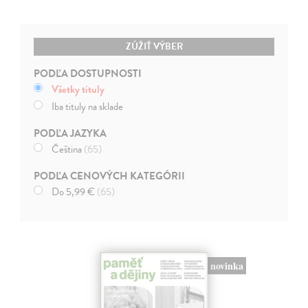
ZÚŽIŤ VÝBER
PODĽA DOSTUPNOSTI
Všetky tituly
Iba tituly na sklade
PODĽA JAZYKA
Čeština
(65)
PODĽA CENOVÝCH KATEGÓRII
Do 5,99 €
(65)
novinka