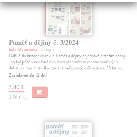
Paměť a dějiny č. 3/2024
kolektív autorov
| Časopis
Další číslo historické revue Paměť a dějiny pojednává o třetím odboji.
Ten byl ještě v nedávné minulosti předmětem mnoha bouřlivých
debat jak mezi historiky, tak širší veřejností, ovšem dnes, 35 let po…
Zasielame do 12 dní
3,40 €
3,50 €
?