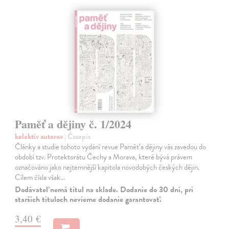
Paměť a dějiny č. 1/2024
kolektív autorov
| Časopis
Články a studie tohoto vydání revue Paměť a dějiny vás zavedou do
období tzv. Protektorátu Čechy a Morava, které bývá právem
označováno jako nejtemnější kapitola novodobých českých dějin.
Cílem čísla však…
Dodávateľ nemá titul na sklade. Dodanie do 30 dní, pri
starších tituloch nevieme dodanie garantovať.
3,40 €