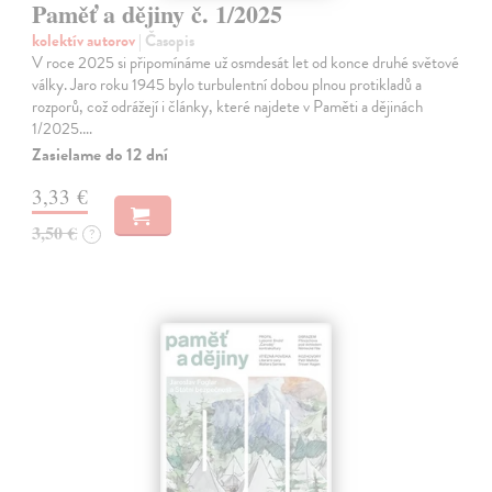
Paměť a dějiny č. 1/2025
kolektív autorov
| Časopis
V roce 2025 si připomínáme už osmdesát let od konce druhé světové
války. Jaro roku 1945 bylo turbulentní dobou plnou protikladů a
rozporů, což odrážejí i články, které najdete v Paměti a dějinách
1/2025.…
Zasielame do 12 dní
3,33 €
3,50 €
?