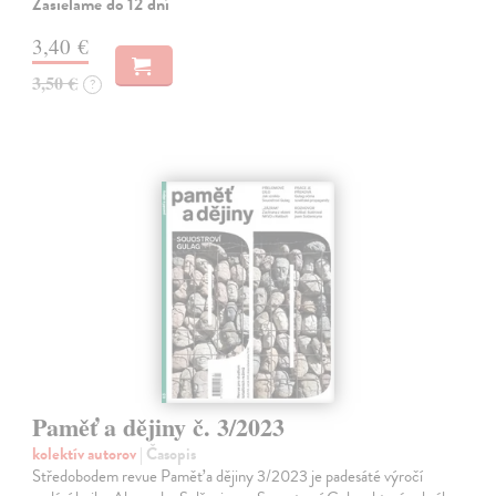
Zasielame do 12 dní
3,40 €
3,50 €
?
Paměť a dějiny č. 3/2023
kolektív autorov
| Časopis
Středobodem revue Paměť a dějiny 3/2023 je padesáté výročí