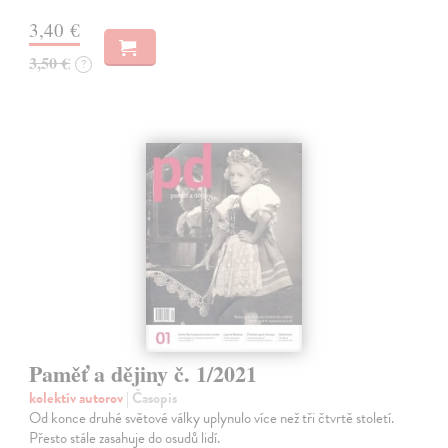
3,40 €
3,50 €
?
Paměť a dějiny č. 1/2021
kolektív autorov
| Časopis
Od konce druhé světové války uplynulo více než tři čtvrtě století.
Přesto stále zasahuje do osudů lidí.