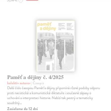
?
Paměť a dějiny č. 4/2025
kolektív autorov
| Časopis
Další číslo časopisu Paměť a dějiny připomíná různé podoby odporu
proti nacistické a komunistické diktatuře i současné zápasy o
uchování a interpretaci historie. Nabízí tak pestrý a tematicky
soudržný…
Zasielame do 12 dní