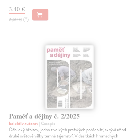
3,40 €
3,50 €
?
Paměť a dějiny č. 2/2025
kolektív autorov
| Časopis
Ďáblický hřbitov, jedno z velkých pražských pohřebišť, skrývá už od
druhé světové války temné tajemství. V desítkách hromadných