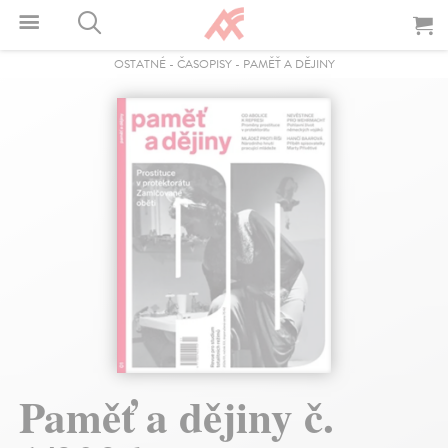
OSTATNÉ
-
ČASOPISY
-
PAMĚŤ A DĚJINY
Paměť a dějiny č.