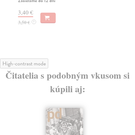
Zasielame do 12 dní
Za
3,40 €
3,
3,50 €
3,
?
High-contrast mode
Čitatelia s podobným vkusom si
kúpili aj: