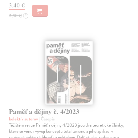
3,40 €
3,50 €
?
Paměť a dějiny č. 4/2023
kolektív autorov
| Časopis
Těžištěm revue Paměť a dějiny 4/2023 jsou dva teoretické články,
které se věnují vývoji konceptu totalitarismu a jeho aplikaci v
současné politické filozofii a politologii. Další studie, rozhovory a