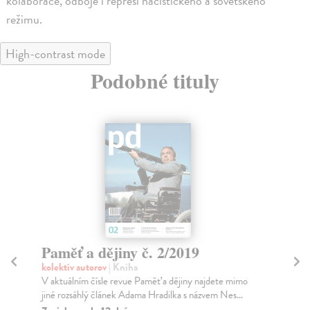
kolaborace, odboje i represí nacistického a sovětského
režimu.
High-contrast mode
Podobné tituly
Paměť a dějiny č. 2/2019
Pa
kolektív autorov
| Kniha
kol
V aktuálním čísle revue Paměť a dějiny najdete mimo
Pro
jiné rozsáhlý článek Adama Hradilka s názvem Nes...
Nár