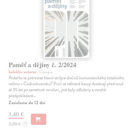
Paměť a dějiny č. 2/2024
kolektív autorov
| Časopis
Podařilo se potrestat hlavní strůjce zločinů komunistického totalitního
režimu v Československu? Proč se některé kauzy dostávají před soud
až 35 let po sametové revoluci, jiné byly odloženy a mnohé
předpokládané…
Zasielame do 12 dní
3,40 €
3,50 €
?