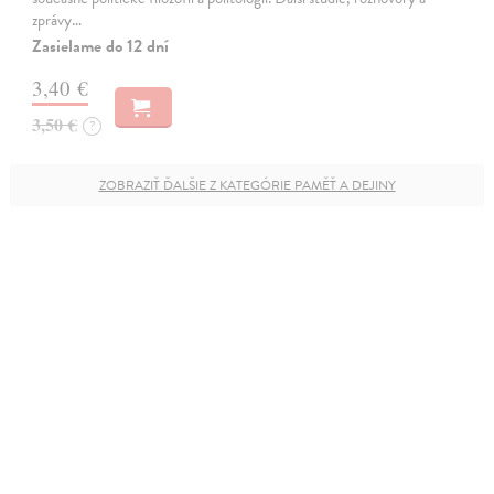
zprávy…
Zasielame do 12 dní
3,40 €
3,50 €
?
ZOBRAZIŤ ĎALŠIE Z KATEGÓRIE PAMĚŤ A DEJINY