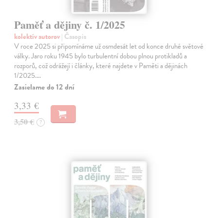
Paměť a dějiny č. 1/2025
kolektív autorov
| Časopis
V roce 2025 si připomínáme už osmdesát let od konce druhé světové
války. Jaro roku 1945 bylo turbulentní dobou plnou protikladů a
rozporů, což odrážejí i články, které najdete v Paměti a dějinách
1/2025.…
Zasielame do 12 dní
3,33 €
3,50 €
?