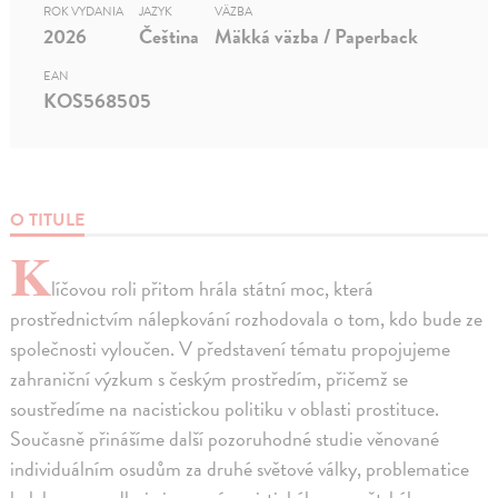
ROK VYDANIA
JAZYK
VÄZBA
2026
Čeština
Mäkká väzba / Paperback
EAN
KOS568505
O TITULE
K
líčovou roli přitom hrála státní moc, která
prostřednictvím nálepkování rozhodovala o tom, kdo bude ze
společnosti vyloučen. V představení tématu propojujeme
zahraniční výzkum s českým prostředím, přičemž se
soustředíme na nacistickou politiku v oblasti prostituce.
Současně přinášíme další pozoruhodné studie věnované
individuálním osudům za druhé světové války, problematice