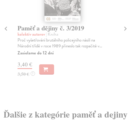
Paměť a dějiny č. 3/2019
Pa
kolektív autorov
| Kniha
kol
Proč vyšetřování brutálního policejního násilí na
Člá
Národní třídě v roce 1989 přineslo tak rozpačité v...
zav
Zasielame do 12 dní
Do
dní
3,40 €
gar
3,50 €
?
3,
3,
Ďalšie z kategórie paměť a dejiny