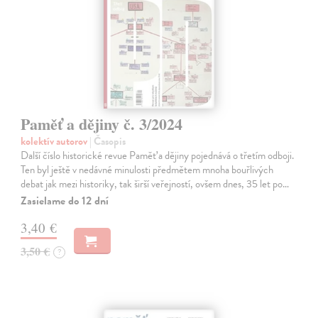
Paměť a dějiny č. 3/2024
kolektív autorov
| Časopis
Další číslo historické revue Paměť a dějiny pojednává o třetím odboji.
Ten byl ještě v nedávné minulosti předmětem mnoha bouřlivých
debat jak mezi historiky, tak širší veřejností, ovšem dnes, 35 let po…
Zasielame do 12 dní
3,40 €
3,50 €
?