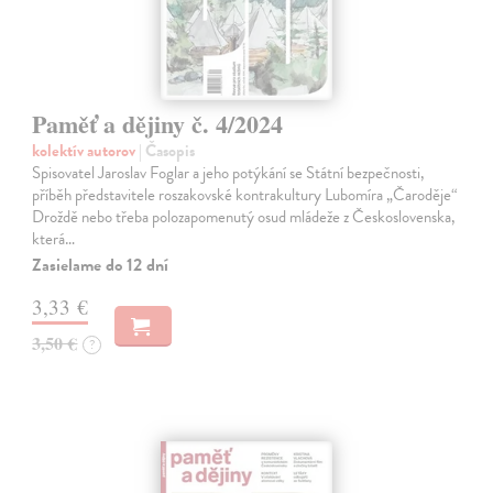
Paměť a dějiny č. 4/2024
kolektív autorov
| Časopis
Spisovatel Jaroslav Foglar a jeho potýkání se Státní bezpečnosti,
příběh představitele roszakovské kontrakultury Lubomíra „Čaroděje“
Droždě nebo třeba polozapomenutý osud mládeže z Československa,
která…
Zasielame do 12 dní
3,33 €
3,50 €
?