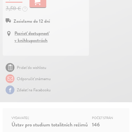
3,50 €
?
Zasielame do 12 dní
Pozrieť dostupnosť
v kníhkupectvách
Pridať do wishlistu
Odporučiť známemu
Zdielať na Facebooku
VYDAVATEĽ
POČET STRÁN
Ústav pro studium totalitních režimů
146