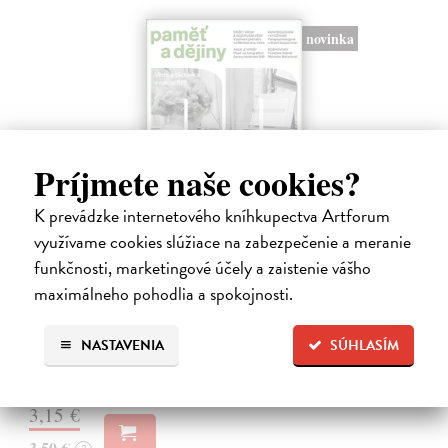
novinka
Príjmete naše cookies?
K prevádzke internetového kníhkupectva Artforum
využívame cookies slúžiace na zabezpečenie a meranie
Paměť a dějiny č. 2/2026
funkčnosti, marketingové účely a zaistenie vášho
kolektív autorov
| Časopis
maximálneho pohodlia a spokojnosti.
Toto číslo časopisu Paměť a dějiny se zaměřuje na vědu a techniku ve
službách Státní bezpečnosti a ukazuje, jak moderní technologie
ovlivňovaly zpravodajské aktivity i kontrolu společnosti v období
NASTAVENIA
SÚHLASÍM
studené…
Zasielame do 12 dní
3,15 €
3,50 €