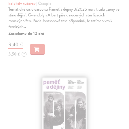
kolektív autorov
| Časopis
Tematické číslo časopisu Paměť a dějiny 3/2025 má v titulu „ženy ve
stínu dějin“. Gwendolyn Albert píše o nucených sterilizacích
romských žen. Pavla Jonssonová zase připomíná, že zatímco vznik
ženských…
Zasielame do 12 dní
3,40 €
3,50 €
?