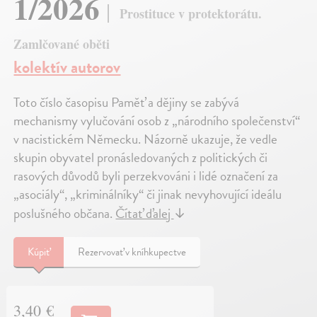
1/2026
Prostituce v protektorátu.
Zamlčované oběti
kolektív autorov
Toto číslo časopisu Paměť a dějiny se zabývá
mechanismy vylučování osob z „národního společenství“
v nacistickém Německu. Názorně ukazuje, že vedle
skupin obyvatel pronásledovaných z politických či
rasových důvodů byli perzekvováni i lidé označení za
„asociály“, „kriminálníky“ či jinak nevyhovující ideálu
poslušného občana.
Čítať ďalej
↓
Kúpiť
Rezervovať v kníhkupectve
3,40 €