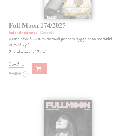
Full Moon 174/2025
kolektív autorov
| Časopis
Skandinávská kultura. Bezpečí jménem hygge nebo morbidní
kriminálky?
Zasielame do 12 dní
5,43 €
5,60 €
?