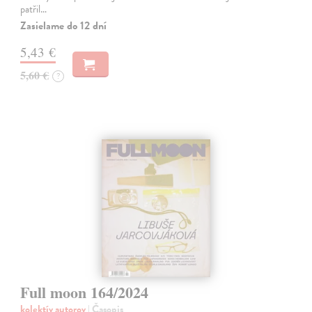
patřil…
Zasielame do 12 dní
5,43 €
5,60 €
?
Full moon 164/2024
kolektív autorov
| Časopis