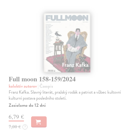
Full moon 158-159/2024
kolektív autorov
| Časopis
Franz Kafka. Slavný literát, pražský rodák a patriot a vůbec kultovní
kulturní postava posledního století.
Zasielame do 12 dní
6,79 €
7,00 €
?