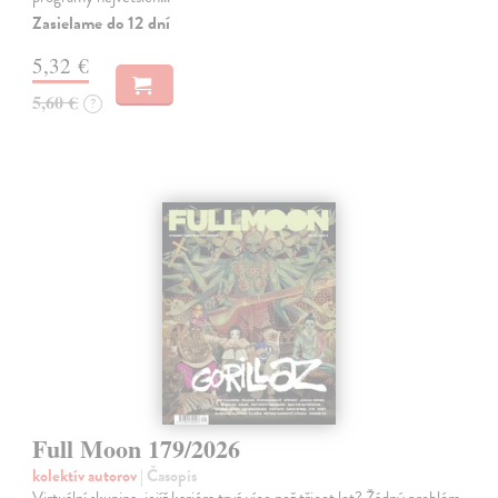
Zasielame do 12 dní
5,32 €
5,60 €
?
Full Moon 179/2026
kolektív autorov
| Časopis
Virtuální skupina, jejíž kariéra trvá více než třicet let? Žádný problém.