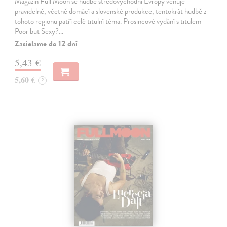
Magazín Full Moon se hudbě středovýchodní Evropy věnuje
pravidelně, včetně domácí a slovenské produkce, tentokrát hudbě z
tohoto regionu patří celé titulní téma. Prosincové vydání s titulem
Poor but Sexy?…
Zasielame do 12 dní
5,43 €
5,60 €
?