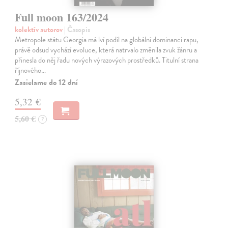
Full moon 163/2024
kolektív autorov
| Časopis
Metropole státu Georgia má lví podíl na globální dominanci rapu,
právě odsud vychází evoluce, která natrvalo změnila zvuk žánru a
přinesla do něj řadu nových výrazových prostředků. Titulní strana
říjnového…
Zasielame do 12 dní
5,32 €
5,60 €
?