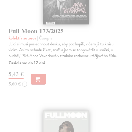
Full Moon 173/2025
kolektív autorov
| Časopis
„Lidi si musí poslechnout desku, aby pochopili, v čem já tu krásu
vidím. Asi to nebudu říkat, snažila jsem se to vysvětlit v umění, v
hudbě,“ říká Anna Vaverková v titulním rozhovoru zářijového čísla.
Zasielame do 12 dní
5,43 €
5,60 €
?