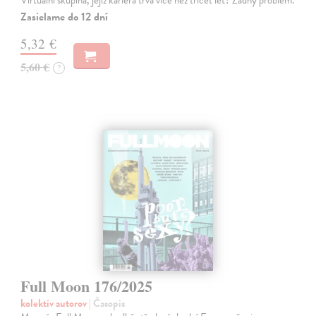
Zasielame do 12 dní
5,32 €
5,60 €
?
Full Moon 176/2025
kolektív autorov
| Časopis