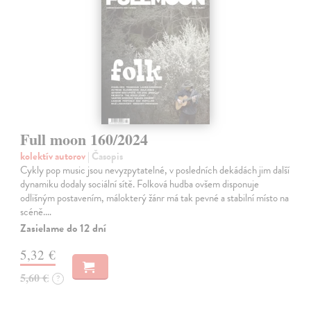
Full moon 160/2024
kolektív autorov
| Časopis
Cykly pop music jsou nevyzpytatelné, v posledních dekádách jim další
dynamiku dodaly sociální sítě. Folková hudba ovšem disponuje
odlišným postavením, málokterý žánr má tak pevné a stabilní místo na
scéně.…
Zasielame do 12 dní
5,32 €
5,60 €
?