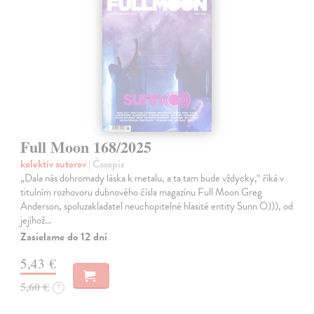
Full Moon 168/2025
kolektív autorov
| Časopis
„Dala nás dohromady láska k metalu, a ta tam bude vždycky,“ říká v
titulním rozhovoru dubnového čísla magazínu Full Moon Greg
Anderson, spoluzakladatel neuchopitelné hlasité entity Sunn O))), od
jejíhož…
Zasielame do 12 dní
5,43 €
5,60 €
?