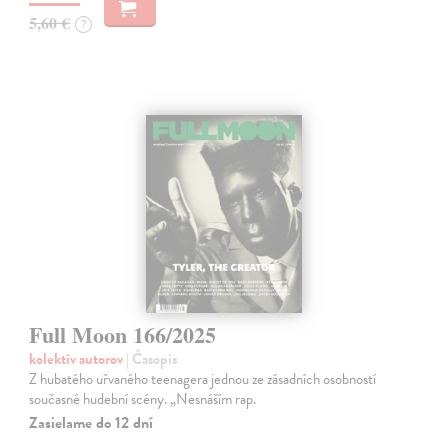
5,60 €
?
Full Moon 166/2025
kolektív autorov
| Časopis
Z hubatého uřvaného teenagera jednou ze zásadních osobností
současné hudební scény. „Nesnáším rap.
Zasielame do 12 dní