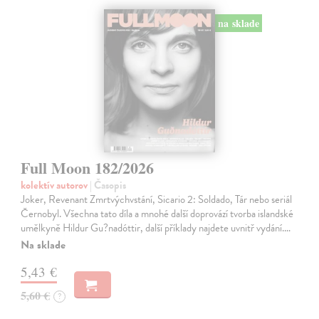
na sklade
Full Moon 182/2026
kolektív autorov
| Časopis
Joker, Revenant Zmrtvýchvstání, Sicario 2: Soldado, Tár nebo seriál
Černobyl. Všechna tato díla a mnohé další doprovází tvorba islandské
umělkyně Hildur Gu?nadóttir, další příklady najdete uvnitř vydání.…
Na sklade
5,43 €
5,60 €
?