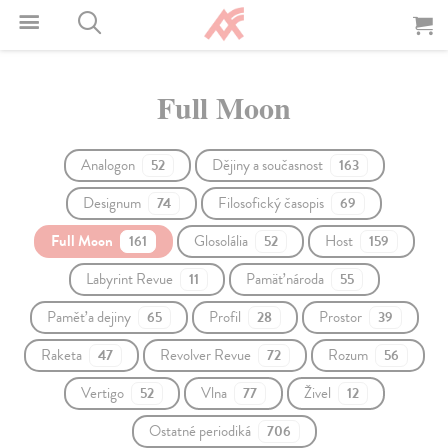
Full Moon
Analogon
Dějiny a současnost
52
163
Designum
Filosofický časopis
74
69
Full Moon
Glosolália
Host
161
52
159
Labyrint Revue
Pamäť národa
11
55
Paměť a dejiny
Profil
Prostor
65
28
39
Raketa
Revolver Revue
Rozum
47
72
56
Vertigo
Vlna
Živel
52
77
12
Ostatné periodiká
706