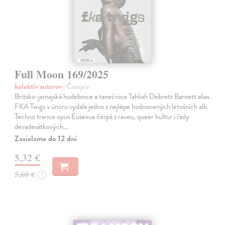
Full Moon 169/2025
kolektív autorov
| Časopis
Britsko-jamajská hudebnice a tanečnice Tahliah Debrett Barnett alias
FKA Twigs v únoru vydala jedno z nejlépe hodnocených letošních alb.
Techno trance opus Eusexua čerpá z raveu, queer kultur i řady
devadesátkových…
Zasielame do 12 dní
5,32 €
5,60 €
?