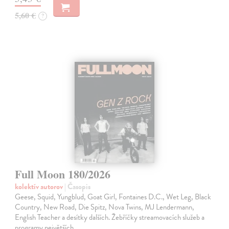
5,60 €
?
Full Moon 180/2026
kolektív autorov
| Časopis
Geese, Squid, Yungblud, Goat Girl, Fontaines D.C., Wet Leg, Black
Country, New Road, Die Spitz, Nova Twins, MJ Lendermann,
English Teacher a desítky dalších. Žebříčky streamovacích služeb a
programy největších…