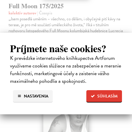
Full Moon 175/2025
kolektív autorov
| Časopis
„Jsem posedlá uměním – všechno, co dělám, i obyčejné pití kávy na
terase, je pro mě součástí uměleckého života,“ říká v titulním
rozhovoru listopadového Full Moonu kolumbijská hudebnice Lucrecia
Dalt.…
Zasielame do 12 dní
Príjmete naše cookies?
5,43 €
K prevádzke internetového kníhkupectva Artforum
5,60 €
využívame cookies slúžiace na zabezpečenie a meranie
?
funkčnosti, marketingové účely a zaistenie vášho
maximálneho pohodlia a spokojnosti.
NASTAVENIA
SÚHLASÍM