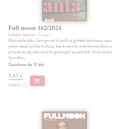
Full moon 162/2024
kolektív autorov
| Časopis
Metropole státu Georgia má lví podíl na globální dominanci rapu,
právě odsud vychází evoluce, která natrvalo změnila zvuk žánru a
přinesla do něj řadu nových výrazových prostředků. Titulní strana
říjnového…
Zasielame do 12 dní
5,43 €
5,60 €
?