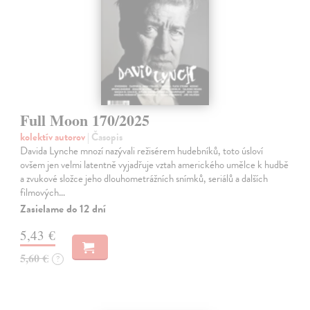
Full Moon 170/2025
kolektív autorov
| Časopis
Davida Lynche mnozí nazývali režisérem hudebníků, toto úsloví
ovšem jen velmi latentně vyjadřuje vztah amerického umělce k hudbě
a zvukové složce jeho dlouhometrážních snímků, seriálů a dalších
filmových…
Zasielame do 12 dní
5,43 €
5,60 €
?