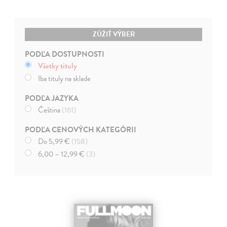
ZÚŽIŤ VÝBER
PODĽA DOSTUPNOSTI
Všetky tituly
Iba tituly na sklade
PODĽA JAZYKA
Čeština
(161)
PODĽA CENOVÝCH KATEGÓRII
Do 5,99 €
(158)
6,00 – 12,99 €
(3)