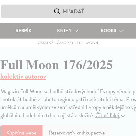
REBRÍK
KNIHY
BOOKS
OSTATNÉ
-
ČASOPISY
-
FULL MOON
Full Moon 176/2025
kolektív autorov
Magazín Full Moon se hudbě středovýchodní Evropy věnuje pr
tentokrát hudbě z tohoto regionu patří celé titulní téma. Pro
umělcům a umělkyním ze zemí střední Evropy a někdejšího výc
globálním hudebním trhu mají stále složité.
Čítať ďalej
↓
Kúpiť
na webe
Rezervovať v kníhkupectve