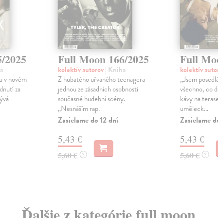
5/2025
Full Moon 166/2025
Full Mo
a
kolektív autorov
| Kniha
kolektív aut
nu v novém
Z hubatého uřvaného teenagera
„Jsem posedl
dnutí za
jednou ze zásadních osobností
všechno, co dě
ývá
současné hudební scény.
kávy na terase
„Nesnáším rap.
uměleck...
Zasielame do 12 dní
Zasielame d
5,43 €
5,43 €
5,60 €
5,60 €
?
?
Ďalšie z kategórie full moon