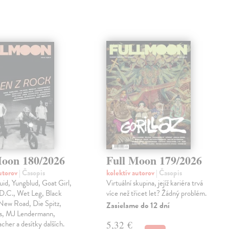
Moon 180/2026
Full Moon 179/2026
autorov
| Časopis
kolektív autorov
| Časopis
id, Yungblud, Goat Girl,
Virtuální skupina, jejíž kariéra trvá
 D.C., Wet Leg, Black
více než třicet let? Žádný problém.
New Road, Die Spitz,
Zasielame do 12 dní
s, MJ Lendermann,
acher a desítky dalších.
5,32 €