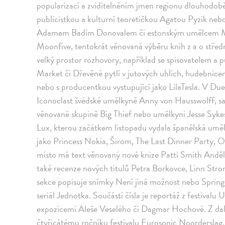
popularizací a zviditelněním jmen regionu dlouhodobě 
publicistkou a kulturní teoretičkou Agatou Pyzik ne
Adamem Badím Donovalem či estonským umělcem Mar
Moonfive, tentokrát věnovaná výběru knih z a o střed
velký prostor rozhovory, například se spisovatelem a
Market či Dřevěné pytlí v jutových uhlích, hudebnic
nebo s producentkou vystupující jako LilaTesla. V Du
Iconoclast švédské umělkyně Anny von Hausswolff, sam
věnované skupině Big Thief nebo umělkyni Jesse Syke
Lux, kterou začátkem listopadu vydala španělská uměl
jako Princess Nokia, Širom, The Last Dinner Party, O
místo má text věnovaný nové knize Patti Smith Andělský
také recenze nových titulů Petra Borkovce, Linn Str
sekce popisuje snímky Není jiná možnost nebo Sprin
seriál Jednotka. Součástí čísla je reportáž z festivalu
expozicemi Aleše Veselého či Dagmar Hochové. Z da
čtyřicátému ročníku festivalu Eurosonic Noordersla