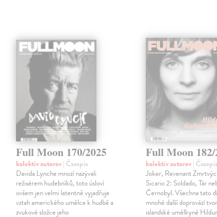
Full Moon 170/2025
Full Moon 182/
kolektív autorov
| Časopis
kolektív autorov
| Časopi
Davida Lynche mnozí nazývali
Joker, Revenant Zmrtvých
režisérem hudebníků, toto úsloví
Sicario 2: Soldado, Tár neb
ovšem jen velmi latentně vyjadřuje
Černobyl. Všechna tato dí
vztah amerického umělce k hudbě a
mnohé další doprovází tvo
zvukové složce jeho
islandské umělkyně Hildu