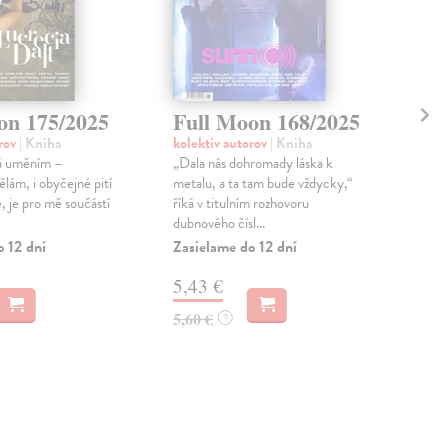
on 175/2025
Full Moon 168/2025
Fu
orov
| Kniha
kolektív autorov
| Kniha
kol
á uměním –
„Dala nás dohromady láska k
„Lid
lám, i obyčejné pití
metalu, a ta tam bude vždycky,“
aby 
, je pro mě součástí
říká v titulním rozhovoru
vidí
dubnového čísl...
Zas
o 12 dní
Zasielame do 12 dní
5,
5,43 €
5,6
5,60 €
?