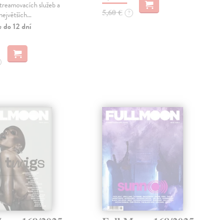
treamovacích služeb a
5,60 €
?
největších…
 do 12 dní