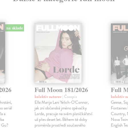
na sklade
2026
Full Moon 181/2026
Full 
s
kolektív autorov
| Časopis
kolektív 
vstání,
Ella Marija Lani Yelich-O'Connor,
Geese, Squ
o seriál
jak zní občanské jméno zpěvačky
Fontaines
la a
Lorde, pracuje na svém písničkářství
Country, 
rba
už přes deset let. Během té doby
Nova Twin
r Gu?
proměnila prostředí současného
English Te