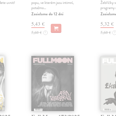
jdete uvnitř
popu, ve kterém jsou intimní,
Žebříčky s
potažmo…
programy 
Zasielame do 12 dní
Zasielame
5,43 €
5,32 €
5,60 €
5,60 €
?
?