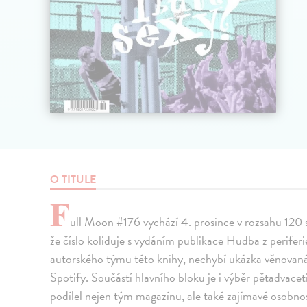
O TITULE
F
ull Moon #176 vychází 4. prosince v rozsahu 120 s
že číslo koliduje s vydáním publikace Hudba z periferie
autorského týmu této knihy, nechybí ukázka věnovaná
Spotify. Součástí hlavního bloku je i výběr pětadvace
podílel nejen tým magazínu, ale také zajímavé osobnos