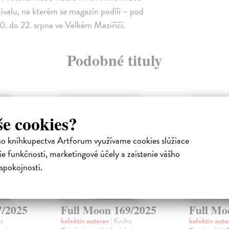
tivalu, na kterém se magazín podílí – pod
 do 22. srpna ve Velkém Meziříčí.
Podobné tituly
še cookies?
ho kníhkupectva Artforum využívame cookies slúžiace
e funkčnosti, marketingové účely a zaistenie vášho
spokojnosti.
7/2025
Full Moon 169/2025
Full Mo
a
kolektív autorov
| Kniha
kolektív aut