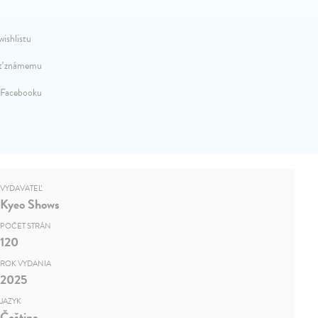
wishlistu
ť známemu
 Facebooku
VYDAVATEĽ
Kyeo Shows
POČET STRÁN
120
ROK VYDANIA
2025
JAZYK
Čeština