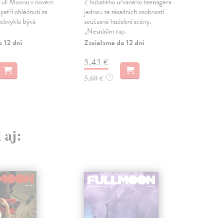
 Full Moonu v novém
Z hubatého uřvaného teenagera
„Js
patří ohlédnutí za
jednou ze zásadních osobností
všec
 obvykle bývá
současné hudební scény.
kávy
„Nesnáším rap.
uměl
o 12 dní
Zasielame do 12 dní
Zas
5,43 €
5,
5,60 €
5,6
?
 aj: