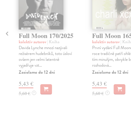
Full Moon 170/2025
Full Moon 16
kolektív autorov
| Kniha
kolektív autorov
| Knih
Davida Lynche mnozí nazývali
První vydání Full Moo
režisérem hudebníků, toto úsloví
roce tradičně patří ohlé
ovšem jen velmi latentně
tím minulým, obvykle b
vyjadřuje vzt...
rozhodová...
Zasielame do 12 dní
Zasielame do 12 dní
5,43 €
5,43 €
5,60 €
5,60 €
?
?