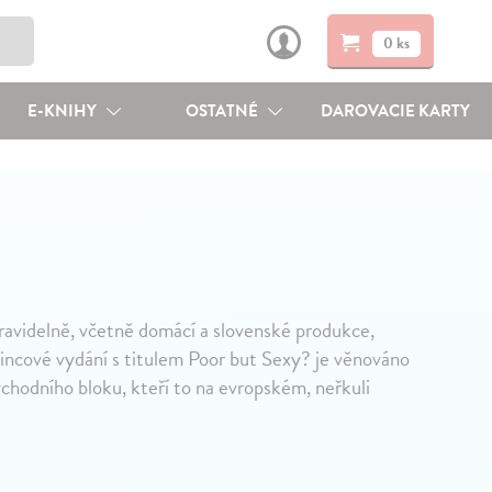
0 ks
E-KNIHY
OSTATNÉ
DAROVACIE KARTY
avidelně, včetně domácí a slovenské produkce,
sincové vydání s titulem Poor but Sexy? je věnováno
hodního bloku, kteří to na evropském, neřkuli