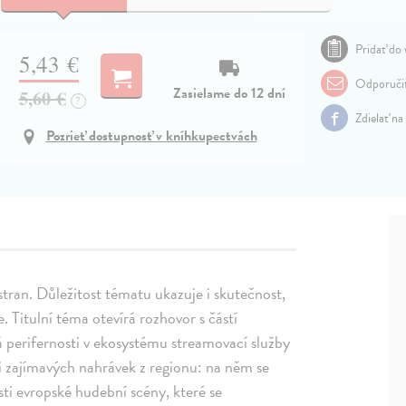
Pridať do 
5,43 €
Odporuči
Zasielame do 12 dní
5,60 €
?
Zdielať na
Pozrieť dostupnosť v kníhkupectvách
tran. Důležitost tématu ukazuje i skutečnost,
. Titulní téma otevírá rozhovor s částí
 perifernosti v ekosystému streamovací služby
ti zajímavých nahrávek z regionu: na něm se
ti evropské hudební scény, které se