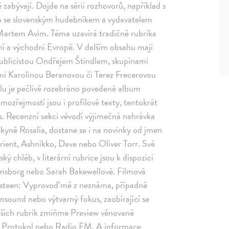
zabývají. Dojde na sérii rozhovorů, například s
bo se slovenským hudebníkem a vydavatelem
tem Avim. Téma uzavírá tradičně rubrika
ní a východní Evropě. V dalším obsahu mají
 publicistou Ondřejem Štindlem, skupinami
emi Karolinou Beranovou či Terez Frecerovou
elu je pečlivě rozebráno povedené album
ozřejmostí jsou i profilové texty, tentokrát
s. Recenzní sekci vévodí výjimečná nahrávka
kyně Rosalía, dostane se i na novinky od jmen
rient, Ashnikko, Dave nebo Oliver Torr. Své
 chléb, v literární rubrice jsou k dispozici
omsborg nebo Sarah Bakewellové. Filmová
gsteen: Vyprovoď mě z neznáma, případně
 Unsound nebo výtvarný fokus, zaobírající se
lších rubrik zmiňme Preview věnované
g, Protokol nebo Radio FM. A informace