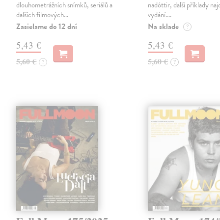
dlouhometrážních snímků, seriálů a
nadóttir, další příklady na
dalších filmových…
vydání.…
Zasielame do 12 dní
Na sklade
?
5,43 €
5,43 €
5,60 €
5,60 €
?
?