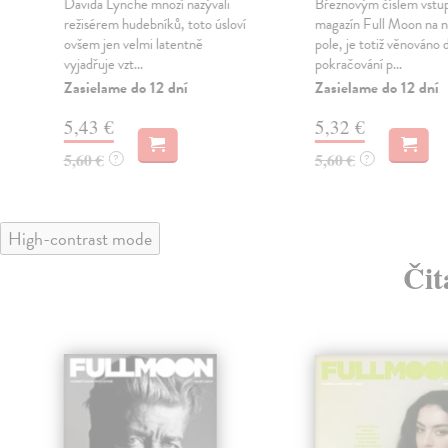
Davida Lynche mnozí nazývali
Březnovým číslem vstu
režisérem hudebníků, toto úsloví
magazín Full Moon na 
ovšem jen velmi latentně
pole, je totiž věnováno
vyjadřuje vzt...
pokračování p...
Zasielame do 12 dní
Zasielame do 12 dní
5,43 €
5,32 €
5,60 €
5,60 €
?
?
High-contrast mode
Čit