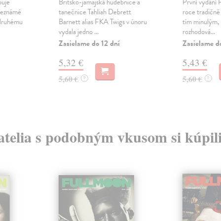
puje
Britsko-jamajská hudebnice a
První vydání
neznámé
tanečnice Tahliah Debrett
roce tradičně 
 druhému
Barnett alias FKA Twigs v únoru
tím minulým,
vydala jedno ...
rozhodová...
Zasielame do 12 dní
Zasielame d
5,32 €
5,43 €
5,60 €
5,60 €
?
?
atelia s podobným vkusom si kúpili