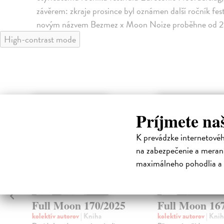
závěrem: zkraje prosince byl oznámen další ročník fes
novým názvem Bezmez x Moon Noize proběhne od 20.
High-contrast mode
Príjmete na
K prevádzke internetové
na zabezpečenie a merani
maximálneho pohodlia a 
Full Moon 170/2025
Full Moon 16
kolektív autorov
| Kniha
kolektív autorov
| Knih