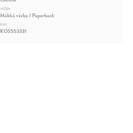
VÄZBA
Mäkká väzba / Paperback
EAN
KOS553331