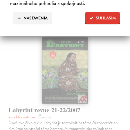
maximálneho pohodlia a spokojnosti.
8,92 €
NASTAVENIA
SÚHLASÍM
9,20 €
?
Labyrint revue 21-22/2007
kolektív autorov
| Časopis
Nové dvojčíslo revue Labyrint je tentokrát na téma Autoportrét a s
ním úzce související téma Samota. Autoportrét jako způsob sebe-