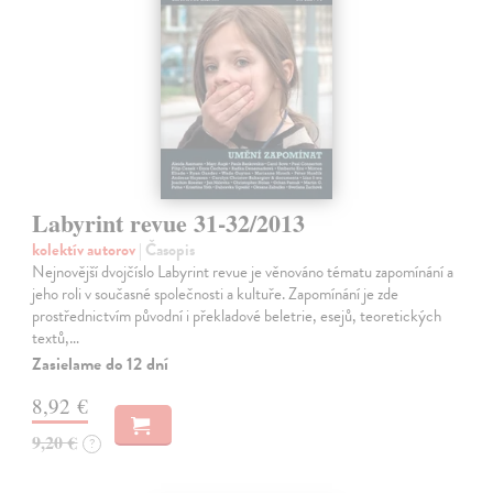
Labyrint revue 31-32/2013
kolektív autorov
| Časopis
Nejnovější dvojčíslo Labyrint revue je věnováno tématu zapomínání a
jeho roli v současné společnosti a kultuře. Zapomínání je zde
prostřednictvím původní i překladové beletrie, esejů, teoretických
textů,…
Zasielame do 12 dní
8,92 €
9,20 €
?