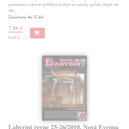
prezentace a zároveň přiblížení druhým ze samoty vychází, stejně tak
nás…
Zasielame do 12 dní
7,86 €
8,10 €
?
Labyrint revue 25-26/2010. Nová Evropa