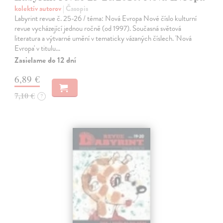
kolektív autorov
| Časopis
Labyrint revue č. 25-26 / téma: Nová Evropa Nové číslo kulturní
revue vycházející jednou ročně (od 1997). Současná světová
literatura a výtvarné umění v tematicky vázaných číslech. 'Nová
Evropa' v titulu…
Zasielame do 12 dní
6,89 €
7,10 €
?