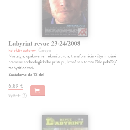
Labyrint revue 23-24/2008
kolektív autorov
| Časopis
Nostalgia, opakovanie, rekonštrukcia, transformácia - štyri možné
pramene archeologického prístupu, ktoré sa v tomto čísle pokúšajú
zachytiť editori.
Zasielame do 12 dní
6,89 €
7,10 €
?