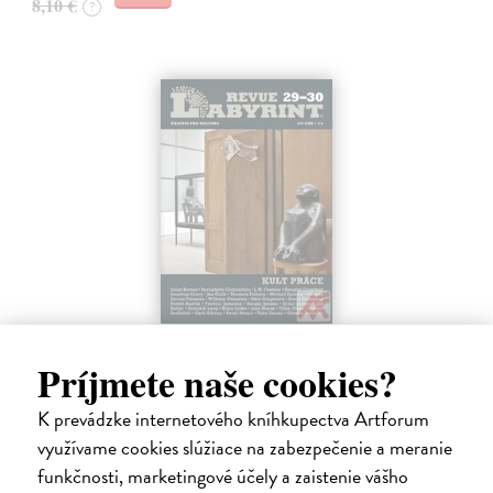
8,10 €
?
Labyrint revue 29-30/2012
Príjmete naše cookies?
kolektív autorov
| Časopis
Současná světová literatura, ukázky z překladů, povídky, eseje,
K prevádzke internetového kníhkupectva Artforum
rozhovory, texty českých a slovenských autorů, barevná příloha
moderního výtvarného umění. Ještě v 19. století se cizí lidé při
využívame cookies slúžiace na zabezpečenie a meranie
seznamování…
funkčnosti, marketingové účely a zaistenie vášho
Zasielame do 12 dní