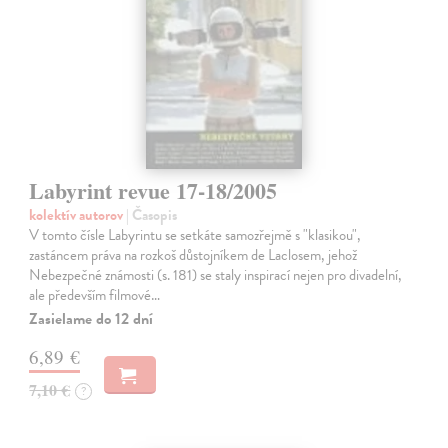
Labyrint revue 17-18/2005
kolektív autorov
| Časopis
V tomto čísle Labyrintu se setkáte samozřejmě s "klasikou",
zastáncem práva na rozkoš důstojníkem de Laclosem, jehož
Nebezpečné známosti (s. 181) se staly inspirací nejen pro divadelní,
ale především filmové…
Zasielame do 12 dní
6,89 €
7,10 €
?