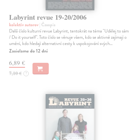
Labyrint revue 19-20/2006
kolektív autorov
| Časopis
Další číslo kulturní revue Labyrint, tentokrát na téma "Udělej to sám
/ Do it yourself". Toto číslo se věnuje všem, kdo se aktivně zajímají o
umění, kdo hledají alternativní cesty k uspokojování svých…
Zasielame do 12 dní
6,89 €
7,10 €
?