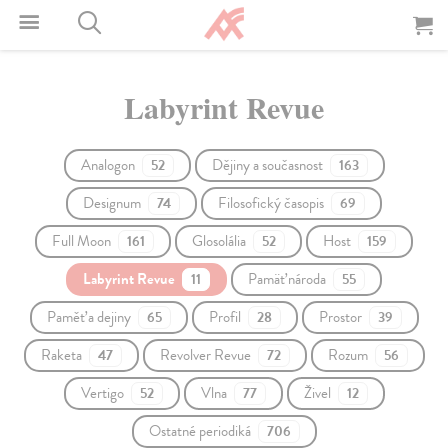
Labyrint Revue
Analogon
Dějiny a současnost
52
163
Designum
Filosofický časopis
74
69
Full Moon
Glosolália
Host
161
52
159
Labyrint Revue
Pamäť národa
11
55
Paměť a dejiny
Profil
Prostor
65
28
39
Raketa
Revolver Revue
Rozum
47
72
56
Vertigo
Vlna
Živel
52
77
12
Ostatné periodiká
706