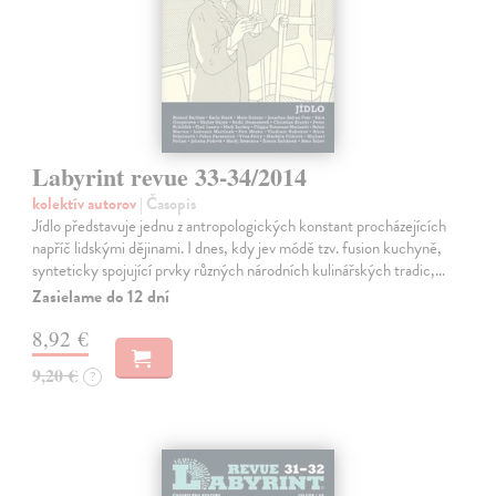
Labyrint revue 33-34/2014
kolektív autorov
| Časopis
Jídlo představuje jednu z antropologických konstant procházejících
napříč lidskými dějinami. I dnes, kdy jev módě tzv. fusion kuchyně,
synteticky spojující prvky různých národních kulinářských tradic,…
Zasielame do 12 dní
8,92 €
9,20 €
?