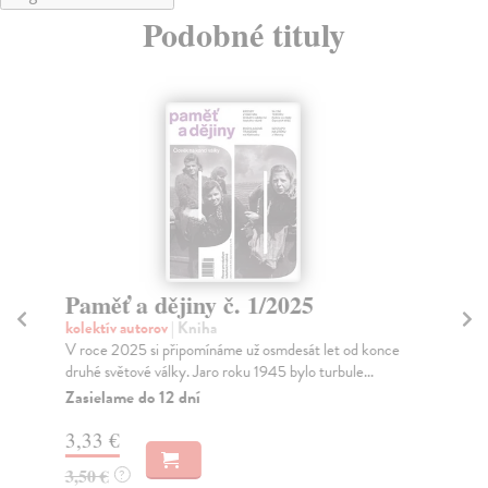
Podobné tituly
Paměť a dějiny č. 1/2025
Pa
kolektív autorov
| Kniha
kol
V roce 2025 si připomínáme už osmdesát let od konce
V a
druhé světové války. Jaro roku 1945 bylo turbule...
jin
Zasielame do 12 dní
Za
3,33 €
3,
3,50 €
3,
?