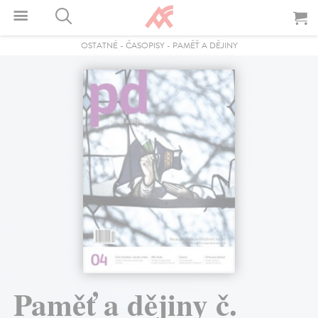
OSTATNÉ
-
ČASOPISY
-
PAMĚŤ A DĚJINY
Paměť a dějiny č.