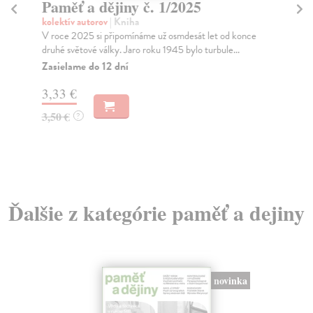
Paměť a dějiny č. 1/2025
Pa
kolektív autorov
| Kniha
kol
V roce 2025 si připomínáme už osmdesát let od konce
Pro
druhé světové války. Jaro roku 1945 bylo turbule...
Nár
Zasielame do 12 dní
Za
3,33 €
3,
3,50 €
3,
?
Ďalšie z kategórie paměť a dejiny
novinka