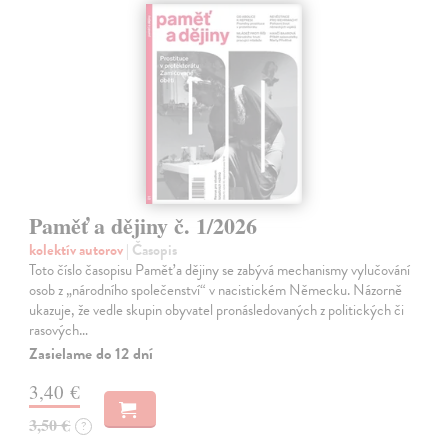
Paměť a dějiny č. 1/2026
kolektív autorov
| Časopis
Toto číslo časopisu Paměť a dějiny se zabývá mechanismy vylučování
osob z „národního společenství“ v nacistickém Německu. Názorně
ukazuje, že vedle skupin obyvatel pronásledovaných z politických či
rasových…
Zasielame do 12 dní
3,40 €
3,50 €
?