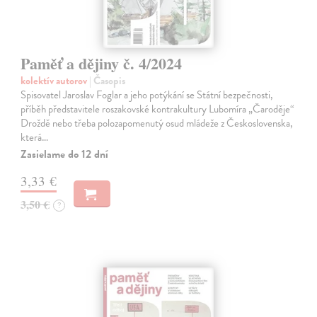
Paměť a dějiny č. 4/2024
kolektív autorov
| Časopis
Spisovatel Jaroslav Foglar a jeho potýkání se Státní bezpečnosti,
příběh představitele roszakovské kontrakultury Lubomíra „Čaroděje“
Droždě nebo třeba polozapomenutý osud mládeže z Československa,
která…
Zasielame do 12 dní
3,33 €
3,50 €
?