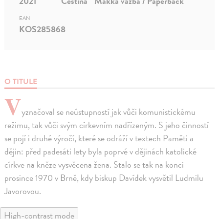
2021
Čeština
Mäkká väzba / Paperback
EAN
KOS285868
O TITULE
V
yznačoval se neústupností jak vůči komunistickému
režimu, tak vůči svým církevním nadřízeným. S jeho činností
se pojí i druhé výročí, které se odráží v textech Paměti a
dějin: před padesáti lety byla poprvé v dějinách katolické
církve na kněze vysvěcena žena. Stalo se tak na konci
prosince 1970 v Brně, kdy biskup Davídek vysvětil Ludmilu
Javorovou.
High-contrast mode