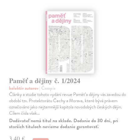
Paměť a dějiny č. 1/2024
kolektív autorov
| Časopis
Články a studie tohoto vydání revue Paměť a dějiny vás zavedou do
období tzv. Protektorátu Čechy a Morava, které bývá právem
označováno jako nejtemnější kapitola novodobých českých dějin.
Cílem čísla však…
Dodávateľ nemá titul na sklade. Dodanie do 30 dní, pri
starších tituloch nevieme dodanie garantovať.
3,40 €