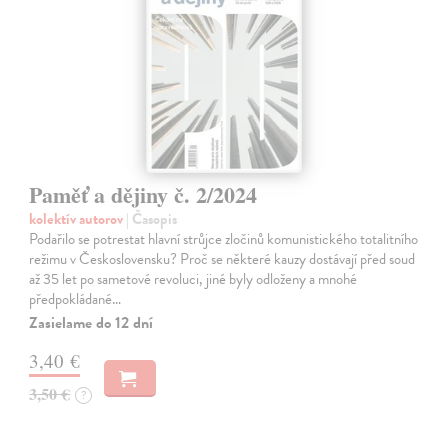
Paměť a dějiny č. 2/2024
kolektív autorov
| Časopis
Podařilo se potrestat hlavní strůjce zločinů komunistického totalitního
režimu v Československu? Proč se některé kauzy dostávají před soud
až 35 let po sametové revoluci, jiné byly odloženy a mnohé
předpokládané…
Zasielame do 12 dní
3,40 €
3,50 €
?