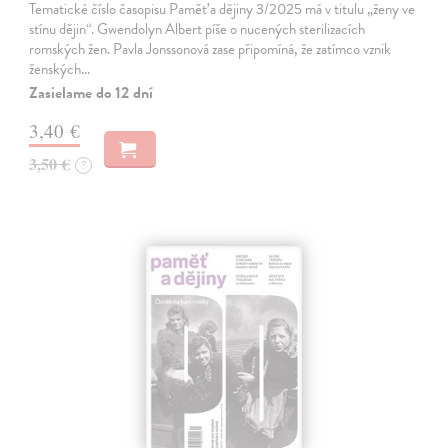
Tematické číslo časopisu Paměť a dějiny 3/2025 má v titulu „ženy ve
stínu dějin“. Gwendolyn Albert píše o nucených sterilizacích
romských žen. Pavla Jonssonová zase připomíná, že zatímco vznik
ženských…
Zasielame do 12 dní
3,40 €
3,50 €
?