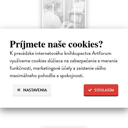
Príjmete naše cookies?
Paměť a dějiny č. 2/2026
K prevádzke internetového kníhkupectva Artforum
kolektív autorov
| Časopis
Toto číslo časopisu Paměť a dějiny se zaměřuje na vědu a techniku ve
využívame cookies slúžiace na zabezpečenie a meranie
službách Státní bezpečnosti a ukazuje, jak moderní technologie
funkčnosti, marketingové účely a zaistenie vášho
ovlivňovaly zpravodajské aktivity i kontrolu společnosti v období
maximálneho pohodlia a spokojnosti.
studené…
Zasielame do 12 dní
NASTAVENIA
SÚHLASÍM
3,15 €
3,50 €
?