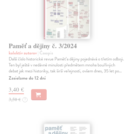
Paměť a dějiny č. 3/2024
kolektív autorov
| Časopis
Další číslo historické revue Paměť a dějiny pojednává o třetím odboji.
Ten byl ještě v nedávné minulosti předmětem mnoha bouřlivých
debat jak mezi historiky, tak širší veřejností, ovšem dnes, 35 let po…
Zasielame do 12 dní
3,40 €
3,50 €
?