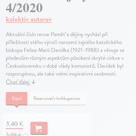
4/2020
kolektív autorov
Aktuální číslo revue Paměť a dějiny vychází při
příležitosti stého výročí narození tajného katolického
biskupa Felixe Marii Davídka (1921–1988) a věnuje se
především různým aspektům působení skryté církve v
Československu v době vlády komunistů. Davídek byl
rozporuplnou, ale také velmi inspirativní osobností.
Čítať ďalej
↓
Kúpiť
Rezervovať v kníhkupectve
3,40 €
3,50 €
?