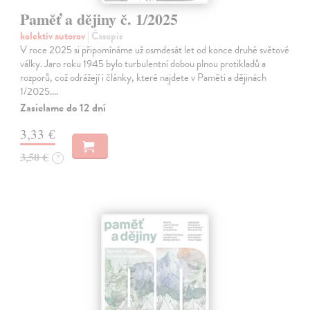
Paměť a dějiny č. 1/2025
kolektív autorov
| Časopis
V roce 2025 si připomínáme už osmdesát let od konce druhé světové
války. Jaro roku 1945 bylo turbulentní dobou plnou protikladů a
rozporů, což odrážejí i články, které najdete v Paměti a dějinách
1/2025.…
Zasielame do 12 dní
3,33 €
3,50 €
?