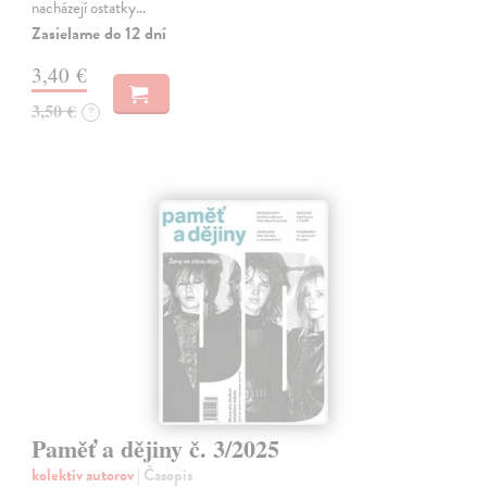
nacházejí ostatky…
Zasielame do 12 dní
3,40 €
3,50 €
?
Paměť a dějiny č. 3/2025
kolektív autorov
| Časopis