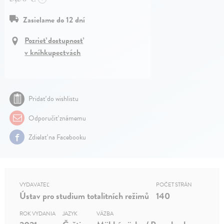
Zasielame do 12 dní
Pozrieť dostupnosť
v kníhkupectvách
Pridať do wishlistu
Odporučiť známemu
Zdielať na Facebooku
VYDAVATEĽ
POČET STRÁN
Ústav pro studium totalitních režimů
140
ROK VYDANIA
JAZYK
VÄZBA