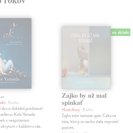
na sklade
..
Zajko by už mal
spinkať
obi
| Kniha
í ako si dokážeš predstaviť.
Hest Amy
| Kniha
sellerov Kobi Yamada
Zajko este nemoze spat. Caka na
íbeh o nespútanom
tata, ktory sa nanho stale neprisiel
 ukrytom v každom z nás.
pozriet.