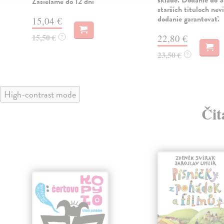
Zasielame do 12 dní
starších tituloch ne
dodanie garantovať.
15,04 €
15,50 €
22,80 €
?
23,50 €
?
High-contrast mode
Čit