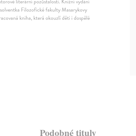
orově literární pozůstalosti. Knižní vydání
absolventka Filozofické fakulty Masarykovy
acovaná kniha, která okouzlí děti i dospělé
Podobné tituly