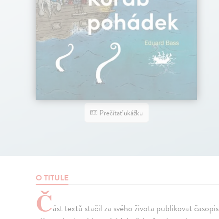
Prečítať ukážku
O TITULE
Č
ást textů stačil za svého života publikovat časopi