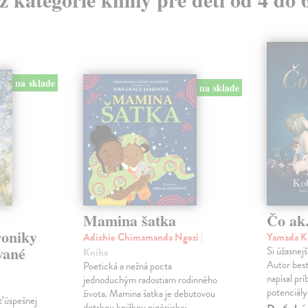
na sklade
na sklade
Mamina šatka
Čo ak.
roniky
Adichie Chimamanda Ngozi
|
Yamada K
vané
Si úžasnejš
Kniha
Autor best
Poetická a nežná pocta
napísal pr
jednoduchým radostiam rodinného
potenciály
života. Mamina šatka je debutovou
ť úspešnej
detskou knižkou nigérijskej