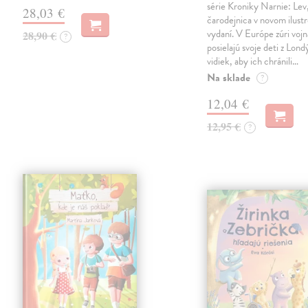
série Kroniky Narnie: Lev,
28,03 €
čarodejnica v novom ilus
vydaní. V Európe zúri vojn
28,90 €
?
posielajú svoje deti z Lond
vidiek, aby ich chránili…
Na sklade
?
12,04 €
12,95 €
?