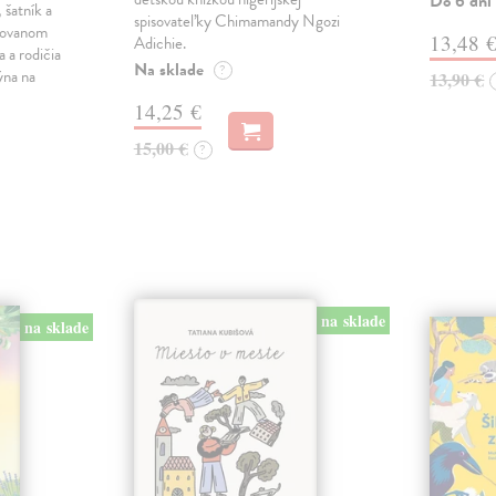
Do 6 dní
 šatník a
spisovateľky Chimamandy Ngozi
trovanom
13,48 
Adichie.
a a rodičia
Na sklade
?
ýna na
13,90 €
14,25 €
15,00 €
?
na sklade
na sklade