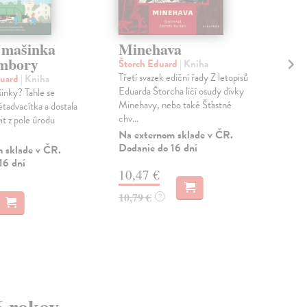
a mašinka
Minehava
Li
mbory
Štorch Eduard
| Kniha
Bas
Třetí svazek ediční řady Z letopisů
Ten
uard
| Kniha
Eduarda Štorcha líčí osudy dívky
vyši
inky? Tahle se
Minehavy, nebo také Šťastné
auto
tadvacítka a dostala
chv...
dielo
it z pole úrodu
Na externom sklade v ČR.
Do 
Dodanie do 16 dní
 sklade v ČR.
11
16 dní
10,47 €
11,
10,79 €
?
6 rokov