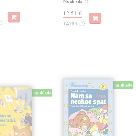
Na sklade
?
€
12,51 €
?
12,90 €
?
na sklade
na sklade