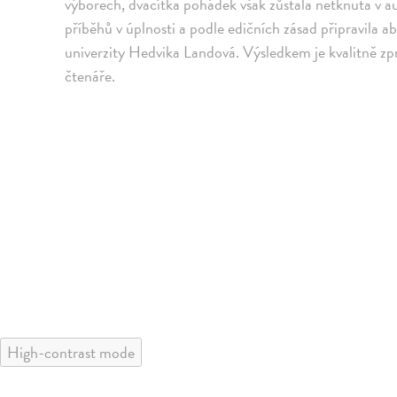
výborech, dvacítka pohádek však zůstala netknuta v aut
příběhů v úplnosti a podle edičních zásad připravila 
univerzity Hedvika Landová. Výsledkem je kvalitně zpr
čtenáře.
High-contrast mode