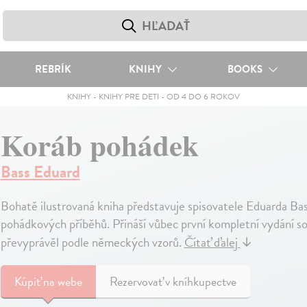
REBRÍK
KNIHY
BOOKS
KNIHY
-
KNIHY PRE DETI
-
OD 4 DO 6 ROKOV
Koráb pohádek
Bass Eduard
Bohatě ilustrovaná kniha představuje spisovatele Eduarda Ba
pohádkových příběhů. Přináší vůbec první kompletní vydání s
převyprávěl podle německých vzorů.
Čítať ďalej
↓
Kúpiť
na webe
Rezervovať v kníhkupectve