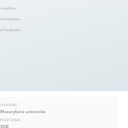
o wishlistu
čiť známemu
 na Facebooku
VYDAVATEĽ
Masarykova univerzita
POČET STRÁN
308