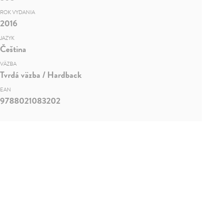
ROK VYDANIA
2016
JAZYK
Čeština
VÄZBA
Tvrdá väzba / Hardback
EAN
9788021083202