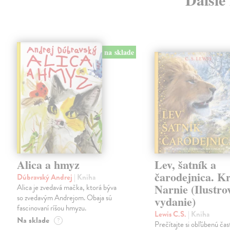
na sklade
Alica a hmyz
Lev, šatník a
čarodejnica. K
Dúbravský Andrej
| Kniha
Narnie (Ilustro
Alica je zvedavá mačka, ktorá býva
so zvedavým Andrejom. Obaja sú
vydanie)
fascinovaní ríšou hmyzu.
Lewis C.S.
| Kniha
Na sklade
?
Prečítajte si obľúbenú čas