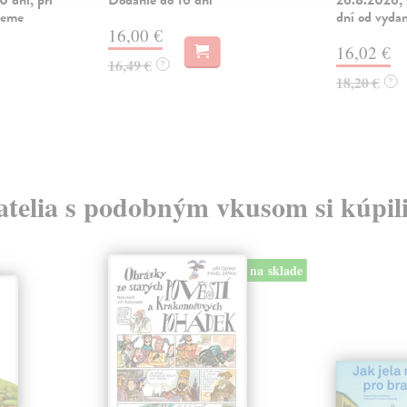
vieme
dní od vydan
16,00 €
16,02 €
16,49 €
?
18,20 €
?
atelia s podobným vkusom si kúpili
na sklade