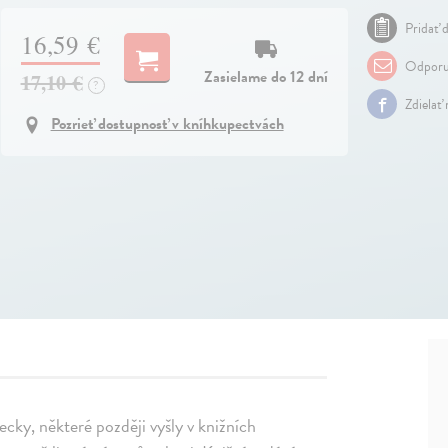
Pridať d
16,59 €
Odporu
Zasielame do 12 dní
17,10 €
?
Zdielať
Pozrieť dostupnosť v kníhkupectvách
secky, některé později vyšly v knižních