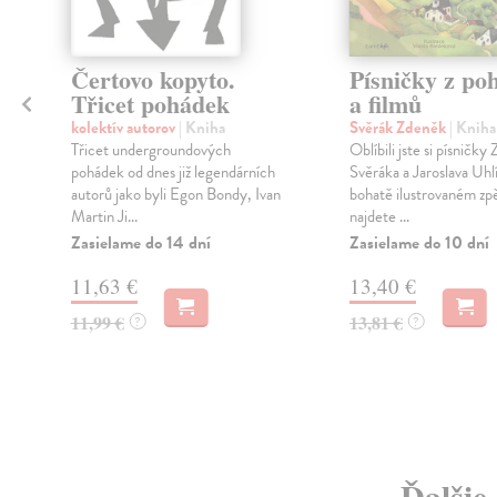
Čertovo kopyto.
Písničky z po
Třicet pohádek
a filmů
kolektív autorov
| Kniha
Svěrák Zdeněk
| Kniha
Třicet undergroundových
Oblíbili jste si písničky
pohádek od dnes již legendárních
Svěráka a Jaroslava Uhl
autorů jako byli Egon Bondy, Ivan
bohatě ilustrovaném zp
Martin Ji...
najdete ...
Zasielame do 14 dní
Zasielame do 10 dní
11,63 €
13,40 €
11,99 €
13,81 €
?
?
Ďalšie