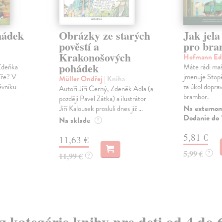
hádek
Obrázky ze starých
Jak jel
pověstí a
pro bra
Krakonošových
Hofmann Ed
pohádek
 Zdeňka
Máte rádi maš
íře? V
jmenuje Stopě
Müller Ondřej
| Kniha
ěvníku
za úkol doprav
Autoři Jiří Černý, Zdeněk Adla (a
brambor.
později Pavel Zátka) a ilustrátor
Na externom
Jiří Kalousek prosluli dnes již ...
Dodanie do 
Na sklade
?
5,81 €
11,63 €
5,99 €
?
11,99 €
?
 z kategórie knihy pre deti od 4 do 