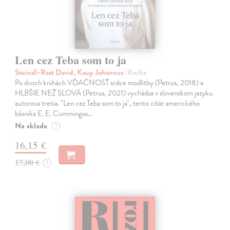
Len cez Teba som to ja
Steindl-Rast David, Kaup Johannes
| Kniha
Po dvoch knihách VĎAČNOSŤ srdce modlitby (Petrus, 2018) a
HLBŠIE NEŽ SLOVÁ (Petrus, 2021) vychádza v slovenskom jazyku
autorova tretia. "Len cez Teba som to ja", tento citát amerického
básnika E. E. Cummingsa…
Na sklade
?
16,15 €
17,00 €
?