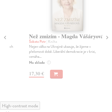
Než zmizím - Magda Vášáryová
K
Bi
Šabata Petr
| Kniha
Nejen válka na Ukrajině ukazuje, že žijeme v
Va
přelomové době. Liberální demokracie je v krizi,
Tzv
vzmáha...
čas
Na sklade
Za
?
17
17,30 €
18
High-contrast mode