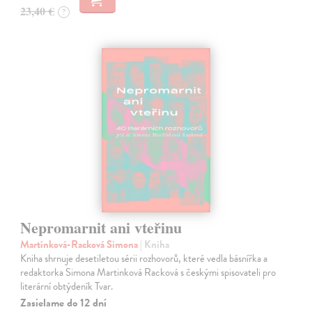
23,40 €
?
Nepromarnit ani vteřinu
Martínková-Racková Simona
| Kniha
Kniha shrnuje desetiletou sérii rozhovorů, které vedla básnířka a
redaktorka Simona Martinková Racková s českými spisovateli pro
literární obtýdeník Tvar.
Zasielame do 12 dní