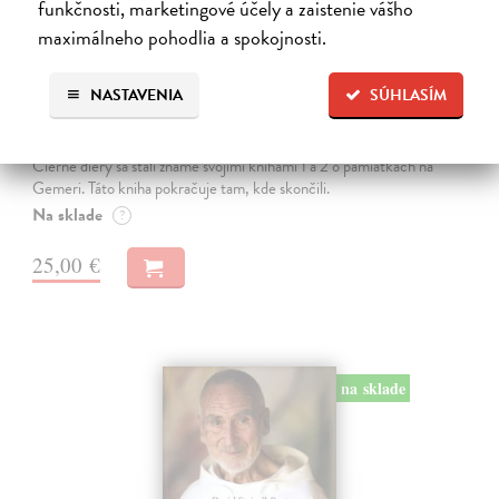
funkčnosti, marketingové účely a zaistenie vášho
maximálneho pohodlia a spokojnosti.
Blízke veci: Príbehy ľudí Gemera na
NASTAVENIA
SÚHLASÍM
dlani
Poliačiková Katarína
| Kniha
Čierne diery sa stali známe svojimi knihami 1 a 2 o pamiatkach na
Gemeri. Táto kniha pokračuje tam, kde skončili.
Na sklade
?
25,00 €
na sklade