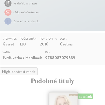
Pridať do wishlistu
Odporučiť známemu
Zdielať na Facebooku
VYDAVATEĽ
POČET STRÁN
ROK VYDANIA
JAZYK
Gasset
120
2016
Čeština
VÄZBA
EAN
Tvrdá väzba / Hardback
9788087079539
High-contrast mode
Podobné tituly
na sklade