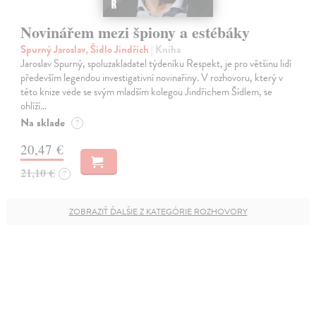
Novinářem mezi špiony a estébáky
Spurný Jaroslav, Šídlo Jindřich
| Kniha
Jaroslav Spurný, spoluzakladatel týdeníku Respekt, je pro většinu lidí
především legendou investigativní novinařiny. V rozhovoru, který v
této knize vede se svým mladším kolegou Jindřichem Šídlem, se
ohlíží…
Na sklade
?
20,47 €
21,10 €
?
ZOBRAZIŤ ĎALŠIE Z KATEGÓRIE ROZHOVORY