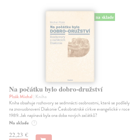
na sklade
Na počátku bylo dobro-družství
Plzák Michal
| Kniha
Kniha obsahuje rozhovory se sedmnácti osobnostmi, které se podílely
na znovuobnovení Diakonie Českobratrské církve evangelické v roce
1989. Jak napínavá byla ona doba nových začátků?
Na sklade
?
22,23 €