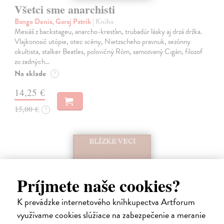
Všetci sme anarchisti
Bango Denis, Garaj Patrik
| Kniha
Mesiáš z backstageu, anarcho-kresťan, trubadúr lásky aj drzá držka.
Vlajkonosič utópie, otec scény, Nietzscheho pravnuk, sezónny
okultista, stalker Beatles, polovičný Róm, samozvaný Cigán, filozof
zo zadných…
Na sklade
?
14,25 €
15,00 €
?
Príjmete naše cookies?
K prevádzke internetového kníhkupectva Artforum
využívame cookies slúžiace na zabezpečenie a meranie