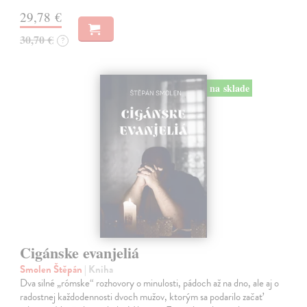
29,78 €
30,70 €
?
na sklade
Cigánske evanjeliá
Smolen Štěpán
| Kniha
Dva silné „rómske“ rozhovory o minulosti, pádoch až na dno, ale aj o
radostnej každodennosti dvoch mužov, ktorým sa podarilo začať