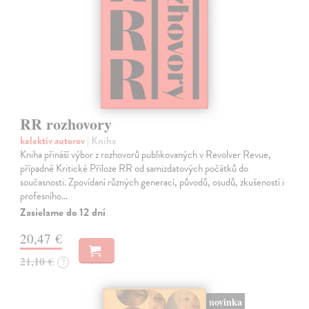
RR rozhovory
kolektív autorov
| Kniha
Kniha přináší výbor z rozhovorů publikovaných v Revolver Revue,
případně Kritické Příloze RR od samizdatových počátků do
současnosti. Zpovídaní různých generací, původů, osudů, zkušeností i
profesního…
Zasielame do 12 dní
20,47 €
21,10 €
?
novinka