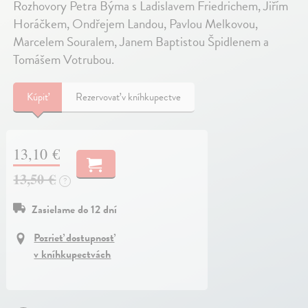
Rozhovory Petra Býma s Ladislavem Friedrichem, Jiřím
Horáčkem, Ondřejem Landou, Pavlou Melkovou,
Marcelem Souralem, Janem Baptistou Špidlenem a
Tomášem Votrubou.
Kúpiť
Rezervovať v kníhkupectve
13,10 €
13,50 €
?
Zasielame do 12 dní
Pozrieť dostupnosť
v kníhkupectvách