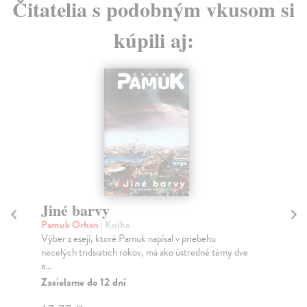
Čitatelia s podobným vkusom si
kúpili aj:
Objev purpurové barvy
T
Kašjak Mellanie
| Kniha
Ur
Sbírka s názvem Objev purpurové barvy představuje
Jak
Mellanii Kašjak jako autorku výrazně intimní a ref...
sto
Něm
Zasielame do 14 dní
Za
11,80 €