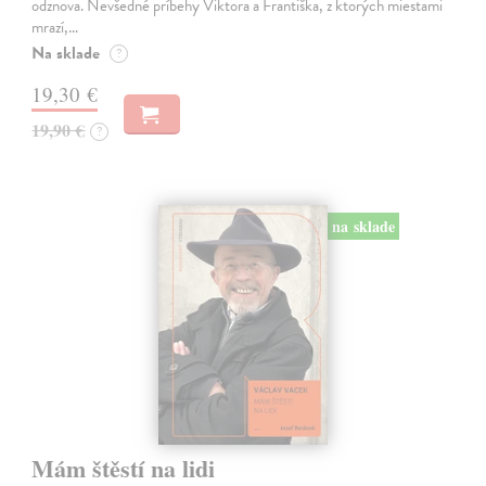
odznova. Nevšedné príbehy Viktora a Františka, z ktorých miestami
mrazí,…
Na sklade
?
19,30 €
19,90 €
?
na sklade
Mám štěstí na lidi