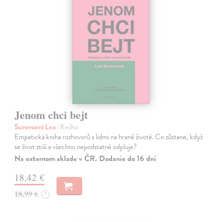
Jenom chci bejt
Surovcová Lea
| Kniha
Empatická kniha rozhovorů s lidmi na hraně životě. Co zůstane, když
se život ztiší a všechno nepodstatné odpluje?
Na externom sklade v ČR. Dodanie do 16 dní
18,42 €
18,99 €
?