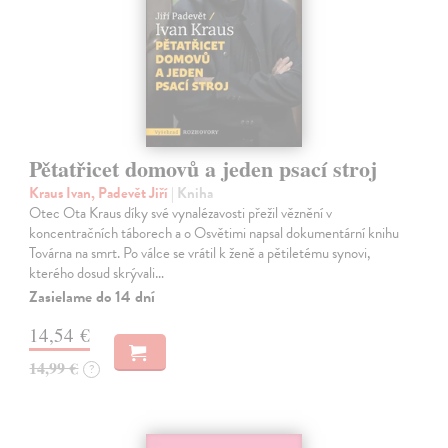
Pětatřicet domovů a jeden psací stroj
Kraus Ivan, Padevět Jiří
| Kniha
Otec Ota Kraus díky své vynalézavosti přežil věznění v
koncentračních táborech a o Osvětimi napsal dokumentární knihu
Továrna na smrt. Po válce se vrátil k ženě a pětiletému synovi,
kterého dosud skrývali…
Zasielame do 14 dní
14,54 €
14,99 €
?