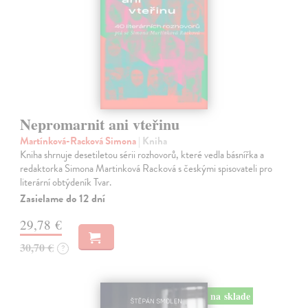
Nepromarnit ani vteřinu
Martínková-Racková Simona
| Kniha
Kniha shrnuje desetiletou sérii rozhovorů, které vedla básnířka a
redaktorka Simona Martinková Racková s českými spisovateli pro
literární obtýdeník Tvar.
Zasielame do 12 dní
29,78 €
30,70 €
?
na sklade