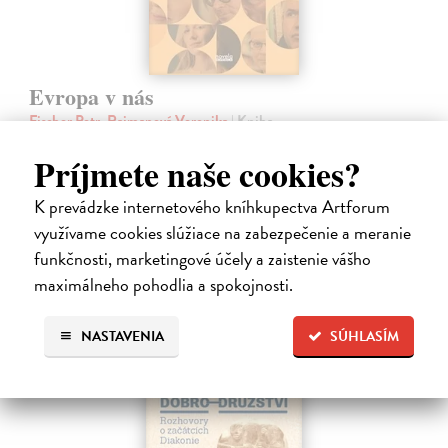
Evropa v nás
Fischer Petr, Rajmanová Veronika
| Kniha
Svět, jak jsme ho znali, prochází v posledních dekádách zásadní
Príjmete naše cookies?
proměnou, urychlenou sérií krizí, které otřásly jistotami Západu i
Evropy. Ta znovu hledá svůj směr i sebevědomí.
Zasielame do 12 dní
K prevádzke internetového kníhkupectva Artforum
využívame cookies slúžiace na zabezpečenie a meranie
21,06 €
funkčnosti, marketingové účely a zaistenie vášho
23,40 €
?
maximálneho pohodlia a spokojnosti.
NASTAVENIA
SÚHLASÍM
na sklade