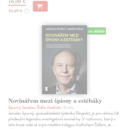
16,00 €
16,49 €
?
na sklade
Novinářem mezi špiony a estébáky
Spurný Jaroslav, Šídlo Jindřich
| Kniha
Jaroslav Spurný, spoluzakladatel týdeníku Respekt, je pro většinu lidí
především legendou investigativní novinařiny. V rozhovoru, který v
této knize vede se svým mladším kolegou Jindřichem Šídlem, se