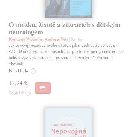
O mozku, životě a zázracích s dětským
neurologem
Komárek Vladimír, Andreas Petr
| Kniha
Jak se vyvíjí mozek zdravého dítěte a jak mozek dětí s epilepsií, s
ADHD či s poruchami autistického spektra? Proč mají někteří lidé
odlišně vyvinutý mozek a predispozice k extrémně násilnému
chování?
Na sklade
?
17,94 €
18,49 €
?