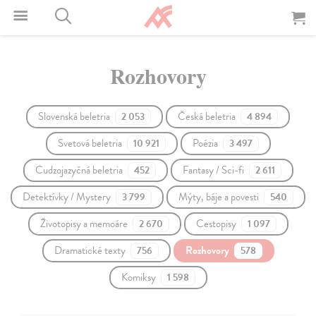
Rozhovory
Slovenská beletria
Česká beletria
2 053
4 894
Svetová beletria
Poézia
10 921
3 497
Cudzojazyčná beletria
Fantasy / Sci-fi
452
2 611
Detektívky / Mystery
Mýty, báje a povesti
3 799
540
Životopisy a memoáre
Cestopisy
2 670
1 097
Dramatické texty
Rozhovory
756
578
Komiksy
1 598