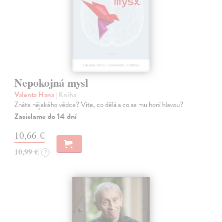
Nepokojná mysl
Valenta Hana
| Kniha
Znáte nějakého vědce? Víte, co dělá a co se mu honí hlavou?
Zasielame do 14 dní
10,66 €
10,99 €
?