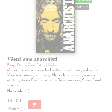
na sklade
novinka
Všetci sme anarchisti
Bango Denis, Garaj Patrik
| Kniha
Mesiáš z backstageu, anarcho-kresťan, trubadúr lásky aj drzá držka.
Vlajkonosič utópie, otec scény, Nietzscheho pravnuk, sezónny
okultista, stalker Beatles, polovičný Róm, samozvaný Cigán, filozof
zo zadných…
Na sklade
?
13,50 €
15,00 €
?