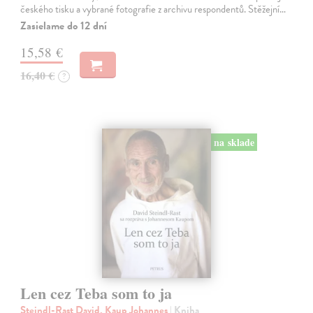
českého tisku a vybrané fotografie z archivu respondentů. Stěžejní…
Zasielame do 12 dní
15,58 €
16,40 €
?
na sklade
Len cez Teba som to ja
Steindl-Rast David, Kaup Johannes
| Kniha