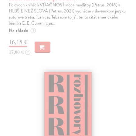
Po dvoch knihách VĎAČNOSŤ srdce modlitby (Petrus, 2018) a
HLBŠIE NEŽ SLOVÁ (Petrus, 2021) vychádza v slovenskom jazyku
autorova tretia. "Len cez Teba som to ja", tento citát amerického
básnika E. E. Cummingsa…
Na sklade
?
16,15 €
17,00 €
?