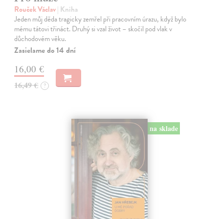
Rouček Václav
| Kniha
Jeden můj děda tragicky zemřel při pracovním úrazu, když bylo
mému tátovi třináct. Druhý si vzal život – skočil pod vlak v
důchodovém věku.
Zasielame do 14 dní
16,00 €
16,49 €
?
na sklade