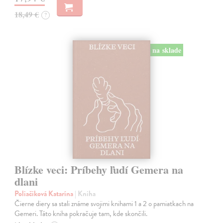
18,49 €
?
na sklade
Blízke veci: Príbehy ľudí Gemera na
dlani
Poliačiková Katarína
| Kniha
Čierne diery sa stali známe svojimi knihami 1 a 2 o pamiatkach na
Gemeri. Táto kniha pokračuje tam, kde skončili.