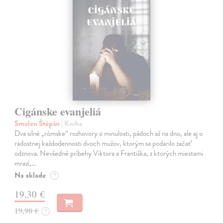
Cigánske evanjeliá
Smolen Štěpán
| Kniha
Dva silné „rómske“ rozhovory o minulosti, pádoch až na dno, ale aj o
radostnej každodennosti dvoch mužov, ktorým sa podarilo začať
odznova. Nevšedné príbehy Viktora a Františka, z ktorých miestami
mrazí,…
Na sklade
?
19,30 €
19,90 €
?