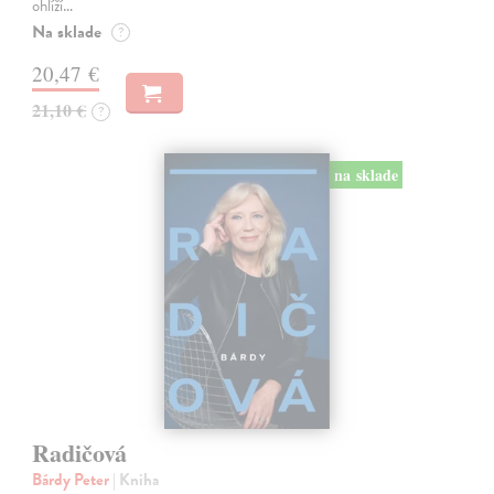
ohlíží…
Na sklade
?
20,47 €
21,10 €
?
na sklade
Radičová
Bárdy Peter
| Kniha