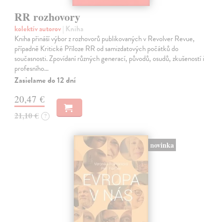
RR rozhovory
kolektív autorov
| Kniha
Kniha přináší výbor z rozhovorů publikovaných v Revolver Revue,
případně Kritické Příloze RR od samizdatových počátků do
současnosti. Zpovídaní různých generací, původů, osudů, zkušeností i
profesního…
Zasielame do 12 dní
20,47 €
21,10 €
?
novinka