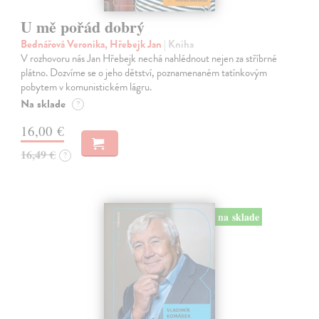
U mě pořád dobrý
Bednářová Veronika, Hřebejk Jan
| Kniha
V rozhovoru nás Jan Hřebejk nechá nahlédnout nejen za stříbrné
plátno. Dozvíme se o jeho dětství, poznamenaném tatínkovým
pobytem v komunistickém lágru.
Na sklade
?
16,00 €
16,49 €
?
na sklade