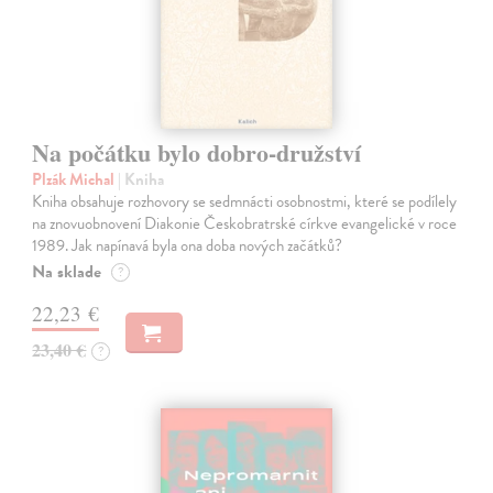
Na počátku bylo dobro-družství
Plzák Michal
| Kniha
Kniha obsahuje rozhovory se sedmnácti osobnostmi, které se podílely
na znovuobnovení Diakonie Českobratrské církve evangelické v roce
1989. Jak napínavá byla ona doba nových začátků?
Na sklade
?
22,23 €
23,40 €
?