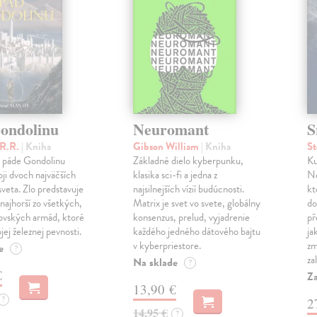
ondolinu
Neuromant
S
.R.R.
| Kniha
Gibson William
| Kniha
S
 páde Gondolinu
Základné dielo kyberpunku,
Ku
oji dvoch najväčších
klasika sci-fi a jedna z
Ne
veta. Zlo predstavuje
najsilnejších vízií budúcnosti.
kt
najhorší zo všetkých,
Matrix je svet vo svete, globálny
do
ovských armád, ktoré
konsenzus, prelud, vyjadrenie
př
ojej železnej pevnosti.
každého jedného dátového bajtu
ja
v kyberpriestore.
zm
e
?
za
Na sklade
?
€
Za
13,90 €
?
2
14,95 €
?