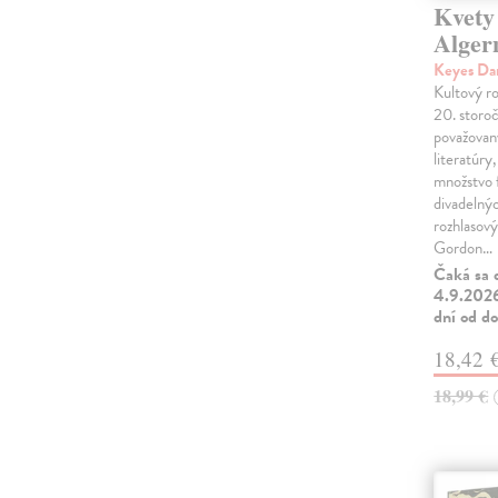
Kvety
Alger
Keyes Da
Kultový r
20. storo
považovaný
literatúry,
množstvo 
divadelný
rozhlasový
Gordon…
Čaká sa 
4.9.2026
dní od do
18,42 
18,99 €