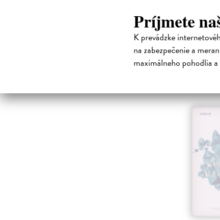
manipulat
tajemné s
Príjmete na
jako Cent
Zasielam
K prevádzke internetové
na zabezpečenie a merani
26,70 
maximálneho pohodlia a 
28,10 €