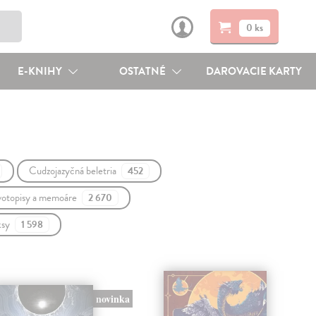
0 ks
E-KNIHY
OSTATNÉ
DAROVACIE KARTY
Cudzojazyčná beletria
452
votopisy a memoáre
2 670
ksy
1 598
novinka