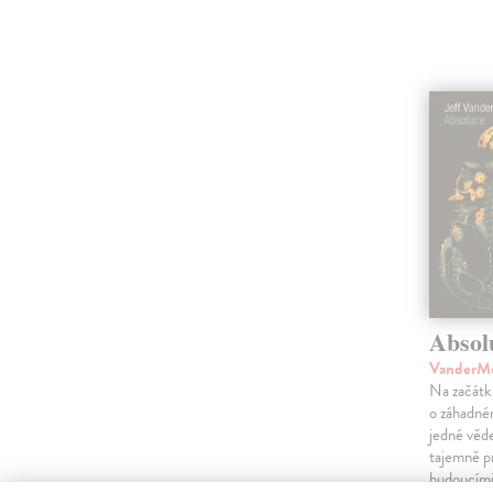
Absol
VanderMe
Na začátk
o záhadné
jedné věd
tajemně p
budoucími