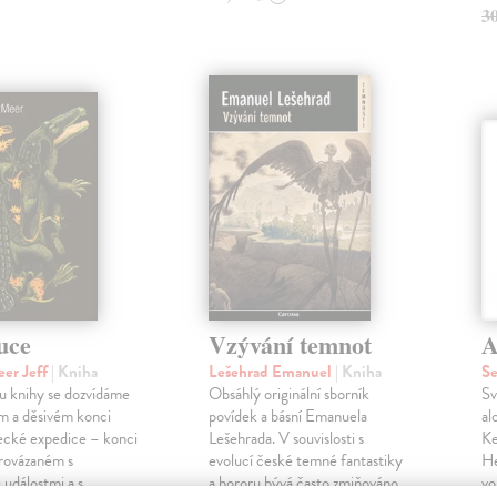
3
uce
Vzývání temnot
A
er Jeff
| Kniha
Lešehrad Emanuel
| Kniha
S
u knihy se dozvídáme
Obsáhlý originální sborník
Sv
m a děsivém konci
povídek a básní Emanuela
al
ecké expedice – konci
Lešehrada. V souvislosti s
Ke
rovázaném s
evolucí české temné fantastiky
He
 událostmi a s
a hororu bývá často zmiňováno
vo