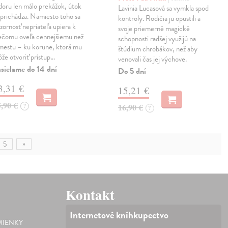
doru len málo prekážok, útok
Lavinia Lucasová sa vymkla spod
prichádza. Namiesto toho sa
kontroly. Rodičia ju opustili a
zornosť nepriateľa upiera k
svoje priemerné magické
ečomu oveľa cennejšiemu než
schopnosti radšej využijú na
mestu – ku korune, ktorá mu
štúdium chrobákov, než aby
že otvoriť prístup…
venovali čas jej výchove.
sielame do 14 dní
Do 5 dní
3,31 €
15,21 €
5,90 €
?
16,90 €
?
»
5
Kontakt
Internetové kníhkupectvo
IENKY