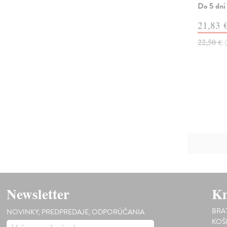
Do 5 dní
21,83 
22,50 €
Newsletter
Kn
BRA
NOVINKY, PREDPREDAJE, ODPORÚČANIA
KOŠ