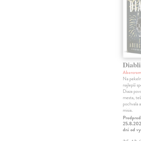
Diabli
Abercrom
Na pekelne
najlepší s
Diaza pov
mesta, teš
pochvala a
misia.
Predpred
25.8.202
dní od v