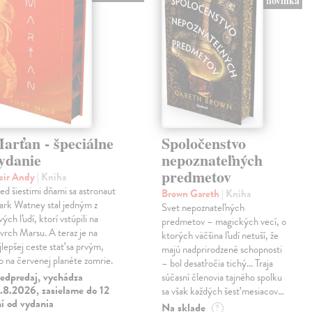
novinka
arťan - špeciálne
Spoločenstvo
ydanie
nepoznateľných
predmetov
eir Andy
| Kniha
ed šiestimi dňami sa astronaut
Brown Gareth
| Kniha
rk Watney stal jedným z
Svet nepoznateľných
vých ľudí, ktorí vstúpili na
predmetov – magických vecí, o
vrch Marsu. A teraz je na
ktorých väčšina ľudí netuší, že
jlepšej ceste stať sa prvým,
majú nadprirodzené schopnosti
o na červenej planéte zomrie.
– bol desaťročia tichý... Traja
edpredaj, vychádza
súčasní členovia tajného spolku
.8.2026, zasielame do 12
sa však každých šesť mesiacov…
í od vydania
Na sklade
?