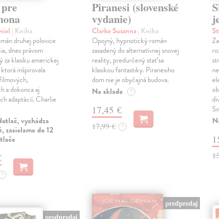
 pre
Piranesi (slovenské
S
nona
vydanie)
j
niel
| Kniha
Clarke Susanna
| Kniha
S
omán druhej polovice
Opojný, hypnotický román
Za
čia, dnes právom
zasadený do alternatívnej snovej
ro
 za klasiku americkej
reality, predurčený stať sa
st
 ktorá inšpirovala
klasikou fantastiky. Piranesiho
ne
filmových,
dom nie je obyčajná budova.
el
ch a dokonca aj
ob
Na sklade
?
ch adaptácií. Charlie
di
17,45 €
Sm
dotlač, vychádza
N
17,99 €
?
, zasielame do 12
1
tlače
1
€
?
predpredaj
predpredaj