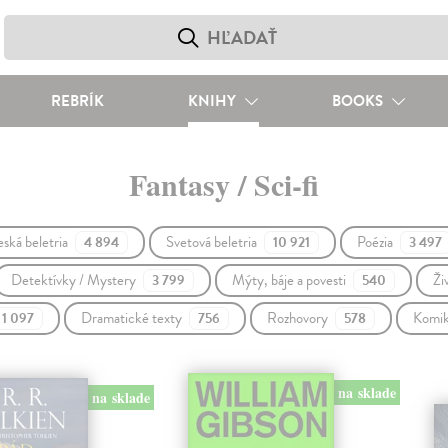
REBRÍK
KNIHY
BOOKS
Fantasy / Sci-fi
ská beletria
Svetová beletria
Poézia
4 894
10 921
3 497
Detektívky / Mystery
Mýty, báje a povesti
Ži
3 799
540
Dramatické texty
Rozhovory
Komi
1 097
756
578
na sklade
na sklade