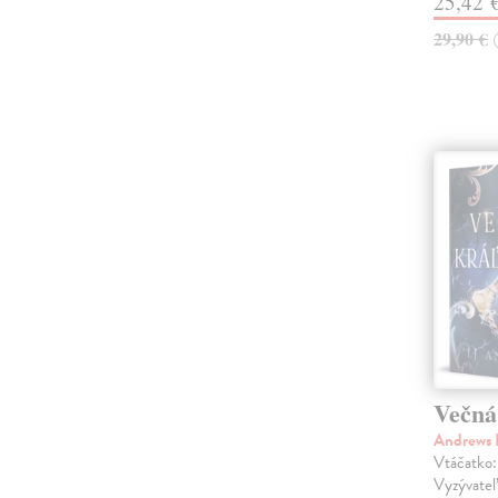
25,42 
29,90 €
Večná
Andrews
Vtáčatko:
Vyzývateľ