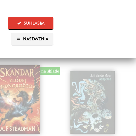
sielame do 14 dní
Jazdí na jednorožcovi a učí sa
používať mágiu donedávna
5,79 €
zakázaného elementu. Prvý
ročník…
SÚHLASÍM
6,90 €
?
Na sklade
?
NASTAVENIA
17,36 €
17,90 €
?
na sklade