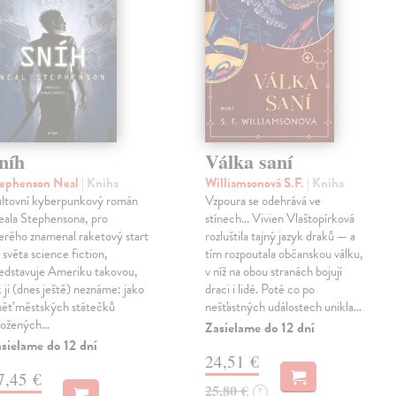
níh
Válka saní
tephenson Neal
| Kniha
Williamsonová S.F.
| Kniha
ltovní kyberpunkový román
Vzpoura se odehrává ve
ala Stephensona, pro
stínech… Vivien Vlaštopírková
erého znamenal raketový start
rozluštila tajný jazyk draků — a
 světa science fiction,
tím rozpoutala občanskou válku,
edstavuje Ameriku takovou,
v níž na obou stranách bojují
k ji (dnes ještě) neznáme: jako
draci i lidé. Poté co po
ěť městských státečků
nešťastných událostech unikla…
ložených…
Zasielame do 12 dní
sielame do 12 dní
24,51 €
7,45 €
25,80 €
?