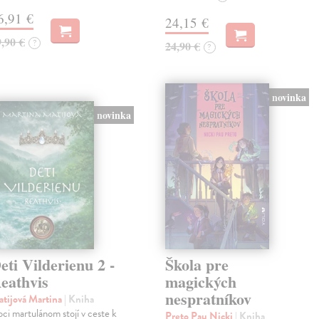
6,91 €
24,15 €
9,90 €
?
24,90 €
?
novinka
novinka
eti Vilderienu 2 -
Škola pre
eathvis
magických
nespratníkov
tijová Martina
| Kniha
ci martulánom stojí v ceste k
Preto Pau Nicki
| Kniha