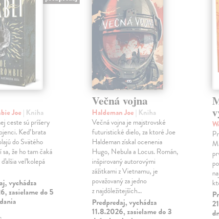
Večná vojna
M
v
bie Joe
| Kniha
Haldeman Joe
| Kniha
j ceste sú príšery
Večná vojna je majstrovské
W
pojenci. Keď brata
futuristické dielo, za ktoré Joe
Pr
olajú do Svätého
Haldeman získal ocenenia
Ma
í sa, že ho tam čaká
Hugo, Nebula a Locus. Román,
pr
 ďalšia veľkolepá
inšpirovaný autorovými
po
zážitkami z Vietnamu, je
na
považovaný za jedno
aj, vychádza
kt
z najdôležitejších…
6, zasielame do 5
Pr
ydania
Predpredaj, vychádza
21
11.8.2026, zasielame do 3
dn