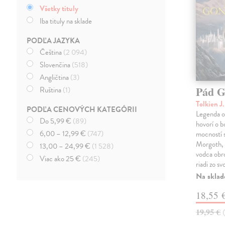
Všetky tituly
Iba tituly na sklade
PODĽA JAZYKA
Čeština
(2 094)
Slovenčina
(518)
Angličtina
(3)
Pád G
Ruština
(1)
Tolkien J
PODĽA CENOVÝCH KATEGÓRII
Legenda o
Do 5,99 €
(89)
hovorí o b
6,00 – 12,99 €
(747)
mocností s
Morgoth, 
13,00 – 24,99 €
(1 528)
vodca obr
Viac ako 25 €
(245)
riadi zo sv
Na sklad
18,55 
19,95 €