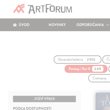
ÚVOD
NOVINKY
ODPORÚČANIA
Slovenská beletria
Če
2 053
Fantasy / Sci-fi
2 611
Cestopisy
ZÚŽIŤ VÝBER
PODĽA DOSTUPNOSTI