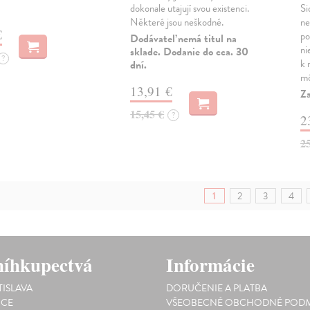
dokonale utajují svou existenci.
Si
Některé jsou neškodné.
ne
€
po
Dodávateľ nemá titul na
ni
sklade. Dodanie do cca. 30
?
k 
dní.
mô
13,91 €
Za
15,45 €
?
2
2
1
2
3
4
íhkupectvá
Informácie
TISLAVA
DORUČENIE A PLATBA
ICE
VŠEOBECNÉ OBCHODNÉ PODM