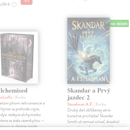
0,50 €
?
na sklade
lchemised
Skandar a Prvý
jazdec 2
enLinYu
| Kniha
etom plnom nekromancie a
Steadman A.F.
| Kniha
chýmie sa prehnala vojna.
Druhý diel obľúbenej série
dysi nádejná alchymistka
konečne prichádza! Skandar
lena sa stala väzenkyňou —
Smith už nemusí snívať, dosiahol
jnovou aj vlastnej mysle.
to, po čom odnepamäti túžil: