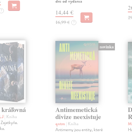
€
dní od vydania
2
?
14,44 €
2
16,99 €
?
novinka
 kráľovná
Antimemetická
D
divize neexistuje
R
 LJ
| Kniha
 Zajatkyňa.
qntm
| Kniha
Ma
ka.
Antimemy jsou entity, které
Ho