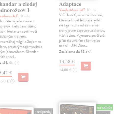
kandar a zlodej
Adaptace
ednorožcov 1
VanderMeer Jeff
| Kniha
V Oblasti X, záhadné divočině,
teadman A.F.
| Kniha
která se třicet let brání vydat
budnite na jednorožce z
svá tajemství a odráží marné
zprávok, tieto vám naženú
snahy jedné expedice za druhou,
rach! Postavte sa zoči-voči
vládne zima. Agentura pověřená
čakaným hrdinom,
jejím zkoumáním a kontrolou
ementálnej mágii, súbojom na
nad ní – Jižní Zóna…
lohe, prastarým tajomstvám a
Zasielame do 12 dní
vým jednorožcom. Skandar
ith chcel…
13,58 €
a sklade
?
14,00 €
?
5,42 €
5,90 €
?
na sklade
predpredaj