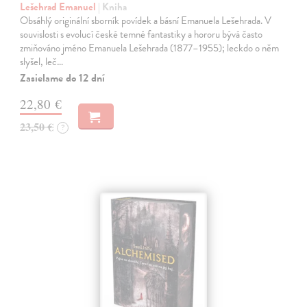
Lešehrad Emanuel
| Kniha
Obsáhlý originální sborník povídek a básní Emanuela Lešehrada. V
souvislosti s evolucí české temné fantastiky a hororu bývá často
zmiňováno jméno Emanuela Lešehrada (1877–1955); leckdo o něm
slyšel, leč…
Zasielame do 12 dní
22,80 €
23,50 €
?