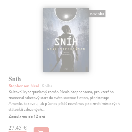
novinka
Sníh
Stephenson Neal
| Kniha
Kultovní kyberpunkový román Neala Stephensona, pro kterého
znamenal raketový start do světa science fiction, představuje
Ameriku takovou, jak ji (dnes ještě) neznáme: jako změť městských
státečků založených…
Zasielame do 12 dní
27,45 €