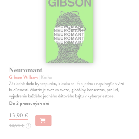
Neuromant
Gibson William
| Kniha
Základné dielo kyberpunku, klasika sci-fi a jedna z najsilnejších vízií
budúcnosti. Matrix je svet vo svete, globálny konsenzus, prelud,
vyjadrenie každého jedného dátového bajtu v kyberpriestore.
Do 3 pracovných dní
13,90 €
14,95 €
?