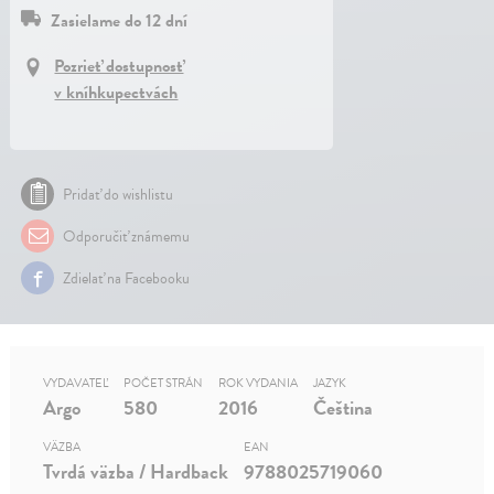
Zasielame do 12 dní
Pozrieť dostupnosť
v kníhkupectvách
Pridať do wishlistu
Odporučiť známemu
Zdielať na Facebooku
VYDAVATEĽ
POČET STRÁN
ROK VYDANIA
JAZYK
Argo
580
2016
Čeština
VÄZBA
EAN
Tvrdá väzba / Hardback
9788025719060