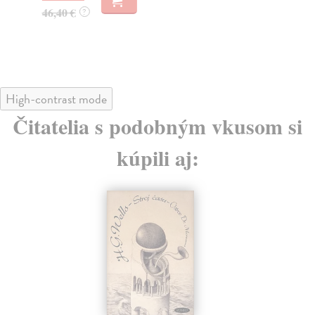
40
46,40 €
?
41
High-contrast mode
Čitatelia s podobným vkusom si
kúpili aj: