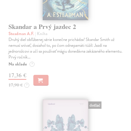
Skandar a Prvý jazdec 2
Steadman A.F.
| Kniha
Druhý diel obľúbenej série konečne prichádza! Skandar Smith už
nemusí snívať, dosiahol to, po čom odnepamäti túžil: Jazdí na
jednorožcovi a učí sa používať mágiu donedávna zakázaného elementu.
Prvý ročník…
Na sklade
?
17,36 €
17,90 €
?
dotlač