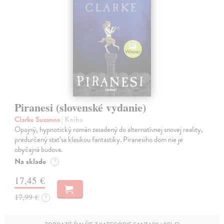
Piranesi (slovenské vydanie)
Clarke Susanna
| Kniha
Opojný, hypnotický román zasadený do alternatívnej snovej reality,
predurčený stať sa klasikou fantastiky. Piranesiho dom nie je
obyčajná budova.
Na sklade
?
17,45 €
17,99 €
?