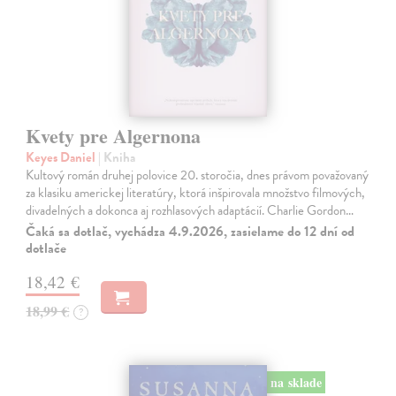
Kvety pre Algernona
Keyes Daniel
| Kniha
Kultový román druhej polovice 20. storočia, dnes právom považovaný
za klasiku americkej literatúry, ktorá inšpirovala množstvo filmových,
divadelných a dokonca aj rozhlasových adaptácií. Charlie Gordon…
Čaká sa dotlač, vychádza 4.9.2026, zasielame do 12 dní od
dotlače
18,42 €
18,99 €
?
na sklade