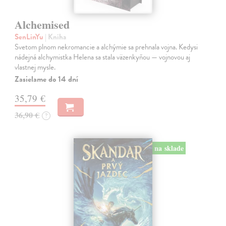
Alchemised
SenLinYu
| Kniha
Svetom plnom nekromancie a alchýmie sa prehnala vojna. Kedysi
nádejná alchymistka Helena sa stala väzenkyňou — vojnovou aj
vlastnej mysle.
Zasielame do 14 dní
35,79 €
36,90 €
?
na sklade