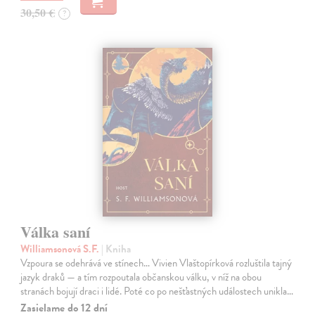
30,50 €
?
Válka saní
Williamsonová S.F.
| Kniha
Vzpoura se odehrává ve stínech… Vivien Vlaštopírková rozluštila tajný
jazyk draků — a tím rozpoutala občanskou válku, v níž na obou
stranách bojují draci i lidé. Poté co po nešťastných událostech unikla…
Zasielame do 12 dní