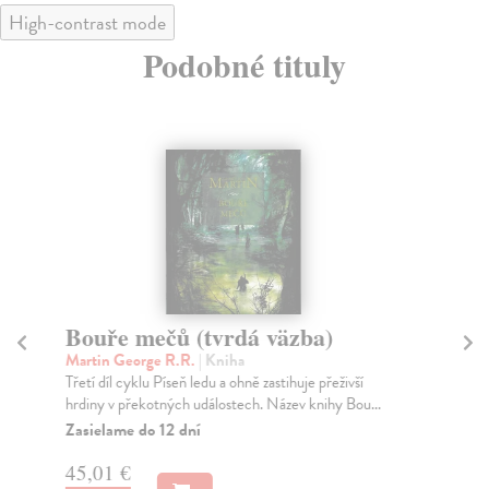
High-contrast mode
Podobné tituly
Bouře mečů (tvrdá väzba)
H
Martin George R.R.
| Kniha
Ma
Třetí díl cyklu Píseň ledu a ohně zastihuje přeživší
Záp
hrdiny v překotných událostech. Název knihy Bou...
seb
moc
Zasielame do 12 dní
Za
45,01 €