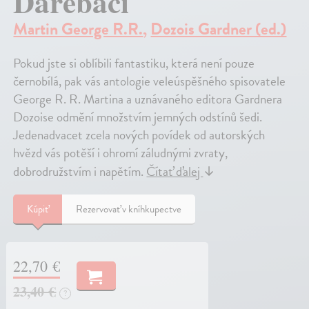
Darebáci
Martin George R.R.
,
Dozois Gardner (ed.)
Pokud jste si oblíbili fantastiku, která není pouze
černobílá, pak vás antologie veleúspěšného spisovatele
George R. R. Martina a uznávaného editora Gardnera
Dozoise odmění množstvím jemných odstínů šedi.
Jedenadvacet zcela nových povídek od autorských
hvězd vás potěší i ohromí záludnými zvraty,
dobrodružstvím i napětím.
Čítať ďalej
↓
Kúpiť
Rezervovať v kníhkupectve
22,70 €
23,40 €
?