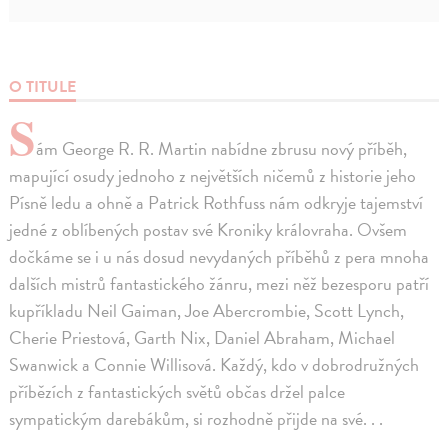
O TITULE
S
ám George R. R. Martin nabídne zbrusu nový příběh,
mapující osudy jednoho z největších ničemů z historie jeho
Písně ledu a ohně a Patrick Rothfuss nám odkryje tajemství
jedné z oblíbených postav své Kroniky královraha. Ovšem
dočkáme se i u nás dosud nevydaných příběhů z pera mnoha
dalších mistrů fantastického žánru, mezi něž bezesporu patří
kupříkladu Neil Gaiman, Joe Abercrombie, Scott Lynch,
Cherie Priestová, Garth Nix, Daniel Abraham, Michael
Swanwick a Connie Willisová. Každý, kdo v dobrodružných
příbězích z fantastických světů občas držel palce
sympatickým darebákům, si rozhodně přijde na své. . .