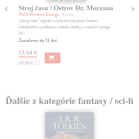
Stroj času / Ostrov Dr. Moreaua
M
Wells Herbert George
| Kniha
Do
„Stroj času" vypráví o krkolomné pouti časem
Dob
svérázného vynálezce a klade otázky o mezích vývoje
těž
lid...
Za
Zasielame do 12 dní
11
15,04 €
11
15,50 €
?
Ďalšie z kategórie fantasy / sci-fi