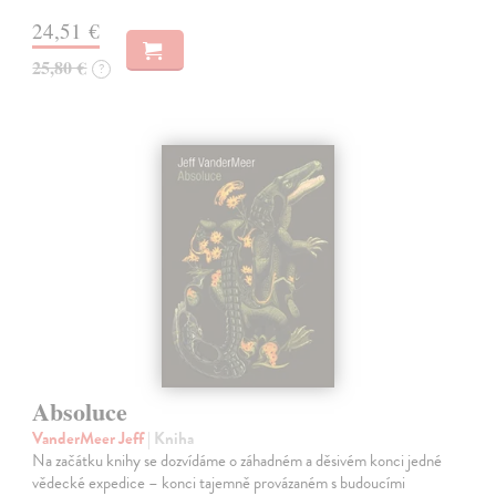
24,51 €
25,80 €
?
Absoluce
VanderMeer Jeff
| Kniha
Na začátku knihy se dozvídáme o záhadném a děsivém konci jedné
vědecké expedice – konci tajemně provázaném s budoucími