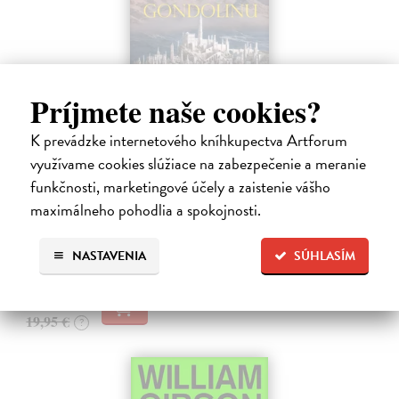
Príjmete naše cookies?
K prevádzke internetového kníhkupectva Artforum
Pád Gondolinu
využívame cookies slúžiace na zabezpečenie a meranie
Tolkien J.R.R.
| Kniha
funkčnosti, marketingové účely a zaistenie vášho
Legenda o páde Gondolinu hovorí o boji dvoch najväčších mocností
maximálneho pohodlia a spokojnosti.
sveta. Zlo predstavuje Morgoth, najhorší zo všetkých, vodca
obrovských armád, ktoré riadi zo svojej železnej pevnosti.
NASTAVENIA
SÚHLASÍM
Na sklade
?
18,55 €
19,95 €
?