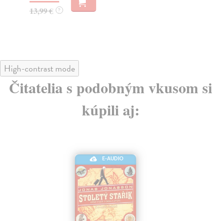
13,99 €
18
?
High-contrast mode
Čitatelia s podobným vkusom si
kúpili aj:
E-AUDIO