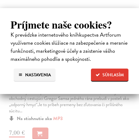
Príjmete naše cookies?
E-AUDIO
K prevádzke internetového kníhkupectva Artforum
využívame cookies slúžiace na zabezpečenie a meranie
funkčnosti, marketingové účely a zaistenie vášho
maximálneho pohodlia a spokojnosti.
NASTAVENIA
SÚHLASÍM
Premena
Franz Kafka
| Elektronická audiokniha
Notoricky známa poviedka Franza Kafku z roku 1915, v ktorej sa
obchodný cestujúci Gregor Samsa jedného rána prebudí v posteli ako
„odporný hmyz“.Je to príbeh premeny bez zľutovania či prílišného
súcitu…
Na stiahnutie ako
MP3
7,00 €