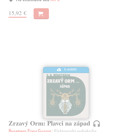
15,92 €
E-AUDIO
Zrzavý Orm: Plavci na západ
Bengtsson Frans Gunnar
| Elektronická audiokniha