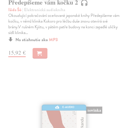
Předepíšeme vám kočku 2
Išida Šó
| Elektronická audiokniha
Okouzlující pokračování oceňované japonské knihy Předepíšeme vám
kočku, v němž klinika Kokoro pro léčbu duše znovu otevírá své
brány.V rušném Kjótu, v pátém patře budovy na konci zapadlé uličky
sídlí klinika…
Na stiahnutie ako
MP3
15,92 €
E-AUDIO
novinka