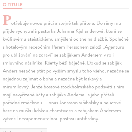
O TITULE
P
otřebuje novou práci a stejně tak přátele. Do rány mu
přijde vychytralá pastorka Johanna Kjellanderová, která se
kvůli svému ateistickému smýšlení ocitne na dlažbě. Společně
s hotelovým recepčním Perem Perssonem založí „Agenturu
pro ubližování na zdraví“ se zabijákem Andersem v roli
smluvního násilníka. Kšefty běží báječně. Dokud se zabiják
Anders nezačne ptát po vyšším smyslu toho všeho, nezačne se
najednou zajímat o boha a nezačne být laskavý a
mírumilovný. Jenže bossové stockholmského podsvětí s ním
mají nevyřízené účty a zabijáka Anderse i s jeho přáteli
pořádně zmáčknou… Jonas Jonasson si šibalsky a neuctivě
bere na mušku lidskou chamtivosti a zabijákem Andersem
vytvořil nezapomenutelnou postavu antihrdiny.