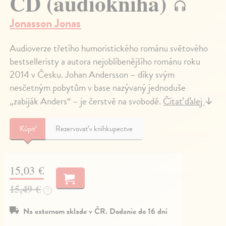
CD (audiokniha)
Jonasson Jonas
Audioverze třetího humoristického románu světového
bestselleristy a autora nejoblíbenějšího románu roku
2014 v Česku. Johan Andersson – díky svým
nesčetným pobytům v base nazývaný jednoduše
„zabiják Anders“ – je čerstvě na svobodě.
Čítať ďalej
↓
Kúpiť
Rezervovať v kníhkupectve
15,03 €
15,49 €
?
Na externom sklade v ČR. Dodanie do 16 dní