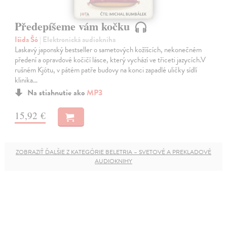
Předepíšeme vám kočku
Išida Šó
| Elektronická audiokniha
Laskavý japonský bestseller o sametových kožíšcích, nekonečném
předení a opravdové kočičí lásce, který vychází ve třiceti jazycích.V
rušném Kjótu, v pátém patře budovy na konci zapadlé uličky sídlí
klinika…
Na stiahnutie ako
MP3
15,92 €
ZOBRAZIŤ ĎALŠIE Z KATEGÓRIE BELETRIA – SVETOVÉ A PREKLADOVÉ
AUDIOKNIHY