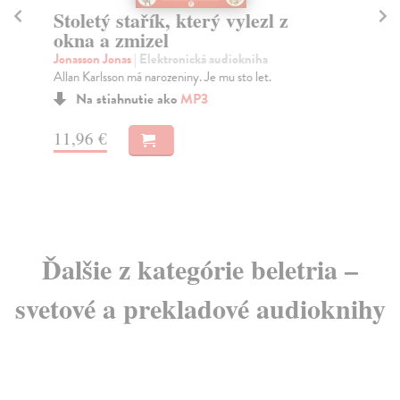
Stoletý stařík, který vylezl z
S
okna a zmizel
Jon
Nej
Jonasson Jonas
| Elektronická audiokniha
Sto
Allan Karlsson má narozeniny. Je mu sto let.
Na stiahnutie ako
MP3
13
11,96 €
Ďalšie z kategórie beletria –
svetové a prekladové audioknihy