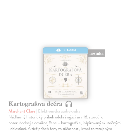
E-AUDIO
novinka
Kartografova dcéra
Marchant Clare
| Elektronická audiokniha
Nádherný historický príbeh odohrávajúci sa v 16. storočí o
pozoruhodnej a odvážnej žene – kartografke, inšpirovaný skutočnými
udalosťami. A tiež príbeh ženy zo súčasnosti, ktorá zo zatajeným