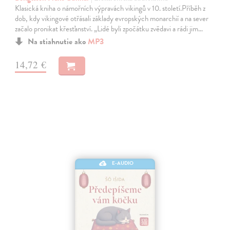
Klasická kniha o námořních výpravách vikingů v 10. století.Příběh z
dob, kdy vikingové otřásali základy evropských monarchií a na sever
začalo pronikat křesťanství. „Lidé byli zpočátku zvědavi a rádi jim…
Na stiahnutie ako
MP3
14,72 €
E-AUDIO