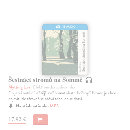
E-AUDIO
Šestnáct stromů na Sommě
Mytting Lars
| Elektronická audiokniha
Co je v životě důležitější než poznat vlastní kořeny? Edvard je chce
objevit, ale zároveň se obává toho, co se dozví.
Na stiahnutie ako
MP3
17,92 €