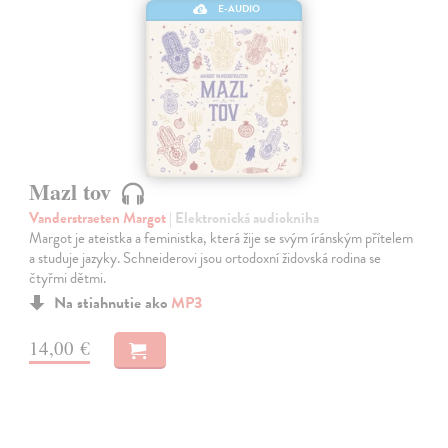
E-AUDIO
Mazl tov
Vanderstraeten Margot
| Elektronická audiokniha
Margot je ateistka a feministka, která žije se svým íránským přítelem
a studuje jazyky. Schneiderovi jsou ortodoxní židovská rodina se
čtyřmi dětmi.
Na stiahnutie ako
MP3
14,00 €