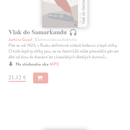
Vlak do Samarkandu
Jachina Guzel
| Elektronická audiokniha
Píše se rok 1923, v Rusku definitivně zvítězili bolševici a lepší zítřky.
O kolik lepší ty zítřky jsou, se na vlastní kůži může přesvědčit pět set
dětí od dvou do dvanácti let z kazaňských dětských domovů…
Na stiahnutie ako
MP3
21,12 €