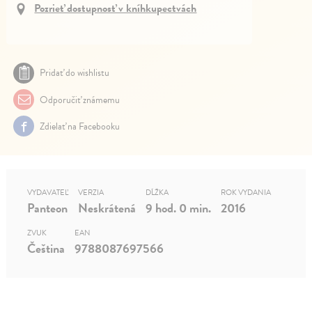
Pozrieť dostupnosť v kníhkupectvách
Pridať do wishlistu
Odporučiť známemu
Zdielať na Facebooku
VYDAVATEĽ
VERZIA
DĹŽKA
ROK VYDANIA
Panteon
Neskrátená
9 hod. 0 min.
2016
ZVUK
EAN
Čeština
9788087697566