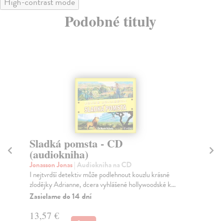
High-contrast mode
Podobné tituly
Sladká pomsta - CD
S
(audiokniha)
(
Jonasson Jonas
| Audiokniha na CD
Isa
I nejtvrdší detektiv může podlehnout kouzlu krásné
Exk
zlodějky Adrianne, dcera vyhlášené hollywoodské k...
3 
Zasielame do 14 dní
Za
13,57 €
18