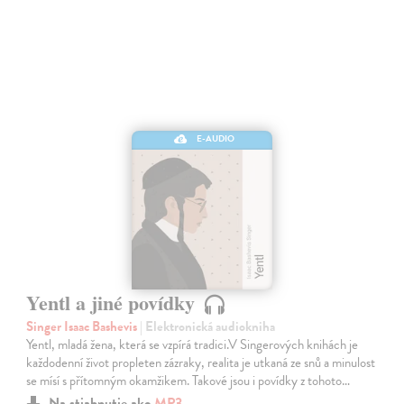
E-AUDIO
Yentl a jiné povídky
Singer Isaac Bashevis
| Elektronická audiokniha
Yentl, mladá žena, která se vzpírá tradici.V Singerových knihách je
každodenní život propleten zázraky, realita je utkaná ze snů a minulost
se mísí s přítomným okamžikem. Takové jsou i povídky z tohoto…
Na stiahnutie ako
MP3