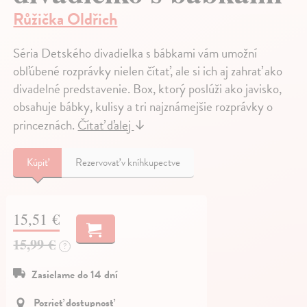
Růžička Oldřich
Séria Detského divadielka s bábkami vám umožní
obľúbené rozprávky nielen čítať, ale si ich aj zahrať ako
divadelné predstavenie. Box, ktorý poslúži ako javisko,
obsahuje bábky, kulisy a tri najznámejšie rozprávky o
princeznách.
Čítať ďalej
↓
Kúpiť
Rezervovať v kníhkupectve
15,51 €
15,99 €
?
Zasielame do 14 dní
Pozrieť dostupnosť