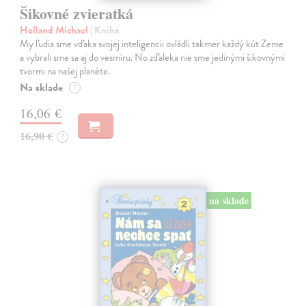
Šikovné zvieratká
Holland Michael
| Kniha
My ľudia sme vďaka svojej inteligencii ovládli takmer každý kút Zeme
a vybrali sme sa aj do vesmíru. No zďaleka nie sme jedinými šikovnými
tvormi na našej planéte.
Na sklade
?
16,06 €
16,90 €
?
na sklade