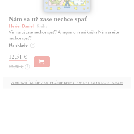
Nám sa už zase nechce spať
Hevier Daniel
| Kniha
Vám sa už zase nechce spať? A nepomohla ani knižka Nám sa ešte
nechce spať?
Na sklade
?
12,51 €
12,90 €
?
ZOBRAZIŤ ĎALŠIE Z KATEGÓRIE KNIHY PRE DETI OD 4 DO 6 ROKOV