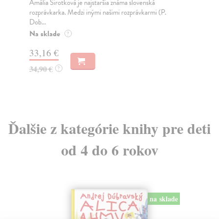
Amália Sirotková je najstaršia známa slovenská
Ves
rozprávkarka. Medzi inými našimi rozprávkarmi (P.
mal
Dob...
Do
Na sklade
?
7,
33,16 €
7,
34,90 €
?
Ďalšie z kategórie knihy pre deti
od 4 do 6 rokov
na sklade