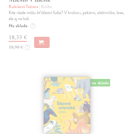
Kubišová Tatiana
| Kniha
Kde všade môžu žiť šťastní ľudia? V knižnici, pekárni, električke, lese,
ale aj na lodi.
Na sklade
?
18,33 €
18,90 €
?
na sklade