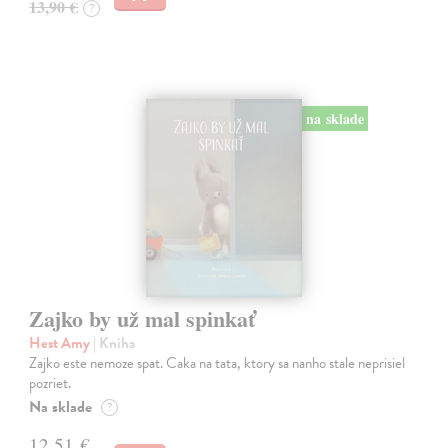
13,90 €
?
na sklade
Zajko by už mal spinkať
Hest Amy
| Kniha
Zajko este nemoze spat. Caka na tata, ktory sa nanho stale neprisiel
pozriet.
Na sklade
?
12,51 €