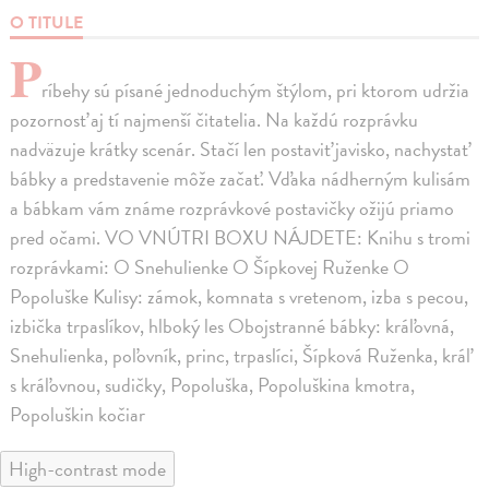
O TITULE
P
ríbehy sú písané jednoduchým štýlom, pri ktorom udržia
pozornosť aj tí najmenší čitatelia. Na každú rozprávku
nadväzuje krátky scenár. Stačí len postaviť javisko, nachystať
bábky a predstavenie môže začať. Vďaka nádherným kulisám
a bábkam vám známe rozprávkové postavičky ožijú priamo
pred očami. VO VNÚTRI BOXU NÁJDETE: Knihu s tromi
rozprávkami: O Snehulienke O Šípkovej Ruženke O
Popoluške Kulisy: zámok, komnata s vretenom, izba s pecou,
izbička trpaslíkov, hlboký les Obojstranné bábky: kráľovná,
Snehulienka, poľovník, princ, trpaslíci, Šípková Ruženka, kráľ
s kráľovnou, sudičky, Popoluška, Popoluškina kmotra,
Popoluškin kočiar
High-contrast mode