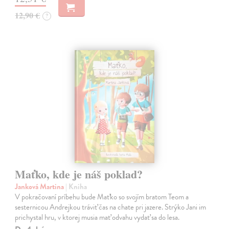
12,90 €
?
Maťko, kde je náš poklad?
Janková Martina
| Kniha
V pokračovaní príbehu bude Maťko so svojím bratom Teom a
sesternicou Andrejkou tráviť čas na chate pri jazere. Strýko Jani im
prichystal hru, v ktorej musia mať odvahu vydať sa do lesa.