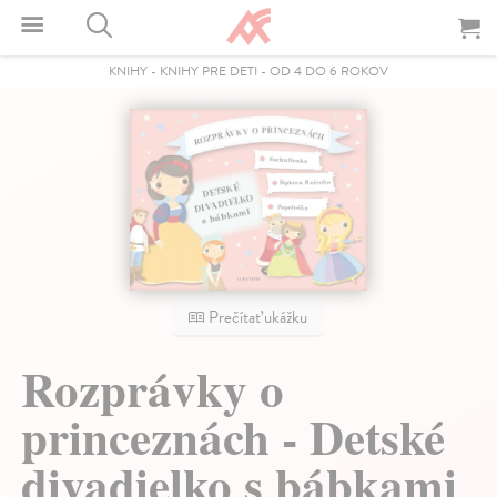
KNIHY
-
KNIHY PRE DETI
-
OD 4 DO 6 ROKOV
Prečítať ukážku
Rozprávky o
princeznách - Detské
divadielko s bábkami