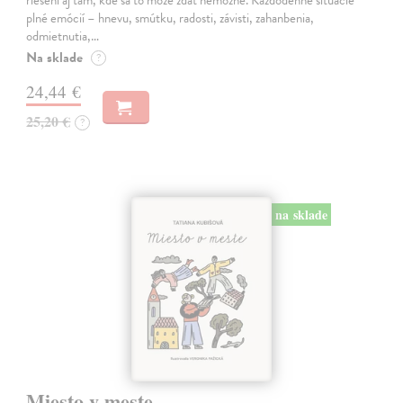
plné emócií – hnevu, smútku, radosti, závisti, zahanbenia,
odmietnutia,…
Na sklade
?
24,44 €
25,20 €
?
na sklade
Miesto v meste