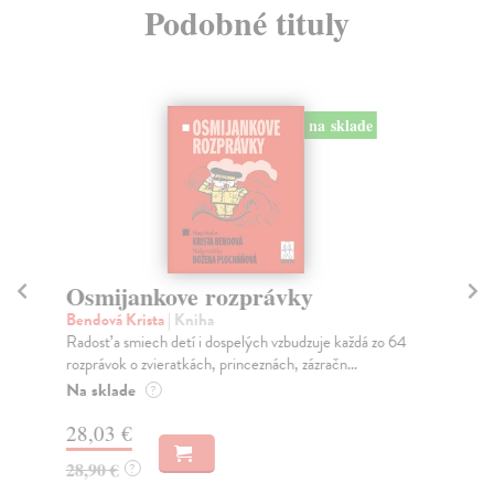
Podobné tituly
na sklade
Osmijankove rozprávky
H
Bendová Krista
| Kniha
Žáč
Radosť a smiech detí i dospelých vzbudzuje každá zo 64
Tri
rozprávok o zvieratkách, princeznách, zázračn...
obr
Na sklade
Do
?
28,03 €
18
28,90 €
19
?