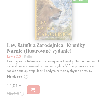
Lev, šatník a čarodejnica. Kroniky
Narnie (Ilustrované vydanie)
Lewis C.S.
| Kniha
Prečítajte si obľúbenú časť úspešnej série Kroniky Narnie: Lev, šatník
a čarodejnica v novom ilustrovanom vydaní. V Európe zúri vojna a
rodičia posielajú svoje deti z Londýna na vidiek, aby ich chránili…
Na sklade
?
12,04 €
12,95 €
?