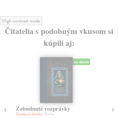
High-contrast mode
Čitatelia s podobným vkusom si
kúpili aj:
na sklade
Zabudnuté rozprávky
R
Sirotková Amália
| Kniha
kol