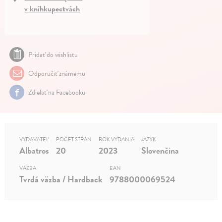
v kníhkupectvách
Pridať do wishlistu
Odporučiť známemu
Zdielať na Facebooku
VYDAVATEĽ
POČET STRÁN
ROK VYDANIA
JAZYK
Albatros
20
2023
Slovenčina
VÄZBA
EAN
Tvrdá väzba / Hardback
9788000069524