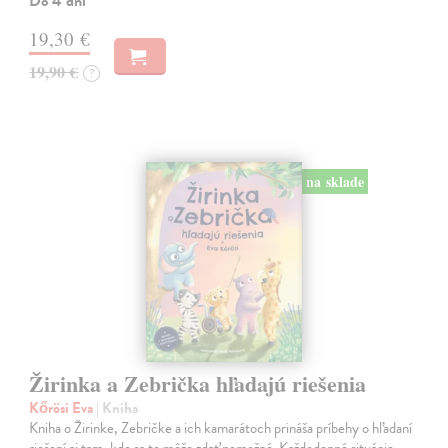
Do 4 dní
19,30 €
19,90 €
?
na sklade
Žirinka a Zebrička hľadajú riešenia
Kőrösi Eva
| Kniha
Kniha o Žirinke, Zebričke a ich kamarátoch prináša príbehy o hľadaní
riešení aj tam, kde sa to môže zdať nemožné. Každodenné situácie