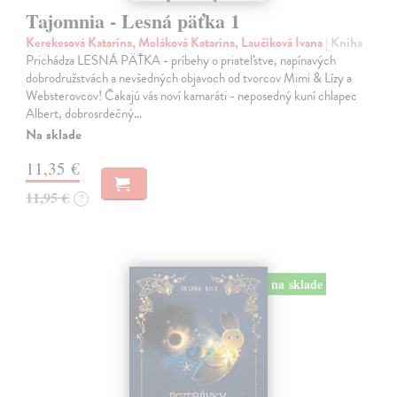
Tajomnia - Lesná päťka 1
Kerekesová Katarína, Moláková Katarína, Laučíková Ivana
| Kniha
Prichádza LESNÁ PÄŤKA - príbehy o priateľstve, napínavých
dobrodružstvách a nevšedných objavoch od tvorcov Mimi & Lízy a
Websterovcov! Čakajú vás noví kamaráti - neposedný kuní chlapec
Albert, dobrosrdečný…
Na sklade
11,35 €
11,95 €
?
na sklade