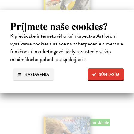
Príjmete naše cookies?
K prevádzke internetového kníhkupectva Artforum
Alica a hmyz
využívame cookies slúžiace na zabezpečenie a meranie
Dúbravský Andrej
| Kniha
funkčnosti, marketingové účely a zaistenie vášho
Alica je zvedavá mačka, ktorá býva so zvedavým Andrejom. Obaja sú
fascinovaní ríšou hmyzu.
maximálneho pohodlia a spokojnosti.
Na sklade
NASTAVENIA
SÚHLASÍM
28,03 €
28,90 €
?
na sklade