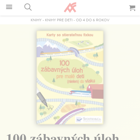
KNIHY
-
KNIHY PRE DETI
-
OD 4 DO 6 ROKOV
100 zábavných úloh