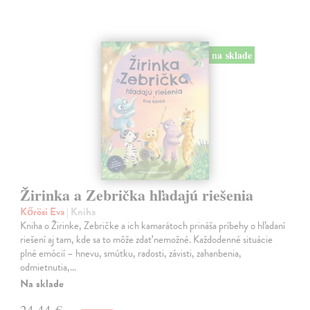
na sklade
Žirinka a Zebrička hľadajú riešenia
Kőrösi Eva
| Kniha
Kniha o Žirinke, Zebričke a ich kamarátoch prináša príbehy o hľadaní
riešení aj tam, kde sa to môže zdať nemožné. Každodenné situácie
plné emócií – hnevu, smútku, radosti, závisti, zahanbenia,
odmietnutia,…
Na sklade
24,44 €