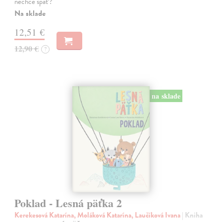
nechce spať?
Na sklade
12,51 €
12,90 €
?
na sklade
Poklad - Lesná päťka 2
Kerekesová Katarína, Moláková Katarína, Laučíková Ivana
| Kniha