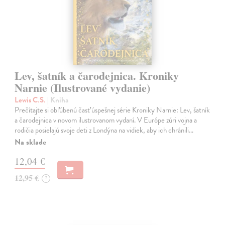
Lev, šatník a čarodejnica. Kroniky
Narnie (Ilustrované vydanie)
Lewis C.S.
| Kniha
Prečítajte si obľúbenú časť úspešnej série Kroniky Narnie: Lev, šatník
a čarodejnica v novom ilustrovanom vydaní. V Európe zúri vojna a
rodičia posielajú svoje deti z Londýna na vidiek, aby ich chránili…
Na sklade
12,04 €
12,95 €
?