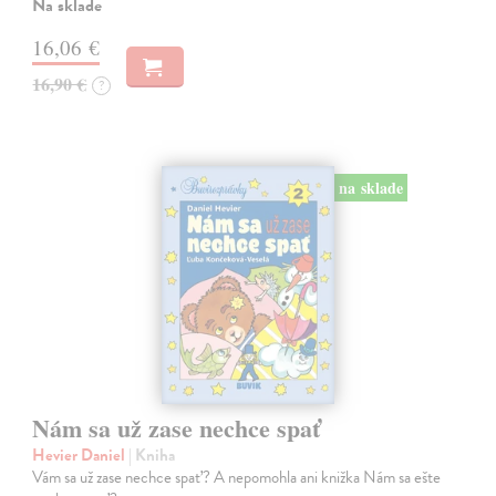
Na sklade
16,06 €
16,90 €
?
na sklade
Nám sa už zase nechce spať
Hevier Daniel
| Kniha
Vám sa už zase nechce spať? A nepomohla ani knižka Nám sa ešte