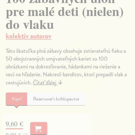
pre malé deti (nielen)
do vlaku
kolektív autorov
Táto škatuľka plná zábavy obsahuje zotierateľnú fixku a
50 obojstranných umývateľných kariet so 100
obrázkami na dokresľovanie, hádankami na riešenie a
vecí na hľadanie. Nakresli banditov, ktorí prepadli vlak a
cestujúcich.
Čítať ďalej
↓
Kúpiť
Rezervovať v kníhkupectve
9,60 €
9,90 €