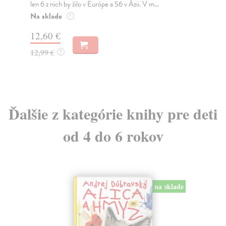
len 6 z nich by žilo v Európe a 56 v Ázii. V m...
Pre
sa 
Na sklade
?
Na
12,60 €
9,
12,99 €
?
9,
Ďalšie z kategórie knihy pre deti
od 4 do 6 rokov
na sklade