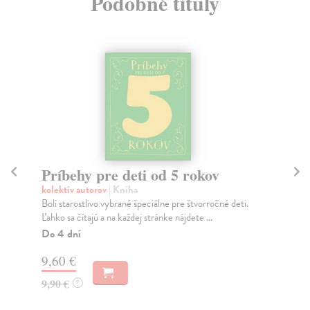
Podobné tituly
Príbehy pre deti od 5 rokov
Pr
kolektív autorov
| Kniha
kol
Boli starostlivo vybrané špeciálne pre štvorročné deti.
Bol
Ľahko sa čítajú a na každej stránke nájdete ...
Ľah
Do 4 dní
Do
9,60 €
9,
9,90 €
9,
?