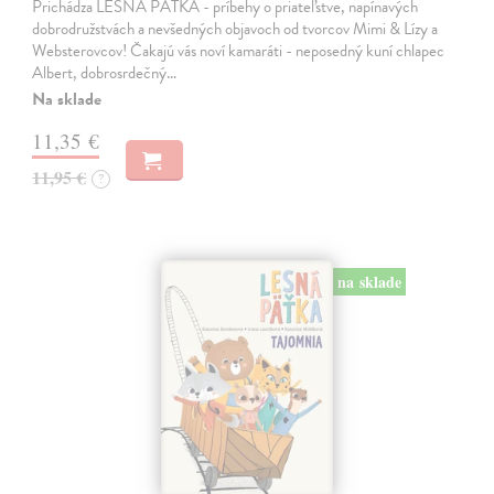
Prichádza LESNÁ PÄŤKA - príbehy o priateľstve, napínavých
dobrodružstvách a nevšedných objavoch od tvorcov Mimi & Lízy a
Websterovcov! Čakajú vás noví kamaráti - neposedný kuní chlapec
Albert, dobrosrdečný…
Na sklade
11,35 €
11,95 €
?
na sklade