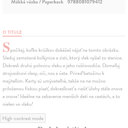
Mäkká väzba / Paperback
9788081079412
O TITULE
S
počítaj, koľko krúžkov dokážeš nájsť na tomto obrázku.
Sleduj zamotané koľajnice a zisti, ktorý vlak vyšiel zo stanice.
Dokresli druhú polovicu vlaku a jeho rušňovodiča. Domaľuj
strojvodcovi vlasy, oči, nos a ústa. Priraď batožinu k
majiteľom. Karty sú umývateľné, takže na ne možno
priloženou fixkou písať, dokresľovať a riešiť úlohy stále znova
a znova! Ideálne na zabavenie menších detí na cestách, a to
nielen vo vlaku!
High-contrast mode