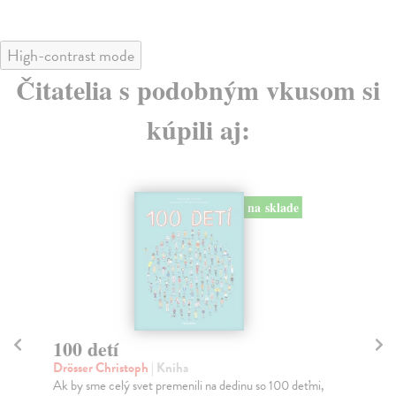
High-contrast mode
Čitatelia s podobným vkusom si
kúpili aj:
na sklade
100 detí
Pr
o
Drösser Christoph
| Kniha
Ak by sme celý svet premenili na dedinu so 100 deťmi,
kol