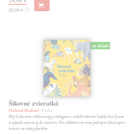
25,20 €
?
na sklade
Šikovné zvieratká
Holland Michael
| Kniha
My ľudia sme vďaka svojej inteligencii ovládli takmer každý kút Zeme
a vybrali sme sa aj do vesmíru. No zďaleka nie sme jedinými šikovnými
tvormi na našej planéte.