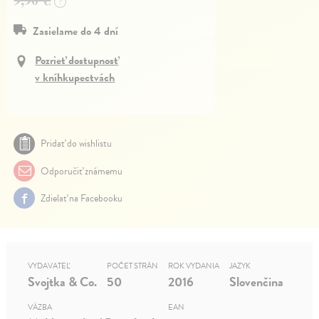
?
Zasielame do 4 dní
Pozrieť dostupnosť
v kníhkupectvách
Pridať do wishlistu
Odporučiť známemu
Zdielať na Facebooku
VYDAVATEĽ
POČET STRÁN
ROK VYDANIA
JAZYK
Svojtka & Co.
50
2016
Slovenčina
VÄZBA
EAN