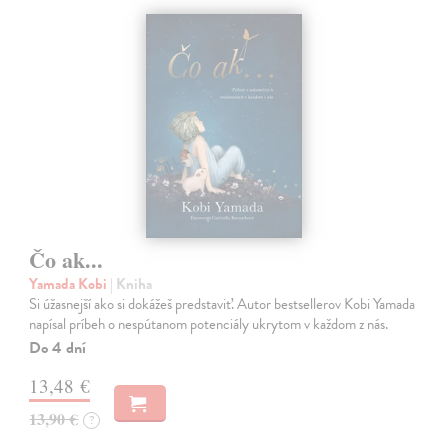
Čo ak...
Yamada Kobi
| Kniha
Si úžasnejší ako si dokážeš predstaviť. Autor bestsellerov Kobi Yamada
napísal príbeh o nespútanom potenciály ukrytom v každom z nás.
Do 4 dní
13,48 €
13,90 €
?