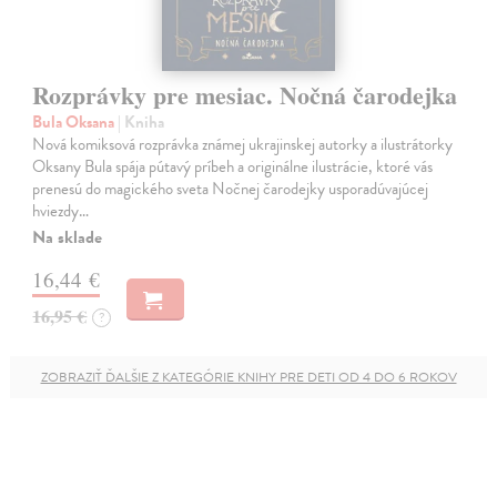
Rozprávky pre mesiac. Nočná čarodejka
Bula Oksana
| Kniha
Nová komiksová rozprávka známej ukrajinskej autorky a ilustrátorky
Oksany Bula spája pútavý príbeh a originálne ilustrácie, ktoré vás
prenesú do magického sveta Nočnej čarodejky usporadúvajúcej
hviezdy…
Na sklade
16,44 €
16,95 €
?
ZOBRAZIŤ ĎALŠIE Z KATEGÓRIE KNIHY PRE DETI OD 4 DO 6 ROKOV