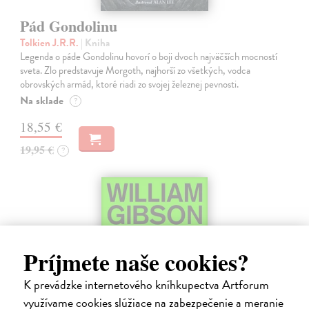
Pád Gondolinu
Tolkien J.R.R.
| Kniha
Legenda o páde Gondolinu hovorí o boji dvoch najväčších mocností
sveta. Zlo predstavuje Morgoth, najhorší zo všetkých, vodca
obrovských armád, ktoré riadi zo svojej železnej pevnosti.
Na sklade
?
18,55 €
19,95 €
?
Príjmete naše cookies?
K prevádzke internetového kníhkupectva Artforum
využívame cookies slúžiace na zabezpečenie a meranie