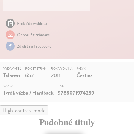
Pridať do wishlistu
Odporučiť známemu
Zdielať na Facebooku
VYDAVATEĽ
POČET STRÁN
ROK VYDANIA
JAZYK
Talpress
652
2011
Čeština
VÄZBA
EAN
Tvrdá väzba / Hardback
9788071974239
High-contrast mode
Podobné tituly