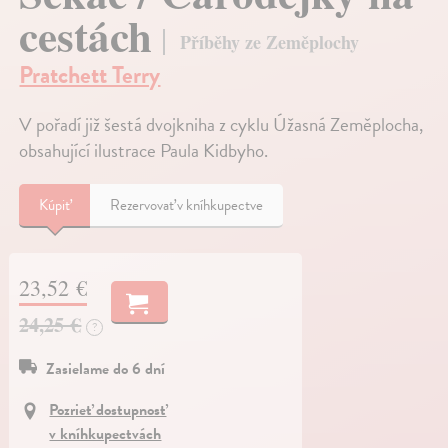
cestách
Příběhy ze Zeměplochy
Pratchett Terry
V pořadí již šestá dvojkniha z cyklu Úžasná Zeměplocha,
obsahující ilustrace Paula Kidbyho.
Kúpiť
Rezervovať v kníhkupectve
23,52 €
24,25 €
?
Zasielame do 6 dní
Pozrieť dostupnosť
v kníhkupectvách