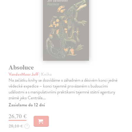
Absoluce
VanderMeer Jeff
| Kniha
Na začátku knihy se dozvídáme o záhadném a děsivém konci jedné
vědecké expedice – konci tajemně provázaném s budoucími
událostmi a s manipulativními praktikami tajemné státní agentury
známé jako Centrála.…
Zasielame do 12 dní
26,70 €
28,10 €
?