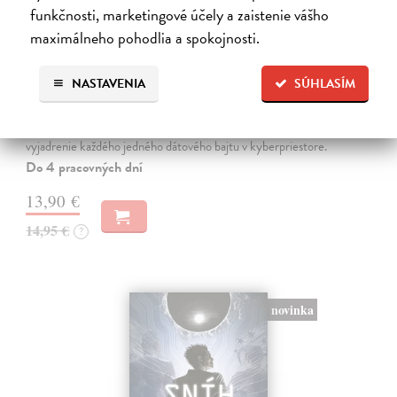
funkčnosti, marketingové účely a zaistenie vášho
maximálneho pohodlia a spokojnosti.
Neuromant
NASTAVENIA
SÚHLASÍM
Gibson William
| Kniha
Základné dielo kyberpunku, klasika sci-fi a jedna z najsilnejších vízií
budúcnosti. Matrix je svet vo svete, globálny konsenzus, prelud,
vyjadrenie každého jedného dátového bajtu v kyberpriestore.
Do 4 pracovných dní
13,90 €
14,95 €
?
novinka