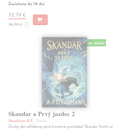
Zasielame do 14 dní
35,79 €
36,90 €
?
na sklade
Skandar a Prvý jazdec 2
Steadman A.F.
| Kniha
Druhý diel obľúbenej série konečne prichádza! Skandar Smith už