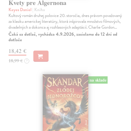
Kvety pre Algernona
Keyes Daniel
| Kniha
Kultový román druhej polovice 20. storočia, dnes právom považovaný
za klasiku americkej literatúry, ktorá inšpirovala množstvo filmových,
divadelných a dokonca aj rozhlasových adaptácií. Charlie Gordon…
Čaká sa dotlač, vychádza 4.9.2026, zasielame do 12 dní od
dotlače
18,42 €
18,99 €
?
na sklade