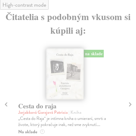
High-contrast mode
Čitatelia s podobným vkusom si
kúpili aj:
na sklade
Cesta do raja
C
Jarjabková Garajová Patrícia
| Kniha
Ve
„Cesta do Raja“ je intímna kniha o umieraní, smrti a
Pro
živote, ktorý pokračuje inak, než sme zvyknutí....
skr
Na sklade
Za
?