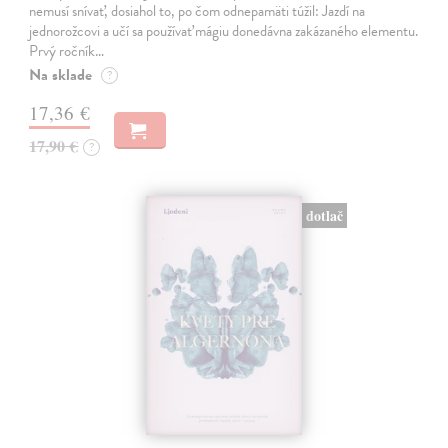
nemusí snívať, dosiahol to, po čom odnepamäti túžil: Jazdí na
jednorožcovi a učí sa používať mágiu donedávna zakázaného elementu.
Prvý ročník…
Na sklade
?
17,36 €
17,90 €
?
dotlač