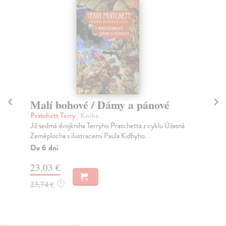
Malí bohové / Dámy a pánové
Ot
Pratchett Terry
| Kniha
Pra
Již sedmá dvojkniha Terryho Pratchetta z cyklu Úžasná
Již
Zeměplocha s ilustracemi Paula Kidbyho.
Ze
Do 6 dní
Do
23,03 €
27
23,74 €
28
?