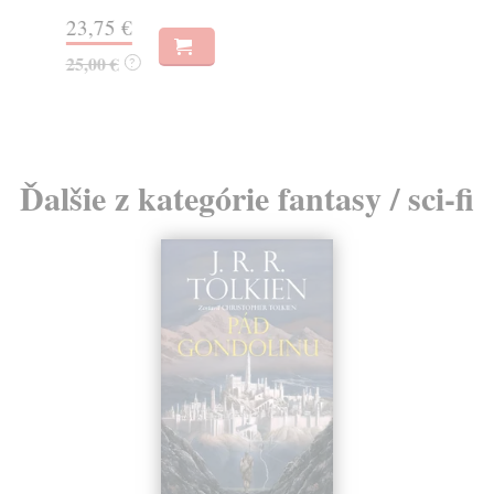
23,75 €
11
25,00 €
11
?
Ďalšie z kategórie fantasy / sci-fi