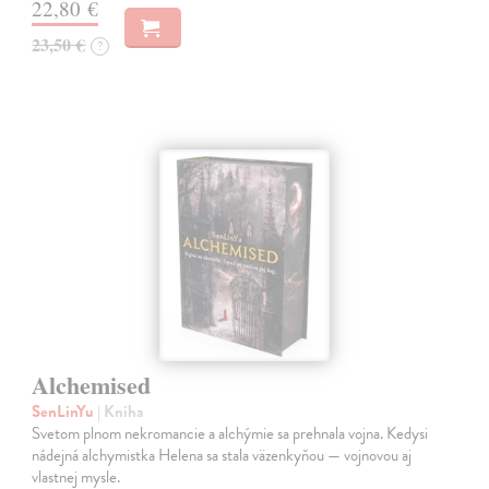
22,80 €
23,50 €
?
Alchemised
SenLinYu
| Kniha
Svetom plnom nekromancie a alchýmie sa prehnala vojna. Kedysi
nádejná alchymistka Helena sa stala väzenkyňou — vojnovou aj
vlastnej mysle.