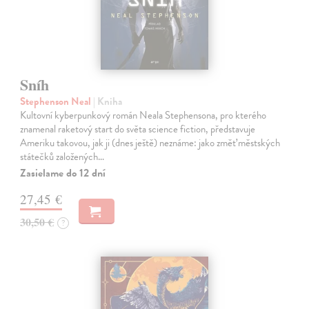
Sníh
Stephenson Neal
| Kniha
Kultovní kyberpunkový román Neala Stephensona, pro kterého
znamenal raketový start do světa science fiction, představuje
Ameriku takovou, jak ji (dnes ještě) neznáme: jako změť městských
státečků založených…
Zasielame do 12 dní
27,45 €
30,50 €
?