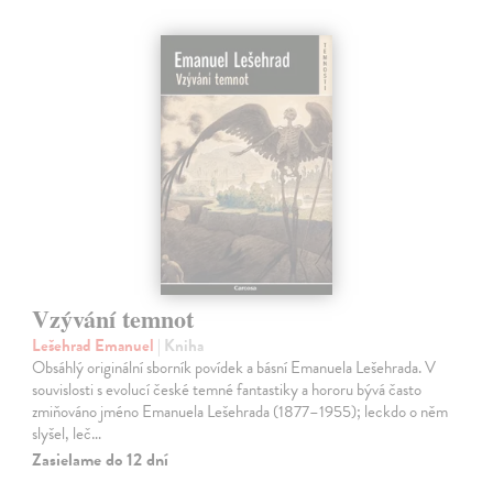
Vzývání temnot
Lešehrad Emanuel
| Kniha
Obsáhlý originální sborník povídek a básní Emanuela Lešehrada. V
souvislosti s evolucí české temné fantastiky a hororu bývá často
zmiňováno jméno Emanuela Lešehrada (1877–1955); leckdo o něm
slyšel, leč…
Zasielame do 12 dní