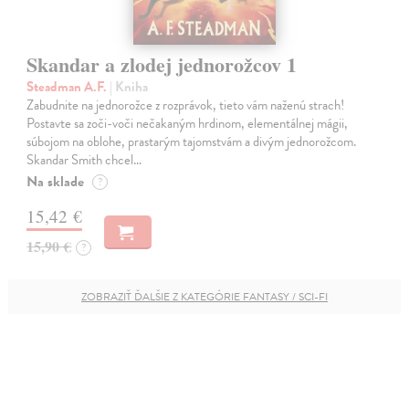
Skandar a zlodej jednorožcov 1
Steadman A.F.
| Kniha
Zabudnite na jednorožce z rozprávok, tieto vám naženú strach!
Postavte sa zoči-voči nečakaným hrdinom, elementálnej mágii,
súbojom na oblohe, prastarým tajomstvám a divým jednorožcom.
Skandar Smith chcel…
Na sklade
?
15,42 €
15,90 €
?
ZOBRAZIŤ ĎALŠIE Z KATEGÓRIE FANTASY / SCI-FI