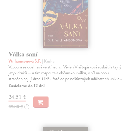
Válka saní
Williamsonová S.F.
| Kniha
Vzpoura se odehrává ve stínech… Vivien Vlaštopírková rozluštila tajný
jazyk draků — a tím rozpoutala občanskou válku, v níž na obou
stranách bojují draci i lidé. Poté co po nešťastných událostech unikla…
Zasielame do 12 dní
24,51 €
25,80 €
?