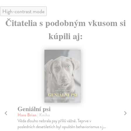
High-contrast mode
Čitatelia s podobným vkusom si
kúpili aj:
Geniální psi
D
Hare Brian
| Kniha
Rad
Věda dlouho nebrala psy příliš vážně. Teprve v
Jak
posledních desetiletích byl opuštěn behaviorismus s j...
pod