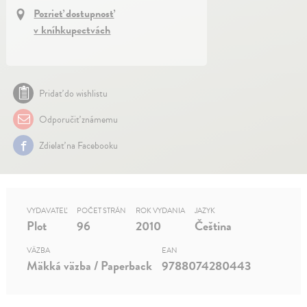
Pozrieť dostupnosť
v kníhkupectvách
Pridať do wishlistu
Odporučiť známemu
Zdielať na Facebooku
VYDAVATEĽ
POČET STRÁN
ROK VYDANIA
JAZYK
Plot
96
2010
Čeština
VÄZBA
EAN
Mäkká väzba / Paperback
9788074280443