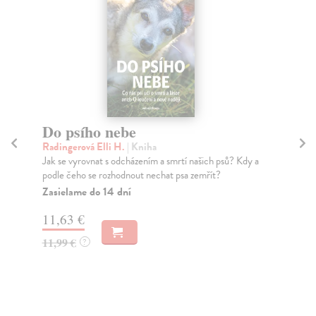
Do psího nebe
Št
Radingerová Elli H.
| Kniha
Ru
Jak se vyrovnat s odcházením a smrtí našich psů? Kdy a
Ště
podle čeho se rozhodnout nechat psa zemřít?
jak
Zasielame do 14 dní
Za
11,63 €
7,
11,99 €
7,
?