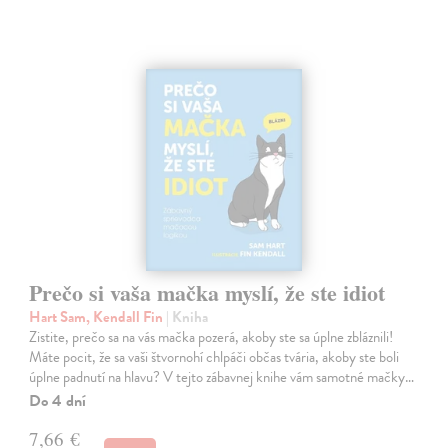
Prečo si vaša mačka myslí, že ste idiot
Hart Sam, Kendall Fin
| Kniha
Zistite, prečo sa na vás mačka pozerá, akoby ste sa úplne zbláznili!
Máte pocit, že sa vaši štvornohí chlpáči občas tvária, akoby ste boli
úplne padnutí na hlavu? V tejto zábavnej knihe vám samotné mačky…
Do 4 dní
7,66 €