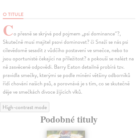
O TITULE
C
o přesně se skrývá pod pojmem „psí dominance“?,
Skutečně musí majitel psovi dominovat? či Snaží se nás psi
cílevědomě sesadit z vůdčího postavení ve smečce, nebo to
jsou oportunisté čekající na příležitost? a pokouší se nalézt na
ně zasvěcené odpovědi. Barry Eaton detailně probírá tzv.
pravidla smečky, kterými se podle mínění většiny odborníků
řídí chování našich psů, a porovnává je s tím, co se skutečně
děje ve smečkách divoce žijících vlků.
High-contrast mode
Podobné tituly