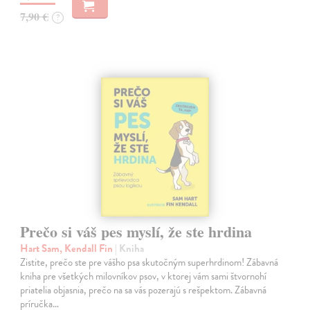
7,90 €
?
Prečo si váš pes myslí, že ste hrdina
Hart Sam, Kendall Fin
| Kniha
Zistite, prečo ste pre vášho psa skutočným superhrdinom! Zábavná
kniha pre všetkých milovníkov psov, v ktorej vám sami štvornohí
priatelia objasnia, prečo na sa vás pozerajú s rešpektom. Zábavná
príručka…