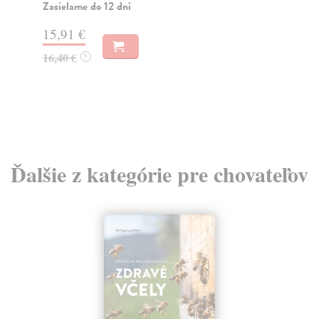
Zasielame do 12 dní
Za
15,91 €
11
16,40 €
11
?
Ďalšie z kategórie pre chovateľov