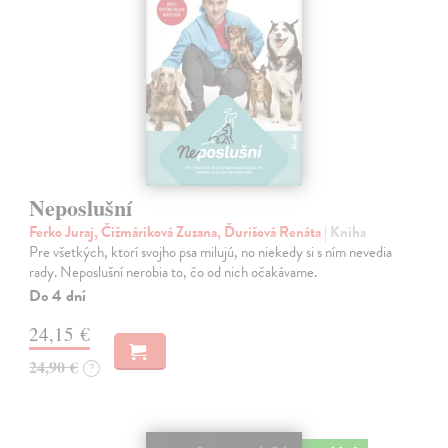
Neposlušní
Ferko Juraj, Čižmáriková Zuzana, Ďurišová Renáta
| Kniha
Pre všetkých, ktorí svojho psa milujú, no niekedy si s ním nevedia
rady. Neposlušní nerobia to, čo od nich očakávame.
Do 4 dní
24,15 €
24,90 €
?