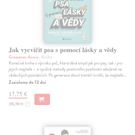
Jak vycvičit psa s pomocí lásky a vědy
Grossman Annie
| Kniha
Konečně kniha o výcviku psů, která dává smysl jak pro psy, tak i pro
jejich majitele – a využívá metody pozitivního posilování založené na
vědeckých poznatcích. Po generace slavní trenéři tvrdili, že majitelé…
Zasielame do 12 dní
17,75 €
18,30 €
?