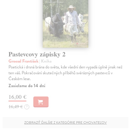
Pastevcovy zápisky 2
Groessl František
| Kniha
Poetická i drsná brána do světa, kde všední den vypadá úplně jinak než
ten váš. Pokračování skutečných příběhů svérázných pastevců v
Českém lese.
Zasielame do 14 dní
16,00 €
16,49 €
?
ZOBRAZIŤ ĎALŠIE Z KATEGÓRIE PRE CHOVATEĽOV