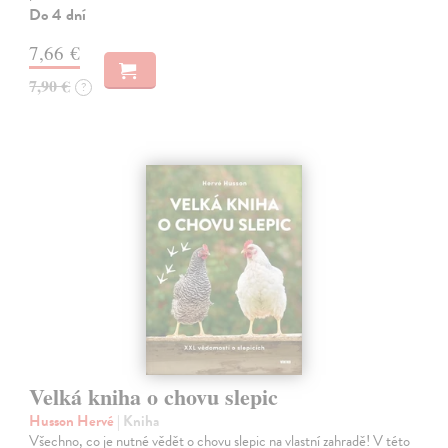
Do 4 dní
7,66 €
7,90 €
?
Velká kniha o chovu slepic
Husson Hervé
| Kniha
Všechno, co je nutné vědět o chovu slepic na vlastní zahradě! V této