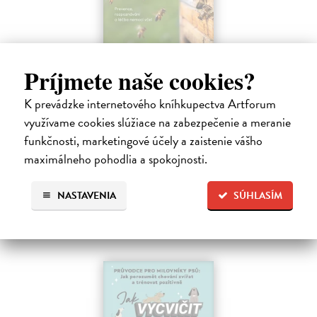
Zdravé včely - příručka pro chovatele
Príjmete naše cookies?
Ritter Wolfgang
| Kniha
K prevádzke internetového kníhkupectva Artforum
Toto zásadní dílo bylo výrazně rozšířeno o množství barevných
fotografií a přehledných grafik a kompletně přepracováno podle
využívame cookies slúžiace na zabezpečenie a meranie
nejnovějších poznatků praxe i současného stavu výzkumu. Biologie i
funkčnosti, marketingové účely a zaistenie vášho
chov včely…
maximálneho pohodlia a spokojnosti.
Zasielame do 14 dní
19,39 €
NASTAVENIA
SÚHLASÍM
19,99 €
?