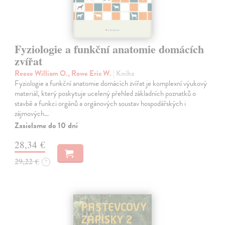
Fyziologie a funkční anatomie domácích
zvířat
Reece William O., Rowe Eric W.
| Kniha
Fyziologie a funkční anatomie domácích zvířat je komplexní výukový
materiál, který poskytuje ucelený přehled základních poznatků o
stavbě a funkci orgánů a orgánových soustav hospodářských i
zájmových…
Zasielame do 10 dní
28,34 €
29,22 €
?