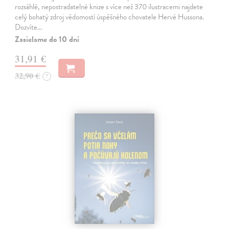
rozsáhlé, nepostradatelné knize s více než 370 ilustracemi najdete
celý bohatý zdroj vědomostí úspěšného chovatele Hervé Hussona.
Dozvíte…
Zasielame do 10 dní
31,91 €
32,90 €
?