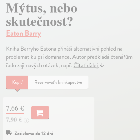
Mýtus, nebo
skutečnost?
Eaton Barry
Kniha Barryho Eatona přináší alternativní pohled na
problematiku psí dominance. Autor předkládá čtenářům
řadu zajímavých otázek, např.
Čítať ďalej
↓
Kúpiť
Rezervovať v kníhkupectve
7,66 €
7,90 €
?
Zasielame do 12 dní