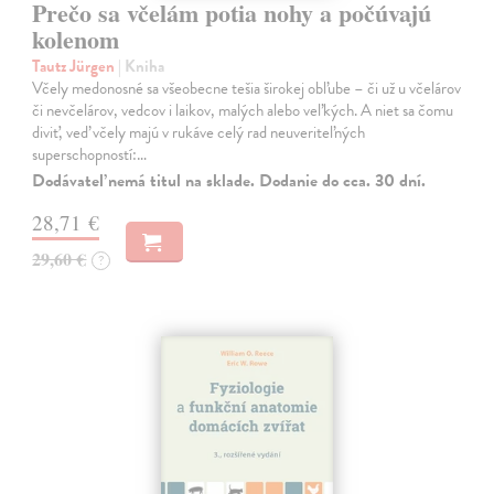
Prečo sa včelám potia nohy a počúvajú
kolenom
Tautz Jürgen
| Kniha
Včely medonosné sa všeobecne tešia širokej obľube – či už u včelárov
či nevčelárov, vedcov i laikov, malých alebo veľkých. A niet sa čomu
diviť, veď včely majú v rukáve celý rad neuveriteľných
superschopností:…
Dodávateľ nemá titul na sklade. Dodanie do cca. 30 dní.
28,71 €
29,60 €
?