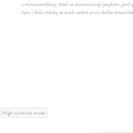
s mimozemšťany, kteří se dorozumívají jazykem, jenž 
tyto i další otázky se snaží nalézt první sbírka americ
High-contrast mode