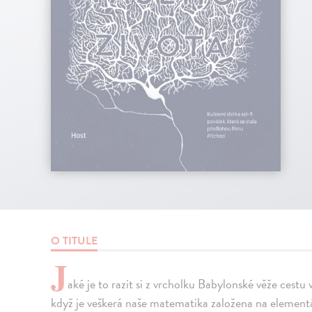
O TITULE
J
aké je to razit si z vrcholku Babylonské věže cest
když je veškerá naše matematika založena na elementá