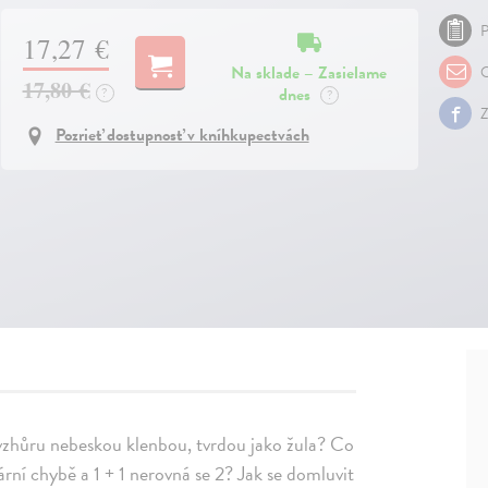
P
17,27 €
Na sklade – Zasielame
O
17,80 €
dnes
?
?
Z
Pozrieť dostupnosť v kníhkupectvách
u vzhůru nebeskou klenbou, tvrdou jako žula? Co
rní chybě a 1 + 1 nerovná se 2? Jak se domluvit