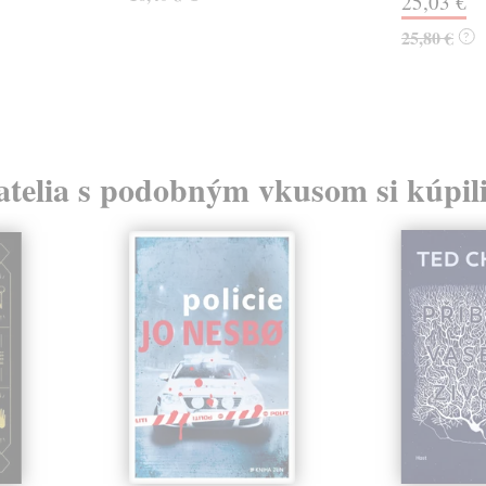
25,03 €
25,80 €
?
atelia s podobným vkusom si kúpili