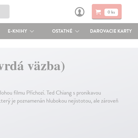
0 ks
E-KNIHY
OSTATNÉ
DAROVACIE KARTY
tvrdá väzba)
dlohou filmu Příchozí. Ted Chiang s pronikavou
 který je poznamenán hlubokou nejistotou, ale zároveň