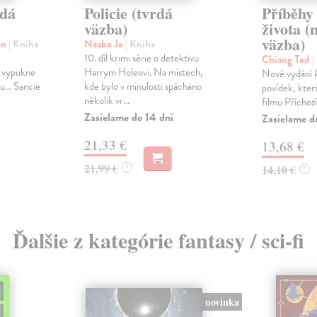
rdá
Policie (tvrdá
Příběhy
väzba)
života 
väzba)
on
| Kniha
Nesbo Jo
| Kniha
10. díl krimi série o detektivu
Chiang Ted
|
í vypukne
Harrym Holeovi. Na místech,
Nové vydání ku
itu… Sancie
kde bylo v minulosti spácháno
povídek, která
několik vr...
filmu Příchozí
Zasielame do 14 dní
Zasielame d
21,33 €
13,68 €
21,99 €
?
14,10 €
?
Ďalšie z kategórie fantasy / sci-fi
novinka