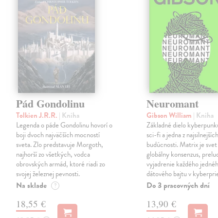
Pád Gondolinu
Neuromant
Tolkien J.R.R.
| Kniha
Gibson William
| Kniha
Legenda o páde Gondolinu hovorí o
Základné dielo kyberpunku
boji dvoch najväčších mocností
sci-fi a jedna z najsilnejších
sveta. Zlo predstavuje Morgoth,
budúcnosti. Matrix je svet
najhorší zo všetkých, vodca
globálny konsenzus, prelu
obrovských armád, ktoré riadi zo
vyjadrenie každého jedné
svojej železnej pevnosti.
dátového bajtu v kyberpri
Na sklade
Do 3 pracovných dní
?
18,55 €
13,90 €