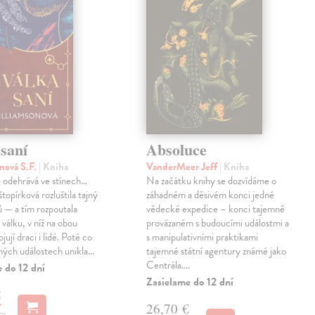
saní
Absoluce
nová S.F.
| Kniha
VanderMeer Jeff
| Kniha
 odehrává ve stínech…
Na začátku knihy se dozvídáme o
topírková rozluštila tajný
záhadném a děsivém konci jedné
ů — a tím rozpoutala
vědecké expedice – konci tajemně
válku, v níž na obou
provázaném s budoucími událostmi a
jují draci i lidé. Poté co
s manipulativními praktikami
ných událostech unikla…
tajemné státní agentury známé jako
Centrála.…
 do 12 dní
Zasielame do 12 dní
€
26,70 €