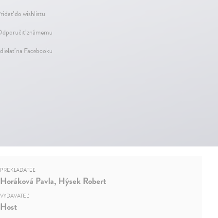
ridať do wishlistu
dporučiť známemu
dielať na Facebooku
PREKLADATEĽ
Horáková Pavla, Hýsek Robert
VYDAVATEĽ
Host