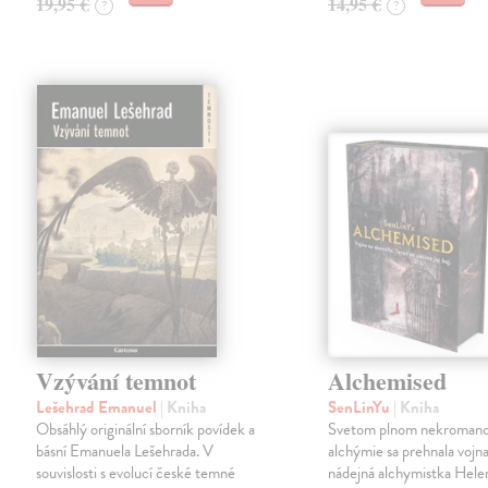
19,95 €
14,95 €
?
?
Vzývání temnot
Alchemised
Lešehrad Emanuel
| Kniha
SenLinYu
| Kniha
Obsáhlý originální sborník povídek a
Svetom plnom nekromanc
básní Emanuela Lešehrada. V
alchýmie sa prehnala vojna
souvislosti s evolucí české temné
nádejná alchymistka Helen