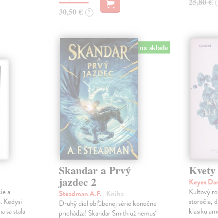
25,80 €
30,50 €
?
na sklade
Skandar a Prvý
Kvety
jazdec 2
Keyes Da
ie a
Kultový ro
Steadman A.F.
| Kniha
. Kedysi
storočia, 
Druhý diel obľúbenej série konečne
a sa stala
klasiku am
prichádza! Skandar Smith už nemusí