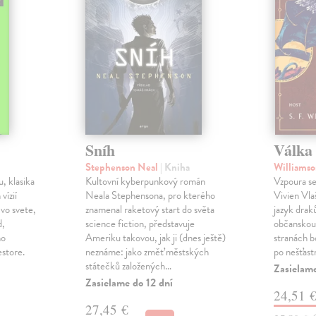
Sníh
Válka 
Stephenson Neal
| Kniha
Williamso
, klasika
Kultovní kyberpunkový román
Vzpoura se
 vízií
Neala Stephensona, pro kterého
Vivien Vlaš
 vo svete,
znamenal raketový start do světa
jazyk drak
d,
science fiction, představuje
občanskou 
ho
Ameriku takovou, jak ji (dnes ještě)
stranách bo
estore.
neznáme: jako změť městských
po nešťast
státečků založených…
Zasielame
Zasielame do 12 dní
24,51 
27,45 €