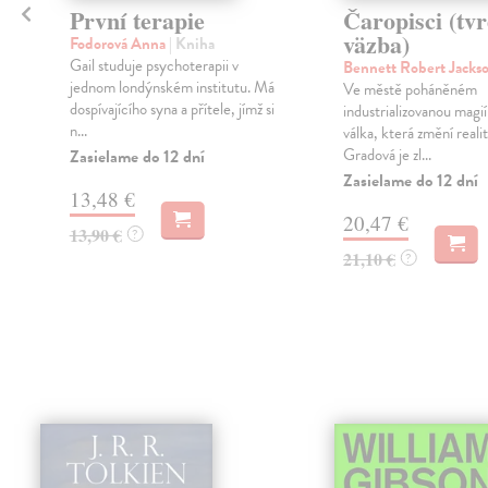
První terapie
Čaropisci (tv
väzba)
Fodorová Anna
| Kniha
Gail studuje psychoterapii v
Bennett Robert Jacks
jednom londýnském institutu. Má
Ve městě poháněném
dospívajícího syna a přítele, jímž si
industrializovanou magi
n...
válka, která změní real
Gradová je zl...
Zasielame do 12 dní
Zasielame do 12 dní
13,48 €
20,47 €
13,90 €
?
21,10 €
?