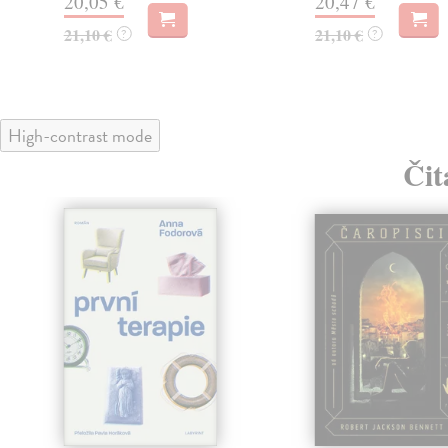
20,05 €
20,47 €
21,10 €
21,10 €
?
?
High-contrast mode
Čit