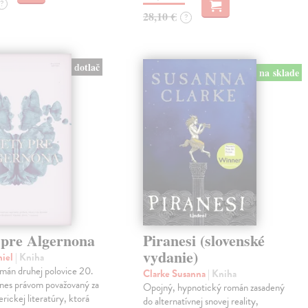
?
28,10 €
?
dotlač
na sklade
 pre Algernona
Piranesi (slovenské
vydanie)
niel
| Kniha
mán druhej polovice 20.
Clarke Susanna
| Kniha
dnes právom považovaný za
Opojný, hypnotický román zasadený
erickej literatúry, ktorá
do alternatívnej snovej reality,