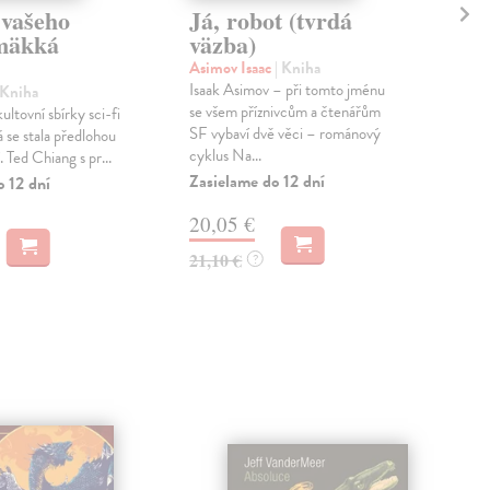
 vašeho
Já, robot (tvrdá
Na
(mäkká
väzba)
vä
Asimov Isaac
| Kniha
Ste
Isaak Asimov – při tomto jménu
Půvo
 Kniha
se všem příznivcům a čtenářům
fasc
ltovní sbírky sci-fi
SF vybaví dvě věci – románový
se n
 se stala předlohou
cyklus Na...
zapo
. Ted Chiang s pr...
Zasielame do 12 dní
Zas
o 12 dní
20,05 €
20
21,10 €
21,
?