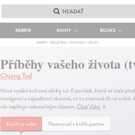
REBRÍK
KNIHY
BOOKS
KNIHY
-
BELETRIA
-
FANTASY / SCI-FI
Příběhy vašeho života (
Chiang Ted
Nové vydání kultovní sbírky sci-fi povídek, která se stala pře
inteligencí a nápaditostí zkoumá, co to znamená žít ve světě,
nás naplňuje nekonečným úžasem.
Čítať ďalej
↓
Kúpiť
na webe
Rezervovať v kníhkupectve