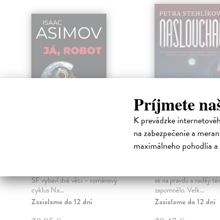
Príjmete na
K prevádzke internetové
Já, robot (tvrdá
Naslouchač (t
na zabezpečenie a merani
väzba)
väzba)
maximálneho pohodlia a 
Asimov Isaac
| Kniha
Stehlíková Petra
| Kni
Isaak Asimov – při tomto jménu
Původní česká fantasy z
se všem příznivcům a čtenářům
fascinujícího temného s
SF vybaví dvě věci – románový
se na pravdu a naději t
cyklus Na...
zapomnělo. Velk...
Zasielame do 12 dní
Zasielame do 12 dní