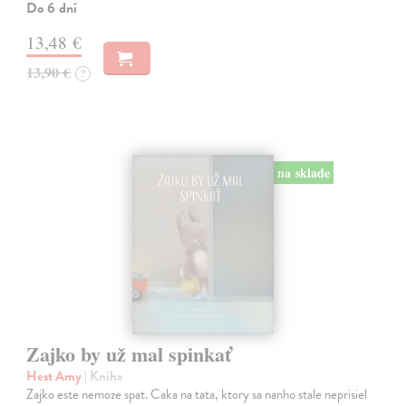
Do 6 dní
13,48 €
13,90 €
?
na sklade
Zajko by už mal spinkať
Hest Amy
| Kniha
Zajko este nemoze spat. Caka na tata, ktory sa nanho stale neprisiel