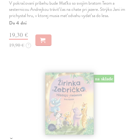
V pokračovaní príbehu bude Maťko so svojím bratom Teom a
sesternicou Andrejkou tráviť čas na chate pri jazere. Strýko Jani im
prichystal hru, v ktorej musia mať odvahu vydať sa do lesa.
Do 4 dní
19,30 €
19,90 €
?
na sklade