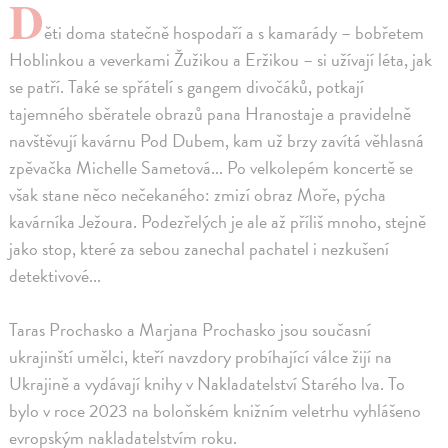
D
ěti doma statečně hospodaří a s kamarády – bobřetem
Hoblinkou a veverkami Žužikou a Eržikou – si užívají léta, jak
se patří. Také se spřátelí s gangem divočáků, potkají
tajemného sběratele obrazů pana Hranostaje a pravidelně
navštěvují kavárnu Pod Dubem, kam už brzy zavítá věhlasná
zpěvačka Michelle Sametová... Po velkolepém koncertě se
však stane něco nečekaného: zmizí obraz Moře, pýcha
kavárníka Ježoura. Podezřelých je ale až příliš mnoho, stejně
jako stop, které za sebou zanechal pachatel i nezkušení
detektivové...
Taras Prochasko a Marjana Prochasko jsou současní
ukrajinští umělci, kteří navzdory probíhající válce žijí na
Ukrajině a vydávají knihy v Nakladatelství Starého lva. To
bylo v roce 2023 na boloňském knižním veletrhu vyhlášeno
evropským nakladatelstvím roku.