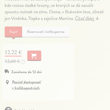
kde rostou sladké hrozny, ze kterých se dá nasušit
spoustu rozinek na zimu. Doma, v Bukovém lese, zůstali
jen Vrněnka, Tlapka a zaječice Martina.
Čítať ďalej
↓
Kúpiť
Rezervovať v kníhkupectve
12,22 €
12,60 €
?
Zasielame do 12 dní
Pozrieť dostupnosť
v kníhkupectvách