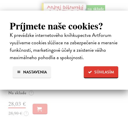
na sklade
Príjmete naše cookies?
K prevádzke internetového kníhkupectva Artforum
využívame cookies slúžiace na zabezpečenie a meranie
funkčnosti, marketingové účely a zaistenie vášho
maximálneho pohodlia a spokojnosti.
Alica a hmyz
NASTAVENIA
SÚHLASÍM
Dúbravský Andrej
| Kniha
Alica je zvedavá mačka, ktorá býva so zvedavým Andrejom. Obaja sú
fascinovaní ríšou hmyzu.
Na sklade
?
28,03 €
28,90 €
?