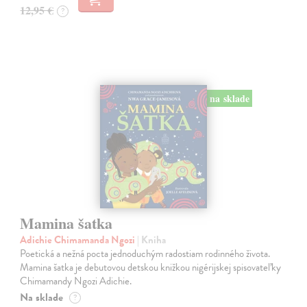
12,95 €
?
na sklade
Mamina šatka
Adichie Chimamanda Ngozi
| Kniha
Poetická a nežná pocta jednoduchým radostiam rodinného života.
Mamina šatka je debutovou detskou knižkou nigérijskej spisovateľky
Chimamandy Ngozi Adichie.
Na sklade
?