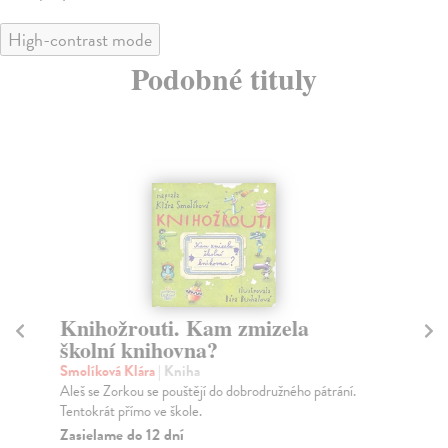
High-contrast mode
Podobné tituly
Knihožrouti. Kam zmizela
K
školní knihovna?
Št
Hlo
Smolíková Klára
| Kniha
svě
Aleš se Zorkou se pouštějí do dobrodružného pátrání.
Tentokrát přímo ve škole.
Na
Zasielame do 12 dní