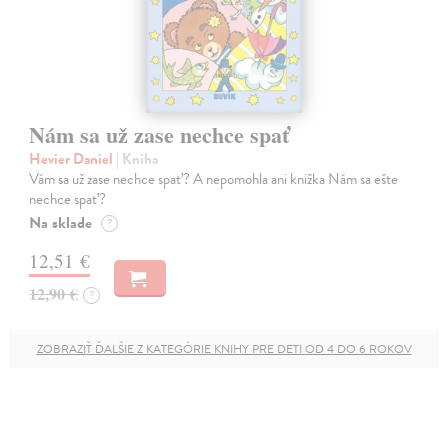
Nám sa už zase nechce spať
Hevier Daniel
| Kniha
Vám sa už zase nechce spať? A nepomohla ani knižka Nám sa ešte
nechce spať?
Na sklade
?
12,51 €
12,90 €
?
ZOBRAZIŤ ĎALŠIE Z KATEGÓRIE KNIHY PRE DETI OD 4 DO 6 ROKOV