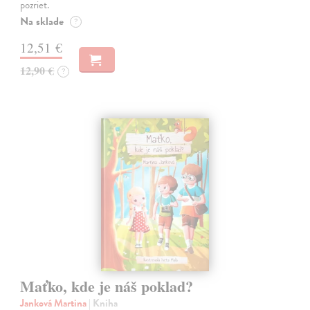
pozriet.
Na sklade
?
12,51 €
12,90 €
?
Maťko, kde je náš poklad?
Janková Martina
| Kniha