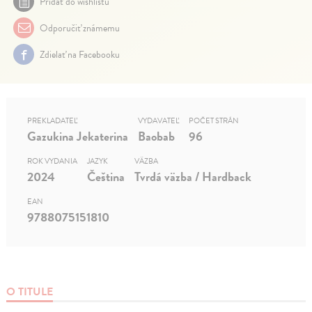
Pridať do wishlistu
Odporučiť známemu
Zdielať na Facebooku
PREKLADATEĽ
VYDAVATEĽ
POČET STRÁN
Gazukina Jekaterina
Baobab
96
ROK VYDANIA
JAZYK
VÄZBA
2024
Čeština
Tvrdá väzba / Hardback
EAN
9788075151810
O TITULE