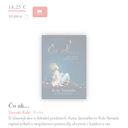
14,25 €
15,00 €
?
Čo ak...
Yamada Kobi
| Kniha
Si úžasnejší ako si dokážeš predstaviť. Autor bestsellerov Kobi Yamada
napísal príbeh o nespútanom potenciály ukrytom v každom z nás.