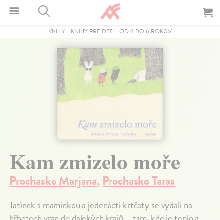
KNIHY
-
KNIHY PRE DETI
-
OD 4 DO 6 ROKOV
Kam zmizelo moře
Prochasko Marjana
,
Prochasko Taras
Tatínek s maminkou a jedenácti krtčaty se vydali na
hřbetech vran do dalekých krajů – tam, kde je teplo a