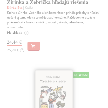
Žirinka a Zebrička hľadajú riešenia
Kőrösi Eva
| Kniha
Kniha o Žirinke, Zebričke a ich kamarátoch prináša príbehy o hľadaní
riešení aj tam, kde sa to môže zdať nemožné. Každodenné situácie
plné emócií – hnevu, smútku, radosti, závisti, zahanbenia,
odmietnutia,…
Na sklade
?
24,44 €
25,20 €
?
na sklade