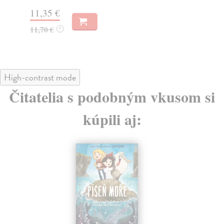
16
11,35 €
17
11,70 €
?
High-contrast mode
Čitatelia s podobným vkusom si
kúpili aj: