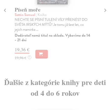
Píseň moře
T
Sattin Samuel
| Kniha
Ja
NECHTE SE PÍSNÍ TULENÍ VÍLY PŘENÉST DO
Tat
SVĚTA IRSKÝCH MÝTŮ! Je tomu již šest let, co
Jan
jejich maminka ...
je...
Dodávateľ nemá titul na sklade. Vybavíme do 14
Za
- 21 dní
15
19,36 €
16
19,96 €
?
Ďalšie z kategórie knihy pre deti
od 4 do 6 rokov