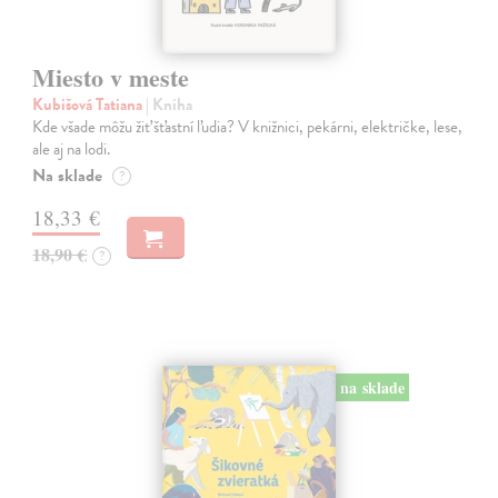
Miesto v meste
Kubišová Tatiana
| Kniha
Kde všade môžu žiť šťastní ľudia? V knižnici, pekárni, električke, lese,
ale aj na lodi.
Na sklade
?
18,33 €
18,90 €
?
na sklade