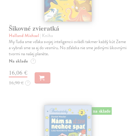
Šikovné zvieratká
Holland Michael
| Kniha
My ľudia sme vďaka svojej inteligencii ovládli takmer každý kút Zeme
a vybrali sme sa aj do vesmíru. No zďaleka nie sme jedinými šikovnými
tvormi na našej planéte.
Na sklade
?
16,06 €
16,90 €
?
na sklade