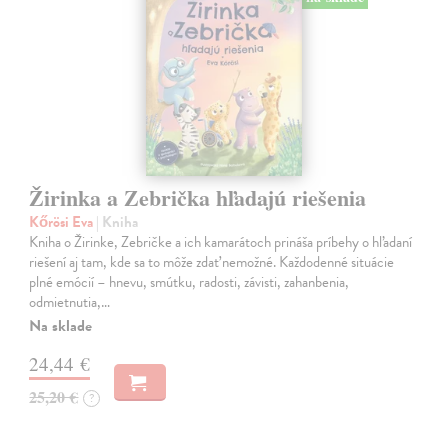
Žirinka a Zebrička hľadajú riešenia
Kőrösi Eva
| Kniha
Kniha o Žirinke, Zebričke a ich kamarátoch prináša príbehy o hľadaní
riešení aj tam, kde sa to môže zdať nemožné. Každodenné situácie
plné emócií – hnevu, smútku, radosti, závisti, zahanbenia,
odmietnutia,…
Na sklade
24,44 €
25,20 €
?