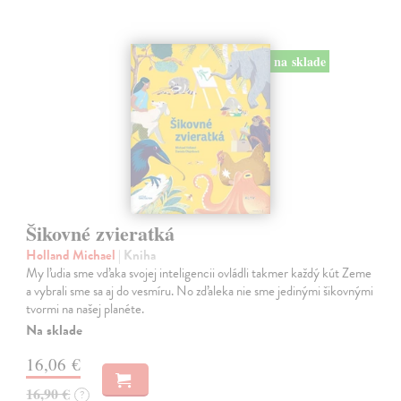
na sklade
Šikovné zvieratká
Holland Michael
| Kniha
My ľudia sme vďaka svojej inteligencii ovládli takmer každý kút Zeme
a vybrali sme sa aj do vesmíru. No zďaleka nie sme jedinými šikovnými
tvormi na našej planéte.
Na sklade
16,06 €
16,90 €
?