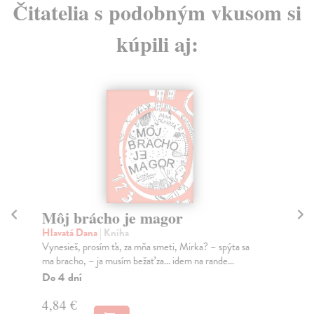
Čitatelia s podobným vkusom si
kúpili aj:
Môj brácho je magor
N
Hlavatá Dana
| Kniha
Hl
Vynesieš, prosím ťa, za mňa smeti, Mirka? – spýta sa
Nor
ma bracho, – ja musím bežať za... idem na rande...
býv
Do 4 dní
Za
4,84 €
10