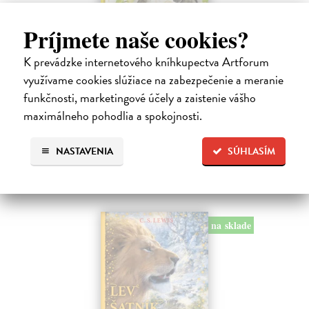
Alica a hmyz
Príjmete naše cookies?
Dúbravský Andrej
| Kniha
K prevádzke internetového kníhkupectva Artforum
Alica je zvedavá mačka, ktorá býva so zvedavým Andrejom. Obaja sú
fascinovaní ríšou hmyzu.
využívame cookies slúžiace na zabezpečenie a meranie
Na sklade
funkčnosti, marketingové účely a zaistenie vášho
maximálneho pohodlia a spokojnosti.
28,03 €
28,90 €
?
NASTAVENIA
SÚHLASÍM
na sklade