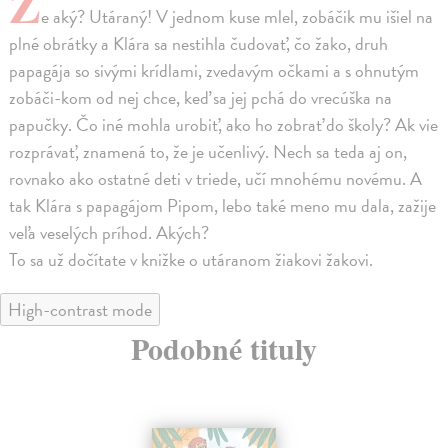
Ž
e aký? Utáraný! V jednom kuse mlel, zobáčik mu išiel na
plné obrátky a Klára sa nestihla čudovať, čo žako, druh
papagája so sivými krídlami, zvedavým očkami a s ohnutým
zobáči-kom od nej chce, keď sa jej pchá do vrecúška na
papučky. Čo iné mohla urobiť, ako ho zobrať do školy? Ak vie
rozprávať, znamená to, že je učenlivý. Nech sa teda aj on,
rovnako ako ostatné deti v triede, učí mnohému novému. A
tak Klára s papagájom Pipom, lebo také meno mu dala, zažije
veľa veselých príhod. Akých?
To sa už dočítate v knižke o utáranom žiakovi žakovi.
High-contrast mode
Podobné tituly