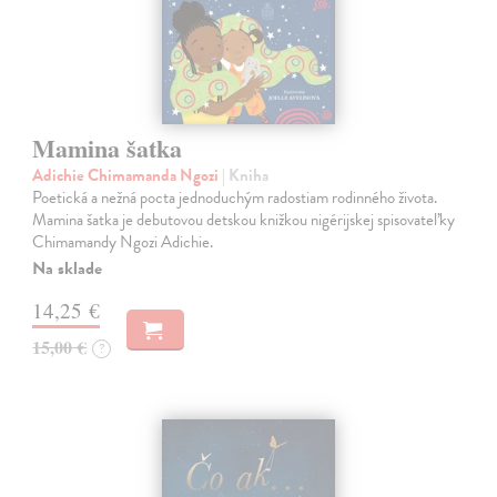
Mamina šatka
Adichie Chimamanda Ngozi
| Kniha
Poetická a nežná pocta jednoduchým radostiam rodinného života.
Mamina šatka je debutovou detskou knižkou nigérijskej spisovateľky
Chimamandy Ngozi Adichie.
Na sklade
14,25 €
15,00 €
?