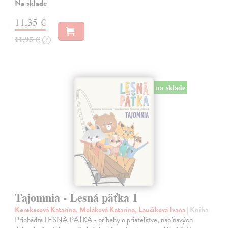
Na sklade
11,35 €
11,95 €
?
na sklade
Tajomnia - Lesná päťka 1
Kerekesová Katarína, Moláková Katarína, Laučíková Ivana
| Kniha
Prichádza LESNÁ PÄŤKA - príbehy o priateľstve, napínavých