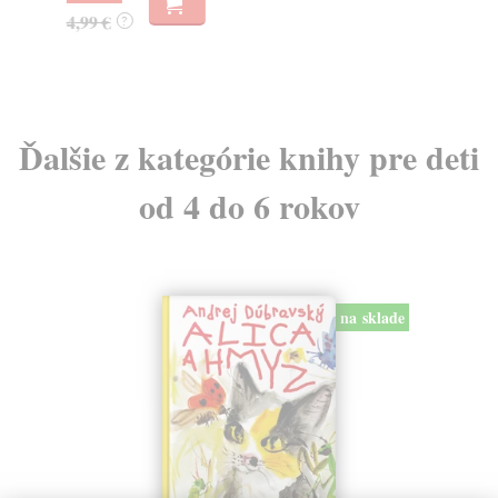
4,99 €
10
?
Ďalšie z kategórie knihy pre deti
od 4 do 6 rokov
na sklade