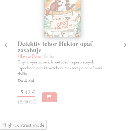
Detektív tchor Hektor opäť
De
zasahuje
ďa
Hlavatá Dana
| Kniha
Hl
Chýr o vyšetrovacích metódach a prevratných
Det
úspechoch detektíva tchora Hektora pri odhaľovaní
na 
zločin...
Do
Do 4 dní
15
15,42 €
15
15,90 €
?
High-contrast mode