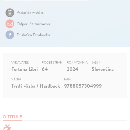
Pridať do wishlistu
Odporučiť známemu
Zdielať na Facebooku
VYDAVATEĽ
POČET STRÁN
ROK VYDANIA
JAZYK
Fortuna Libri
64
2024
Slovenčina
VÄZBA
EAN
Tvrdá väzba / Hardback
9788057304999
O TITULE