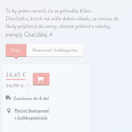
To by jeden neveril, čo sa prihodilo Kláre.
Dievčatku, ktoré má stále dobrú náladu, sa cestou do
školy priplietol do cesty, vlastne priletel z oblohy,
papagáj.
Čítať ďalej
↓
Kúpiť
Rezervovať v kníhkupectve
14,45 €
14,90 €
?
Zasielame do 4 dní
Pozrieť dostupnosť
v kníhkupectvách