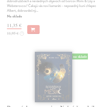
dobrodružstvách a nevšedných objavoch od tvorcov Mimi & Lízy a
Websterovcov! Čakajú vás noví kamaráti - neposedný kuní chlapec
Albert, dobrosrdečný…
Na sklade
11,35 €
11,95 €
?
na sklade