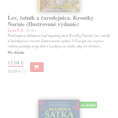
Lev, šatník a čarodejnica. Kroniky
Narnie (Ilustrované vydanie)
Lewis C.S.
| Kniha
Prečítajte si obľúbenú časť úspešnej série Kroniky Narnie: Lev, šatník
a čarodejnica v novom ilustrovanom vydaní. V Európe zúri vojna a
rodičia posielajú svoje deti z Londýna na vidiek, aby ich chránili…
Na sklade
12,04 €
12,95 €
?
na sklade