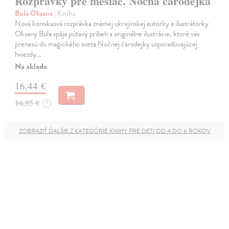
Rozprávky pre mesiac. Nočná čarodejka
Bula Oksana
| Kniha
Nová komiksová rozprávka známej ukrajinskej autorky a ilustrátorky
Oksany Bula spája pútavý príbeh a originálne ilustrácie, ktoré vás
prenesú do magického sveta Nočnej čarodejky usporadúvajúcej
hviezdy…
Na sklade
16,44 €
16,95 €
?
ZOBRAZIŤ ĎALŠIE Z KATEGÓRIE KNIHY PRE DETI OD 4 DO 6 ROKOV