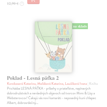
12,90 €
?
na sklade
Poklad - Lesná päťka 2
Kerekesová Katarína, Moláková Katarína, Laučíková Ivana
| Kniha
Prichádza LESNÁ PÄŤKA - príbehy o priateľstve, napínavých
dobrodružstvách a nevšedných objavoch od tvorcov Mimi & Lízy a
Websterovcov! Čakajú vás noví kamaráti - neposedný kuní chlapec
Albert, dobrosrdečný…