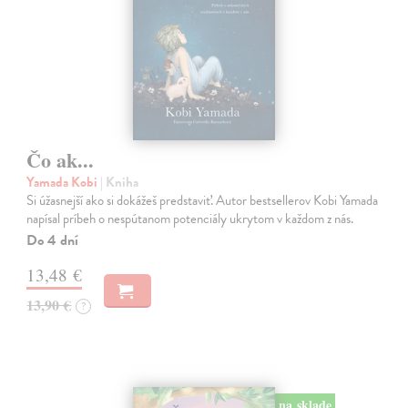
Čo ak...
Yamada Kobi
| Kniha
Si úžasnejší ako si dokážeš predstaviť. Autor bestsellerov Kobi Yamada
napísal príbeh o nespútanom potenciály ukrytom v každom z nás.
Do 4 dní
13,48 €
13,90 €
?
na sklade