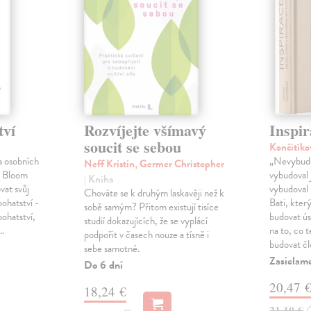
tví
Rozvíjejte všímavý
Inspir
soucit se sebou
Končitíko
a osobních
„Nevybudo
Neff Kristin, Germer Christopher
l Bloom
vybudoval 
| Kniha
vat svůj
vybudoval 
Chováte se k druhým laskavěji než k
bohatství -
Bati, kter
sobě samým? Přitom existují tisíce
bohatství,
budovat ú
studií dokazujících, že se vyplácí
é…
na to, co 
podpořit v časech nouze a tísně i
budovat č
sebe samotné.
Zasielam
Do 6 dní
20,47 
18,24 €
21,10 €