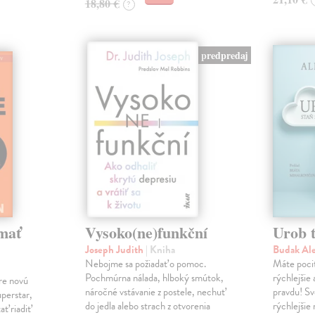
18,80 €
?
predpredaj
mať
Vysoko(ne)funkční
Urob t
Joseph Judith
| Kniha
Budak Al
Nebojme sa požiadať o pomoc.
Máte pocit
Pochmúrna nálada, hlboký smútok,
rýchlejšie
re novú
náročné vstávanie z postele, nechuť
pravdu! Sv
uperstar,
do jedla alebo strach z otvorenia
rýchlejšie
ať riadiť