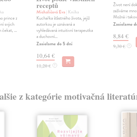
receptů
Život není do
zažíváme mnoh
ha
Michaličová Eva
| Kniha
Možná i takov
o prince z
Kuchařka šťastného života, jejíž
Zasielame d
ění svých
autorkou je uznávaná a
 čekat, ...
vyhledávaná intuitivní terapeutka
8,84 €
a duchovní...
Zasielame do 5 dní
9,30 €
?
10,64 €
11,20 €
?
alšie z kategórie motivačná literatú