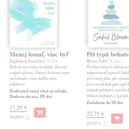
Menej konať, viac byť
Pět typů bohats
Gajdošová Stanislava
| Kniha
Bloom Sahil
| Kniha
Strávila som roky vo väzení, žila som
Po třech letech výzkumu 
v zajatí výkonu. Vlastnú hodnotu som
experimentů vytvořil Sahi
nachádzala v tom, koľko toho
převratný plán, jak vybudo
zvládnem.
život na základě pěti typů 
časové bohatství, sociální 
Dodávateľ nemá titul na sklade.
duševní bohatství, fyzick
Dodanie do cca. 30 dní.
Zasielame do 10 dní
13,29 €
22,75 €
13,99 €
?
23,45 €
?