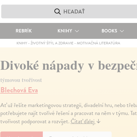
REBRÍK
KNIHY
BOOKS
KNIHY
-
ŽIVOTNÝ ŠTÝL A ZDRAVIE
-
MOTIVAČNÁ LITERATÚRA
Divoké nápady v bezpe
týmovou tvořivost
Blechová Eva
Ať už řešíte marketingovou strategii, divadelní hru, nebo tře
potřebujete najít tvořivé řešení a pracovat na něm v týmu. T
tvořivost podporovat a rozvíjet.
Čítať ďalej
↓