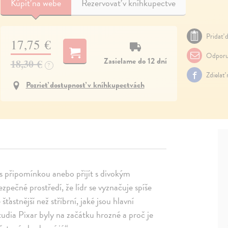
Kúpiť
na webe
Rezervovať v kníhkupectve
Pridať d
17,75 €
Odporu
Zasielame do 12 dní
18,30 €
?
Zdielať
Pozrieť dostupnosť v kníhkupectvách
e s připomínkou anebo přijít s divokým
pečné prostředí, že lídr se vyznačuje spíše
ťastnější než stříbrní, jaké jsou hlavní
studia Pixar byly na začátku hrozné a proč je