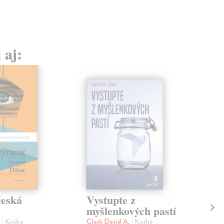
 aj:
česká
Vystupte z
Mi
myšlenkových pastí
te
d
| Kniha
Clark David A.
| Kniha
Bat