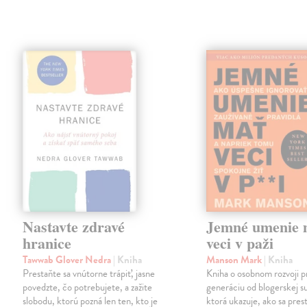
Nastavte zdravé
Jemné umenie 
hranice
veci v paži
Tawwab Glover Nedra
| Kniha
Manson Mark
| Kniha
Prestaňte sa vnútorne trápiť, jasne
Kniha o osobnom rozvoji p
povedzte, čo potrebujete, a zažite
generáciu od blogerskej s
slobodu, ktorú pozná len ten, kto je
ktorá ukazuje, ako sa prest