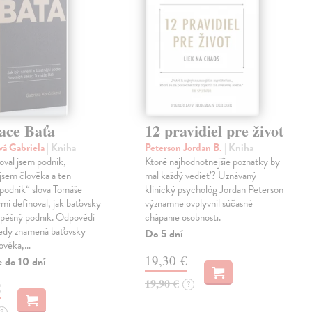
ace Baťa
12 pravidiel pre život
vá Gabriela
| Kniha
Peterson Jordan B.
| Kniha
val jsem podnik,
Ktoré najhodnotnejšie poznatky by
jsem člověka a ten
mal každý vedieť? Uznávaný
podnik“ slova Tomáše
klinický psychológ Jordan Peterson
ými definoval, jak baťovsky
významne ovplyvnil súčasné
spěšný podnik. Odpovědí
chápanie osobnosti.
tedy znamená baťovsky
Do 5 dní
lověka,…
19,30 €
e do 10 dní
19,90 €
?
€