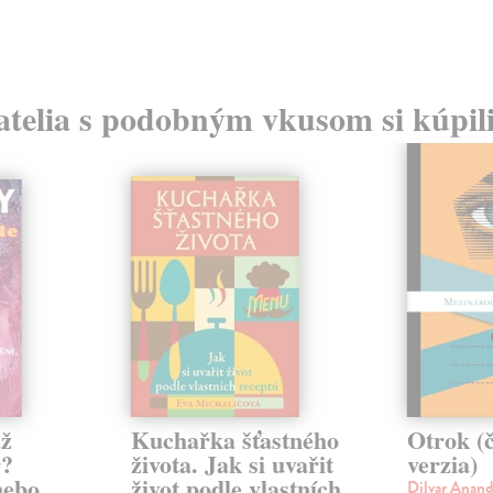
atelia s podobným vkusom si kúpili
už
Kuchařka šťastného
Otrok (
r?
života. Jak si uvařit
verzia)
nebo
život podle vlastních
Dilvar Anan