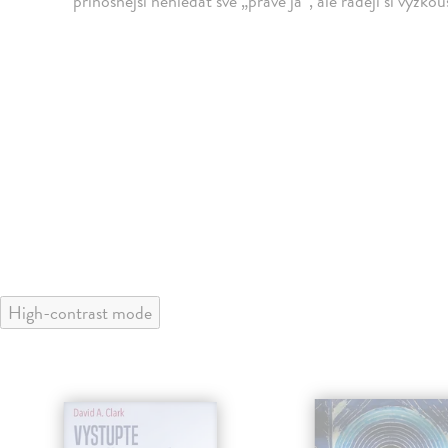
přínosnější nehledat své „pravé já“, ale raději si vyzkou
High-contrast mode