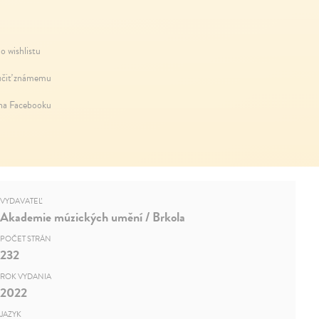
o wishlistu
čiť známemu
 na Facebooku
VYDAVATEĽ
Akademie múzických umění / Brkola
POČET STRÁN
232
ROK VYDANIA
2022
JAZYK