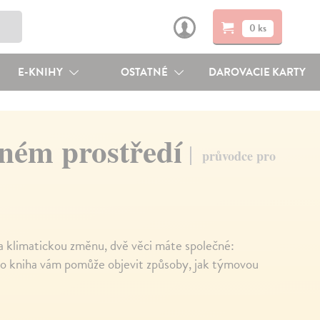
0 ks
E-KNIHY
OSTATNÉ
DAROVACIE KARTY
čném prostředí
průvodce pro
ba klimatickou změnu, dvě věci máte společné:
ato kniha vám pomůže objevit způsoby, jak týmovou