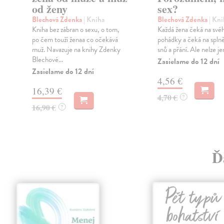
od ženy
sex?
h
Blechová Zdenka
| Kniha
Blechová Zdenka
| Kni
Kniha bez zábran o sexu, o tom,
Každá žena čeká na svéh
po čem touží ženaa co očekává
pohádky a čeká na spln
muž. Navazuje na knihy Zdenky
snů a přání. Ale nelze jen
Blechové...
Zasielame do 12 dní
Zasielame do 12 dní
4,56 €
16,39 €
4,70 €
?
16,90 €
?
Ď