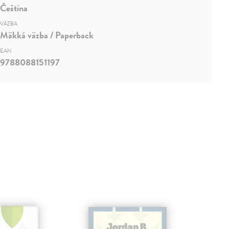
Čeština
VÄZBA
Mäkká väzba / Paperback
EAN
9788088151197