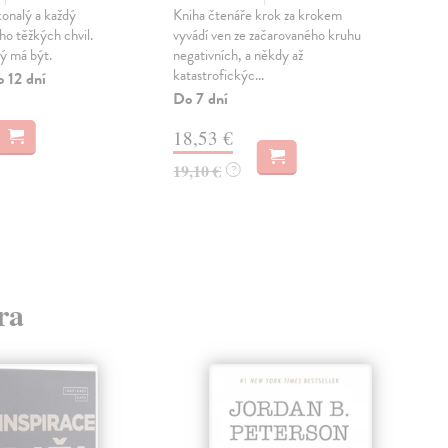
konalý a každý
Kniha čtenáře krok za krokem
Pra
o těžkých chvil.
vyvádí ven ze začarovaného kruhu
mind
ý má být.
negativních, a někdy až
60 
katastrofickýc...
cvič
o 12 dní
Do 7 dní
Pre
14.
18,53 €
od 
19,10 €
?
12
15,
ra