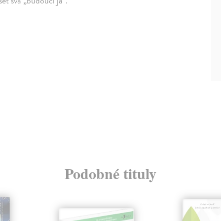
šet svá „budoucí já“.
Podobné tituly