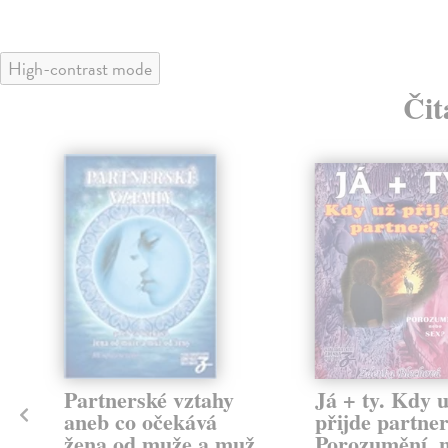
High-contrast mode
Čit
klade
Partnerské vztahy
Já + ty. Kdy 
aneb co očekává
přijde partne
žena od muže a muž
Porozumění, 