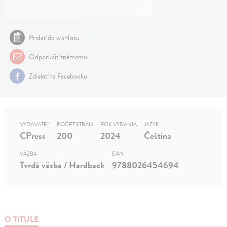
Pridať do wishlistu
Odporučiť známemu
Zdielať na Facebooku
VYDAVATEĽ
POČET STRÁN
ROK VYDANIA
JAZYK
CPress
200
2024
Čeština
VÄZBA
EAN
Tvrdá väzba / Hardback
9788026454694
O TITULE