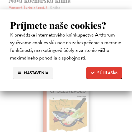
Nová kuchárska kniha
Vansová Terézia (zost.)
| Kniha
Máte pravdu, knižný trh prekypuje kuchárskymi knihami. Nová
kuchárska kniha z pera najpovolanejšej gazdinky Terézie Vansovej je
Príjmete naše cookies?
však dielom, ktoré zaručene obohatí každú domácnosť.
Na sklade
?
K prevádzke internetového kníhkupectva Artforum
využívame cookies slúžiace na zabezpečenie a meranie
23,66 €
funkčnosti, marketingové účely a zaistenie vášho
24,90 €
?
maximálneho pohodlia a spokojnosti.
NASTAVENIA
SÚHLASÍM
novinka