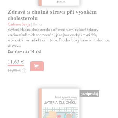
Zdravá a chutná strava při vysokém
cholesterolu
Carlsson Sonja
| Kniha
Zvýšená hladina cholesterolu patří mezi hlavní rizikové faktory
kardiovaskulárních onemocnění, jako jsou vysoký krevní tlak,
arterioskleróza, infarkt či mrtvice. Dlouhodobě ji lze ovlivnit vhodnou
stravou…
Zasielame do 14 dní
11,63 €
11,99 €
?
predpredaj