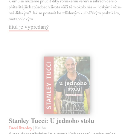
Čemu se můžeme přiučit díky romskému vaření a zahradničení o
přátelštějších způsobech života vůči těm okolo nás — lidským i více-
než-lidským? Jak se postavit ke zdědeným kulinářským praktikám,
metabolickým…
titul je vypredaný
Stanley Tucci: U jednoho stolu
Tucci Stanley
| Kniha
Autor vás prostřednictvím autentických receptů, inspirovaných