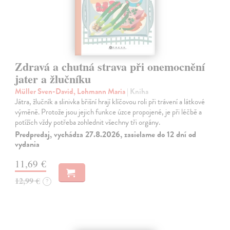
Zdravá a chutná strava při onemocnění
jater a žlučníku
Müller Sven-David, Lohmann Maria
| Kniha
Játra, žlučník a slinivka břišní hrají klíčovou roli při trávení a látkové
výměně. Protože jsou jejich funkce úzce propojené, je při léčbě a
potížích vždy potřeba zohlednit všechny tři orgány.
Predpredaj, vychádza 27.8.2026, zasielame do 12 dní od
vydania
11,69 €
12,99 €
?