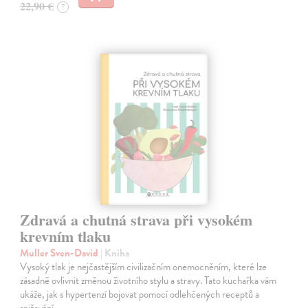
22,90 €
?
Zdravá a chutná strava při vysokém
krevním tlaku
Muller Sven-David
| Kniha
Vysoký tlak je nejčastějším civilizačním onemocněním, které lze
zásadně ovlivnit změnou životního stylu a stravy. Tato kuchařka vám
ukáže, jak s hypertenzí bojovat pomocí odlehčených receptů a