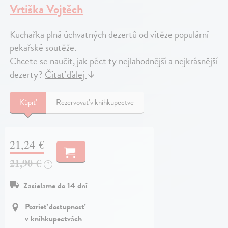
Vrtiška Vojtěch
Kuchařka plná úchvatných dezertů od vítěze populární
pekařské soutěže.
Chcete se naučit, jak péct ty nejlahodnější a nejkrásnější
dezerty?
Čítať ďalej
↓
Kúpiť
Rezervovať v kníhkupectve
21,24 €
21,90 €
?
Zasielame do 14 dní
Pozrieť dostupnosť
v kníhkupectvách