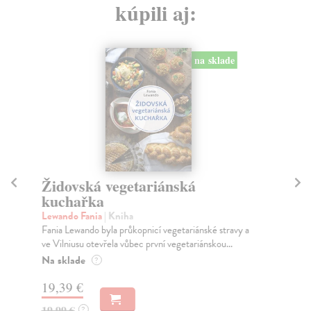
kúpili aj:
na sklade
Židovská vegetariánská
K
kuchařka
Mi
Tat
Lewando Fania
| Kniha
pac
Fania Lewando byla průkopnicí vegetariánské stravy a
ve Vilniusu otevřela vůbec první vegetariánskou...
Za
Na sklade
?
8,
19,39 €
8,
19,99 €
?