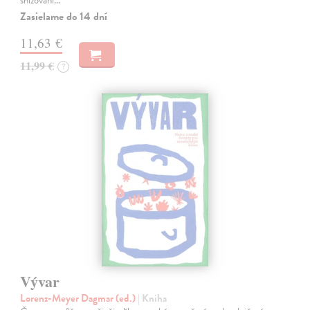
snižování…
Zasielame do 14 dní
11,63 €
11,99 €
?
Vývar
Lorenz-Meyer Dagmar (ed.)
| Kniha