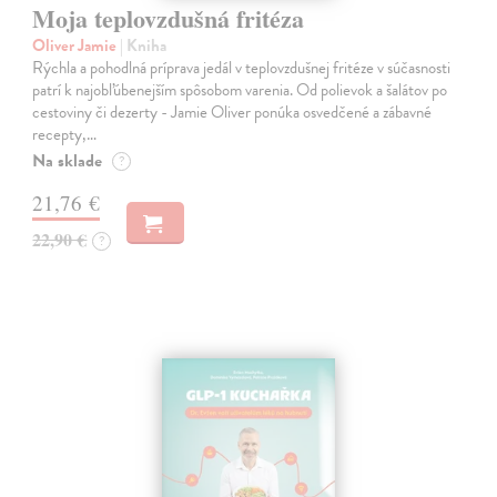
Moja teplovzdušná fritéza
Oliver Jamie
| Kniha
Rýchla a pohodlná príprava jedál v teplovzdušnej fritéze v súčasnosti
patrí k najobľúbenejším spôsobom varenia. Od polievok a šalátov po
cestoviny či dezerty - Jamie Oliver ponúka osvedčené a zábavné
recepty,…
Na sklade
?
21,76 €
22,90 €
?