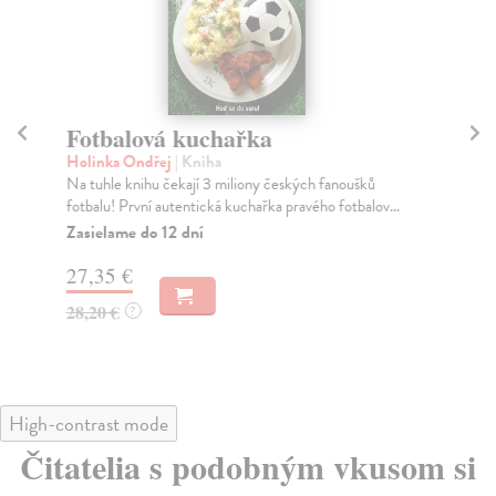
Fotbalová kuchařka
Á
Holinka Ondřej
| Kniha
De
Na tuhle knihu čekají 3 miliony českých fanoušků
Áju
fotbalu! První autentická kuchařka pravého fotbalov...
sta
Zasielame do 12 dní
Za
27,35 €
35
28,20 €
36
?
High-contrast mode
Čitatelia s podobným vkusom si