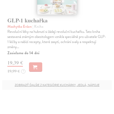
GLP-1 kuchařka
Machytka Evžen
| Kniha
Revoluční léky na hubnutí si žádají revoluční kuchařku. Tato kniha
sestavená známým obezitologem vznikla speciálně pro uživatele GLP-
1 léčby a nabízí recepty, které zasytí, ochrání svaly a respektují
změny…
Zasielame do 14 dní
19,39 €
19,99 €
?
ZOBRAZIŤ ĎALŠIE Z KATEGÓRIE KUCHÁRKY, JEDLÁ, NÁPOJE