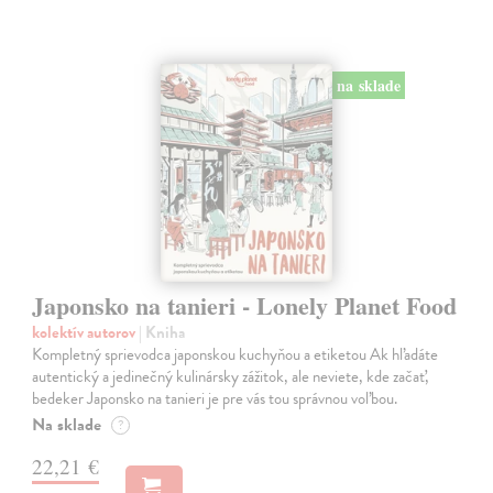
na sklade
Japonsko na tanieri - Lonely Planet Food
kolektív autorov
| Kniha
Kompletný sprievodca japonskou kuchyňou a etiketou Ak hľadáte
autentický a jedinečný kulinársky zážitok, ale neviete, kde začať,
bedeker Japonsko na tanieri je pre vás tou správnou voľbou.
Na sklade
?
22,21 €