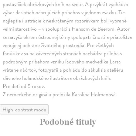
postavičiek obrázkových kníh na svete. A prvýkrát vychádza
výber desiatich očarujúcich príbehov v jednom zväzku. Tie
najlepšie ilustrácie k neskráteným rozprávkam boli vybrané
veľmi starostlivo – v spolupráci s Hansom de Beerom. Autor
sa navyše okrem ústrednej témy spolupatričnosti a priateľstva
venuje aj ochrane životného prostredia. Pre všetkých
fanúšikov sa na záverečných stranách nachádza príloha s
podrobným príbehom vzniku ľadového medvedíka Larsa
vrátane náčrtov, fotografií a pohľadu do zákulisia ateliéru
slávneho holandského ilustrátora obrázkových kníh.
Pre deti od 5 rokov.
Z nemeckého originálu preložila Karolína Holmanová.
High-contrast mode
Podobné tituly