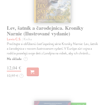
Lev, šatník a čarodejnica. Kroniky
Narnie (Ilustrované vydanie)
Lewis C.S.
| Kniha
Prečítajte si obľúbenú časť úspešnej série Kroniky Narnie: Lev, šatník
a čarodejnica v novom ilustrovanom vydaní. V Európe zúri vojna a
rodičia posielajú svoje deti z Londýna na vidiek, aby ich chránili…
Na sklade
?
12,04 €
12,95 €
?