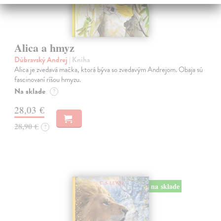
Alica a hmyz
Dúbravský Andrej
| Kniha
Alica je zvedavá mačka, ktorá býva so zvedavým Andrejom. Obaja sú
fascinovaní ríšou hmyzu.
Na sklade
?
28,03 €
28,90 €
?
na sklade