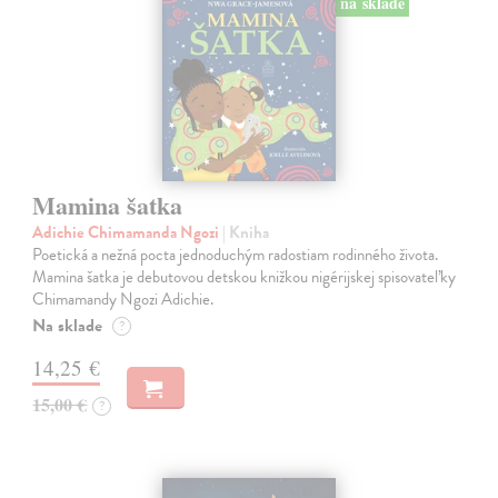
na sklade
Mamina šatka
Adichie Chimamanda Ngozi
| Kniha
Poetická a nežná pocta jednoduchým radostiam rodinného života.
Mamina šatka je debutovou detskou knižkou nigérijskej spisovateľky
Chimamandy Ngozi Adichie.
Na sklade
?
14,25 €
15,00 €
?