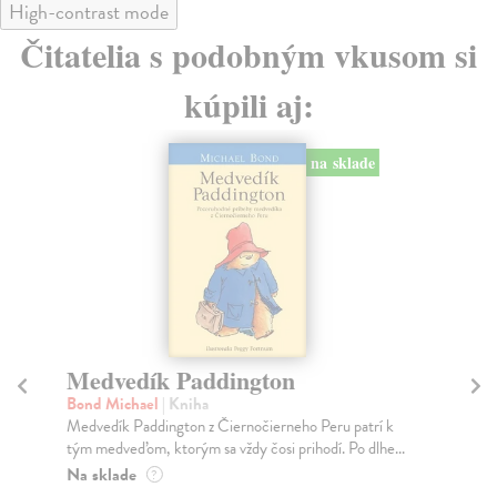
High-contrast mode
Čitatelia s podobným vkusom si
kúpili aj:
na sklade
Medvedík Paddington
C
Bond Michael
| Kniha
Po
Medvedík Paddington z Čiernočierneho Peru patrí k
Zná
tým medveďom, ktorým sa vždy čosi prihodí. Po dlhe...
die
Ľut.
Na sklade
?