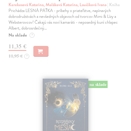
Kerekesová Katarína, Moláková Katarína, Laučíková Ivana
| Kniha
Prichádza LESNÁ PÄŤKA - príbehy o priateľstve, napínavých
dobrodružstvách a nevšedných objavoch od tvorcov Mimi & Lízy a
Websterovcov! Čakajú vás noví kamaráti - neposedný kuní chlapec
Albert, dobrosrdečný…
Na sklade
?
11,35 €
11,95 €
?
na sklade