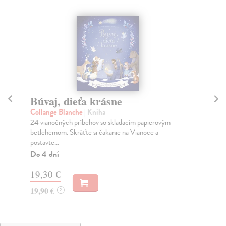
Najkrajšie rozprávky: Adventný
kalendár starej mamy
ým
Amiot Karine-Marie
| Kniha
Očarujúce rozprávky pre sladký spánok. Pomôžte
zajačikovi Zlatúšikovi vyrobiť darček pre mamičku na...
Do 4 dní
19,30 €
19,90 €
?