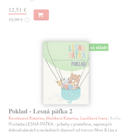
12,51 €
12,90 €
?
na sklade
Poklad - Lesná päťka 2
Kerekesová Katarína, Moláková Katarína, Laučíková Ivana
| Kniha
Prichádza LESNÁ PÄŤKA - príbehy o priateľstve, napínavých
dobrodružstvách a nevšedných objavoch od tvorcov Mimi & Lízy a