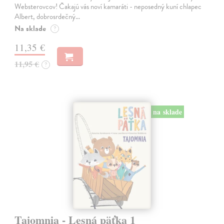
Websterovcov! Čakajú vás noví kamaráti - neposedný kuní chlapec
Albert, dobrosrdečný…
Na sklade
?
11,35 €
11,95 €
?
na sklade
Tajomnia - Lesná päťka 1