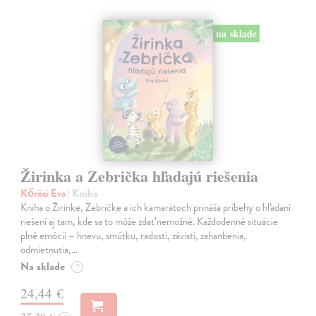
na sklade
Žirinka a Zebrička hľadajú riešenia
Kőrösi Eva
| Kniha
Kniha o Žirinke, Zebričke a ich kamarátoch prináša príbehy o hľadaní
riešení aj tam, kde sa to môže zdať nemožné. Každodenné situácie
plné emócií – hnevu, smútku, radosti, závisti, zahanbenia,
odmietnutia,…
Na sklade
?
24,44 €