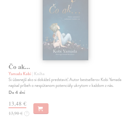
Čo ak...
Yamada Kobi
| Kniha
Si úžasnejší ako si dokážeš predstaviť. Autor bestsellerov Kobi Yamada
napísal príbeh o nespútanom potenciály ukrytom v každom z nás.
Do 4 dní
13,48 €
13,90 €
?