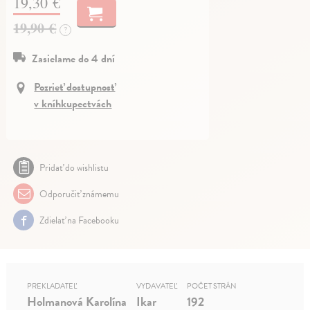
19,30 €
19,90 €
?
Zasielame do 4 dní
Pozrieť dostupnosť
v kníhkupectvách
Pridať do wishlistu
Odporučiť známemu
Zdielať na Facebooku
PREKLADATEĽ
VYDAVATEĽ
POČET STRÁN
Holmanová Karolína
Ikar
192