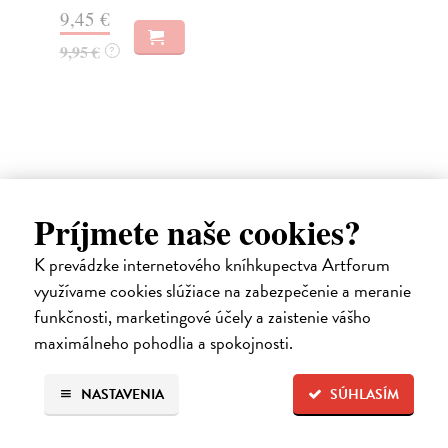
Do
9,45 €
3,
9,95 €
?
4,
Ďalšie z kategórie knihy pre deti
Príjmete naše cookies?
od 4 do 6 rokov
K prevádzke internetového kníhkupectva Artforum
využívame cookies slúžiace na zabezpečenie a meranie
funkčnosti, marketingové účely a zaistenie vášho
na sklade
maximálneho pohodlia a spokojnosti.
NASTAVENIA
SÚHLASÍM