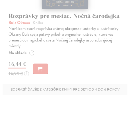
Rozprávky pre mesiac. Nočná čarodejka
Bula Oksana
| Kniha
Nová komiksová rozprávka známej ukrajinskej autorky a ilustrátorky
Oksany Bula spája pútavý príbeh a originálne ilustrácie, ktoré vás
prenesú do magického sveta Nočnej čarodejky usporadúvajúcej
hviezdy…
Na sklade
?
16,44 €
16,95 €
?
ZOBRAZIŤ ĎALŠIE Z KATEGÓRIE KNIHY PRE DETI OD 4 DO 6 ROKOV