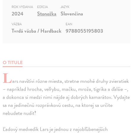
ROK VYDANIA
EDÍCIA
JAZYK
2024
Stonožka
Slovenčina
VÄZBA
EAN
Tvrdá väzba / Hardback
9788055195803
O TITULE
L
ars navštívi rôzne miesta, stretne mnohé druhy zvieratiek
– napríklad hrocha, veľrybu, mačku, mroža, tigríka a ďalšie –,
a dokonca si medzi nimi nájde aj dobrých kamarátov. Vydajte
sa na jedinečnú rozprávkovú cestu, na ktorej sa určite
nebudete nudiť!
Ľadový medvedík Lars je jednou z najobľúbenejších