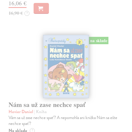
16,06 €
16,90 €
?
na sklade
Nám sa už zase nechce spať
Hevier Daniel
| Kniha
Vám sa už zase nechce spať? A nepomohla ani knižka Nám sa ešte
nechce spať?
Na sklade
?