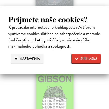
Pád Gondolinu
Príjmete naše cookies?
Tolkien J.R.R.
| Kniha
Legenda o páde Gondolinu hovorí o boji dvoch najväčších mocností
K prevádzke internetového kníhkupectva Artforum
sveta. Zlo predstavuje Morgoth, najhorší zo všetkých, vodca
využívame cookies slúžiace na zabezpečenie a meranie
obrovských armád, ktoré riadi zo svojej železnej pevnosti.
Na sklade
funkčnosti, marketingové účely a zaistenie vášho
?
maximálneho pohodlia a spokojnosti.
18,55 €
19,95 €
?
NASTAVENIA
SÚHLASÍM
na sklade