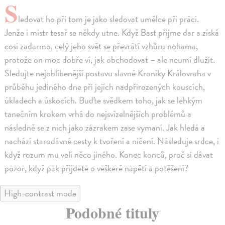
S
ledovat ho při tom je jako sledovat umělce při práci.
Jenže i mistr tesař se někdy utne. Když Bast přijme dar a získá
cosi zadarmo, celý jeho svět se převrátí vzhůru nohama,
protože on moc dobře ví, jak obchodovat – ale neumí dlužit.
Sledujte nejoblíbenější postavu slavné Kroniky Královraha v
průběhu jediného dne při jejích nadpřirozených kouscích,
úkladech a úskocích. Buďte svědkem toho, jak se lehkým
tanečním krokem vrhá do nejsvízelnějších problémů a
následně se z nich jako zázrakem zase vymaní. Jak hledá a
nachází starodávné cesty k tvoření a ničení. Následuje srdce, i
když rozum mu velí něco jiného. Konec konců, proč si dávat
pozor, když pak přijdete o veškeré napětí a potěšení?
High-contrast mode
Podobné tituly