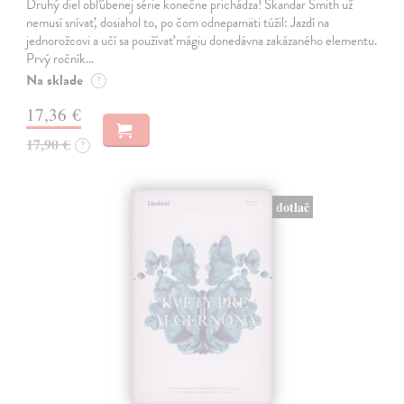
Druhý diel obľúbenej série konečne prichádza! Skandar Smith už
nemusí snívať, dosiahol to, po čom odnepamäti túžil: Jazdí na
jednorožcovi a učí sa používať mágiu donedávna zakázaného elementu.
Prvý ročník…
Na sklade
?
17,36 €
17,90 €
?
dotlač