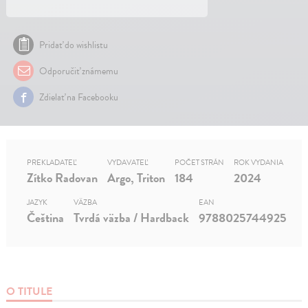
Pridať do wishlistu
Odporučiť známemu
Zdielať na Facebooku
PREKLADATEĽ
VYDAVATEĽ
POČET STRÁN
ROK VYDANIA
Zítko Radovan
Argo, Triton
184
2024
JAZYK
VÄZBA
EAN
Čeština
Tvrdá väzba / Hardback
9788025744925
O TITULE