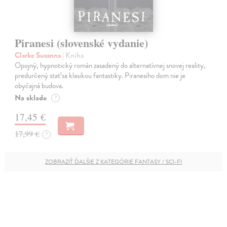
Piranesi (slovenské vydanie)
Clarke Susanna
| Kniha
Opojný, hypnotický román zasadený do alternatívnej snovej reality,
predurčený stať sa klasikou fantastiky. Piranesiho dom nie je
obyčajná budova.
Na sklade
?
17,45 €
17,99 €
?
ZOBRAZIŤ ĎALŠIE Z KATEGÓRIE FANTASY / SCI-FI