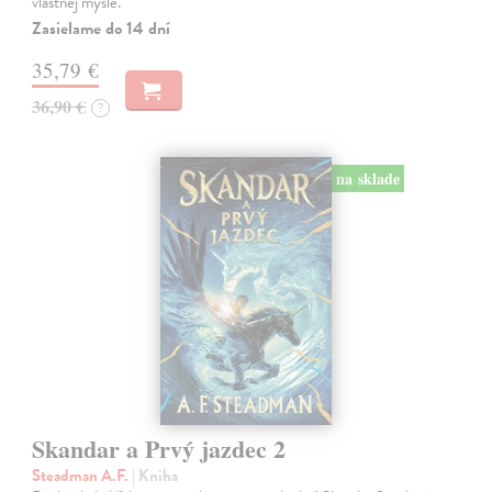
vlastnej mysle.
Zasielame do 14 dní
35,79 €
36,90 €
?
na sklade
Skandar a Prvý jazdec 2
Steadman A.F.
| Kniha