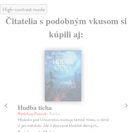
High-contrast mode
Čitatelia s podobným vkusom si
kúpili aj:
Hudba ticha
J
Rothfuss Patrick
| Kniha
Rot
Hluboko pod Univerzitou existuje temné místo, o němž
Je 
ví jen málokdo. Jde o zborcené bludiště dávných...
k n