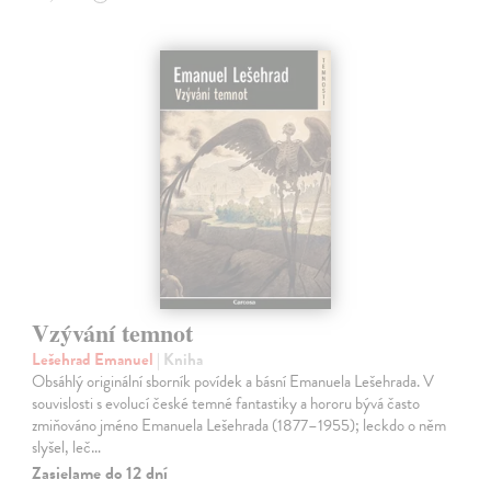
Vzývání temnot
Lešehrad Emanuel
| Kniha
Obsáhlý originální sborník povídek a básní Emanuela Lešehrada. V
souvislosti s evolucí české temné fantastiky a hororu bývá často
zmiňováno jméno Emanuela Lešehrada (1877–1955); leckdo o něm
slyšel, leč…
Zasielame do 12 dní