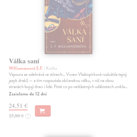
Válka saní
Williamsonová S.F.
| Kniha
Vzpoura se odehrává ve stínech… Vivien Vlaštopírková rozluštila tajný
jazyk draků — a tím rozpoutala občanskou válku, v níž na obou
stranách bojují draci i lidé. Poté co po nešťastných událostech unikla…
Zasielame do 12 dní
24,51 €
25,80 €
?