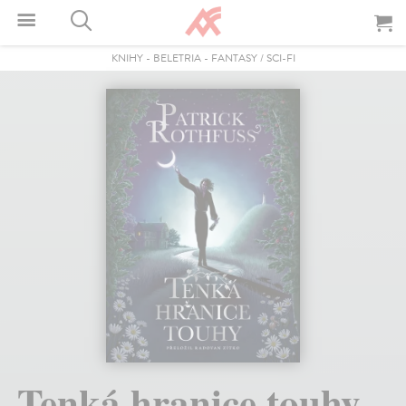
KNIHY
-
BELETRIA
-
FANTASY / SCI-FI
Tenká hranice touhy