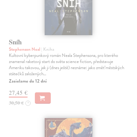
Sníh
Stephenson Neal
| Kniha
Kultovní kyberpunkový román Neala Stephensona, pro kterého
znamenal raketový start do světa science fiction, představuje
Ameriku takovou, jak ji (dnes ještě) neznáme: jako změť městských
státečků založených…
Zasielame do 12 dní
27,45 €
30,50 €
?