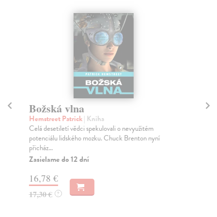
Božská vlna
A
Hemstreet Patrick
| Kniha
Tom
Celá desetiletí vědci spekulovali o nevyužitém
Lid
potenciálu lidského mozku. Chuck Brenton nyní
ves
přicház...
Za
Zasielame do 12 dní
17
16,78 €
18
17,30 €
?