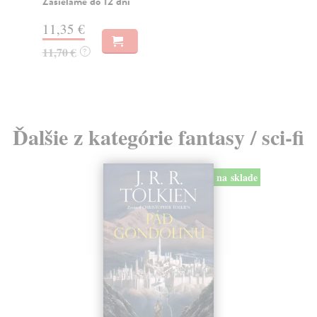
Zasielame do 12 dní
Za
11,35 €
31
11,70 €
32
?
Ďalšie z kategórie fantasy / sci-fi
na sklade