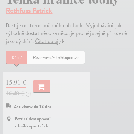
Rothfuss Patrick
Bast je mistrem směnného obchodu. Vyjednávání, jak
výhodně dostat něco za něco, je pro něj stejně přirozené
jako dýchání.
Čítať ďalej
↓
Kúpiť
Rezervovať v kníhkupectve
15,91 €
16,40 €
?
Zasielame do 12 dní
Pozrieť dostupnosť
v kníhkupectvách