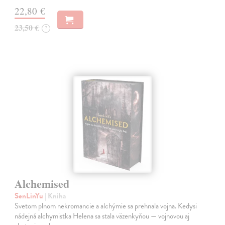
22,80 €
23,50 €
?
Alchemised
SenLinYu
| Kniha
Svetom plnom nekromancie a alchýmie sa prehnala vojna. Kedysi
nádejná alchymistka Helena sa stala väzenkyňou — vojnovou aj