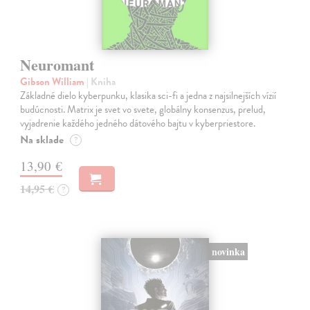
Neuromant
Gibson William
| Kniha
Základné dielo kyberpunku, klasika sci-fi a jedna z najsilnejších vízií
budúcnosti. Matrix je svet vo svete, globálny konsenzus, prelud,
vyjadrenie každého jedného dátového bajtu v kyberpriestore.
Na sklade
?
13,90 €
14,95 €
?
novinka