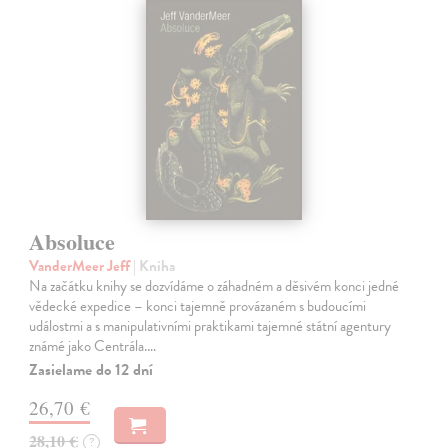
Absoluce
VanderMeer Jeff
| Kniha
Na začátku knihy se dozvídáme o záhadném a děsivém konci jedné
vědecké expedice – konci tajemně provázaném s budoucími
událostmi a s manipulativními praktikami tajemné státní agentury
známé jako Centrála.…
Zasielame do 12 dní
26,70 €
28,10 €
?