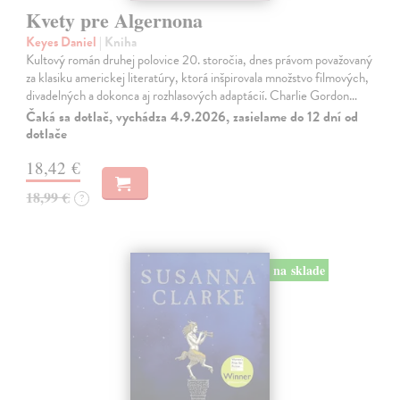
Kvety pre Algernona
Keyes Daniel
| Kniha
Kultový román druhej polovice 20. storočia, dnes právom považovaný
za klasiku americkej literatúry, ktorá inšpirovala množstvo filmových,
divadelných a dokonca aj rozhlasových adaptácií. Charlie Gordon…
Čaká sa dotlač, vychádza 4.9.2026, zasielame do 12 dní od
dotlače
18,42 €
18,99 €
?
na sklade