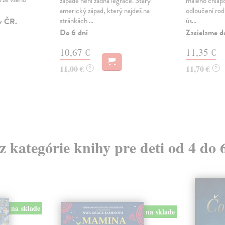
západě není žádná legrace. Starý
malého chlapce
americký západ, který najdeš na
odloučení rodi
stránkách ...
ús...
v ČR.
Do 6 dní
Zasielame d
10,67 €
11,35 €
11,00 €
11,70 €
?
?
 z kategórie knihy pre deti od 4 do 
na sklade
na sklade