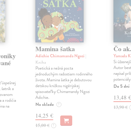
Mamina šatka
Čo ak.
roniky
Adichie Chimamanda Ngozi
|
Yamada K
vané
Si úžasnejš
Kniha
Autor best
Poetická a nežná pocta
napísal pr
jednoduchým radostiam rodinného
potenciály
života. Mamina šatka je debutovou
ť úspešnej
detskou knižkou nigérijskej
Do 5 dní
 šatník a
spisovateľky Chimamandy Ngozi
trovanom
13,48 
Adichie.
a a rodičia
Na sklade
?
ýna na
13,90 €
14,25 €
15,00 €
?