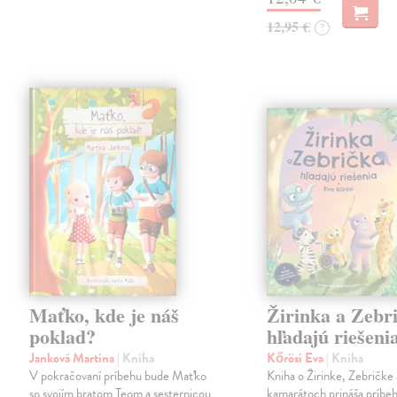
12,95 €
?
Maťko, kde je náš
Žirinka a Zebr
poklad?
hľadajú riešeni
Janková Martina
| Kniha
Kőrösi Eva
| Kniha
V pokračovaní príbehu bude Maťko
Kniha o Žirinke, Zebričke 
so svojím bratom Teom a sesternicou
kamarátoch prináša príbe