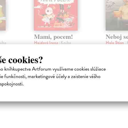
Mami, pocem!
Neboj s
niha
Hejdová Irena
| Kniha
Hole Stian
|
Kolikrát za den je možné zavolat
Léto je skoro 
ilustrátora
„Mami, pocem!“, než z toho
nervózní. Dvo
še cookies?
pa
mámě přeskočí? Konec
Johana, které
rodičovské dovolené...
první třídy...
ho kníhkupectva Artforum využívame cookies slúžiace
Zasielame do 12 dní
Zasielame d
e funkčnosti, marketingové účely a zaistenie vášho
17,86 €
13,68 €
spokojnosti.
18,80 €
14,10 €
?
?