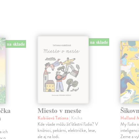
na sklade
na sklade
ička
Miesto v meste
Šikovn
a
Kubišová Tatiana
| Kniha
Holland 
Kde všade môžu žiť šťastní ľudia? V
My ľudia s
knižnici, pekárni, električke, lese,
inteligenc
a ich
ale aj na lodi.
Zeme a vyb
hy o