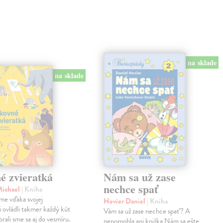
na sklade
na sklade
é zvieratká
Nám sa už zase
nechce spať
Michael
| Kniha
me vďaka svojej
Hevier Daniel
| Kniha
ii ovládli takmer každý kút
Vám sa už zase nechce spať? A
rali sme sa aj do vesmíru.
nepomohla ani knižka Nám sa ešte