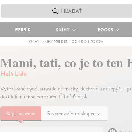
REBRÍK
KNIHY
BOOKS
KNIHY
-
KNIHY PRE DETI
-
OD 4 DO 6 ROKOV
Mami, tati, co je to ten
Holá Lída
Vyřezávané dýně, strašidelné masky, duchové a netopýři – pros
dost lidí mu moc nerozumí.
Čítať ďalej
↓
Kúpiť
na webe
Rezervovať v kníhkupectve