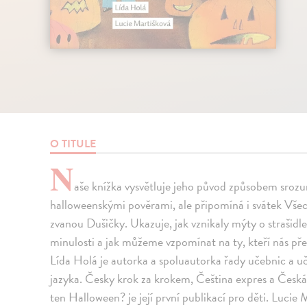
O TITULE
N
aše knížka vysvětluje jeho původ způsobem sroz
halloweenskými pověrami, ale připomíná i svátek Vše
zvanou Dušičky. Ukazuje, jak vznikaly mýty o strašidle
minulosti a jak můžeme vzpomínat na ty, kteří nás pře
Lída Holá je autorka a spoluautorka řady učebnic a uč
jazyka. Česky krok za krokem, Čeština expres a Česká
ten Halloween? je její první publikací pro děti. Lucie 