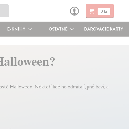
0 ks
E-KNIHY
OSTATNÉ
DAROVACIE KARTY
 Halloween?
tě Halloween. Někteří lidé ho odmítají, jiné baví, a