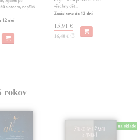
Je o
, žijícího po
všechny dět...
vůbe
čů s otcem, nepříliš
stu
Zasielame do 12 dní
Do 
o 12 dní
15,91 €
11
16,40 €
?
11,
6 rokov
na sklade