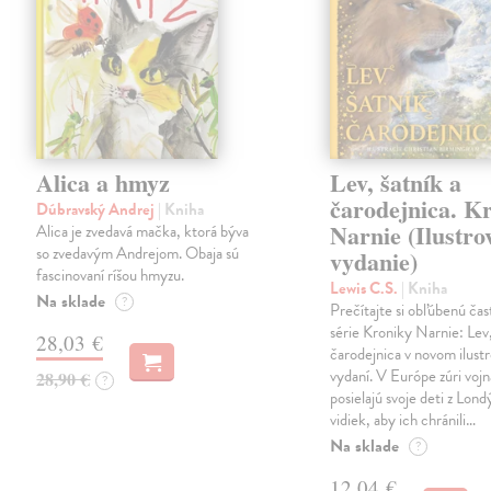
Alica a hmyz
Lev, šatník a
čarodejnica. K
Dúbravský Andrej
| Kniha
Narnie (Ilustro
Alica je zvedavá mačka, ktorá býva
so zvedavým Andrejom. Obaja sú
vydanie)
fascinovaní ríšou hmyzu.
Lewis C.S.
| Kniha
Na sklade
?
Prečítajte si obľúbenú čas
série Kroniky Narnie: Lev,
28,03 €
čarodejnica v novom ilus
vydaní. V Európe zúri vojn
28,90 €
?
posielajú svoje deti z Lond
vidiek, aby ich chránili…
Na sklade
?
12,04 €