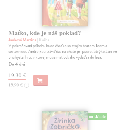
Maťko, kde je náš poklad?
Janková Martina
| Kniha
V pokračovaní príbehu bude Maťko so svojím bratom Teom a
sesternicou Andrejkou tráviť čas na chate pri jazere. Strýko Jani im
prichystal hru, v ktorej musia mať odvahu vydať sa do lesa.
Do 4 dní
19,30 €
19,90 €
?
na sklade