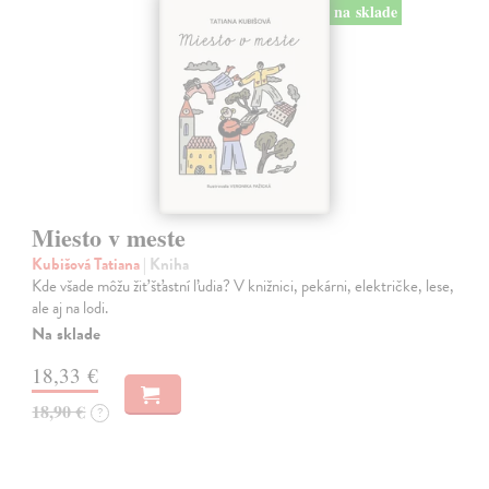
na sklade
Miesto v meste
Kubišová Tatiana
| Kniha
Kde všade môžu žiť šťastní ľudia? V knižnici, pekárni, električke, lese,
ale aj na lodi.
Na sklade
18,33 €
18,90 €
?