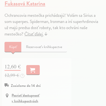
Fukasová Katarína
Ochrancovia mestečka prichádzajú! Volám sa Sirius a
som superpes. Spiderman, Ironman a iní superhrdinovia
už majú predsa dosť roboty, tak kto ochráni naše
mestečko?
Čítať ďalej
↓
Kúpiť
Rezervovať v kníhkupectve
12,60 €
12,99 €
?
Zasielame do 14 dní
Pozrieť dostupnosť
v kníhkupectvách