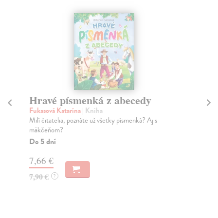
Hravé písmenká z abecedy
A
r
Fukasová Katarína
| Kniha
Milí čitatelia, poznáte už všetky písmenká? Aj s
Šk
mäkčeňom?
Kto
tre
Do 5 dní
Do
7,66 €
11
7,90 €
?
11