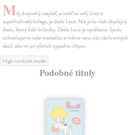
M
ôj dvojnohý majiteľ, priateľ na celý život a
superhrdinský kolega, je dedo Laco. Nie je to však obyčajný
dedo, ktorý lúšti krížovky. Dedo Laco je vynálezca. Spolu
ochraňujeme naše mestečko a máme veru viac záchranných
akcií, ako mi pri pĺznutí vypadne chlpov.
High-contrast mode
Podobné tituly