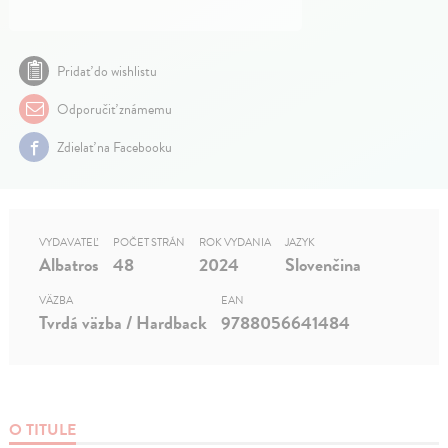
Pridať do wishlistu
Odporučiť známemu
Zdielať na Facebooku
VYDAVATEĽ
POČET STRÁN
ROK VYDANIA
JAZYK
Albatros
48
2024
Slovenčina
VÄZBA
EAN
Tvrdá väzba / Hardback
9788056641484
O TITULE