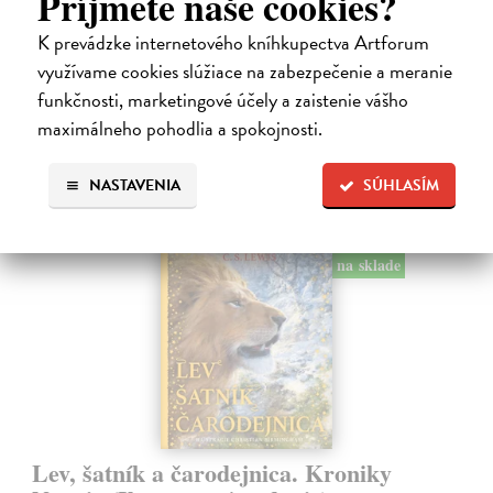
Príjmete naše cookies?
Alica je zvedavá mačka, ktorá býva so zvedavým Andrejom. Obaja sú
fascinovaní ríšou hmyzu.
K prevádzke internetového kníhkupectva Artforum
Na sklade
využívame cookies slúžiace na zabezpečenie a meranie
28,03 €
funkčnosti, marketingové účely a zaistenie vášho
maximálneho pohodlia a spokojnosti.
28,90 €
?
NASTAVENIA
SÚHLASÍM
na sklade
Lev, šatník a čarodejnica. Kroniky