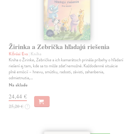
Žirinka a Zebrička hľadajú riešenia
Kőrösi Eva
| Kniha
Kniha o Žirinke, Zebričke a ich kamarátoch prináša príbehy o hľadaní
riešení aj tam, kde sa to môže zdať nemožné. Každodenné situácie
plné emócií – hnevu, smútku, radosti, závisti, zahanbenia,
odmietnutia,…
Na sklade
24,44 €
25,20 €
?