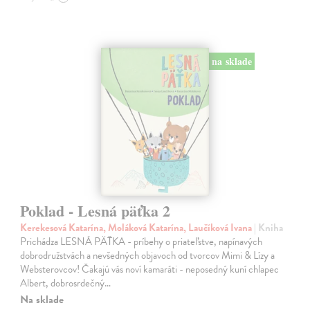
na sklade
Poklad - Lesná päťka 2
Kerekesová Katarína, Moláková Katarína, Laučíková Ivana
| Kniha
Prichádza LESNÁ PÄŤKA - príbehy o priateľstve, napínavých
dobrodružstvách a nevšedných objavoch od tvorcov Mimi & Lízy a
Websterovcov! Čakajú vás noví kamaráti - neposedný kuní chlapec
Albert, dobrosrdečný…
Na sklade