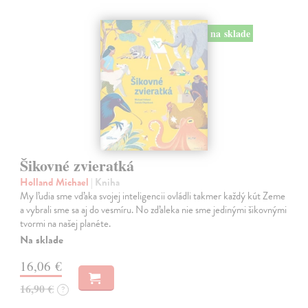
na sklade
Šikovné zvieratká
Holland Michael
| Kniha
My ľudia sme vďaka svojej inteligencii ovládli takmer každý kút Zeme
a vybrali sme sa aj do vesmíru. No zďaleka nie sme jedinými šikovnými
tvormi na našej planéte.
Na sklade
16,06 €
16,90 €
?