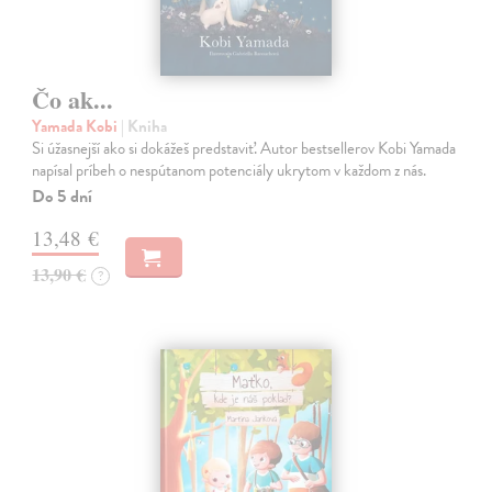
Čo ak...
Yamada Kobi
| Kniha
Si úžasnejší ako si dokážeš predstaviť. Autor bestsellerov Kobi Yamada
napísal príbeh o nespútanom potenciály ukrytom v každom z nás.
Do 5 dní
13,48 €
13,90 €
?