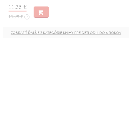
11,35 €
11,95 €
?
ZOBRAZIŤ ĎALŠIE Z KATEGÓRIE KNIHY PRE DETI OD 4 DO 6 ROKOV