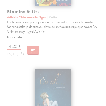
Mamina šatka
Adichie Chimamanda Ngozi
| Kniha
Poetická a nežná pocta jednoduchým radostiam rodinného života.
Mamina šatka je debutovou detskou knižkou nigérijskej spisovateľky
Chimamandy Ngozi Adichie.
Na sklade
14,25 €
15,00 €
?