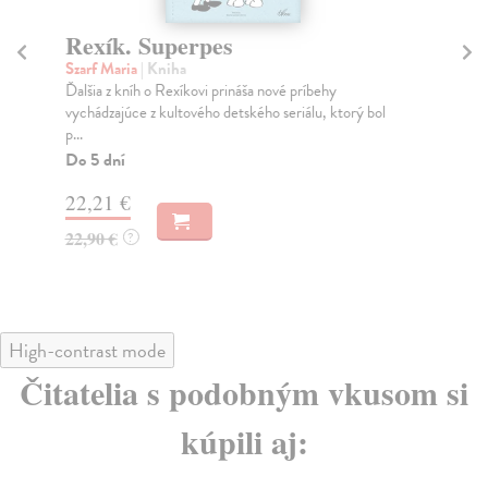
Rexík. Superpes
V
Szarf Maria
| Kniha
Far
Ďalšia z kníh o Rexíkovi prináša nové príbehy
Vše
vychádzajúce z kultového detského seriálu, ktorý bol
pes
p...
Za
Do 5 dní
17
22,21 €
17
22,90 €
?
High-contrast mode
Čitatelia s podobným vkusom si
kúpili aj: