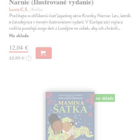
Narnie (Ilustrované vydanie)
Lewis C.S.
| Kniha
Prečítajte si obľúbenú časť úspešnej série Kroniky Narnie: Lev, šatník
a čarodejnica v novom ilustrovanom vydaní. V Európe zúri vojna a
rodičia posielajú svoje deti z Londýna na vidiek, aby ich chránili…
Na sklade
12,04 €
12,95 €
?
na sklade