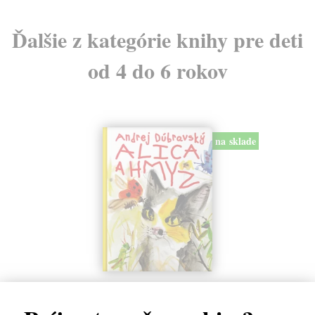
Ďalšie z kategórie knihy pre deti
od 4 do 6 rokov
na sklade
Alica a hmyz
Dúbravský Andrej
| Kniha