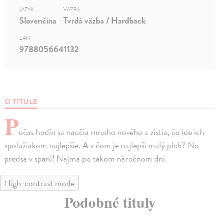
JAZYK
VÄZBA
Slovenčina
Tvrdá väzba / Hardback
EAN
9788056641132
O TITULE
P
očas hodín sa naučia mnoho nového a zistia, čo ide ich
spolužiakom najlepšie. A v čom je najlepší malý plch? No
predsa v spaní! Najmä po takom náročnom dni.
High-contrast mode
Podobné tituly