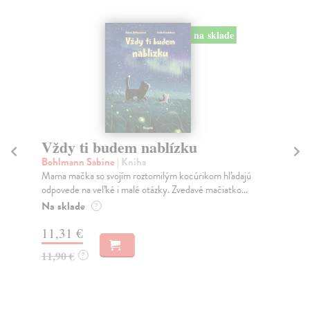
na sklade
Vždy ti budem nablízku
My
Bohlmann Sabine
| Kniha
Sc
Mama mačka so svojím roztomilým kocúrikom hľadajú
Čar
odpovede na veľké i malé otázky. Zvedavé mačiatko...
záh
s...
Na sklade
?
Do
11,31 €
9,
11,90 €
?
9,