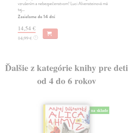
vzrušením a nebezpečenstvom! Luci Alvensteinová má
Na
taj...
6,
Zasielame do 14 dní
6,
14,54 €
14,99 €
?
Ďalšie z kategórie knihy pre deti
od 4 do 6 rokov
na sklade