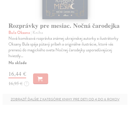
Rozprávky pre mesiac. Nočná čarodejka
Bula Oksana
| Kniha
Nová komiksová rozprávka známej ukrajinskej autorky a ilustrátorky
Oksany Bula spája pútavý príbeh a originálne ilustrácie, ktoré vás
prenesú do magického sveta Nočnej čarodejky usporadúvajúcej
hviezdy…
Na sklade
16,44 €
16,95 €
?
ZOBRAZIŤ ĎALŠIE Z KATEGÓRIE KNIHY PRE DETI OD 4 DO 6 ROKOV