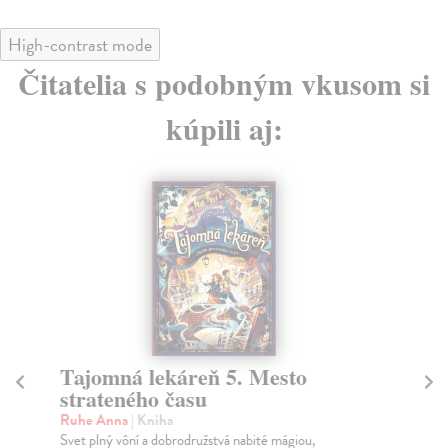
High-contrast mode
Čitatelia s podobným vkusom si
kúpili aj:
Tajomná lekáreň 5. Mesto
Kr
strateného času
Mi
Pre
Ruhe Anna
| Kniha
vše
Svet plný vôní a dobrodružstvá nabité mágiou,