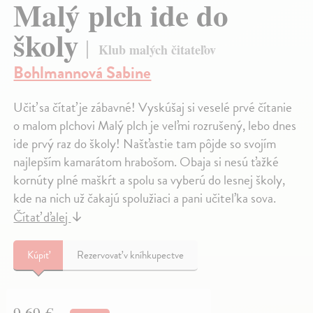
Malý plch ide do
školy
Klub malých čitateľov
Bohlmannová Sabine
Učiť sa čítať je zábavné! Vyskúšaj si veselé prvé čítanie
o malom plchovi Malý plch je veľmi rozrušený, lebo dnes
ide prvý raz do školy! Našťastie tam pôjde so svojím
najlepším kamarátom hrabošom. Obaja si nesú ťažké
kornúty plné maškŕt a spolu sa vyberú do lesnej školy,
kde na nich už čakajú spolužiaci a pani učiteľka sova.
Čítať ďalej
↓
Kúpiť
Rezervovať v kníhkupectve
9,69 €