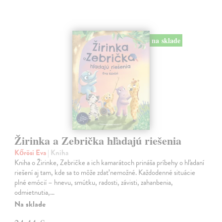
na sklade
Žirinka a Zebrička hľadajú riešenia
Kőrösi Eva
| Kniha
Kniha o Žirinke, Zebričke a ich kamarátoch prináša príbehy o hľadaní
riešení aj tam, kde sa to môže zdať nemožné. Každodenné situácie
plné emócií – hnevu, smútku, radosti, závisti, zahanbenia,
odmietnutia,…
Na sklade