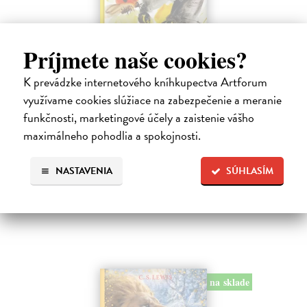
Príjmete naše cookies?
K prevádzke internetového kníhkupectva Artforum
Alica a hmyz
využívame cookies slúžiace na zabezpečenie a meranie
Dúbravský Andrej
| Kniha
funkčnosti, marketingové účely a zaistenie vášho
Alica je zvedavá mačka, ktorá býva so zvedavým Andrejom. Obaja sú
fascinovaní ríšou hmyzu.
maximálneho pohodlia a spokojnosti.
Na sklade
NASTAVENIA
SÚHLASÍM
28,03 €
28,90 €
?
na sklade