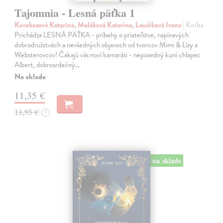
Tajomnia - Lesná päťka 1
Kerekesová Katarína, Moláková Katarína, Laučíková Ivana
| Kniha
Prichádza LESNÁ PÄŤKA - príbehy o priateľstve, napínavých
dobrodružstvách a nevšedných objavoch od tvorcov Mimi & Lízy a
Websterovcov! Čakajú vás noví kamaráti - neposedný kuní chlapec
Albert, dobrosrdečný…
Na sklade
11,35 €
11,95 €
?
na sklade