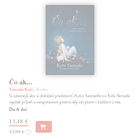
Čo ak...
Yamada Kobi
| Kniha
Si úžasnejší ako si dokážeš predstaviť. Autor bestsellerov Kobi Yamada
napísal príbeh o nespútanom potenciály ukrytom v každom z nás.
Do 4 dní
13,48 €
13,90 €
?