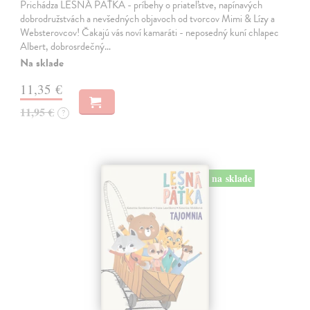
Prichádza LESNÁ PÄŤKA - príbehy o priateľstve, napínavých
dobrodružstvách a nevšedných objavoch od tvorcov Mimi & Lízy a
Websterovcov! Čakajú vás noví kamaráti - neposedný kuní chlapec
Albert, dobrosrdečný…
Na sklade
11,35 €
11,95 €
?
na sklade