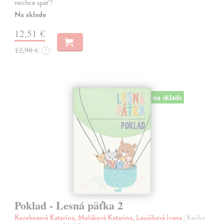
nechce spať?
Na sklade
12,51 €
12,90 €
?
na sklade
Poklad - Lesná päťka 2
Kerekesová Katarína, Moláková Katarína, Laučíková Ivana
| Kniha