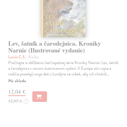
Lev, šatník a čarodejnica. Kroniky
Narnie (Ilustrované vydanie)
Lewis C.S.
| Kniha
Prečítajte si obľúbenú časť úspešnej série Kroniky Narnie: Lev, šatník
a čarodejnica v novom ilustrovanom vydaní. V Európe zúri vojna a
rodičia posielajú svoje deti z Londýna na vidiek, aby ich chránili…
Na sklade
12,04 €
12,95 €
?