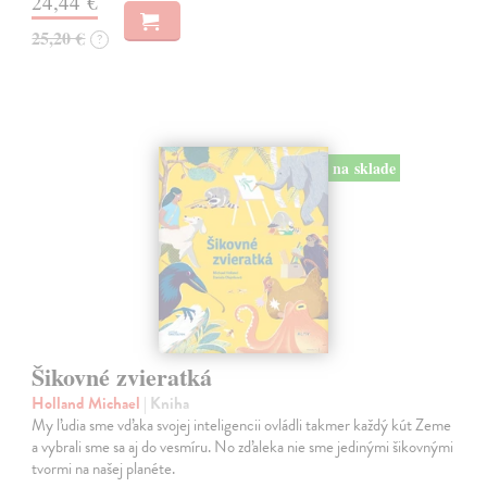
24,44 €
25,20 €
?
na sklade
Šikovné zvieratká
Holland Michael
| Kniha
My ľudia sme vďaka svojej inteligencii ovládli takmer každý kút Zeme
a vybrali sme sa aj do vesmíru. No zďaleka nie sme jedinými šikovnými
tvormi na našej planéte.