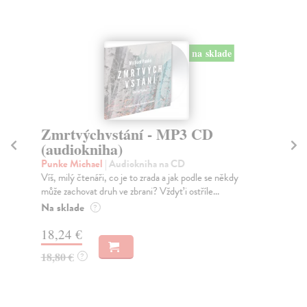
na sklade
Zmrtvýchvstání - MP3 CD
S
(audiokniha)
(
Punke Michael
| Audiokniha na CD
Co
Víš, milý čtenáři, co je to zrada a jak podle se někdy
Kul
může zachovat druh ve zbrani? Vždyť i ostříle...
kon
Na sklade
Za
?
18,24 €
15
18,80 €
16
?