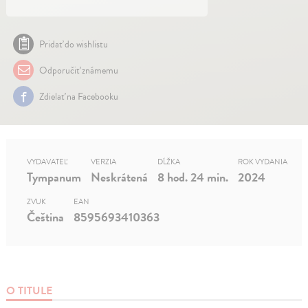
Pridať do wishlistu
Odporučiť známemu
Zdielať na Facebooku
VYDAVATEĽ
VERZIA
DĹŽKA
ROK VYDANIA
Tympanum
Neskrátená
8 hod. 24 min.
2024
ZVUK
EAN
Čeština
8595693410363
O TITULE