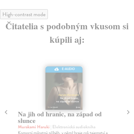
High-contrast mode
Čitatelia s podobným vkusom si
kúpili aj:
E-AUDIO
Na jih od hranic, na západ od
B
slunce
(
Murakami Haruki
| Elektronická audiokniha
Me
Komorní milostný příběh, v němž hraje roli tajemství a
Píš