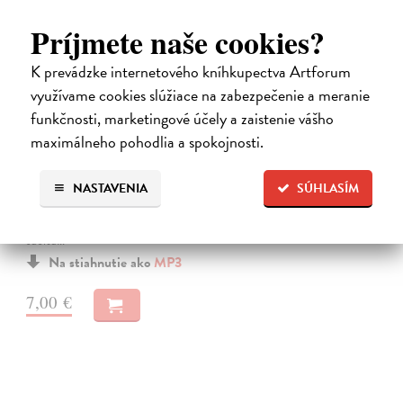
Príjmete naše cookies?
K prevádzke internetového kníhkupectva Artforum
využívame cookies slúžiace na zabezpečenie a meranie
funkčnosti, marketingové účely a zaistenie vášho
Premena
maximálneho pohodlia a spokojnosti.
Franz Kafka
| Elektronická audiokniha
Notoricky známa poviedka Franza Kafku z roku 1915, v ktorej sa
NASTAVENIA
SÚHLASÍM
obchodný cestujúci Gregor Samsa jedného rána prebudí v posteli ako
„odporný hmyz“.Je to príbeh premeny bez zľutovania či prílišného
súcitu…
Na stiahnutie ako
MP3
7,00 €