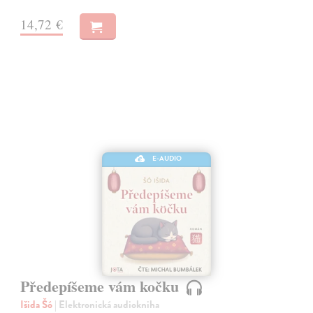
14,72 €
E-AUDIO
Předepíšeme vám kočku
Išida Šó
| Elektronická audiokniha