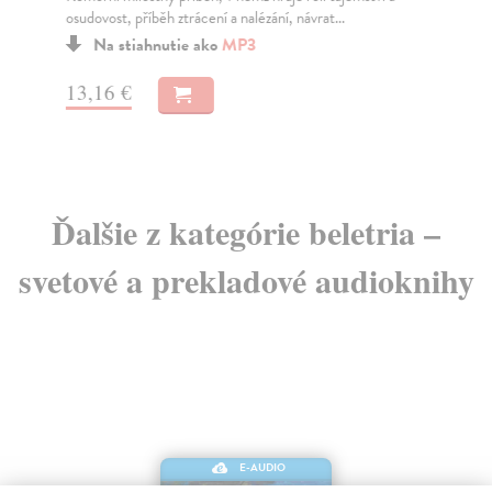
osudovost, příběh ztrácení a nalézání, návrat...
se 
Za
Na stiahnutie ako
MP3
13
13,16 €
14
Ďalšie z kategórie beletria –
svetové a prekladové audioknihy
E-AUDIO