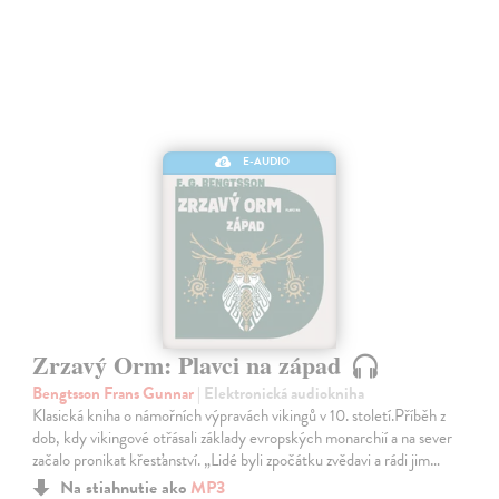
E-AUDIO
Zrzavý Orm: Plavci na západ
Bengtsson Frans Gunnar
| Elektronická audiokniha
Klasická kniha o námořních výpravách vikingů v 10. století.Příběh z
dob, kdy vikingové otřásali základy evropských monarchií a na sever
začalo pronikat křesťanství. „Lidé byli zpočátku zvědavi a rádi jim…
Na stiahnutie ako
MP3