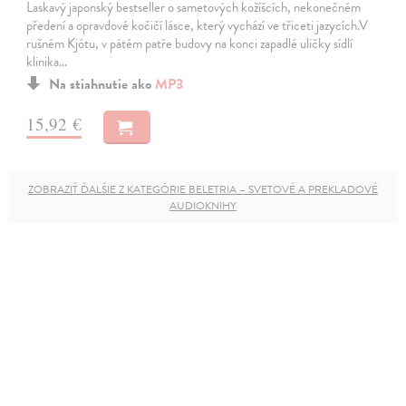
Laskavý japonský bestseller o sametových kožíšcích, nekonečném
předení a opravdové kočičí lásce, který vychází ve třiceti jazycích.V
rušném Kjótu, v pátém patře budovy na konci zapadlé uličky sídlí
klinika…
Na stiahnutie ako
MP3
15,92 €
ZOBRAZIŤ ĎALŠIE Z KATEGÓRIE BELETRIA – SVETOVÉ A PREKLADOVÉ
AUDIOKNIHY