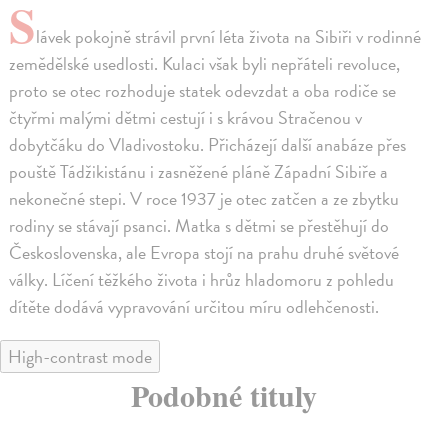
S
lávek pokojně strávil první léta života na Sibiři v rodinné
zemědělské usedlosti. Kulaci však byli nepřáteli revoluce,
proto se otec rozhoduje statek odevzdat a oba rodiče se
čtyřmi malými dětmi cestují i s krávou Stračenou v
dobytčáku do Vladivostoku. Přicházejí další anabáze přes
pouště Tádžikistánu i zasněžené pláně Západní Sibiře a
nekonečné stepi. V roce 1937 je otec zatčen a ze zbytku
rodiny se stávají psanci. Matka s dětmi se přestěhují do
Československa, ale Evropa stojí na prahu druhé světové
války. Líčení těžkého života i hrůz hladomoru z pohledu
dítěte dodává vypravování určitou míru odlehčenosti.
High-contrast mode
Podobné tituly