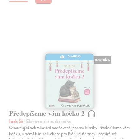
E-AUDIO
novinka
Předepíšeme vám kočku 2
Išida Šó
| Elektronická audiokniha
Okouzlující pokračování oceňované japonské knihy Předepíšeme vám
kočku, v němž klinika Kokoro pro léčbu duše znovu otevírá své