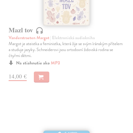
Mazl tov
Vanderstraeten Margot
| Elektronická audiokniha
Margot je ateistka a feministka, která žije se svým íránským přítelem
a studuje jazyky. Schneiderovi jsou ortodoxní židovská rodina se
čtyřmi dětmi.
Na stiahnutie ako
MP3
14,00 €