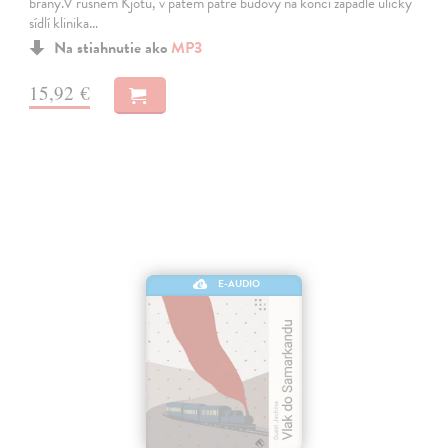
brány.V rušném Kjótu, v pátém patře budovy na konci zapadlé uličky
sídlí klinika…
Na stiahnutie ako
MP3
15,92 €
E-AUDIO