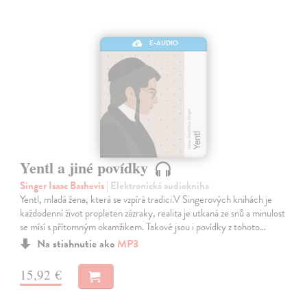
E-AUDIO
Yentl a jiné povídky
Singer Isaac Bashevis
| Elektronická audiokniha
Yentl, mladá žena, která se vzpírá tradici.V Singerových knihách je
každodenní život propleten zázraky, realita je utkaná ze snů a minulost
se mísí s přítomným okamžikem. Takové jsou i povídky z tohoto…
Na stiahnutie ako
MP3
15,92 €