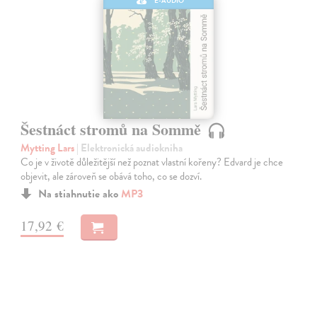
E-AUDIO
Šestnáct stromů na Sommě
Mytting Lars
| Elektronická audiokniha
Co je v životě důležitější než poznat vlastní kořeny? Edvard je chce
objevit, ale zároveň se obává toho, co se dozví.
Na stiahnutie ako
MP3
17,92 €