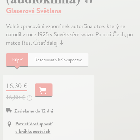
Glaserová Světlana
Volné zpracování vzpomínek autorčina otce, který se
narodil v roce 1925 v Sovětském svazu. Po otci Čech, po
matce Rus.
Čítať ďalej
↓
Kúpiť
Rezervovať v kníhkupectve
16,30 €
16,80 €
?
Zasielame do 12 dní
Pozrieť dostupnosť
v kníhkupectvách