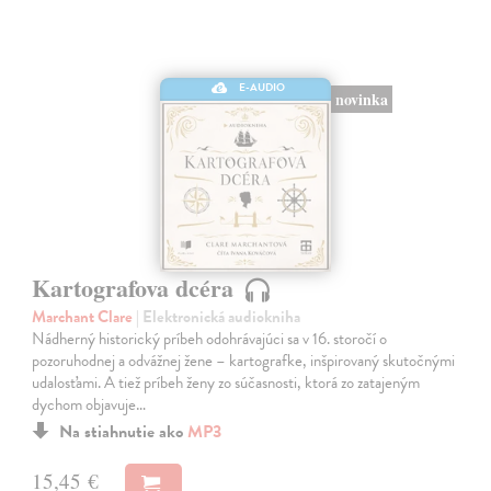
E-AUDIO
novinka
Kartografova dcéra
Marchant Clare
| Elektronická audiokniha
Nádherný historický príbeh odohrávajúci sa v 16. storočí o
pozoruhodnej a odvážnej žene – kartografke, inšpirovaný skutočnými
udalosťami. A tiež príbeh ženy zo súčasnosti, ktorá zo zatajeným
dychom objavuje…
Na stiahnutie ako
MP3
15,45 €