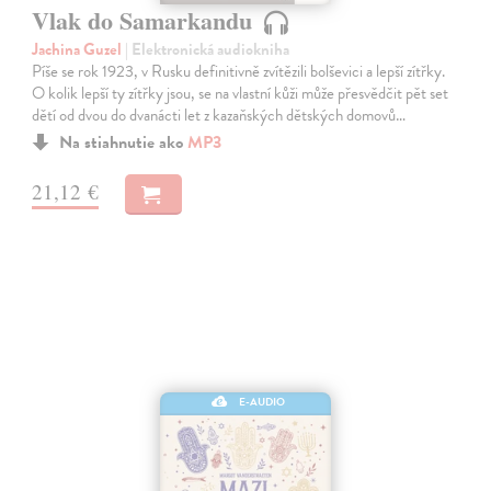
Vlak do Samarkandu
Jachina Guzel
| Elektronická audiokniha
Píše se rok 1923, v Rusku definitivně zvítězili bolševici a lepší zítřky.
O kolik lepší ty zítřky jsou, se na vlastní kůži může přesvědčit pět set
dětí od dvou do dvanácti let z kazaňských dětských domovů…
Na stiahnutie ako
MP3
21,12 €
E-AUDIO