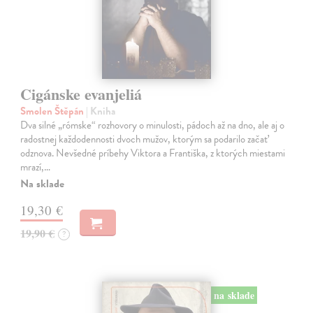
Cigánske evanjeliá
Smolen Štěpán
| Kniha
Dva silné „rómske“ rozhovory o minulosti, pádoch až na dno, ale aj o
radostnej každodennosti dvoch mužov, ktorým sa podarilo začať
odznova. Nevšedné príbehy Viktora a Františka, z ktorých miestami
mrazí,…
Na sklade
19,30 €
19,90 €
?
na sklade