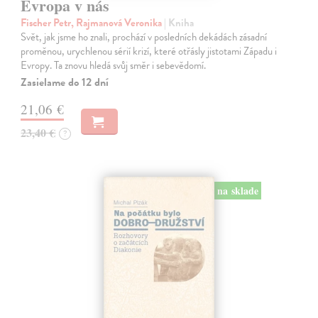
Evropa v nás
Fischer Petr, Rajmanová Veronika
| Kniha
Svět, jak jsme ho znali, prochází v posledních dekádách zásadní
proměnou, urychlenou sérií krizí, které otřásly jistotami Západu i
Evropy. Ta znovu hledá svůj směr i sebevědomí.
Zasielame do 12 dní
21,06 €
23,40 €
?
na sklade