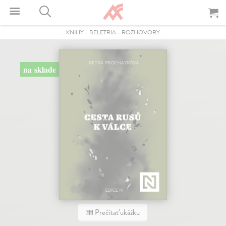
KNIHY
-
BELETRIA
-
ROZHOVORY
na sklade
Prečítať ukážku