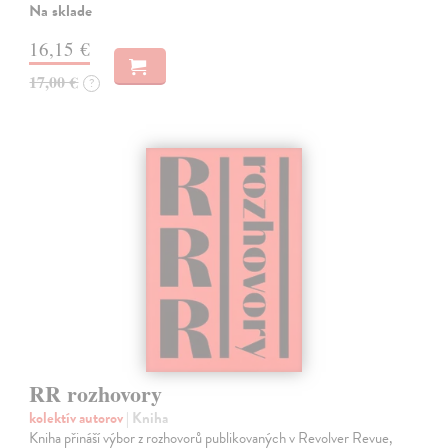
Na sklade
16,15 €
17,00 €
?
RR rozhovory
kolektív autorov
| Kniha
Kniha přináší výbor z rozhovorů publikovaných v Revolver Revue,