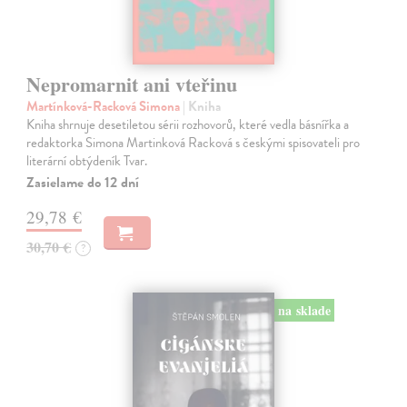
Nepromarnit ani vteřinu
Martínková-Racková Simona
| Kniha
Kniha shrnuje desetiletou sérii rozhovorů, které vedla básnířka a
redaktorka Simona Martinková Racková s českými spisovateli pro
literární obtýdeník Tvar.
Zasielame do 12 dní
29,78 €
30,70 €
?
na sklade