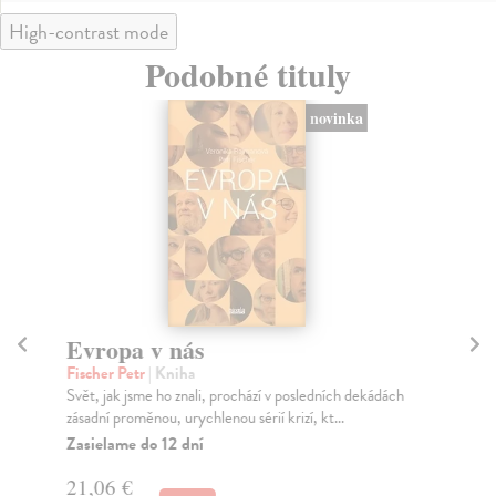
High-contrast mode
Podobné tituly
novinka
Evropa v nás
Za
Fischer Petr
| Kniha
Se
Svět, jak jsme ho znali, prochází v posledních dekádách
Tom
zásadní proměnou, urychlenou sérií krizí, kt...
čes
pro
Zasielame do 12 dní
Na
21,06 €