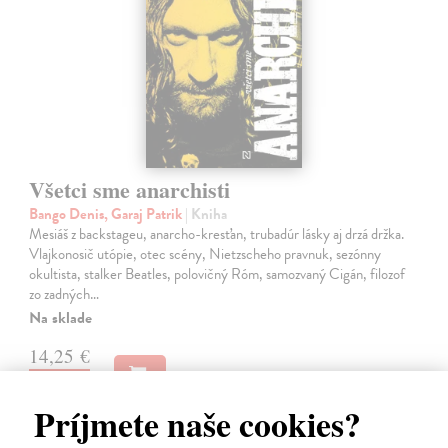
Všetci sme anarchisti
Bango Denis, Garaj Patrik
| Kniha
Mesiáš z backstageu, anarcho-kresťan, trubadúr lásky aj drzá držka.
Vlajkonosič utópie, otec scény, Nietzscheho pravnuk, sezónny
okultista, stalker Beatles, polovičný Róm, samozvaný Cigán, filozof
zo zadných…
Na sklade
14,25 €
15,00 €
?
Príjmete naše cookies?