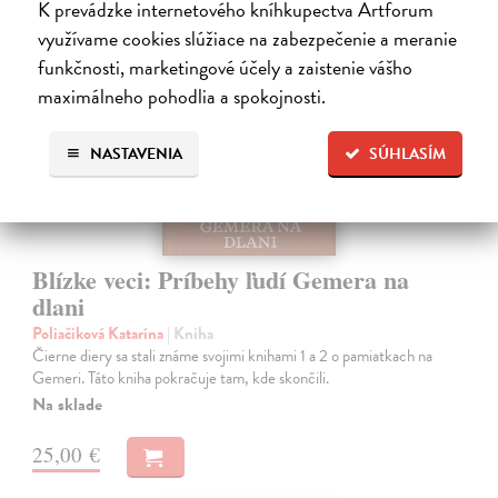
K prevádzke internetového kníhkupectva Artforum
na sklade
využívame cookies slúžiace na zabezpečenie a meranie
funkčnosti, marketingové účely a zaistenie vášho
maximálneho pohodlia a spokojnosti.
NASTAVENIA
SÚHLASÍM
Blízke veci: Príbehy ľudí Gemera na
dlani
Poliačiková Katarína
| Kniha
Čierne diery sa stali známe svojimi knihami 1 a 2 o pamiatkach na
Gemeri. Táto kniha pokračuje tam, kde skončili.
Na sklade
25,00 €