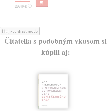
17
23,40 €
?
18
High-contrast mode
Čitatelia s podobným vkusom si
kúpili aj: