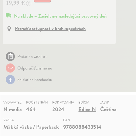
19,99 €
?
Na sklade – Zasielame nasledujúci pracovný deň
Pozrieť dostupnosť v kníhkupectvách
Pridať do wishlistu
Odporučiť známemu
Zdielať na Facebooku
VYDAVATEĽ
POČET STRÁN
ROK VYDANIA
EDÍCIA
JAZYK
N media
464
2024
Edice N
Čeština
VÄZBA
EAN
Mäkká väzba / Paperback
9788088433514