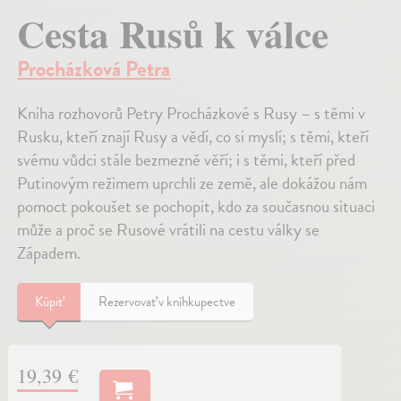
Cesta Rusů k válce
Procházková Petra
Kniha rozhovorů Petry Procházkové s Rusy – s těmi v
Rusku, kteří znají Rusy a vědí, co si myslí; s těmi, kteří
svému vůdci stále bezmezně věří; i s těmi, kteří před
Putinovým režimem uprchli ze země, ale dokážou nám
pomoct pokoušet se pochopit, kdo za současnou situaci
může a proč se Rusové vrátili na cestu války se
Západem.
Kúpiť
Rezervovať v kníhkupectve
19,39 €