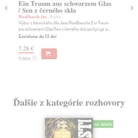
Ein Traum aus schwarzem Glas
O
/ Sen z černého skla
Gr
Moj
Riedlbauch Jan
| Kniha
zvl
Výbor z básnického díla Jana Riedlbaucha Ein Traum
aus schwarzem Glas/Sen z černého skla zachycuje a...
Za
Zasielame do 12 dní
13
7,28 €
13
7,50 €
?
Ďalšie z kategórie rozhovory
na sklade