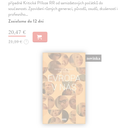
případně Kritické Příloze RR od samizdatových počátků do
současnosti. Zpovídaní různých generací, původů, osudů, zkušeností i
profesního…
Zasielame do 12 dní
20,47 €
21,10 €
?
novinka