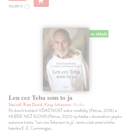
16,40 €
?
na sklade
Len cez Teba som to ja
Steindl-Rast David, Kaup Johannes
| Kniha
Po dvoch knihách VĎAČNOSŤ srdce modlitby (Petrus, 2018) a
HLBŠIE NEŽ SLOVÁ (Petrus, 2021) vychádza v slovenskom jazyku
autorova tretia. "Len cez Teba som to ja", tento citát amerického
básnika E. E. Cummingsa…