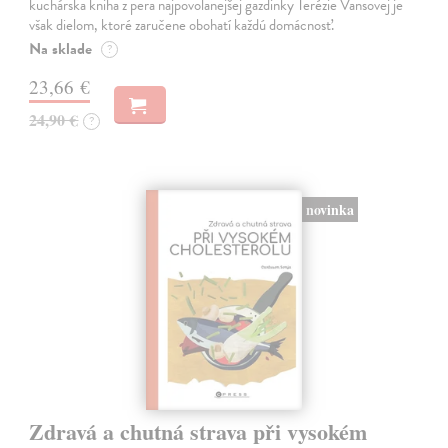
kuchárska kniha z pera najpovolanejšej gazdinky Terézie Vansovej je
však dielom, ktoré zaručene obohatí každú domácnosť.
Na sklade
?
23,66 €
24,90 €
?
novinka
Zdravá a chutná strava při vysokém