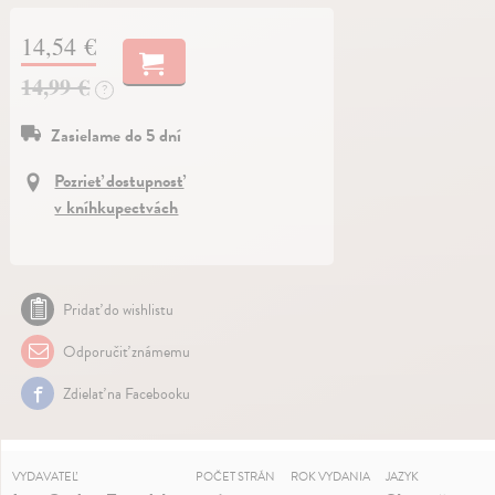
14,54 €
14,99 €
?
Zasielame do 5 dní
Pozrieť dostupnosť
v kníhkupectvách
Pridať do wishlistu
Odporučiť známemu
Zdielať na Facebooku
VYDAVATEĽ
POČET STRÁN
ROK VYDANIA
JAZYK