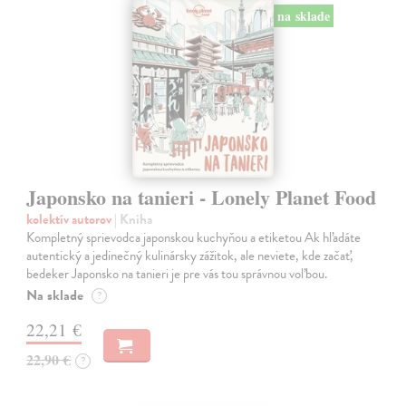
na sklade
Japonsko na tanieri - Lonely Planet Food
kolektív autorov
| Kniha
Kompletný sprievodca japonskou kuchyňou a etiketou Ak hľadáte
autentický a jedinečný kulinársky zážitok, ale neviete, kde začať,
bedeker Japonsko na tanieri je pre vás tou správnou voľbou.
Na sklade
?
22,21 €
22,90 €
?