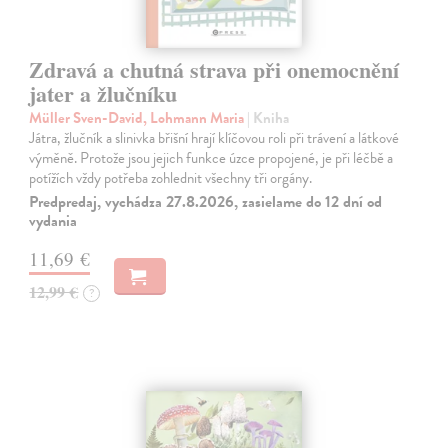
Zdravá a chutná strava při onemocnění
jater a žlučníku
Müller Sven-David, Lohmann Maria
| Kniha
Játra, žlučník a slinivka břišní hrají klíčovou roli při trávení a látkové
výměně. Protože jsou jejich funkce úzce propojené, je při léčbě a
potížích vždy potřeba zohlednit všechny tři orgány.
Predpredaj, vychádza 27.8.2026, zasielame do 12 dní od
vydania
11,69 €
12,99 €
?