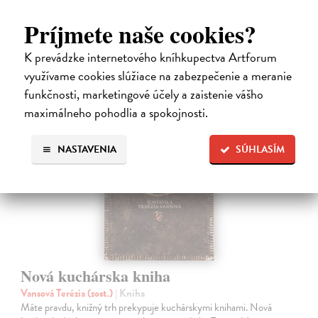
dotlače
Príjmete naše cookies?
16,48 €
16,99 €
K prevádzke internetového kníhkupectva Artforum
?
využívame cookies slúžiace na zabezpečenie a meranie
funkčnosti, marketingové účely a zaistenie vášho
na sklade
maximálneho pohodlia a spokojnosti.
NASTAVENIA
SÚHLASÍM
Nová kuchárska kniha
Vansová Terézia (zost.)
| Kniha
Máte pravdu, knižný trh prekypuje kuchárskymi knihami. Nová