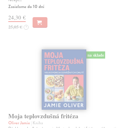
Zasielame do 10 dní
24,30 €
25,05 €
?
na sklade
Moja teplovzdušná fritéza
Oliver Jamie
| Kniha