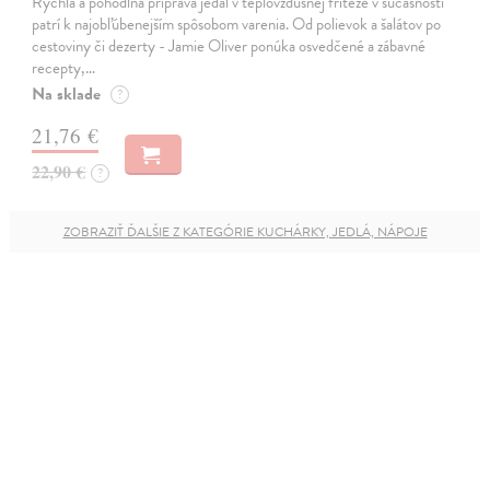
Rýchla a pohodlná príprava jedál v teplovzdušnej fritéze v súčasnosti
patrí k najobľúbenejším spôsobom varenia. Od polievok a šalátov po
cestoviny či dezerty - Jamie Oliver ponúka osvedčené a zábavné
recepty,…
Na sklade
?
21,76 €
22,90 €
?
ZOBRAZIŤ ĎALŠIE Z KATEGÓRIE KUCHÁRKY, JEDLÁ, NÁPOJE