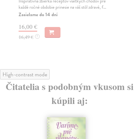
Inšpiratívna zbierka receptov všetkých chodov pre
Vys
každé ročné obdobie prinesie na váš stôl zdravé, f...
Tak
Zasielame do 14 dní
Na
16,00 €
29
16,49 €
29
?
High-contrast mode
Čitatelia s podobným vkusom si
kúpili aj: