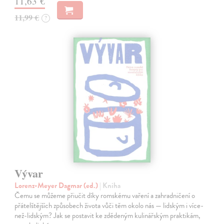
11,63 €
11,99 €
?
Vývar
Lorenz-Meyer Dagmar (ed.)
| Kniha
Čemu se můžeme přiučit díky romskému vaření a zahradničení o
přátelštějších způsobech života vůči těm okolo nás — lidským i více-
než-lidským? Jak se postavit ke zdědeným kulinářským praktikám,