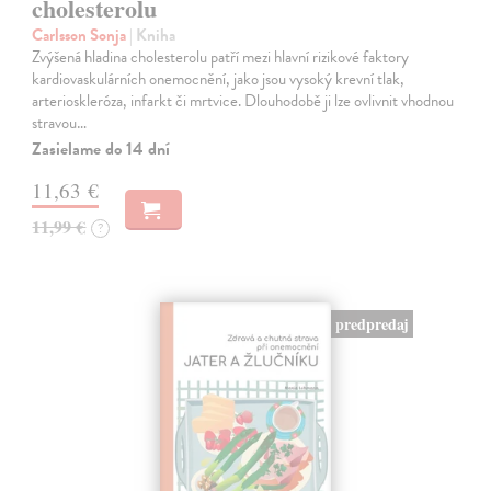
cholesterolu
Carlsson Sonja
| Kniha
Zvýšená hladina cholesterolu patří mezi hlavní rizikové faktory
kardiovaskulárních onemocnění, jako jsou vysoký krevní tlak,
arterioskleróza, infarkt či mrtvice. Dlouhodobě ji lze ovlivnit vhodnou
stravou…
Zasielame do 14 dní
11,63 €
11,99 €
?
predpredaj