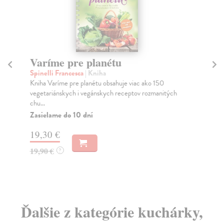
Varíme pre planétu
V
Spinelli Francesca
| Kniha
Bin
Kniha Varíme pre planétu obsahuje viac ako 150
Inš
vegetariánskych i vegánskych receptov rozmanitých
kaž
chu...
Za
Zasielame do 10 dní
16
19,30 €
16
19,90 €
?
Ďalšie z kategórie kuchárky,