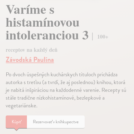
Varíme s
histamínovou
intoleranciou 3
100+
receptov na každý deň
Závodská Paulína
Po dvoch úspešných kuchárskych tituloch prichádza
autorka s treťou (a tvrdí, že aj poslednou) knihou, ktorá
je nabitá inšpiráciou na každodenné varenie. Recepty sú
stále tradične nízkohistamínové, bezlepkové a
vegetariánske.
Kúpiť
Rezervovať v kníhkupectve