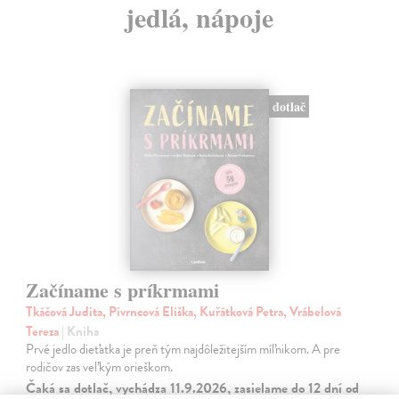
jedlá, nápoje
dotlač
Začíname s príkrmami
Tkáčová Judita, Pivrncová Eliška, Kuřátková Petra, Vrábelová
Tereza
| Kniha
Prvé jedlo dieťatka je preň tým najdôležitejším míľnikom. A pre
rodičov zas veľkým orieškom.
Čaká sa dotlač, vychádza 11.9.2026, zasielame do 12 dní od