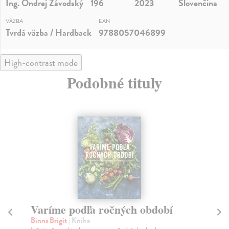
Ing. Ondrej Závodský
196
2023
Slovenčina
VÄZBA
EAN
Tvrdá väzba / Hardback
9788057046899
High-contrast mode
Podobné tituly
Varíme podľa ročných období
K
Binns Brigit
| Kniha
Žú