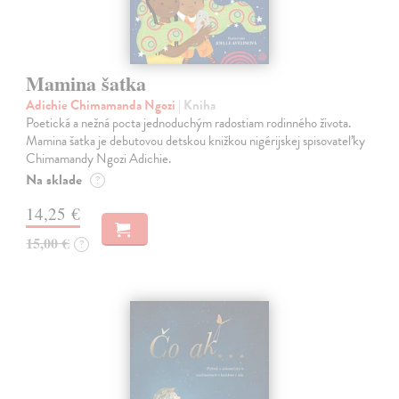
Mamina šatka
Adichie Chimamanda Ngozi
| Kniha
Poetická a nežná pocta jednoduchým radostiam rodinného života.
Mamina šatka je debutovou detskou knižkou nigérijskej spisovateľky
Chimamandy Ngozi Adichie.
Na sklade
?
14,25 €
15,00 €
?