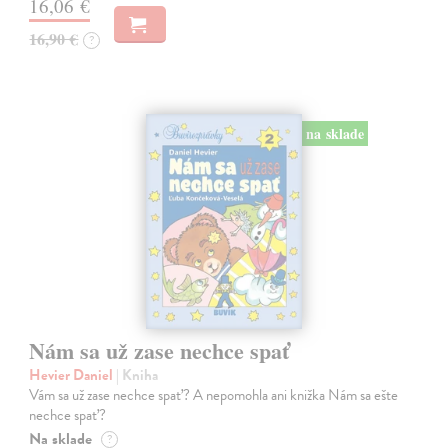
16,06 €
16,90 €
?
na sklade
Nám sa už zase nechce spať
Hevier Daniel
| Kniha
Vám sa už zase nechce spať? A nepomohla ani knižka Nám sa ešte
nechce spať?
Na sklade
?