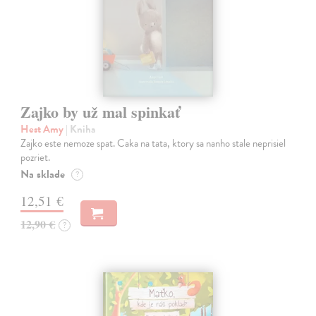
Zajko by už mal spinkať
Hest Amy
| Kniha
Zajko este nemoze spat. Caka na tata, ktory sa nanho stale neprisiel
pozriet.
Na sklade
?
12,51 €
12,90 €
?