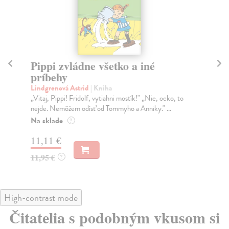
Pippi zvládne všetko a iné
V
príbehy
Ru
Čo 
Lindgrenová Astrid
| Kniha
mal
„Vitaj, Pippi! Fridolf, vytiahni mostík!" „Nie, ocko, to
nejde. Nemôžem odísť od Tommyho a Anniky." ...
Do
Na sklade
?
14
11,11 €
14
11,95 €
?
High-contrast mode
Čitatelia s podobným vkusom si