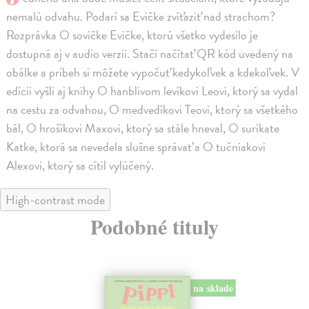
nemalú odvahu. Podarí sa Evičke zvíťaziť nad strachom?
Rozprávka O sovičke Evičke, ktorú všetko vydesilo je
dostupná aj v audio verzii. Stačí načítať QR kód uvedený na
obálke a príbeh si môžete vypočuť kedykoľvek a kdekoľvek. V
edícii vyšli aj knihy O hanblivom levíkovi Leovi, ktorý sa vydal
na cestu za odvahou, O medvedíkovi Teovi, ktorý sa všetkého
bál, O hrošíkovi Maxovi, ktorý sa stále hneval, O surikate
Katke, ktorá sa nevedela slušne správať a O tučniakovi
Alexovi, ktorý sa cítil vylúčený.
High-contrast mode
Podobné tituly
na sklade