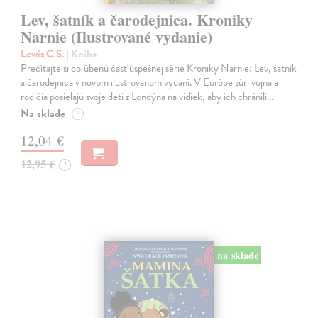
Lev, šatník a čarodejnica. Kroniky
Narnie (Ilustrované vydanie)
Lewis C.S.
| Kniha
Prečítajte si obľúbenú časť úspešnej série Kroniky Narnie: Lev, šatník
a čarodejnica v novom ilustrovanom vydaní. V Európe zúri vojna a
rodičia posielajú svoje deti z Londýna na vidiek, aby ich chránili…
Na sklade
?
12,04 €
12,95 €
?
na sklade