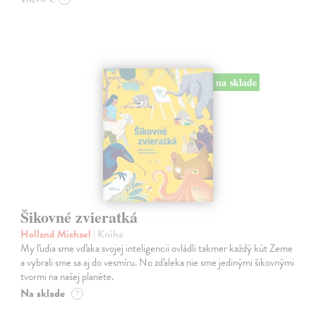
na sklade
Šikovné zvieratká
Holland Michael
| Kniha
My ľudia sme vďaka svojej inteligencii ovládli takmer každý kút Zeme
a vybrali sme sa aj do vesmíru. No zďaleka nie sme jedinými šikovnými
tvormi na našej planéte.
Na sklade
?