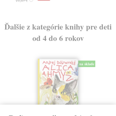
10,49 €
12
Ďalšie z kategórie knihy pre deti
od 4 do 6 rokov
na sklade