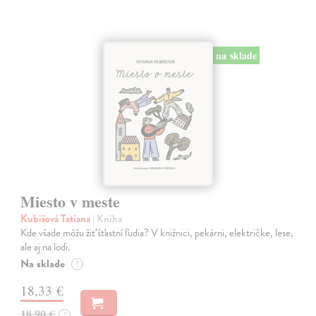
na sklade
Miesto v meste
Kubišová Tatiana
| Kniha
Kde všade môžu žiť šťastní ľudia? V knižnici, pekárni, električke, lese,
ale aj na lodi.
Na sklade
?
18,33 €
18,90 €
?