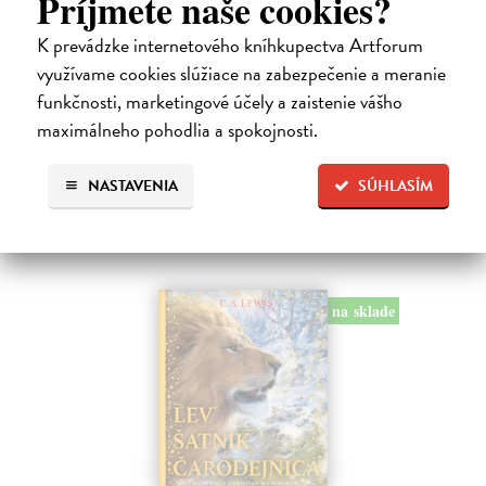
Príjmete naše cookies?
Alica a hmyz
Dúbravský Andrej
| Kniha
K prevádzke internetového kníhkupectva Artforum
Alica je zvedavá mačka, ktorá býva so zvedavým Andrejom. Obaja sú
využívame cookies slúžiace na zabezpečenie a meranie
fascinovaní ríšou hmyzu.
funkčnosti, marketingové účely a zaistenie vášho
Na sklade
?
maximálneho pohodlia a spokojnosti.
28,03 €
28,90 €
?
NASTAVENIA
SÚHLASÍM
na sklade