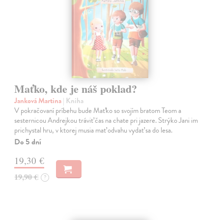
Maťko, kde je náš poklad?
Janková Martina
| Kniha
V pokračovaní príbehu bude Maťko so svojím bratom Teom a
sesternicou Andrejkou tráviť čas na chate pri jazere. Strýko Jani im
prichystal hru, v ktorej musia mať odvahu vydať sa do lesa.
Do 5 dní
19,30 €
19,90 €
?