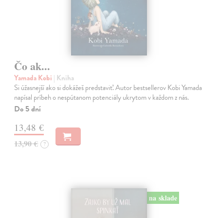
Čo ak...
Yamada Kobi
| Kniha
Si úžasnejší ako si dokážeš predstaviť. Autor bestsellerov Kobi Yamada
napísal príbeh o nespútanom potenciály ukrytom v každom z nás.
Do 5 dní
13,48 €
13,90 €
?
na sklade