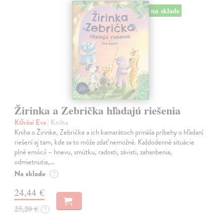
na sklade
Žirinka a Zebrička hľadajú riešenia
Kőrösi Eva
| Kniha
Kniha o Žirinke, Zebričke a ich kamarátoch prináša príbehy o hľadaní
riešení aj tam, kde sa to môže zdať nemožné. Každodenné situácie
plné emócií – hnevu, smútku, radosti, závisti, zahanbenia,
odmietnutia,…
Na sklade
?
24,44 €
25,20 €
?