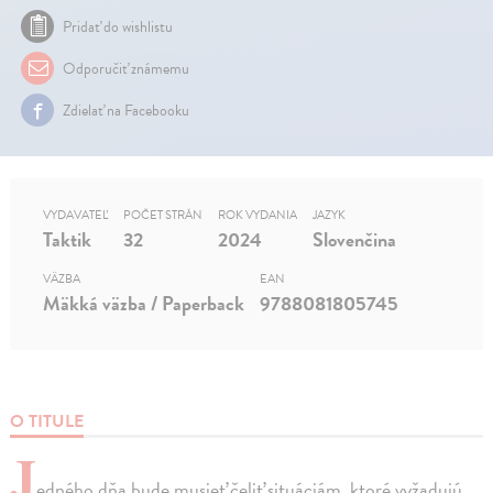
Pridať do wishlistu
Odporučiť známemu
Zdielať na Facebooku
VYDAVATEĽ
POČET STRÁN
ROK VYDANIA
JAZYK
Taktik
32
2024
Slovenčina
VÄZBA
EAN
Mäkká väzba / Paperback
9788081805745
O TITULE
J
edného dňa bude musieť čeliť situáciám, ktoré vyžadujú