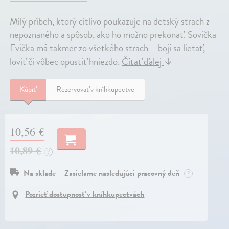
Milý príbeh, ktorý citlivo poukazuje na detský strach z
nepoznaného a spôsob, ako ho možno prekonať. Sovička
Evička má takmer zo všetkého strach – bojí sa lietať,
loviť či vôbec opustiť hniezdo.
Čítať ďalej
↓
Kúpiť
Rezervovať v kníhkupectve
10,56 €
10,89 €
?
Na sklade – Zasielame nasledujúci pracovný deň
?
Pozrieť dostupnosť v kníhkupectvách