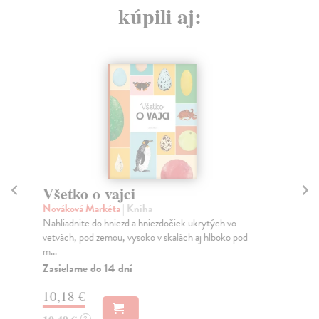
kúpili aj:
Všetko o vajci
J
Nováková Markéta
| Kniha
Je
Nahliadnite do hniezd a hniezdočiek ukrytých vo
Prí
vetvách, pod zemou, vysoko v skalách aj hlboko pod
Ada
m...
opi.
Zasielame do 14 dní
Na
10,18 €
11
?