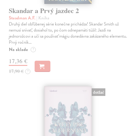
Skandar a Prvý jazdec 2
Steadman A.F.
| Kniha
Druhý diel obľúbenej série konečne prichádza! Skandar Smith už
nemusí snívať, dosiahol to, po čom odnepamäti túžil: Jazdí na
jednorožcovi a učí sa používať mágiu donedávna zakázaného elementu.
Prvý ročník…
Na sklade
?
17,36 €
17,90 €
?
dotlač