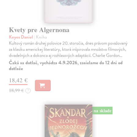
Kvety pre Algernona
Keyes Daniel
| Kniha
Kultový román druhej polovice 20. storočia, dnes právom považovaný
za klasiku americkej literatúry, ktorá inšpirovala množstvo filmových,
divadelných a dokonca aj rozhlasových adaptácií. Charlie Gordon…
Čaká sa dotlač, vychádza 4.9.2026, zasielame do 12 dní od
dotlače
18,42 €
18,99 €
?
na sklade