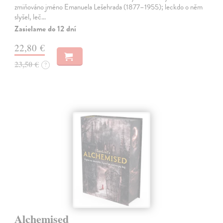
zmiňováno jméno Emanuela Lešehrada (1877–1955); leckdo o něm
slyšel, leč…
Zasielame do 12 dní
22,80 €
23,50 €
?
Alchemised