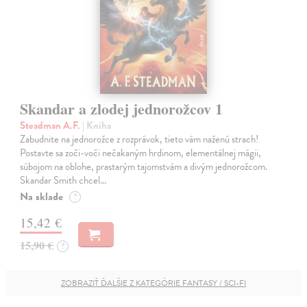
Skandar a zlodej jednorožcov 1
Steadman A.F.
| Kniha
Zabudnite na jednorožce z rozprávok, tieto vám naženú strach!
Postavte sa zoči-voči nečakaným hrdinom, elementálnej mágii,
súbojom na oblohe, prastarým tajomstvám a divým jednorožcom.
Skandar Smith chcel…
Na sklade
?
15,42 €
15,90 €
?
ZOBRAZIŤ ĎALŠIE Z KATEGÓRIE FANTASY / SCI-FI