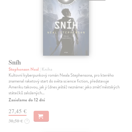
Sníh
Stephenson Neal
| Kniha
Kultovní kyberpunkový román Neala Stephensona, pro kterého
znamenal raketový start do světa science fiction, představuje
Ameriku takovou, jak ji (dnes ještě) neznáme: jako změť městských
státečků založených…
Zasielame do 12 dní
27,45 €
30,50 €
?