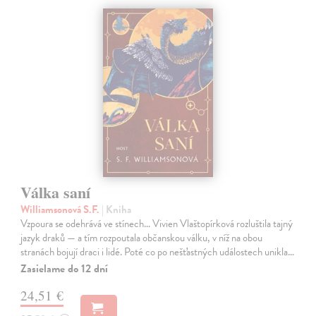
Válka saní
Williamsonová S.F.
| Kniha
Vzpoura se odehrává ve stínech… Vivien Vlaštopírková rozluštila tajný
jazyk draků — a tím rozpoutala občanskou válku, v níž na obou
stranách bojují draci i lidé. Poté co po nešťastných událostech unikla…
Zasielame do 12 dní
24,51 €