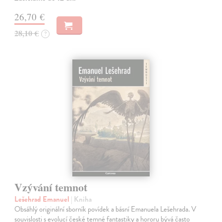
26,70 €
28,10 €
?
Vzývání temnot
Lešehrad Emanuel
| Kniha
Obsáhlý originální sborník povídek a básní Emanuela Lešehrada. V
souvislosti s evolucí české temné fantastiky a hororu bývá často