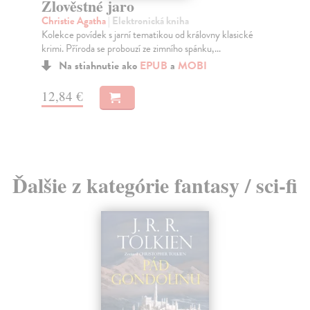
Zlověstné jaro
Pov
Christie Agatha
| Elektronická kniha
pov
Kolekce povídek s jarní tematikou od královny klasické
Na
krimi. Příroda se probouzí ze zimního spánku,...
13
Na stiahnutie ako
EPUB
a
MOBI
14
12,84 €
Ďalšie z kategórie fantasy / sci-fi