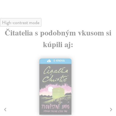
High-contrast mode
Čitatelia s podobným vkusom si
kúpili aj:
E-KNIHA
C
Sk