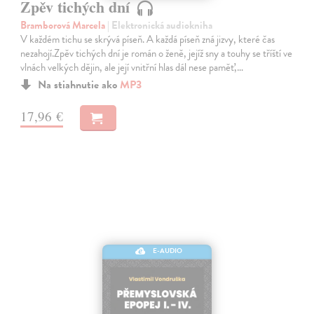
Zpěv tichých dní
Bramborová Marcela
| Elektronická audiokniha
V každém tichu se skrývá píseň. A každá píseň zná jizvy, které čas
nezahojí.Zpěv tichých dní je román o ženě, jejíž sny a touhy se tříští ve
vlnách velkých dějin, ale její vnitřní hlas dál nese paměť,…
Na stiahnutie ako
MP3
17,96 €
E-AUDIO