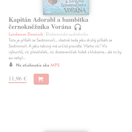
Kapitán Adorabl a bambitka
černokněžníka Vorána
Landsman Dominik
| Elektronická audiokniha
Toto je příběh ze Sedmimoří… vlastně teda jako druhý příběh ze
Sedmimoří. A jako takový má určitá pravidla: Všeho víc! Víc
výbuchů, víc přestřelek, víc dostaveníček holek s klukama… ale to by
asi nebyl…
Na stiahnutie ako
MP3
11,96 €