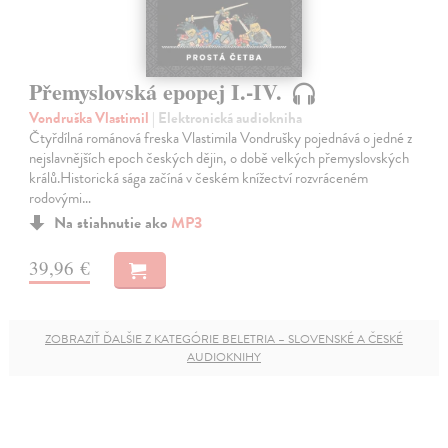
Přemyslovská epopej I.-IV.
Vondruška Vlastimil
| Elektronická audiokniha
Čtyřdílná románová freska Vlastimila Vondrušky pojednává o jedné z
nejslavnějších epoch českých dějin, o době velkých přemyslovských
králů.Historická sága začíná v českém knížectví rozvráceném
rodovými…
Na stiahnutie ako
MP3
39,96 €
ZOBRAZIŤ ĎALŠIE Z KATEGÓRIE BELETRIA – SLOVENSKÉ A ČESKÉ
AUDIOKNIHY