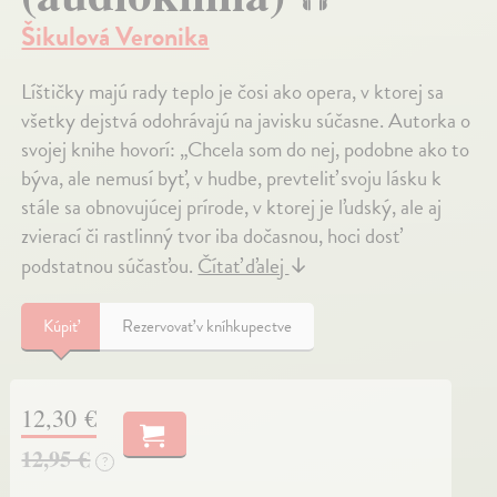
Šikulová Veronika
Líštičky majú rady teplo je čosi ako opera, v ktorej sa
všetky dejstvá odohrávajú na javisku súčasne. Autorka o
svojej knihe hovorí: „Chcela som do nej, podobne ako to
býva, ale nemusí byť, v hudbe, prevteliť svoju lásku k
stále sa obnovujúcej prírode, v ktorej je ľudský, ale aj
zvierací či rastlinný tvor iba dočasnou, hoci dosť
podstatnou súčasťou.
Čítať ďalej
↓
Kúpiť
Rezervovať v kníhkupectve
12,30 €
12,95 €
?