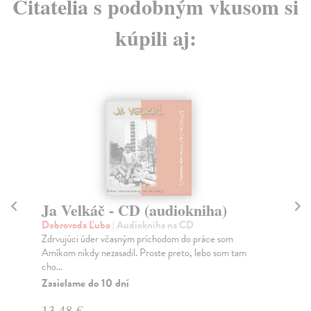
Čitatelia s podobným vkusom si
kúpili aj:
Ja Velkáč - CD (audiokniha)
An
Dobrovoda Ľubo
| Audiokniha na CD
Ka
Zdrvujúci úder včasným príchodom do práce som
Prí
Amíkom nikdy nezasadil. Proste preto, lebo som tam
pos
cho...
Do
Zasielame do 10 dní
11
13,48 €