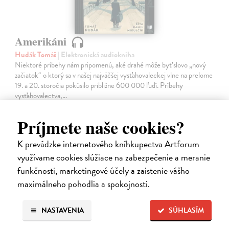
Amerikáni
Hudák Tomáš
| Elektronická audiokniha
Niektoré príbehy nám pripomenú, aké drahé môže byť slovo „nový
začiatok“ o ktorý sa v našej najväčšej vysťahovaleckej vlne na prelome
19. a 20. storočia pokúsilo približne 600 000 ľudí. Príbehy
vysťahovalectva,…
Na stiahnutie ako
MP3
Príjmete naše cookies?
15,95 €
K prevádzke internetového kníhkupectva Artforum
využívame cookies slúžiace na zabezpečenie a meranie
funkčnosti, marketingové účely a zaistenie vášho
maximálneho pohodlia a spokojnosti.
NASTAVENIA
SÚHLASÍM