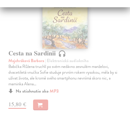
E-AUDIO
novinka
Cesta na Sardinii
Majchráková Barbora
| Elektronická audiokniha
Babička Růžena truchlí po svém nedávno zesnulém manželovi,
dvacetiletá vnučka Sofie studuje prvním rokem vysokou, měla by si
užívat života, ale kromě svého smartphonu nevnímá skoro nic, a
maminka Alena…
Na stiahnutie ako
MP3
15,80 €