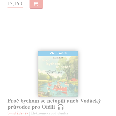
13,16 €
E-AUDIO
Proč bychom se netopili aneb Vodácký
průvodce pro Ofélii
Šmíd Zdeněk
| Elektronická audiokniha