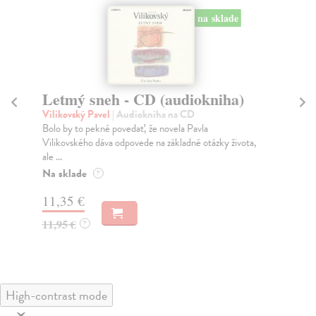
na sklade
Letmý sneh - CD (audiokniha)
Z
Vilikovský Pavel
| Audiokniha na CD
Rú
Bolo by to pekné povedať, že novela Pavla
Bás
Vilikovského dáva odpovede na základné otázky života,
oso
ale ...
zbie
Na sklade
Na
?
11,35 €
14
11,95 €
14
?
High-contrast mode