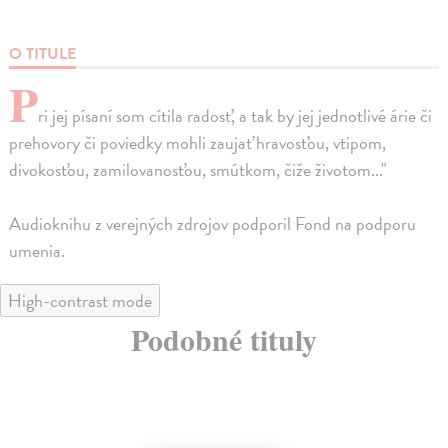
O TITULE
P
ri jej písaní som cítila radosť, a tak by jej jednotlivé árie či
prehovory či poviedky mohli zaujať hravosťou, vtipom,
divokosťou, zamilovanosťou, smútkom, čiže životom..."
Audioknihu z verejných zdrojov podporil Fond na podporu
umenia.
High-contrast mode
Podobné tituly