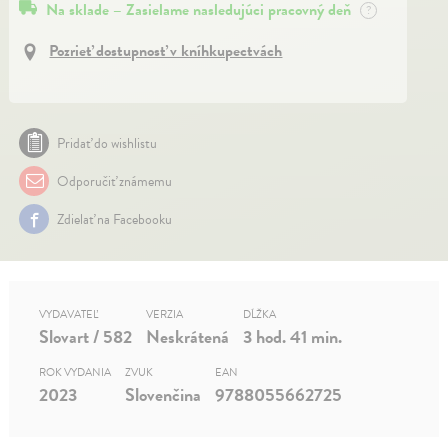
Na sklade – Zasielame nasledujúci pracovný deň
?
Pozrieť dostupnosť v kníhkupectvách
Pridať do wishlistu
Odporučiť známemu
Zdielať na Facebooku
VYDAVATEĽ
VERZIA
DĹŽKA
Slovart / 582
Neskrátená
3 hod. 41 min.
ROK VYDANIA
ZVUK
EAN
2023
Slovenčina
9788055662725