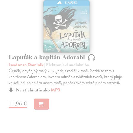
E-AUDIO
Lapuťák a kapitán Adorabl
Landsman Dominik
| Elektronická audiokniha
Čeněk, obyčejný malý kluk, jede s rodiči k moři. Setká se tam s
kapitánem Adorablem, lovcem odměn a zvláštních tvorů, který pluje
ve své lodi po celém Sedmimoří, pohádkovém světě plném ostrovů.
Na stiahnutie ako
MP3
11,96 €