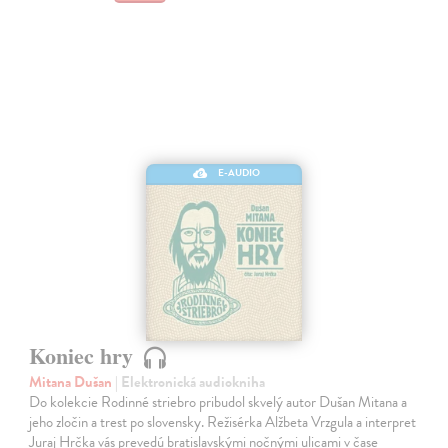
E-AUDIO
Koniec hry
Mitana Dušan
| Elektronická audiokniha
Do kolekcie Rodinné striebro pribudol skvelý autor Dušan Mitana a
jeho zločin a trest po slovensky. Režisérka Alžbeta Vrzgula a interpret
Juraj Hrčka vás prevedú bratislavskými nočnými ulicami v čase