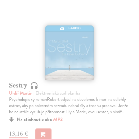
E-AUDIO
Sestry
Uhlíř Martin
| Elektronická audiokniha
Psychologický románRobert odjíždí na dovolenou k moři na odlehlý
ostrov, aby po bolestném rozvodu nabral síly a trochu pracoval. Jenže
ho neustále vyrušuje přítomnost Lily a Marie, dvou sester, s nimiž…
Na stiahnutie ako
MP3
13,16 €