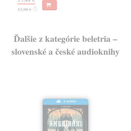
11
13,90 €
?
Ďalšie z kategórie beletria –
slovenské a české audioknihy
E-AUDIO