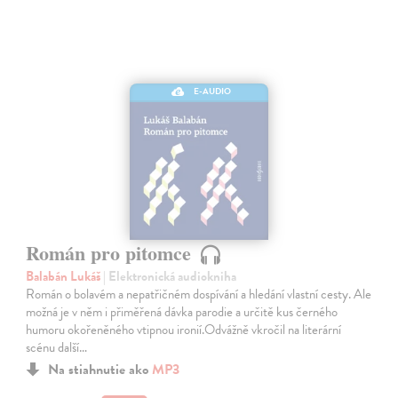
E-AUDIO
Román pro pitomce
Balabán Lukáš
| Elektronická audiokniha
Román o bolavém a nepatřičném dospívání a hledání vlastní cesty. Ale
možná je v něm i přiměřená dávka parodie a určitě kus černého
humoru okořeněného vtipnou ironií.Odvážně vkročil na literární
scénu další…
Na stiahnutie ako
MP3