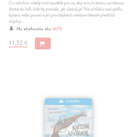
Co všechno mladý muž neudělá pro to, aby svou krásnou vyvolenou
dostal do lodi, kde by poznala, jak úžasný je! Na schůzku nosí pádlo,
kytaru nebo provaz a při procházkách městem hlasitě předčítá
úryvky…
Na stiahnutie ako
MP3
11,52 €
E-AUDIO