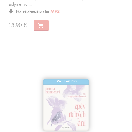
zadymených…
Na stiahnutie ako
MP3
15,90 €
E-AUDIO