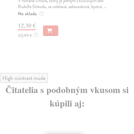
V románe Uršuľa, ktorý je jedným z kľúčových diel
Kaž
Rudolfa Slobodu, sa vzdelaná, sebavedomá, bystrá, ...
pri
Na sklade
Na
?
12,30 €
12
12,95 €
12
?
High-contrast mode
Čitatelia s podobným vkusom si
kúpili aj: