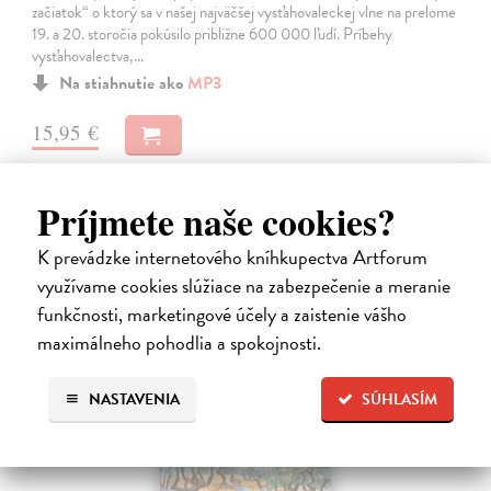
začiatok“ o ktorý sa v našej najväčšej vysťahovaleckej vlne na prelome
19. a 20. storočia pokúsilo približne 600 000 ľudí. Príbehy
vysťahovalectva,…
Na stiahnutie ako
MP3
15,95 €
Príjmete naše cookies?
K prevádzke internetového kníhkupectva Artforum
využívame cookies slúžiace na zabezpečenie a meranie
funkčnosti, marketingové účely a zaistenie vášho
maximálneho pohodlia a spokojnosti.
E-AUDIO
novinka
NASTAVENIA
SÚHLASÍM