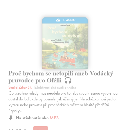
E-AUDIO
Proč bychom se netopili aneb Vodácký
průvodce pro Ofélii
Šmíd Zdeněk
| Elektronická audiokniha
Co všechno mladý muž neudělá pro to, aby svou krásnou vyvolenou
dostal do lodi, kde by poznala, jak úžasný je! Na schůzku nosí pádlo,
kytaru nebo provaz a při procházkách městem hlasitě předčítá
úryvky…
Na stiahnutie ako
MP3