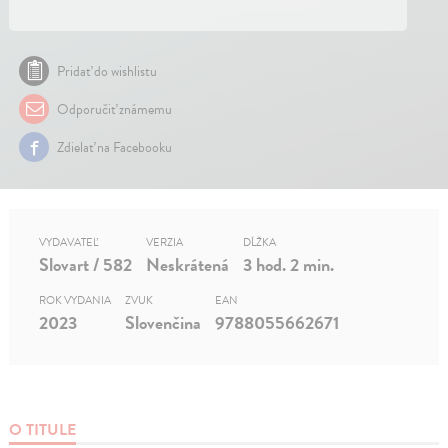
Pridať do wishlistu
Odporučiť známemu
Zdielať na Facebooku
VYDAVATEĽ
VERZIA
DĹŽKA
Slovart / 582
Neskrátená
3 hod. 2 min.
ROK VYDANIA
ZVUK
EAN
2023
Slovenčina
9788055662671
O TITULE