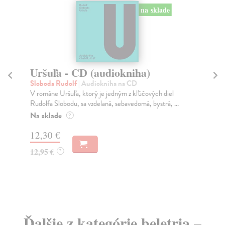
na sklade
Uršuľa - CD (audiokniha)
R
Sloboda Rudolf
| Audiokniha na CD
Sl
V románe Uršuľa, ktorý je jedným z kľúčových diel
Kaž
Rudolfa Slobodu, sa vzdelaná, sebavedomá, bystrá, ...
pri
Na sklade
Na
?
12,30 €
12
12,95 €
12
?
Ďalšie z kategórie beletria –