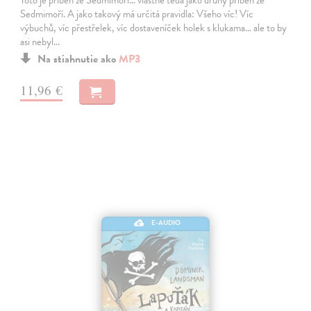
Sedmimoří. A jako takový má určitá pravidla: Všeho víc! Víc
výbuchů, víc přestřelek, víc dostaveníček holek s klukama… ale to by
asi nebyl…
Na stiahnutie ako
MP3
11,96 €
E-AUDIO