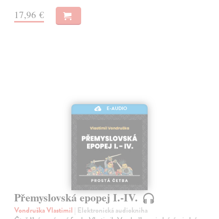
17,96 €
E-AUDIO
Přemyslovská epopej I.-IV.
Vondruška Vlastimil
| Elektronická audiokniha