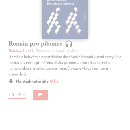
Román pro pitomce
Balabán Lukáš
| Elektronická audiokniha
Román o bolavém a nepatřičném dospívání a hledání vlastní cesty. Ale
možná je v něm i přiměřená dávka parodie a určitě kus černého
humoru okořeněného vtipnou ironií.Odvážně vkročil na literární
scénu další…
Na stiahnutie ako
MP3
13,16 €