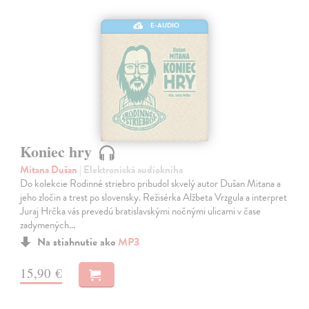
E-AUDIO
Koniec hry
Mitana Dušan
| Elektronická audiokniha
Do kolekcie Rodinné striebro pribudol skvelý autor Dušan Mitana a
jeho zločin a trest po slovensky. Režisérka Alžbeta Vrzgula a interpret
Juraj Hrčka vás prevedú bratislavskými nočnými ulicami v čase
zadymených…
Na stiahnutie ako
MP3
15,90 €