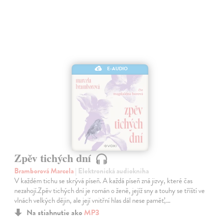
E-AUDIO
Zpěv tichých dní
Bramborová Marcela
| Elektronická audiokniha
V každém tichu se skrývá píseň. A každá píseň zná jizvy, které čas
nezahojí.Zpěv tichých dní je román o ženě, jejíž sny a touhy se tříští ve
vlnách velkých dějin, ale její vnitřní hlas dál nese paměť,…
Na stiahnutie ako
MP3