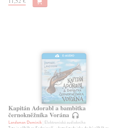
11,52 €
E-AUDIO
Kapitán Adorabl a bambitka
černokněžníka Vorána
Landsman Dominik
| Elektronická audiokniha
Toto je příběh ze Sedmimoří… vlastně teda jako druhý příběh ze