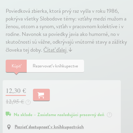
Poviedková zbierka, ktorá prvý raz vyšla v roku 1986,
pokrýva všetky Slobodove témy: vzťahy medzi mužom a
ženou, otcom a synom, vzťah v pracovnom kolektíve i v
rodine. Navonok sa poviedky javia ako humorné, no v
skutočnosti sú vážne, odkrývajú vnútorné stavy a zážitky
človeka tej doby.
Čítať ďalej
↓
Kúpiť
Rezervovať v kníhkupectve
12,30 €
12,95 €
?
Na sklade – Zasielame nasledujúci pracovný deň
?
Pozrieť dostupnosť v kníhkupectvách