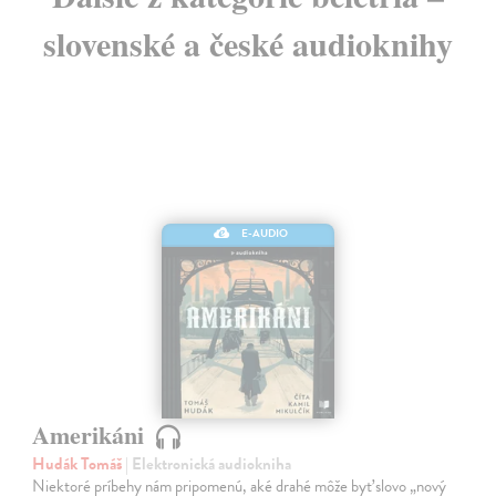
slovenské a české audioknihy
E-AUDIO
Amerikáni
Hudák Tomáš
| Elektronická audiokniha
Niektoré príbehy nám pripomenú, aké drahé môže byť slovo „nový