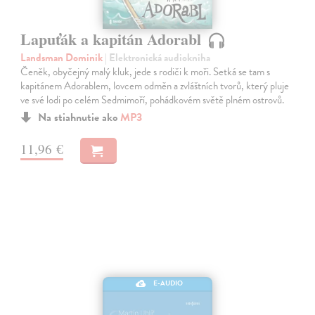
Lapuťák a kapitán Adorabl
Landsman Dominik
| Elektronická audiokniha
Čeněk, obyčejný malý kluk, jede s rodiči k moři. Setká se tam s
kapitánem Adorablem, lovcem odměn a zvláštních tvorů, který pluje
ve své lodi po celém Sedmimoří, pohádkovém světě plném ostrovů.
Na stiahnutie ako
MP3
11,96 €
E-AUDIO