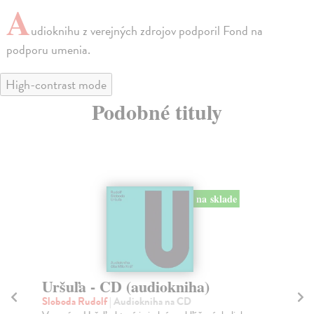
A
udioknihu z verejných zdrojov podporil Fond na
podporu umenia.
High-contrast mode
Podobné tituly
na sklade
Uršuľa - CD (audiokniha)
R
Sloboda Rudolf
| Audiokniha na CD
Sl