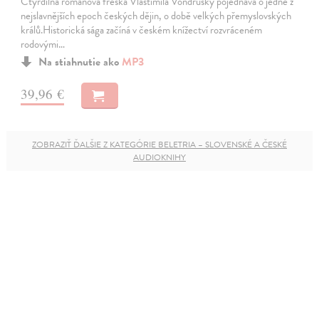
Čtyřdílná románová freska Vlastimila Vondrušky pojednává o jedné z
nejslavnějších epoch českých dějin, o době velkých přemyslovských
králů.Historická sága začíná v českém knížectví rozvráceném
rodovými…
Na stiahnutie ako
MP3
39,96 €
ZOBRAZIŤ ĎALŠIE Z KATEGÓRIE BELETRIA – SLOVENSKÉ A ČESKÉ
AUDIOKNIHY