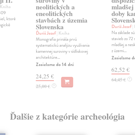
i II.
suroviny v
dispozíc
neolitických a
mladšej 
 Kniha
eneolitických
doby ka
 309
stavbách z územia
Slovens
el, ktoré
logické
Slovenska
Duriš Jozef
|
Na základe s
Ďuriš Jozef
| Kniha
stavieb zo 72 
Monografia prináša prvú
mladšej a nes
systematickú analýzu využívania
z územi...
kamennej suroviny v sídliskovej
architektúre...
Zasielame d
Zasielame do 14 dní
62,52 €
24,25 €
64,45 €
?
25,00 €
?
Ďalšie z kategórie archeológia