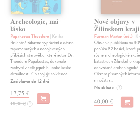
Archeologie, má
Nové objavy v
lásko
Žilinskom kraji
Papakostas Theodore
| Kniha
Furman Martin (ed.)
| K
Brilantně zábavné vyprávění o dávno
Obsiahla publikácia na 30
zapomenutých a neobjevených
ponúka 82 hesiel, ktoré pr
příbězích starověku, které autor Dr.
rôzne archeologické akcie
Theodore Papakostas, dokonale
katastroch Žilinského kraj
zachytil v celé jejich hluboké lidské
odovzdané archeologické 
aktuálnosti. Co spojuje spiklence…
Okrem písomných informá
množstva…
Zasielame do 12 dní
Na sklade
?
17,75 €
40,00 €
18,30 €
?