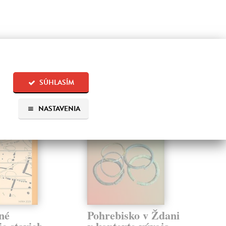
 aj:
SÚHLASÍM
NASTAVENIA
né
Pohrebisko v Ždani
No