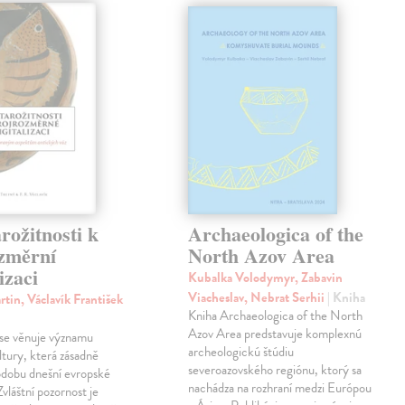
rožitnosti k
Archaeologica of the
ozměrní
North Azov Area
izaci
Kubalka Volodymyr, Zabavin
Viacheslav, Nebrat Serhii
| Kniha
tin, Václavík František
Kniha Archaeologica of the North
Azov Area predstavuje komplexnú
 se věnuje významu
archeologickú štúdiu
ltury, která zásadně
severoazovského regiónu, ktorý sa
podobu dnešní evropské
nachádza na rozhraní medzi Európou
 Zvláštní pozornost je