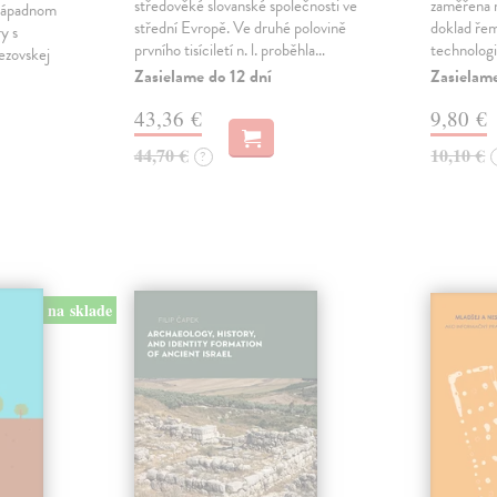
středověké slovanské společnosti ve
zaměřena 
ozápadnom
střední Evropě. Ve druhé polovině
doklad řem
y s
prvního tisíciletí n. l. proběhla…
technolog
ezovskej
Zasielame do 12 dní
Zasielame
43,36 €
9,80 €
44,70 €
10,10 €
?
na sklade