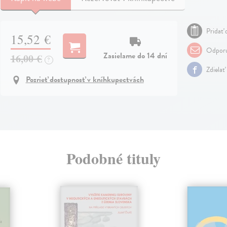
Pridať 
15,52 €
Odporu
Zasielame do 14 dní
16,00 €
?
Zdielať
Pozrieť dostupnosť v kníhkupectvách
Podobné tituly