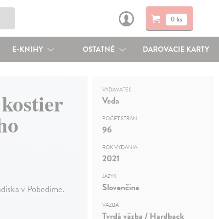
0 ks
E-KNIHY
OSTATNÉ
DAROVACIE KARTY
VYDAVATEĽ
kostier
Veda
ho
POČET STRÁN
96
ROK VYDANIA
2021
JAZYK
Slovenčina
adiska v Pobedime.
VÄZBA
Tvrdá väzba / Hardback