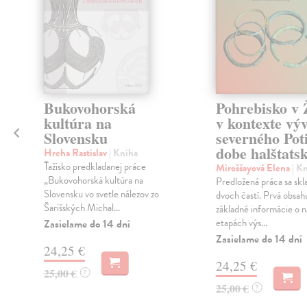
Bukovohorská
Pohrebisko v 
kultúra na
v kontexte vý
Slovensku
severného Poti
dobe halštatsk
Hreha Rastislav
| Kniha
Ťažisko predkladanej práce
Miroššayová Elena
| K
„Bukovohorská kultúra na
Predložená práca sa skl
Slovensku vo svetle nálezov zo
dvoch častí. Prvá obsah
Šarišských Michal...
základné informácie o n
etapách výs...
Zasielame do 14 dní
Zasielame do 14 dní
24,25 €
24,25 €
25,00 €
?
25,00 €
?