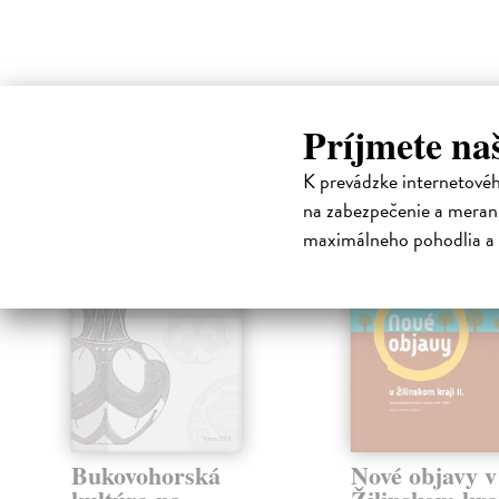
High-contrast mode
Príjmete na
Čit
K prevádzke internetové
klade
na zabezpečenie a merani
maximálneho pohodlia a 
Bukovohorská
Nové objavy v