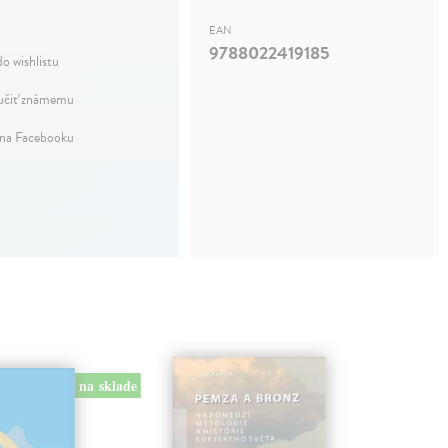
EAN
9788022419185
do wishlistu
čiť známemu
 na Facebooku
na sklade