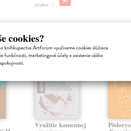
25,00 €
?
še cookies?
atelia s podobným vkusom si kúpili
ho kníhkupectva Artforum využívame cookies slúžiace
e funkčnosti, marketingové účely a zaistenie vášho
na sklade
spokojnosti.
Využitie kamennej
Pôdorys