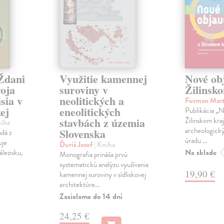
Ždani
Využitie kamennej
Nové ob
voja
suroviny v
Žilinsko
sia v
neolitických a
Furman Mar
ej
eneolitických
Publikácia „N
stavbách z územia
Žilinskom kraj
niha
archeologický
Slovenska
adá z
úradu ...
uje
Ďuriš Jozef
| Kniha
Na sklade
álezisku,
Monografia prináša prvú
systematickú analýzu využívania
19,90 €
kamennej suroviny v sídliskovej
architektúre...
Zasielame do 14 dní
24,25 €