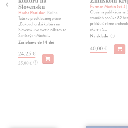
kultúra na
Žilinskom kraj
Slovensku
Furman Martin (ed.)
|
o
Obsiahla publikácia na
Hreha Rastislav
| Kniha
m
stranách ponúka 82 hesi
Ťažisko predkladanej práce
približujú rôzne archeo
„Bukovohorská kultúra na
akcie v 5...
Slovensku vo svetle nálezov zo
Šarišských Michal...
Na sklade
?
Zasielame do 14 dní
40,00 €
24,25 €
25,00 €
?