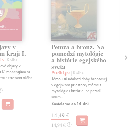
javy v
Pemza a bronz. Na
Po
m kraji I.
pomedzí mytológie
Pa
a histórie egejského
ko
tin
| Kniha
sveta
ke
ové objavy v
i I.“ zaoberajúca sa
Petrík Igor
| Kniha
Vrt
mi aktivitami nášho
Témou sú udalosti doby bronzovej
Kni
v egejskom priestore, známe z
Pre
mytológie i histórie, na pozadí
výs
?
seizm...
vyh
Palá
Zasielame do 14 dní
Zas
14,49 €
24
14,94 €
?
25,