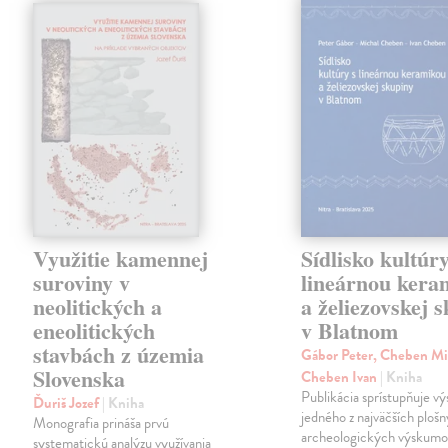
Využitie kamennej
Sídlisko kultúry
suroviny v
lineárnou kera
neolitických a
a želiezovskej 
eneolitických
v Blatnom
stavbách z územia
Gábor Peter, Cheben Mi
Slovenska
Cheben Ivan
| Kniha
Publikácia sprístupňuje v
Ďuriš Jozef
| Kniha
jedného z najväčších ploš
Monografia prináša prvú
archeologických výskumo
systematickú analýzu využívania