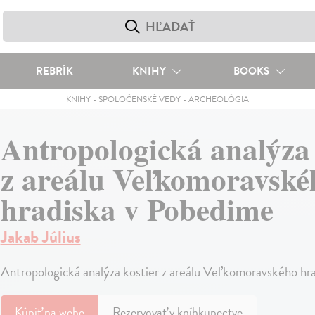
REBRÍK
KNIHY
BOOKS
KNIHY
-
SPOLOČENSKÉ VEDY
-
ARCHEOLÓGIA
Antropologická analýza 
z areálu Veľkomoravské
hradiska v Pobedime
Jakab Július
Antropologická analýza kostier z areálu Veľkomoravského hr
Kúpiť
na webe
Rezervovať v kníhkupectve