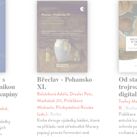
 s
Břeclav - Pohansko
Od sta
mikou
XI.
trojr
skupiny
digital
Balcárková Adéla, Dresler Petr,
Macháček Jiří, Prišťáková
Trefný Mar
Michaela, Přichystalová Renáta
R.
| Kniha
chal,
(eds.)
| Kniha
Publikace
Kniha shrnuje výsledky bádání, které
antické ku
ýsledky
na příkladu raně středověké Moravy
ovlivnila 
ných
popisují proces formování raně
civilizace.
v