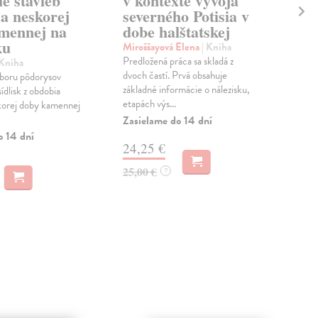
ie stavieb
v kontexte vývoja
Ži
a neskorej
severného Potisia v
Fur
mennej na
dobe halštatskej
Pub
ku
Žili
Miroššayová Elena
| Kniha
arch
Predložená práca sa skladá z
 Kniha
úrad
dvoch častí. Prvá obsahuje
úboru pôdorysov
Na 
základné informácie o nálezisku,
sídlisk z obdobia
etapách výs...
korej doby kamennej
19
Zasielame do 14 dní
o 14 dní
24,25 €
25,00 €
?