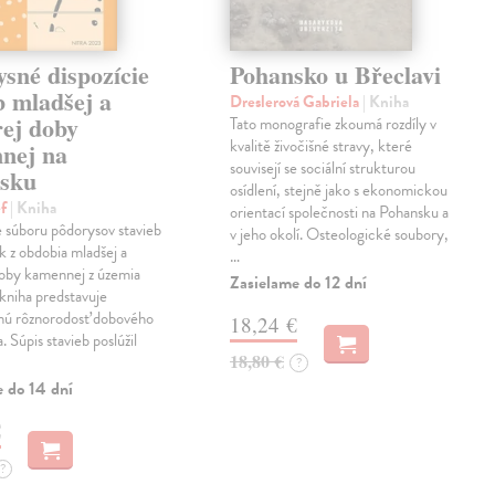
sné dispozície
Pohansko u Břeclavi
b mladšej a
Dreslerová Gabriela
| Kniha
rej doby
Tato monografie zkoumá rozdíly v
kvalitě živočišné stravy, které
nej na
souvisejí se sociální strukturou
nsku
osídlení, stejně jako s ekonomickou
ef
| Kniha
orientací společnosti na Pohansku a
 súboru pôdorysov stavieb
v jeho okolí. Osteologické soubory,
sk z obdobia mladšej a
…
doby kamennej z územia
Zasielame do 12 dní
kniha predstavuje
nú rôznorodosť dobového
18,24 €
a. Súpis stavieb poslúžil
18,80 €
?
e do 14 dní
€
?