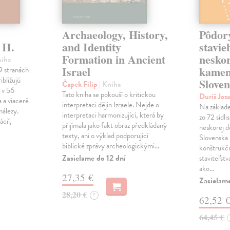
Archaeology, History,
Pôdory
 II.
and Identity
stavie
Formation in Ancient
nesko
niha
Israel
kamen
9 stranách
ibližujú
Slove
Čapek Filip
| Kniha
 v 56
Tato kniha se pokouší o kritickou
Duriš Joz
a a viaceré
interpretaci dějin Izraele. Nejde o
Na základe
nálezy.
interpretaci harmonizující, která by
zo 72 sídli
cií,
přijímala jako fakt obraz předkládaný
neskorej 
texty, ani o výklad podporující
Slovenska 
biblické zprávy archeologickými…
konštrukč
Zasielame do 12 dní
staviteľstv
ako…
27,35 €
Zasielam
28,20 €
?
62,52 
64,45 €