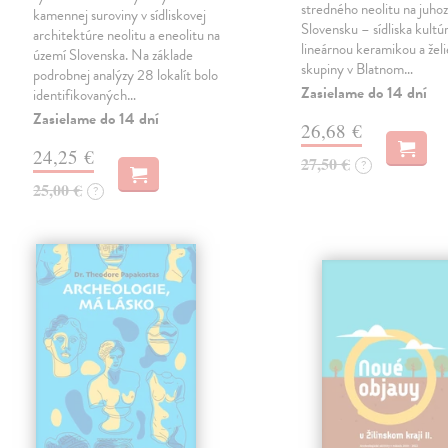
stredného neolitu na juh
kamennej suroviny v sídliskovej
Slovensku – sídliska kultúr
architektúre neolitu a eneolitu na
lineárnou keramikou a želi
území Slovenska. Na základe
skupiny v Blatnom…
podrobnej analýzy 28 lokalít bolo
Zasielame do 14 dní
identifikovaných…
Zasielame do 14 dní
26,68 €
24,25 €
27,50 €
?
25,00 €
?