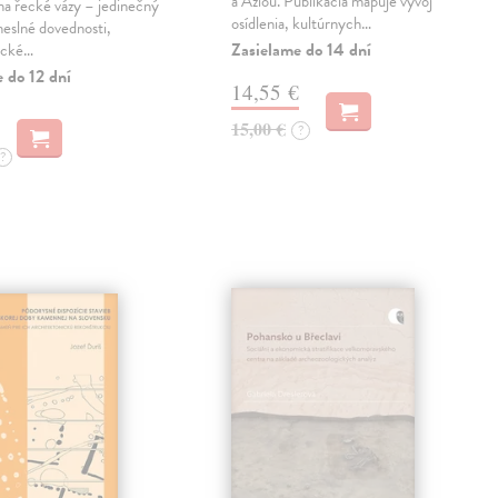
a Áziou. Publikácia mapuje vývoj
na řecké vázy – jedinečný
osídlenia, kultúrnych…
eslné dovednosti,
Zasielame do 14 dní
ické…
 do 12 dní
14,55 €
15,00 €
?
?