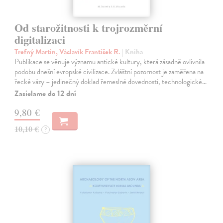
Od starožitnosti k trojrozměrní
digitalizaci
Trefný Martin, Václavík František R.
| Kniha
Publikace se věnuje významu antické kultury, která zásadně ovlivnila
podobu dnešní evropské civilizace. Zvláštní pozornost je zaměřena na
řecké vázy – jedinečný doklad řemeslné dovednosti, technologické…
Zasielame do 12 dní
9,80 €
10,10 €
?