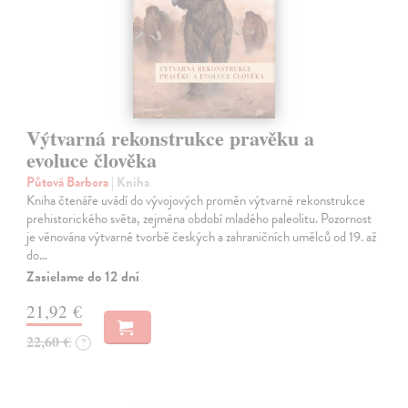
Výtvarná rekonstrukce pravěku a
evoluce člověka
Půtová Barbora
| Kniha
Kniha čtenáře uvádí do vývojových proměn výtvarné rekonstrukce
prehistorického světa, zejména období mladého paleolitu. Pozornost
je věnována výtvarné tvorbě českých a zahraničních umělců od 19. až
do…
Zasielame do 12 dní
21,92 €
22,60 €
?