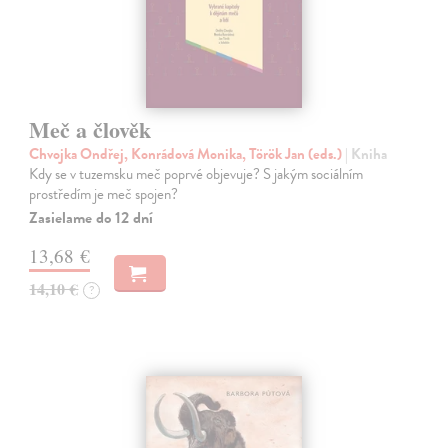
Meč a člověk
Chvojka Ondřej, Konrádová Monika, Török Jan (eds.)
| Kniha
Kdy se v tuzemsku meč poprvé objevuje? S jakým sociálním
prostředím je meč spojen?
Zasielame do 12 dní
13,68 €
14,10 €
?