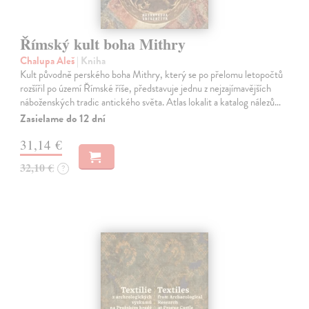
Římský kult boha Mithry
Chalupa Aleš
| Kniha
Kult původně perského boha Mithry, který se po přelomu letopočtů
rozšířil po území Římské říše, představuje jednu z nejzajímavějších
náboženských tradic antického světa. Atlas lokalit a katalog nálezů…
Zasielame do 12 dní
31,14 €
32,10 €
?