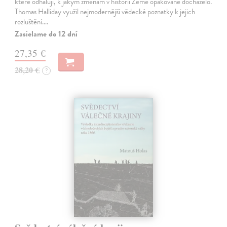
které odhalují, k jakým změnám v historii Země opakovaně docházelo.
Thomas Halliday využil nejmodernější vědecké poznatky k jejich
rozluštění.…
Zasielame do 12 dní
27,35 €
28,20 €
?