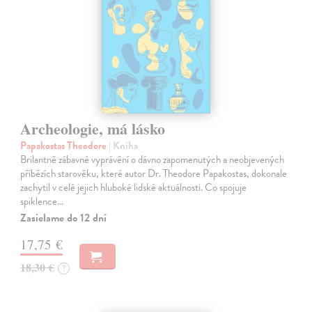
Archeologie, má lásko
Papakostas Theodore
| Kniha
Brilantně zábavné vyprávění o dávno zapomenutých a neobjevených
příbězích starověku, které autor Dr. Theodore Papakostas, dokonale
zachytil v celé jejich hluboké lidské aktuálnosti. Co spojuje
spiklence…
Zasielame do 12 dní
17,75 €
18,30 €
?