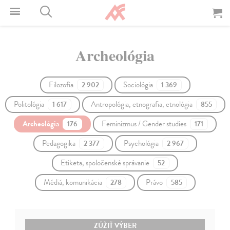
Archeológia
Filozofia
Sociológia
2 902
1 369
Politológia
Antropológia, etnografia, etnológia
1 617
855
Archeológia
Feminizmus / Gender studies
176
171
Pedagogika
Psychológia
2 377
2 967
Etiketa, spoločenské správanie
52
Médiá, komunikácia
Právo
278
585
ZÚŽIŤ VÝBER