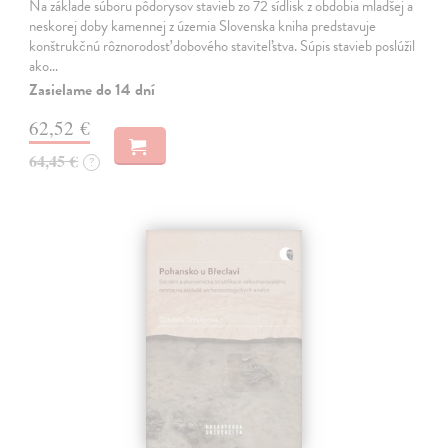
Na základe súboru pôdorysov stavieb zo 72 sídlisk z obdobia mladšej a
neskorej doby kamennej z územia Slovenska kniha predstavuje
konštrukčnú rôznorodosť dobového staviteľstva. Súpis stavieb poslúžil
ako…
Zasielame do 14 dní
62,52 €
64,45 €
?