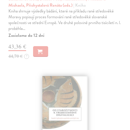
Michaela, Přichystalová Renáta (eds.)
| Kniha
Kniha shrnuje výsledky bádání, které na příkladu raně středověké
Moravy popisují proces formování raně středověké slovanské
společnosti ve střední Evropě. Ve druhé polovině prvního tisíciletí n. l.
proběhla…
Zasielame do 12 dní
43,36 €
44,70 €
?