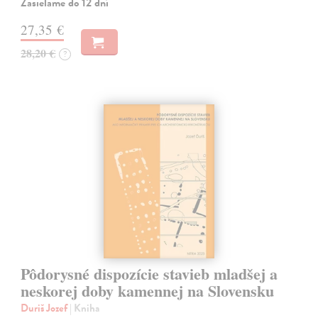
Zasielame do 12 dní
27,35 €
28,20 €
?
Pôdorysné dispozície stavieb mladšej a
neskorej doby kamennej na Slovensku
Duriš Jozef
| Kniha