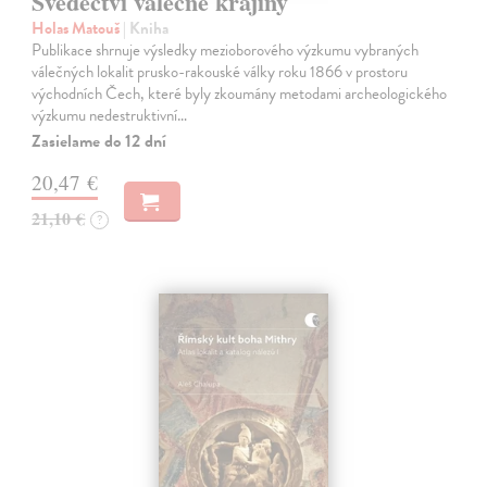
Svědectví válečné krajiny
Holas Matouš
| Kniha
Publikace shrnuje výsledky mezioborového výzkumu vybraných
válečných lokalit prusko-rakouské války roku 1866 v prostoru
východních Čech, které byly zkoumány metodami archeologického
výzkumu nedestruktivní…
Zasielame do 12 dní
20,47 €
21,10 €
?