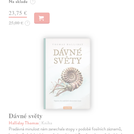
Na sklade
?
23,75 €
25,00 €
?
Dávné světy
Halliday Thomas
| Kniha
Pradávná minulost nám zanechala stopy v podobě fosilních záznamů,