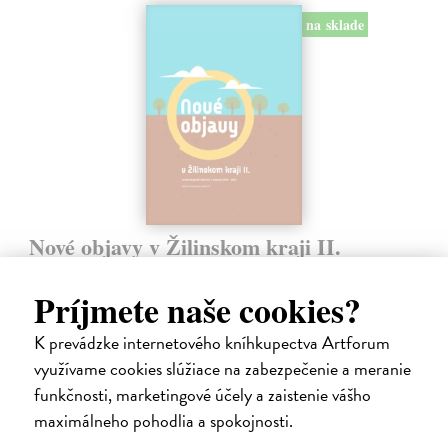
na sklade
Nové objavy v Žilinskom kraji II.
Furman Martin (ed.)
| Kniha
Obsiahla publikácia na 309 stranách ponúka 82 hesiel, ktoré
Príjmete naše cookies?
približujú rôzne archeologické akcie v 56 katastroch Žilinského kraja
a viaceré odovzdané archeologické nálezy. Okrem písomných
K prevádzke internetového kníhkupectva Artforum
informácií, množstva…
využívame cookies slúžiace na zabezpečenie a meranie
Na sklade
?
funkčnosti, marketingové účely a zaistenie vášho
maximálneho pohodlia a spokojnosti.
40,00 €