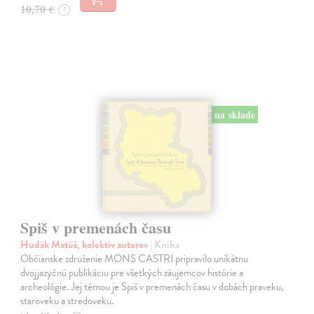
10,70 €
?
na sklade
Spiš v premenách času
Hudák Matúš, kolektív autorov
| Kniha
Občianske združenie MONS CASTRI pripravilo unikátnu
dvojjazyčnú publikáciu pre všetkých záujemcov histórie a
archeológie. Jej témou je Spiš v premenách času v dobách praveku,
staroveku a stredoveku.