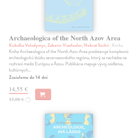
Archaeologica of the North Azov Area
Kubalka Volodymyr, Zabavin Viacheslav, Nebrat Serhii
| Kniha
Kniha Archaeologica of the North Azov Area predstavuje komplexnú
archeologickú štúdiu severoazovského regiónu, ktorý sa nachádza na
rozhraní medzi Európou a Áziou. Publikácia mapuje vývoj osídlenia,
kultúrnych…
Zasielame do 14 dní
14,55 €
15,00 €
?