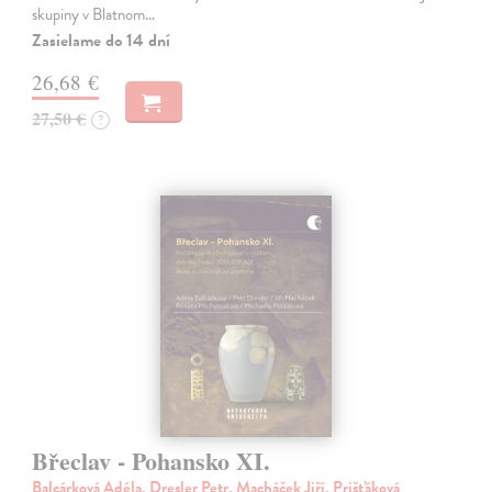
skupiny v Blatnom…
Zasielame do 14 dní
26,68 €
27,50 €
?
Břeclav - Pohansko XI.
Balcárková Adéla, Dresler Petr, Macháček Jiří, Prišťáková