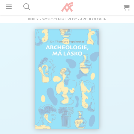
KNIHY
-
SPOLOČENSKÉ VEDY
-
ARCHEOLÓGIA