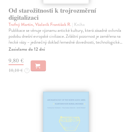
Od starožitnosti k trojrozměrní
digitalizaci
Trefný Martin, Václavík František R.
| Kniha
Publikace se věnuje významu antické kultury, která zásadně ovlivnila
podobu dnešní evropské civilizace. Zvláštní pozornost je zaměřena na
řecké vázy – jedinečný doklad řemeslné dovednosti, technologické…
Zasielame do 12 dní
9,80 €
10,10 €
?