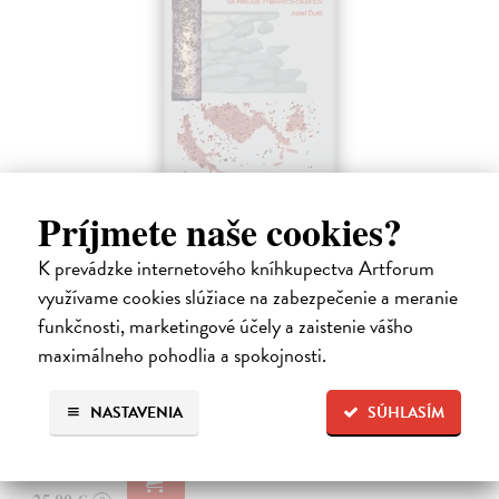
Príjmete naše cookies?
Využitie kamennej suroviny v
neolitických a eneolitických stavbách z
K prevádzke internetového kníhkupectva Artforum
územia Slovenska
využívame cookies slúžiace na zabezpečenie a meranie
Ďuriš Jozef
| Kniha
funkčnosti, marketingové účely a zaistenie vášho
Monografia prináša prvú systematickú analýzu využívania kamennej
suroviny v sídliskovej architektúre neolitu a eneolitu na území
maximálneho pohodlia a spokojnosti.
Slovenska. Na základe podrobnej analýzy 28 lokalít bolo
identifikovaných…
NASTAVENIA
SÚHLASÍM
Zasielame do 14 dní
24,25 €