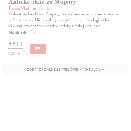
Antické okná zo Stupavy
Turčan Vladimír
| Kniha
Kniha Antické okná zo Stupavy. Najstaršie svedectvo zemetrasenia
na Slovensku približuje nálezy odkryté počas archeologického
výskumu stavebného komplexu z doby rímskej v Stupave.
Na sklade
?
8,54 €
8,80 €
?
ZOBRAZIŤ ĎALŠIE Z KATEGÓRIE ARCHEOLÓGIA