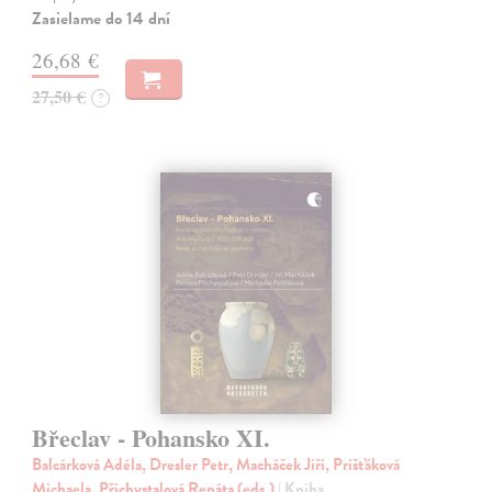
Zasielame do 14 dní
26,68 €
27,50 €
?
Břeclav - Pohansko XI.
Balcárková Adéla, Dresler Petr, Macháček Jiří, Prišťáková
Michaela, Přichystalová Renáta (eds.)
| Kniha