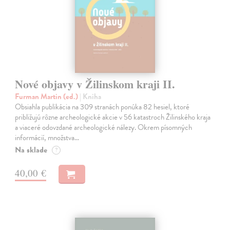
Nové objavy v Žilinskom kraji II.
Furman Martin (ed.)
| Kniha
Obsiahla publikácia na 309 stranách ponúka 82 hesiel, ktoré
približujú rôzne archeologické akcie v 56 katastroch Žilinského kraja
a viaceré odovzdané archeologické nálezy. Okrem písomných
informácií, množstva…
Na sklade
?
40,00 €