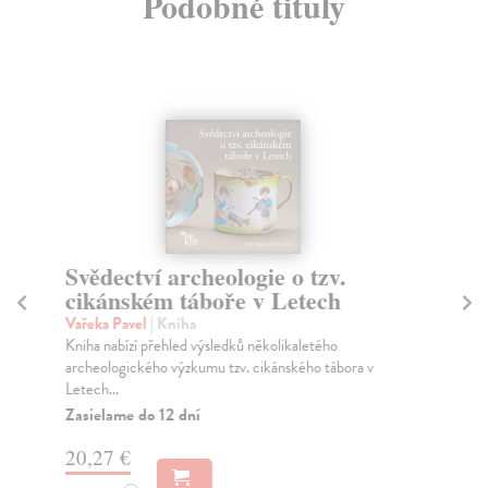
Podobné tituly
Svědectví archeologie o tzv.
P
cikánském táboře v Letech
ar
Vařeka Pavel
| Kniha
Mac
Kniha nabízí přehled výsledků několikaletého
Sbo
archeologického výzkumu tzv. cikánského tábora v
kon
Letech...
poř
Zasielame do 12 dní
Do
dní
20,27 €
gar