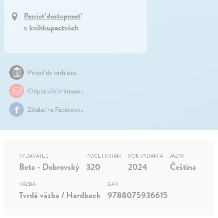
Pozrieť dostupnosť
v kníhkupectvách
Pridať do wishlistu
Odporučiť známemu
Zdielať na Facebooku
VYDAVATEĽ
POČET STRÁN
ROK VYDANIA
JAZYK
Beta - Dobrovský
320
2024
Čeština
VÄZBA
EAN
Tvrdá väzba / Hardback
9788075936615