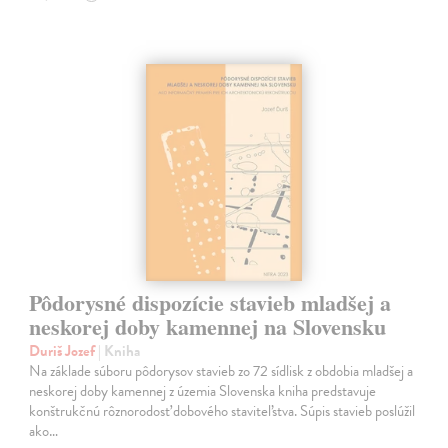
Pôdorysné dispozície stavieb mladšej a
neskorej doby kamennej na Slovensku
Duriš Jozef
| Kniha
Na základe súboru pôdorysov stavieb zo 72 sídlisk z obdobia mladšej a
neskorej doby kamennej z územia Slovenska kniha predstavuje
konštrukčnú rôznorodosť dobového staviteľstva. Súpis stavieb poslúžil
ako…