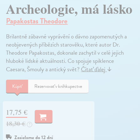
Archeologie, má lásko
Papakostas Theodore
Brilantně zábavné vyprávění o dávno zapomenutých a
neobjevených příbězích starověku, které autor Dr.
Theodore Papakostas, dokonale zachytil v celé jejich
hluboké lidské aktuálnosti. Co spojuje spiklence
Caesara, Šmouly a antický svět?
Čítať ďalej
↓
Kúpiť
Rezervovať v kníhkupectve
17,75 €
18,30 €
?
Zasielame do 12 dní