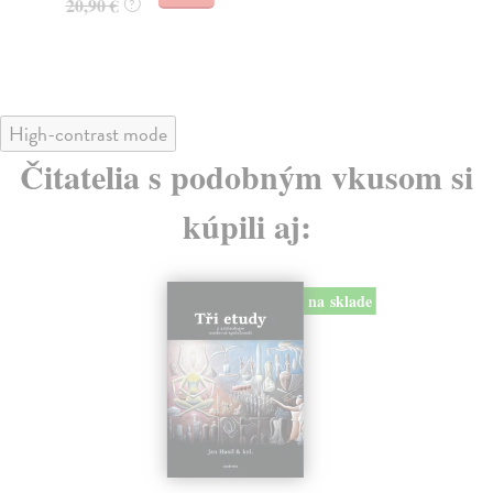
20,90 €
?
31
32
High-contrast mode
Čitatelia s podobným vkusom si
kúpili aj:
na sklade