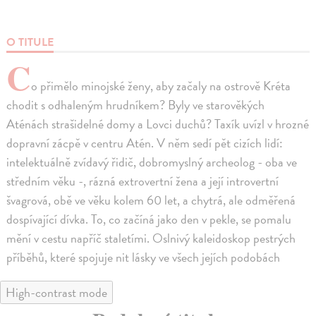
O TITULE
C
o přimělo minojské ženy, aby začaly na ostrově Kréta
chodit s odhaleným hrudníkem? Byly ve starověkých
Aténách strašidelné domy a Lovci duchů? Taxík uvízl v hrozné
dopravní zácpě v centru Atén. V něm sedí pět cizích lidí:
intelektuálně zvídavý řidič, dobromyslný archeolog - oba ve
středním věku -, rázná extrovertní žena a její introvertní
švagrová, obě ve věku kolem 60 let, a chytrá, ale odměřená
dospívající dívka. To, co začíná jako den v pekle, se pomalu
mění v cestu napříč staletími. Oslnivý kaleidoskop pestrých
příběhů, které spojuje nit lásky ve všech jejích podobách
High-contrast mode