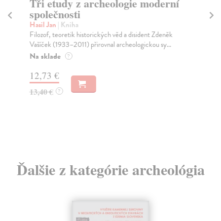
Tři etudy z archeologie moderní
Sv
společnosti
c
Hasil Jan
| Kniha
Va
Filozof, teoretik historických věd a disident Zdeněk
Kni
Vašíček (1933–2011) přirovnal archeologickou sy...
arc
Let
Na sklade
?
Za
12,73 €
20
13,40 €
?
20
Ďalšie z kategórie archeológia