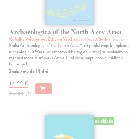
Archaeologica of the North Azov Area
Kubalka Volodymyr, Zabavin Viacheslav, Nebrat Serhii
| Kniha
Kniha Archaeologica of the North Azov Area predstavuje komplexnú
archeologickú štúdiu severoazovského regiónu, ktorý sa nachádza na
rozhraní medzi Európou a Áziou. Publikácia mapuje vývoj osídlenia,
kultúrnych…
Zasielame do 14 dní
14,55 €
15,00 €
?
na sklade