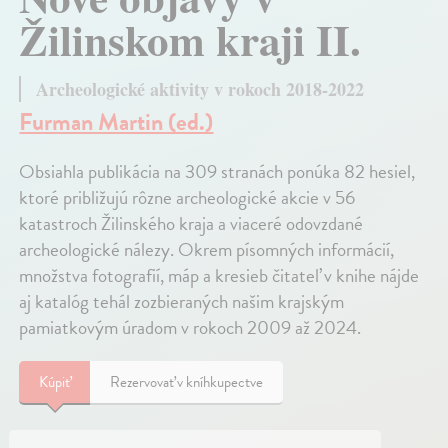
Žilinskom kraji II.
Archeologické aktivity v rokoch 2018-2022
Furman Martin (ed.)
Obsiahla publikácia na 309 stranách ponúka 82 hesiel,
ktoré približujú rôzne archeologické akcie v 56
katastroch Žilinského kraja a viaceré odovzdané
archeologické nálezy. Okrem písomných informácií,
množstva fotografií, máp a kresieb čitateľ v knihe nájde
aj katalóg tehál zozbieraných našim krajským
pamiatkovým úradom v rokoch 2009 až 2024.
Kúpiť
Rezervovať v kníhkupectve