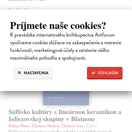
24,25 €
25,00 €
?
Príjmete naše cookies?
K prevádzke internetového kníhkupectva Artforum
využívame cookies slúžiace na zabezpečenie a meranie
funkčnosti, marketingové účely a zaistenie vášho
maximálneho pohodlia a spokojnosti.
NASTAVENIA
SÚHLASÍM
Sídlisko kultúry s lineárnou keramikou a
želiezovskej skupiny v Blatnom
Gábor Peter, Cheben Michal, Cheben Ivan
| Kniha
Publikácia sprístupňuje výsledky jedného z najväčších plošných