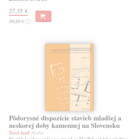
27,35 €
28,20 €
?
Pôdorysné dispozície stavieb mladšej a
neskorej doby kamennej na Slovensku
Duriš Jozef
| Kniha
Na základe súboru pôdorysov stavieb zo 72 sídlisk z obdobia mladšej a