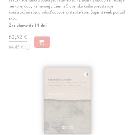
neskorej doby kamennej z územia Slovenska kniha predstavuje
konštrukčnú rôznorodosť dobového staviteľstva. Súpis stavieb poslúžil
ako…
Zasielame do 14 dní
62,52 €
64,45 €
?