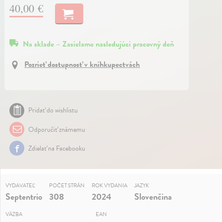
40,00 €
Na sklade – Zasielame nasledujúci pracovný deň
Pozrieť dostupnosť v kníhkupectvách
Pridať do wishlistu
Odporučiť známemu
Zdielať na Facebooku
VYDAVATEĽ
POČET STRÁN
ROK VYDANIA
JAZYK
Septentrio
308
2024
Slovenčina
VÄZBA
EAN