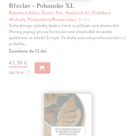
Břeclav - Pohansko XI.
Balcárková Adéla, Dresler Petr, Macháček Jiří, Prišťáková
Michaela, Přichystalová Renáta (eds.)
| Kniha
Kniha shrnuje výsledky bádání, které na příkladu raně středověké
Moravy popisují proces formování raně středověké slovanské
společnosti ve střední Evropě. Ve druhé polovině prvního tisíciletí n. l.
proběhla…
Zasielame do 12 dní
43,36 €
44,70 €
?