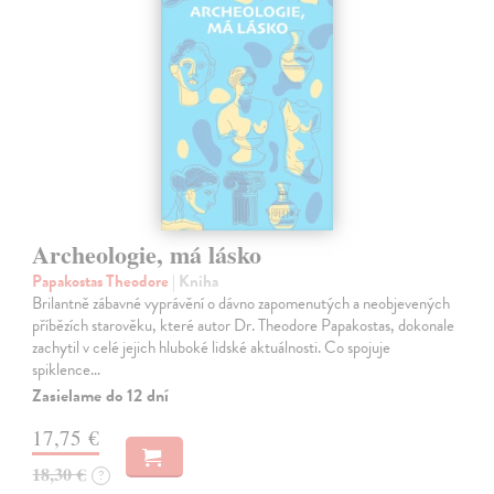
Archeologie, má lásko
Papakostas Theodore
| Kniha
Brilantně zábavné vyprávění o dávno zapomenutých a neobjevených
příbězích starověku, které autor Dr. Theodore Papakostas, dokonale
zachytil v celé jejich hluboké lidské aktuálnosti. Co spojuje
spiklence…
Zasielame do 12 dní
17,75 €
18,30 €
?