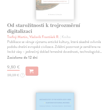
Od starožitnosti k trojrozměrní
digitalizaci
Trefný Martin, Václavík František R.
| Kniha
Publikace se věnuje významu antické kultury, která zásadně ovlivnila
podobu dnešní evropské civilizace. Zvláštní pozornost je zaměřena na
řecké vázy – jedinečný doklad řemeslné dovednosti, technologické…
Zasielame do 12 dní
9,80 €
10,10 €
?