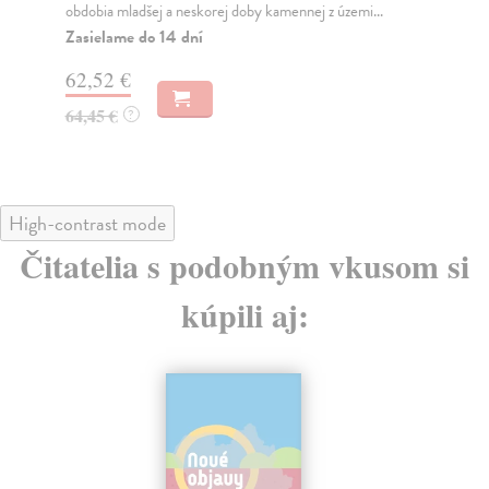
Na
38,80 €
19
40,00 €
?
High-contrast mode
Čitatelia s podobným vkusom si
kúpili aj: