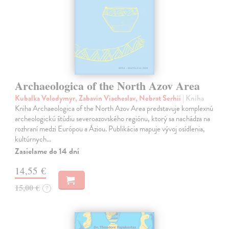
Archaeologica of the North Azov Area
Kubalka Volodymyr, Zabavin Viacheslav, Nebrat Serhii
| Kniha
Kniha Archaeologica of the North Azov Area predstavuje komplexnú
archeologickú štúdiu severoazovského regiónu, ktorý sa nachádza na
rozhraní medzi Európou a Áziou. Publikácia mapuje vývoj osídlenia,
kultúrnych…
Zasielame do 14 dní
14,55 €
15,00 €
?