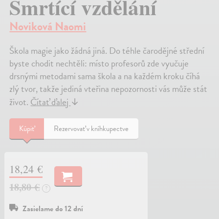
Smrtící vzdělání
Noviková Naomi
Škola magie jako žádná jiná. Do téhle čarodějné střední
byste chodit nechtěli: místo profesorů zde vyučuje
drsnými metodami sama škola a na každém kroku číhá
zlý tvor, takže jediná vteřina nepozornosti vás může stát
život.
Čítať ďalej
↓
Kúpiť
Rezervovať v kníhkupectve
18,24 €
18,80 €
?
Zasielame do 12 dní