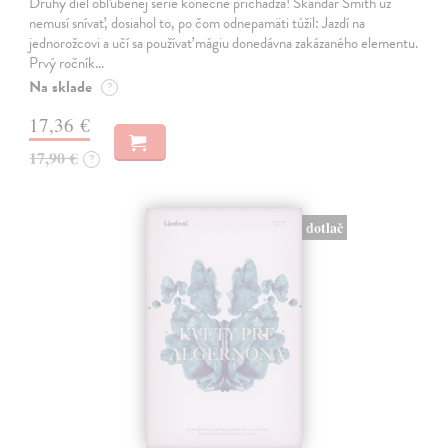
Druhý diel obľúbenej série konečne prichádza! Skandar Smith už
nemusí snívať, dosiahol to, po čom odnepamäti túžil: Jazdí na
jednorožcovi a učí sa používať mágiu donedávna zakázaného elementu.
Prvý ročník…
Na sklade
?
17,36 €
17,90 €
?
dotlač