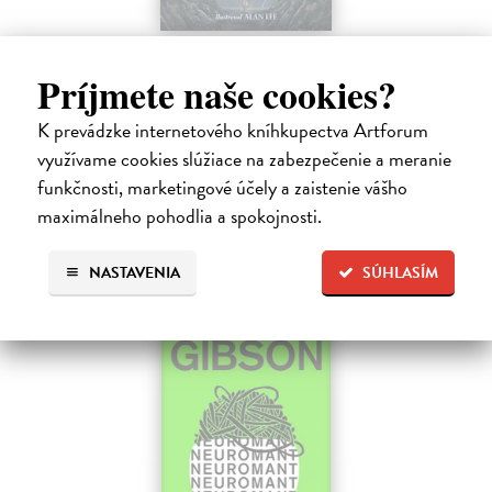
Pád Gondolinu
Príjmete naše cookies?
Tolkien J.R.R.
| Kniha
Legenda o páde Gondolinu hovorí o boji dvoch najväčších mocností
sveta. Zlo predstavuje Morgoth, najhorší zo všetkých, vodca
K prevádzke internetového kníhkupectva Artforum
obrovských armád, ktoré riadi zo svojej železnej pevnosti.
využívame cookies slúžiace na zabezpečenie a meranie
Na sklade
?
funkčnosti, marketingové účely a zaistenie vášho
maximálneho pohodlia a spokojnosti.
18,55 €
19,95 €
?
NASTAVENIA
SÚHLASÍM