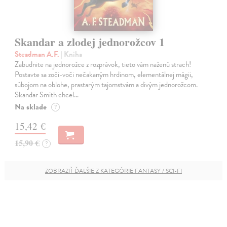
Skandar a zlodej jednorožcov 1
Steadman A.F.
| Kniha
Zabudnite na jednorožce z rozprávok, tieto vám naženú strach!
Postavte sa zoči-voči nečakaným hrdinom, elementálnej mágii,
súbojom na oblohe, prastarým tajomstvám a divým jednorožcom.
Skandar Smith chcel…
Na sklade
?
15,42 €
15,90 €
?
ZOBRAZIŤ ĎALŠIE Z KATEGÓRIE FANTASY / SCI-FI