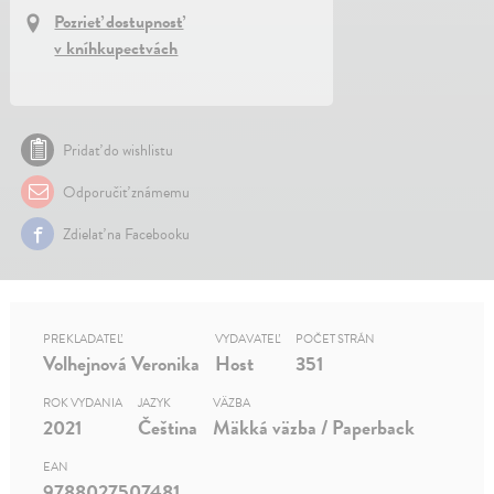
Pozrieť dostupnosť
v kníhkupectvách
Pridať do wishlistu
Odporučiť známemu
Zdielať na Facebooku
PREKLADATEĽ
VYDAVATEĽ
POČET STRÁN
Volhejnová Veronika
Host
351
ROK VYDANIA
JAZYK
VÄZBA
2021
Čeština
Mäkká väzba / Paperback
EAN
9788027507481