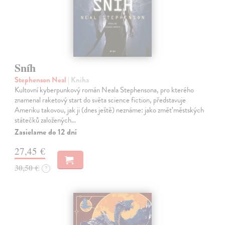
Sníh
Stephenson Neal
| Kniha
Kultovní kyberpunkový román Neala Stephensona, pro kterého
znamenal raketový start do světa science fiction, představuje
Ameriku takovou, jak ji (dnes ještě) neznáme: jako změť městských
státečků založených…
Zasielame do 12 dní
27,45 €
30,50 €
?