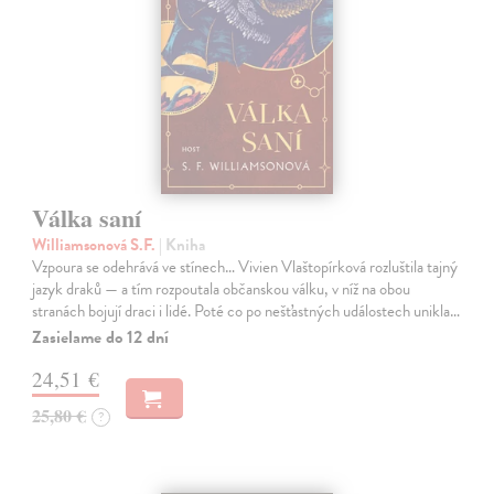
Válka saní
Williamsonová S.F.
| Kniha
Vzpoura se odehrává ve stínech… Vivien Vlaštopírková rozluštila tajný
jazyk draků — a tím rozpoutala občanskou válku, v níž na obou
stranách bojují draci i lidé. Poté co po nešťastných událostech unikla…
Zasielame do 12 dní
24,51 €
25,80 €
?