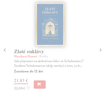
Zlaté enklávy
P
p
Noviková Naomi
| Kniha
Jste připraveni na závěrečnou lekci ve Scholomancii?
No
Studenti Scholomancie nikdy nemluví o tom, co b...
Bes
Při
Zasielame do 12 dní
Za
21,83 €
21
22,50 €
?
22