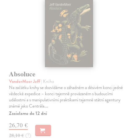
Absoluce
VanderMeer Jeff
| Kniha
Na začátku knihy se dozvídáme o záhadném a děsivém konci jedné
vědecké expedice – konci tajemně provázaném s budoucími
událostmi a s manipulativními praktikami tajemné státní agentury
známé jako Centrála.…
Zasielame do 12 dní
26,70 €
28,10 €
?