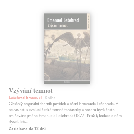
Vzývání temnot
Lešehrad Emanuel
| Kniha
Obsáhlý originální sborník povídek a básní Emanuela Lešehrada. V
souvislosti s evolucí české temné fantastiky a hororu bývá často
zmiňováno jméno Emanuela Lešehrada (1877–1955); leckdo o něm
slyšel, leč…
Zasielame do 12 dní