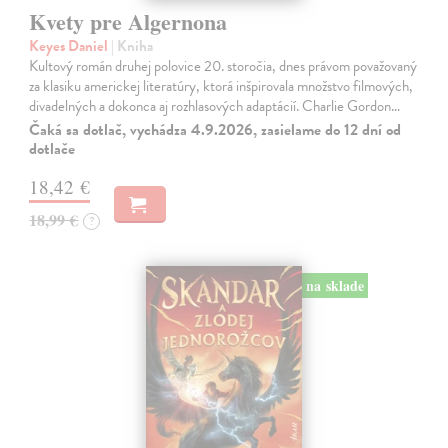
Kvety pre Algernona
Keyes Daniel
| Kniha
Kultový román druhej polovice 20. storočia, dnes právom považovaný
za klasiku americkej literatúry, ktorá inšpirovala množstvo filmových,
divadelných a dokonca aj rozhlasových adaptácií. Charlie Gordon…
Čaká sa dotlač, vychádza 4.9.2026, zasielame do 12 dní od
dotlače
18,42 €
18,99 €
?
na sklade