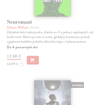
Neuromant
Gibson William
| Kniha
Základné dielo kyberpunku, klasika sci-fi a jedna z najsilnejších vízií
budúcnosti. Matrix je svet vo svete, globálny konsenzus, prelud,
vyjadrenie každého jedného dátového bajtu v kyberpriestore.
Do 4 pracovných dní
13,90 €
14,95 €
?
novinka