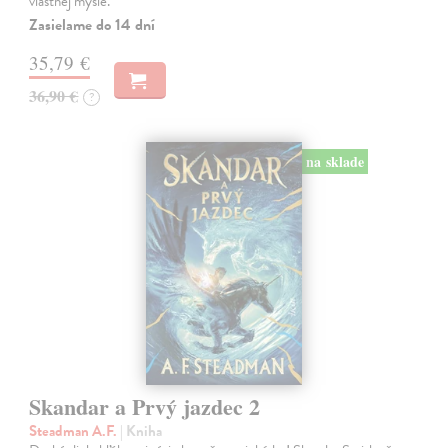
vlastnej mysle.
Zasielame do 14 dní
35,79 €
36,90 €
?
na sklade
Skandar a Prvý jazdec 2
Steadman A.F.
| Kniha