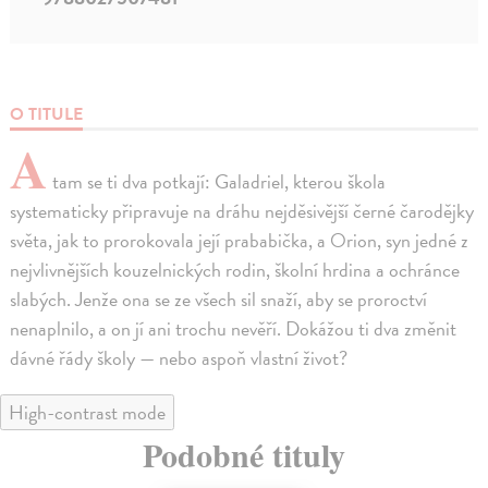
O TITULE
A
tam se ti dva potkají: Galadriel, kterou škola
systematicky připravuje na dráhu nejděsivější černé čarodějky
světa, jak to prorokovala její prababička, a Orion, syn jedné z
nejvlivnějších kouzelnických rodin, školní hrdina a ochránce
slabých. Jenže ona se ze všech sil snaží, aby se proroctví
nenaplnilo, a on jí ani trochu nevěří. Dokážou ti dva změnit
dávné řády školy — nebo aspoň vlastní život?
High-contrast mode
Podobné tituly