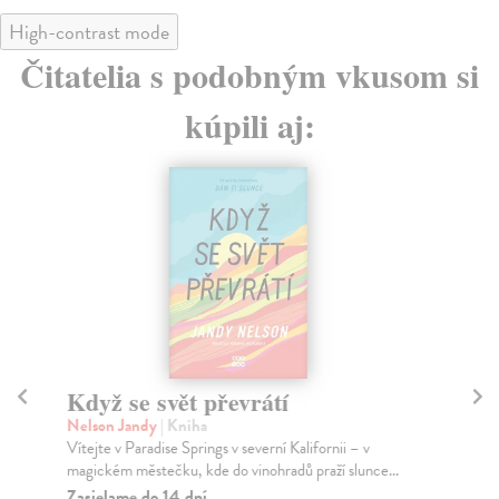
High-contrast mode
Čitatelia s podobným vkusom si
kúpili aj:
Když se svět převrátí
M
Nelson Jandy
| Kniha
Šik
Vítejte v Paradise Springs v severní Kalifornii – v
„Me
magickém městečku, kde do vinohradů praží slunce...
vče
nem
Zasielame do 14 dní