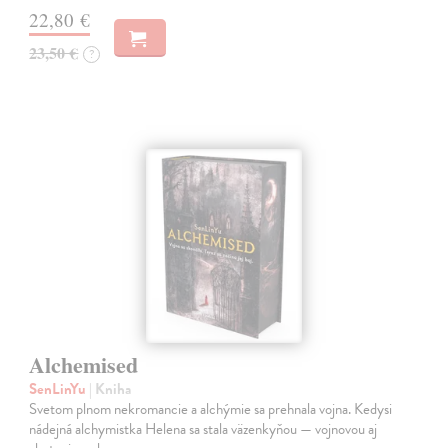
22,80 €
23,50 €
?
Alchemised
SenLinYu
| Kniha
Svetom plnom nekromancie a alchýmie sa prehnala vojna. Kedysi
nádejná alchymistka Helena sa stala väzenkyňou — vojnovou aj