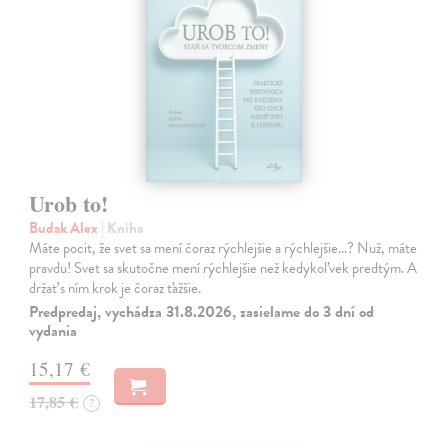
Urob to!
Budak Alex
| Kniha
Máte pocit, že svet sa mení čoraz rýchlejšie a rýchlejšie…? Nuž, máte
pravdu! Svet sa skutočne mení rýchlejšie než kedykoľvek predtým. A
držať s ním krok je čoraz ťažšie.
Predpredaj, vychádza 31.8.2026, zasielame do 3 dní od
vydania
15,17 €
17,85 €
?