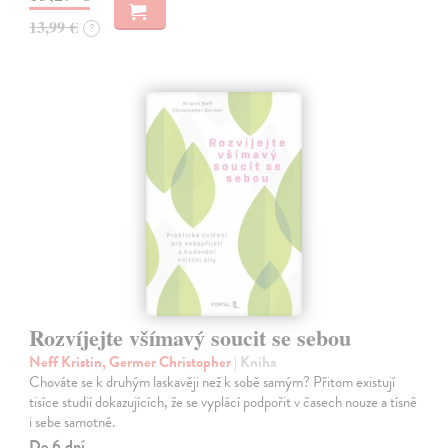
13,99 €
?
Rozvíjejte všímavý soucit se sebou
Neff Kristin, Germer Christopher
| Kniha
Chováte se k druhým laskavěji než k sobě samým? Přitom existují
tisíce studií dokazujících, že se vyplácí podpořit v časech nouze a tísně
i sebe samotné.
Do 6 dní