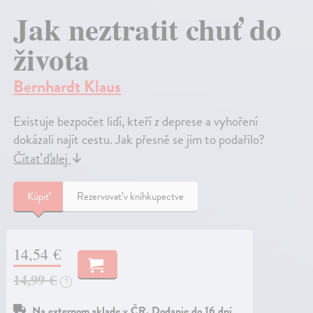
Jak neztratit chuť do
života
Bernhardt Klaus
Existuje bezpočet lidí, kteří z deprese a vyhoření
dokázali najít cestu. Jak přesně se jim to podařilo?
Čítať ďalej
↓
Kúpiť
Rezervovať v kníhkupectve
14,54 €
14,99 €
?
Na externom sklade v ČR. Dodanie do 16 dní