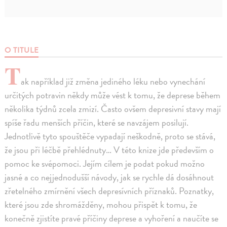
O TITULE
T
ak například již změna jediného léku nebo vynechání
určitých potravin někdy může vést k tomu, že deprese během
několika týdnů zcela zmizí. Často ovšem depresivní stavy mají
spíše řadu menších příčin, které se navzájem posilují.
Jednotlivě tyto spouštěče vypadají neškodně, proto se stává,
že jsou při léčbě přehlédnuty… V této knize jde především o
pomoc ke svépomoci. Jejím cílem je podat pokud možno
jasné a co nejjednodušší návody, jak se rychle dá dosáhnout
zřetelného zmírnění všech depresívních příznaků. Poznatky,
které jsou zde shromážděny, mohou přispět k tomu, že
konečně zjistíte pravé příčiny deprese a vyhoření a naučíte se