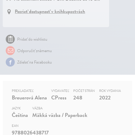
Pozrieť dostupnosť v kníhkupectvách
Pridať do wishlistu
Odporučiť známemu
Zdielať na Facebooku
PREKLADATEĽ
VYDAVATEĽ
POČET STRÁN
ROK VYDANIA
Breuerová Alena
CPress
248
2022
JAZYK
VÄZBA
Čeština
Mäkká väzba / Paperback
EAN
9788026438717