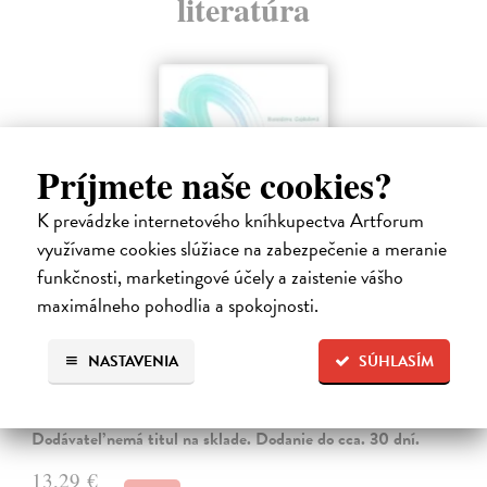
literatúra
Príjmete naše cookies?
K prevádzke internetového kníhkupectva Artforum
využívame cookies slúžiace na zabezpečenie a meranie
funkčnosti, marketingové účely a zaistenie vášho
maximálneho pohodlia a spokojnosti.
Menej konať, viac byť
NASTAVENIA
SÚHLASÍM
Gajdošová Stanislava
| Kniha
Strávila som roky vo väzení, žila som v zajatí výkonu. Vlastnú hodnotu
som nachádzala v tom, koľko toho zvládnem.
Dodávateľ nemá titul na sklade. Dodanie do cca. 30 dní.
13,29 €