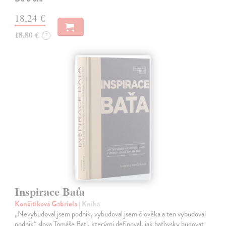
18,24 €
18,80 €
?
Inspirace Baťa
Končitíková Gabriela
| Kniha
„Nevybudoval jsem podnik, vybudoval jsem člověka a ten vybudoval
podnik“ slova Tomáše Bati, kterými definoval, jak baťovsky budovat