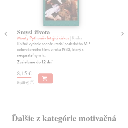
Smysl života
N
Monty Pythonův létajíci cirkus
| Kniha
Vá
Knižné vydanie scenáru zatiaľ posledného MP
Pri
celovečerného filmu z roku 1983, ktorý s
vín
neopísateľným h...
Za
Zasielame do 12 dní
10
8,15 €
11
8,40 €
?
Ďalšie z kategórie motivačná