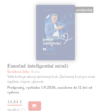
predpredaj
Emočně inteligentní m(už)
Ševčíková Jitka
| Kniha
Tahle kniha je takový záchranný kruh. Záchranný kruh pro muže
úspěšné, chytré, výkonné.
Predpredaj, vychádza 1.9.2026, zasielame do 12 dní od
vydania
14,84 €
16,49 €
?