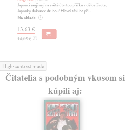
Japonci zaujímají na světě čtvrtou příčku v délce života,
Kni
Japonky dokonce druhou! Hlavní zásluha při...
své
Na sklade
Za
?
13,63 €
13
14,05 €
14
?
High-contrast mode
Čitatelia s podobným vkusom si
kúpili aj: