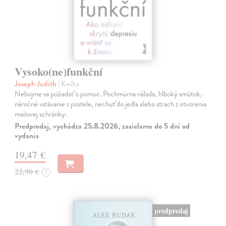
Vysoko(ne)funkční
Joseph Judith
| Kniha
Nebojme sa požiadať o pomoc. Pochmúrna nálada, hlboký smútok,
náročné vstávanie z postele, nechuť do jedla alebo strach z otvorenia
mailovej schránky.
Predpredaj, vychádza 25.8.2026, zasielame do 5 dní od
vydania
19,47 €
22,90 €
?
predpredaj