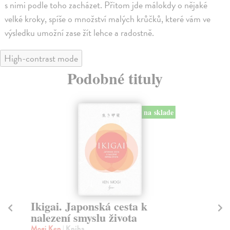
s nimi podle toho zacházet. Přitom jde málokdy o nějaké
velké kroky, spíše o množství malých krůčků, které vám ve
výsledku umožní zase žít lehce a radostně.
High-contrast mode
Podobné tituly
na sklade
Ikigai. Japonská cesta k
J
nalezení smyslu života
ži
Mogi Ken
| Kniha
Ca