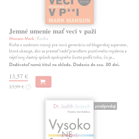
Jemné umenie mať veci v paži
Manson Mark
| Kniha
Kniha o osobnom rozvoji pre novú generáciu od blogerskej superstar,
ktorá ukazuje, ako sa prestať riadiť pravidlami pozitívneho myslenia a
nájsť svoj vlastný spôsob spokojného života podľa toho, čo je…
Dodávateľ nemá titul na sklade. Dodanie do cca. 30 dní.
13,57 €
13,99 €
?
predpredaj