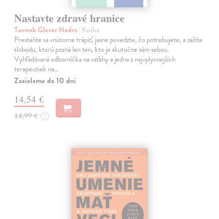
Nastavte zdravé hranice
Tawwab Glover Nedra
| Kniha
Prestaňte sa vnútorne trápiť, jasne povedzte, čo potrebujete, a zažite
slobodu, ktorú pozná len ten, kto je skutočne sám sebou.
Vyhľadávaná odborníčka na vzťahy a jedna z najvplyvnejších
terapeutiek na…
Zasielame do 10 dní
14,54 €
14,99 €
?